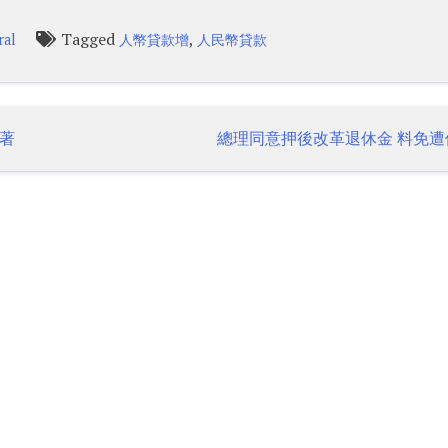
Tagged
,
ral
人幣貸款增
人民幣貸款
著
總理同意押後改革退休金 料免遭