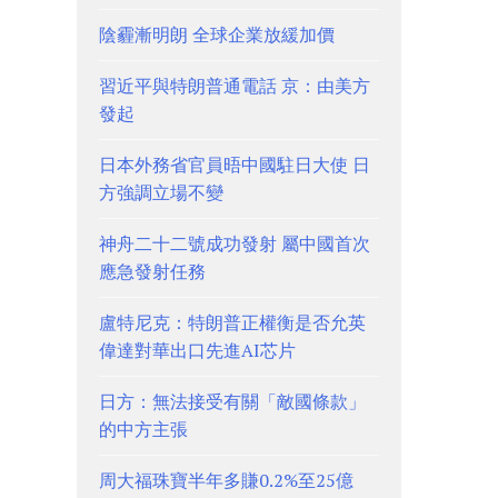
陰霾漸明朗 全球企業放緩加價
習近平與特朗普通電話 京：由美方
發起
日本外務省官員晤中國駐日大使 日
方強調立場不變
神舟二十二號成功發射 屬中國首次
應急發射任務
盧特尼克：特朗普正權衡是否允英
偉達對華出口先進AI芯片
日方：無法接受有關「敵國條款」
的中方主張
周大福珠寶半年多賺0.2%至25億