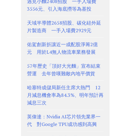
遇見小麵2408招股 一手入場費
3556元、引入海底撈等為基投
天域半導體2658招股、碳化硅外延
片製造商 一手入場費2929元
佑駕創新折讓近一成配股淨籌2億
元 用於L4無人物流車業務發展
57年歷史「頂好大光麵」宣布結束
營運 去年曾嘆難敵內地平價貨
哈塞特成儲局新任主席大熱門 12
月減息機會率為84.3%、明年預計再
減息三次
英偉達：Nvidia AI芯片領先業界一
代 對Google TPU成功感到高興