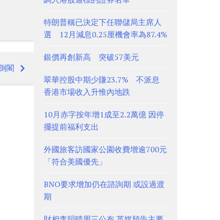
特朗普稱已決定下任聯儲局主席人
選 12月減息0.25厘機會率為87.4%
銀價再創新高 突破57美元
倒閣
翠華控股中期少賺23.7% 不派息
香港市場收入升惟內地跌
10月赤字按年增1成至2.2萬億 因停
擺提前福利支出
外國旅客訪國家公園收費增逾700元
「符合美國優先」
BNO要求增加仍在諮詢期 或設過渡
期
財相李韻晴周三公布 英媒預告主要