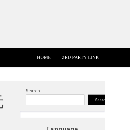
HOME
3RD PARTY LINK
Search
元
Search
Language