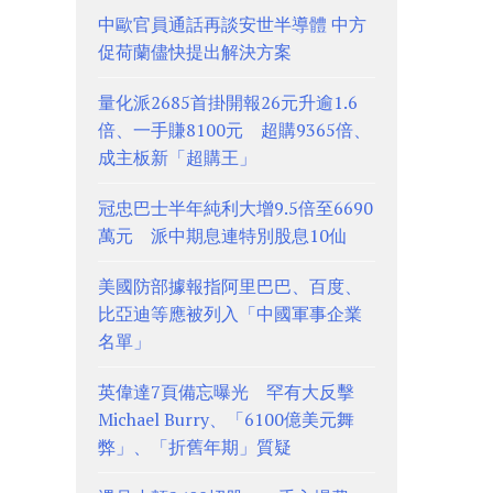
中歐官員通話再談安世半導體 中方
促荷蘭儘快提出解決方案
量化派2685首掛開報26元升逾1.6
倍、一手賺8100元 超購9365倍、
成主板新「超購王」
冠忠巴士半年純利大增9.5倍至6690
萬元 派中期息連特別股息10仙
美國防部據報指阿里巴巴、百度、
比亞迪等應被列入「中國軍事企業
名單」
英偉達7頁備忘曝光 罕有大反擊
Michael Burry、「6100億美元舞
弊」、「折舊年期」質疑