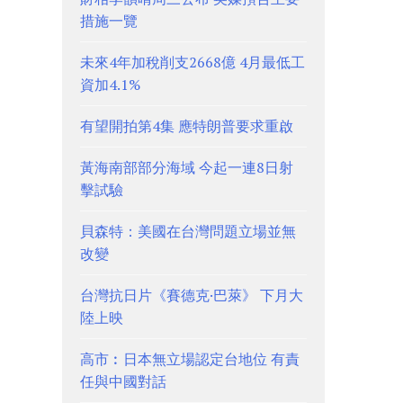
措施一覽
未來4年加稅削支2668億 4月最低工
資加4.1%
有望開拍第4集 應特朗普要求重啟
黃海南部部分海域 今起一連8日射
擊試驗
貝森特：美國在台灣問題立場並無
改變
台灣抗日片《賽德克·巴萊》 下月大
陸上映
高市︰日本無立場認定台地位 有責
任與中國對話