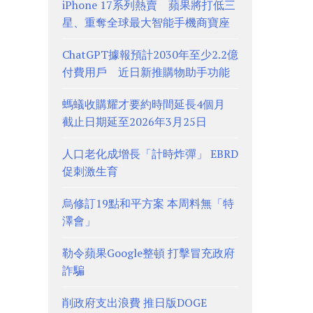
iPhone 17系列熱賣 蘋果將打低三
星、重奪全球最大智能手機商寶座
ChatGPT據報預計2030年至少2.2億
付費用戶 近日新推購物助手功能
螞蟻收購耀才要約時間延長4個月
截止日期延至2026年3月25日
人口老化成增長「計時炸彈」 EBRD
促刺激生育
烏修訂19點和平方案 本周料無「特
澤會」
勒令蘋果Google整頓 打擊冒充政府
詐騙
削政府支出浪費 推日版DOGE