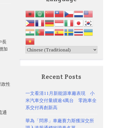
中長
增加
Recent Posts
財政性
一文看清11月新能源車廠表現 小
米汽車交付量續逾4萬台 零跑車全
系交付再創新高
流通
華為「問界」車廠賽力斯獲深交所
調入港股通標的證券名單