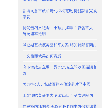
新潟同意重啟柏崎刈羽核電廠 待縣議會完成
諮詢
特朗普稱女記者「小豬」捱轟 白宮發言人：
總統坦率透明
澤連斯基接獲美國和平方案 將與特朗普商討
一文看懂俄美如何表態
高市稱政府立場一貫 北京促立即收回錯誤言
論
美方控4人走私數百顆英偉達芯片至中國
王文濤晤美駐華大使 就出口管制表達關切
自民黨內部開會 認為有必要同中方保持溝通