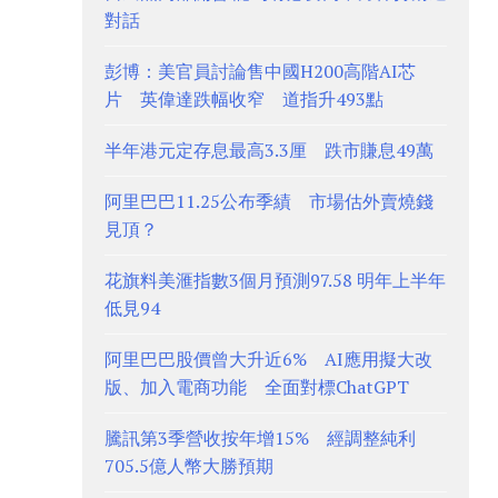
對話
彭博：美官員討論售中國H200高階AI芯
片 英偉達跌幅收窄 道指升493點
半年港元定存息最高3.3厘 跌市賺息49萬
阿里巴巴11.25公布季績 市場估外賣燒錢
見頂？
花旗料美滙指數3個月預測97.58 明年上半年
低見94
阿里巴巴股價曾大升近6% AI應用擬大改
版、加入電商功能 全面對標ChatGPT
騰訊第3季營收按年增15% 經調整純利
705.5億人幣大勝預期