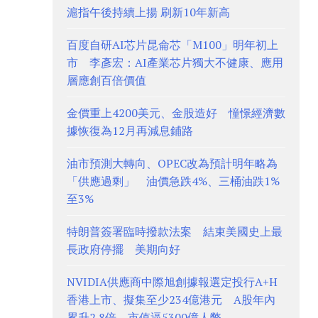
滬指午後持續上揚 刷新10年新高
百度自研AI芯片昆侖芯「M100」明年初上
市 李彥宏：AI產業芯片獨大不健康、應用
層應創百倍價值
金價重上4200美元、金股造好 憧憬經濟數
據恢復為12月再減息鋪路
油市預測大轉向、OPEC改為預計明年略為
「供應過剩」 油價急跌4%、三桶油跌1%
至3%
特朗普簽署臨時撥款法案 結束美國史上最
長政府停擺 美期向好
NVIDIA供應商中際旭創據報選定投行A+H
香港上市、擬集至少234億港元 A股年內
累升2.8倍、市值逼5300億人幣