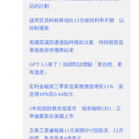
品的計劃
儲局官員柯林斯傾向12月維持利率不變 以
抑制通脹
美國眾議院通過臨時撥款法案 待特朗普簽
署後政府停擺將結束
GPT-5.1來了！強調對話體驗「更自然、更
有溫度」
宏利金融第三季新造業務價值增長11% 派
息增10%至0.44加元
5年前因財務造假退市 瑞幸咖啡CEO：正
準備重新在美國上市
京東工業據報擬11月展開IPO預路演、12月
掛牌 集資最多6億美元