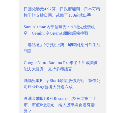
日圓兌港元4.97算 日政府顧問：日本可積
極干預支撐日圓、或跌至160前就出手
Sam Altman內部信曝光：AI領先優勢收
窄 Gemini 令OpenAI面臨嚴峻挑戰
「港話通」試行版上架 即時回應日常生活
問題
Google Nano Banana Pro來了！生成圖像
能力大提升 支持多種語言
洗腦兒歌Baby Shark歌紅股價更勁 製作公
司Pinkfong首掛大升逾六成
澳洲金礦股GBM Resources擬來港第二上
市、市值8億港元 兩大股東與香港有聯
繫？