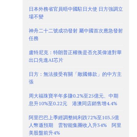
日本外務省官員晤中國駐日大使 日方強調立
場不變
神舟二十二號成功發射 屬中國首次應急發射
任務
盧特尼克：特朗普正權衡是否允英偉達對華
出口先進AI芯片
日方：無法接受有關「敵國條款」的中方主
張
周大福珠寶半年多賺0.2%至25億元、中期
息升10%至0.22元 港澳同店銷售增4.4%
阿里巴巴上季經調整純利跌72%至103.5億
人幣遜預期 雲智能集團收入升34% 阿里
美股盤前升4%