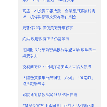
高盛：AI投資回報成疑 企業應用落後於需
求 槓桿與循環投資為潛在風險
烏暫停和談 俄促美避升級戰事
終結 政府恢復正常仍需等待
德國財長訪華前密集協調歐盟立場 聚焦稀土
與競爭力
交易商透露：中國採購美國大豆陷入停滯
大陸懸賞徵集台灣網紅「八炯」「閩南狼」
違法犯罪線索
眾院通過撥款法案 終結43日停擺
FBI局長宣布 中國同意阻止芬太尼相關化學