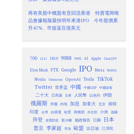
再有美股中概股有意回流香港 特賣電商唯
品會據報擬最快明年來港IPO 今年股價累
升47%、市值逼百億美元
9988
700
1810
AI
Apple
1211
9992
ChatGPT
IPO
Google
FTX
Meta
Elon Musk
Netflix
TikTok
Tesla
OpenAI
Nvidia
Omicron
Twitter
中國
世界盃
中國GDP
中國旅客
二十大
伊朗
人民幣
以色列
亞馬遜
京東
俄羅斯
加息
加拿大
南韓
內地
停擺
北京
印度
小米
台灣
台積電
哈里
商務部
外交部
德國
日本
拜登
施政報告
日圓
新10條
放寬防疫
歐盟
普京
李家超
比亞迪
江澤民
李強