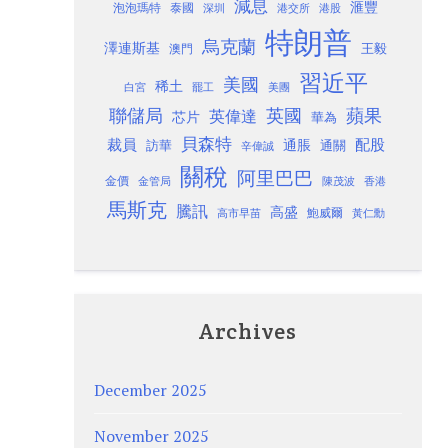
減息
滙豐
泡泡瑪特
泰國
深圳
港股
港交所
特朗普
烏克蘭
澤連斯基
澳門
王毅
習近平
美國
稀土
白宮
罷工
美團
聯儲局
蘋果
英國
英偉達
芯片
華為
貝森特
裁員
配股
通脹
訪華
通關
辛偉誠
關稅
阿里巴巴
金價
金管局
香港
陳茂波
馬斯克
騰訊
高盛
高市早苗
鮑威爾
黃仁勳
Archives
December 2025
November 2025