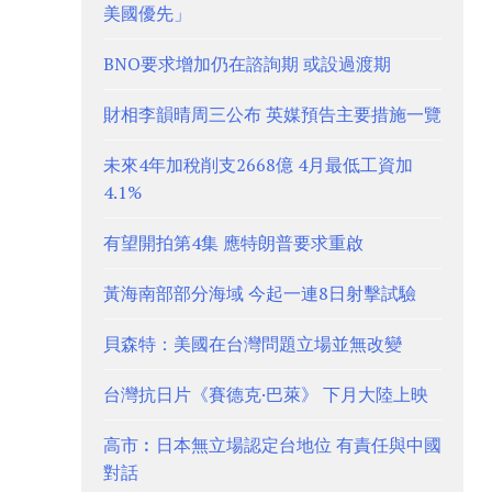
美國優先」
BNO要求增加仍在諮詢期 或設過渡期
財相李韻晴周三公布 英媒預告主要措施一覽
未來4年加稅削支2668億 4月最低工資加
4.1%
有望開拍第4集 應特朗普要求重啟
黃海南部部分海域 今起一連8日射擊試驗
貝森特：美國在台灣問題立場並無改變
台灣抗日片《賽德克·巴萊》 下月大陸上映
高市︰日本無立場認定台地位 有責任與中國
對話