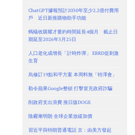
ChatGPT據報預計2030年至少2.2億付費用
戶 近日新推購物助手功能
螞蟻收購耀才要約時間延長4個月 截止日
期延至2026年3月25日
人口老化成增長「計時炸彈」 EBRD促刺激
生育
烏修訂19點和平方案 本周料無「特澤會」
勒令蘋果Google整頓 打擊冒充政府詐騙
削政府支出浪費 推日版DOGE
陰霾漸明朗 全球企業放緩加價
習近平與特朗普通電話 京：由美方發起