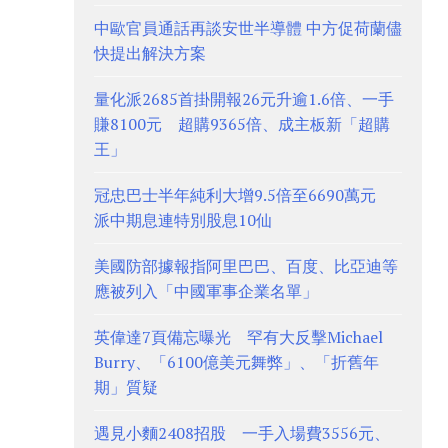
中歐官員通話再談安世半導體 中方促荷蘭儘
快提出解決方案
量化派2685首掛開報26元升逾1.6倍、一手
賺8100元 超購9365倍、成主板新「超購
王」
冠忠巴士半年純利大增9.5倍至6690萬元
派中期息連特別股息10仙
美國防部據報指阿里巴巴、百度、比亞迪等
應被列入「中國軍事企業名單」
英偉達7頁備忘曝光 罕有大反擊Michael
Burry、「6100億美元舞弊」、「折舊年
期」質疑
遇見小麵2408招股 一手入場費3556元、