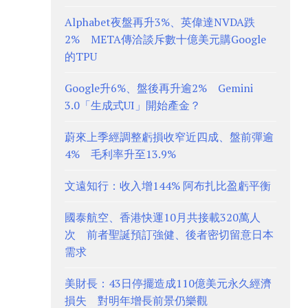
Alphabet夜盤再升3%、英偉達NVDA跌
2% META傳洽談斥數十億美元購Google
的TPU
Google升6%、盤後再升逾2% Gemini
3.0「生成式UI」開始產金？
蔚來上季經調整虧損收窄近四成、盤前彈逾
4% 毛利率升至13.9%
文遠知行：收入增144% 阿布扎比盈虧平衡
國泰航空、香港快運10月共接載320萬人
次 前者聖誕預訂強健、後者密切留意日本
需求
美財長：43日停擺造成110億美元永久經濟
損失 對明年增長前景仍樂觀