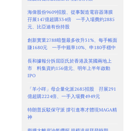
海偉股份9609招股、從事製造電容器薄膜
孖展147億超購334倍 一手入場費約2885
元、比亞迪有份持股
創新實業2788暗盤最多收升31%、每手帳面
賺1680元 一手中籤率10%、申180手穩中
長和據報分拆屈臣氏於香港及英國兩地上
市 料集資約156億元、明年上半年啟動
IPO
「羊小咩」母企量化派2685招股 孖展291
億超購2224倍、一手入場費4949元
特朗普反駁保守派 撐引進專才體現MAGA精
神
擬擴大離岸油氣鑽探 規模遠超拜登時期