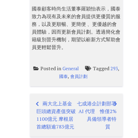
國泰顧客時尚生活董事羅穎怡表示，國泰
致力為現有及未來的會員提供更優質的服
務，以及更順暢、更簡便 、更優越的會
員體驗，因而更新會員計劃。透過簡化會
籍級別晉升機制，期望以嶄新方式幫助會
員更輕鬆晉升。
Posted in
Tagged
,
General
293
,
國泰
會員計劃
兩大北上基金
七成港企計劃部署
Post
巨頭總資產值突破
AI 代理 惟僅2%
navigation
1100億元 摩根居
具備領導者特
首總額逾783億元
質