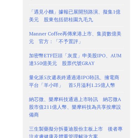
「遇見小麵」據報已展開預路演、擬集1億
美元 股東包括碧桂園九毛九
Manner Coffee再傳來港上市、集資數億美
元 官方：「不予置評」
加密幣ETF巨頭「灰度」申美股IPO、AUM
達350億美元 股票代號GRAY
量化派5次遞表終通過港IPO聆訊、擁電商
平台「羊小咩」 首5月溢利1.25億人幣
納芯微、樂摩科技通過上市聆訊 納芯微A
股市值211億人幣、樂摩科技為共享按摩設
備商
三生製藥擬分拆蔓迪股份主板上市 後者專
注皮膚健康及體重管理解決方案