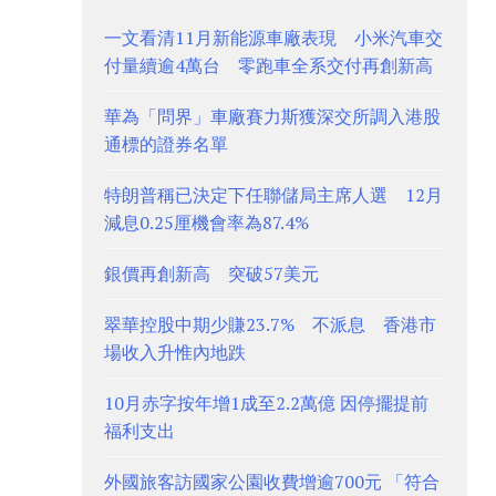
一文看清11月新能源車廠表現 小米汽車交
付量續逾4萬台 零跑車全系交付再創新高
華為「問界」車廠賽力斯獲深交所調入港股
通標的證券名單
特朗普稱已決定下任聯儲局主席人選 12月
減息0.25厘機會率為87.4%
銀價再創新高 突破57美元
翠華控股中期少賺23.7% 不派息 香港市
場收入升惟內地跌
10月赤字按年增1成至2.2萬億 因停擺提前
福利支出
外國旅客訪國家公園收費增逾700元 「符合