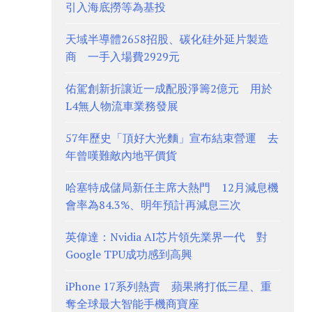
引入海底撈等為基投
天域半導體2658招股、碳化硅外延片製造
商 一手入場費2929元
佑駕創新折讓近一成配股淨籌2億元 用於
L4無人物流車業務發展
57年歷史「頂好大光麵」宣布結束營運 去
年曾嘆難敵內地平價貨
哈塞特成儲局新任主席大熱門 12月減息機
會率為84.3%、明年預計再減息三次
英偉達：Nvidia AI芯片領先業界一代 對
Google TPU成功感到高興
iPhone 17系列熱賣 蘋果將打低三星、重
奪全球最大智能手機商寶座