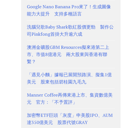
Google Nano Banana Pro來了！生成圖像
能力大提升 支持多種語言
洗腦兒歌Baby Shark歌紅股價更勁 製作公
司Pinkfong首掛大升逾六成
澳洲金礦股GBM Resources擬來港第二上
市、市值8億港元 兩大股東與香港有聯
繫？
「遇見小麵」據報已展開預路演、擬集1億
美元 股東包括碧桂園九毛九
Manner Coffee再傳來港上市、集資數億美
元 官方：「不予置評」
加密幣ETF巨頭「灰度」申美股IPO、AUM
達350億美元 股票代號GRAY