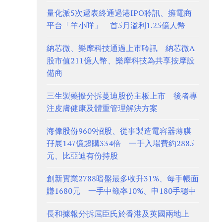
量化派5次遞表終通過港IPO聆訊、擁電商
平台「羊小咩」 首5月溢利1.25億人幣
納芯微、樂摩科技通過上市聆訊 納芯微A
股市值211億人幣、樂摩科技為共享按摩設
備商
三生製藥擬分拆蔓迪股份主板上市 後者專
注皮膚健康及體重管理解決方案
海偉股份9609招股、從事製造電容器薄膜
孖展147億超購334倍 一手入場費約2885
元、比亞迪有份持股
創新實業2788暗盤最多收升31%、每手帳面
賺1680元 一手中籤率10%、申180手穩中
長和據報分拆屈臣氏於香港及英國兩地上