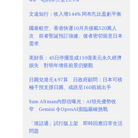
文遠知行：收入增144% 阿布扎比盈虧平衡
國泰航空、香港快運10月共接載320萬人
次 前者聖誕預訂強健、後者密切留意日本
需求
美財長：43日停擺造成110億美元永久經濟
損失 對明年增長前景仍樂觀
日圓兌港元4.97算 日政府顧問：日本可積
極干預支撐日圓、或跌至160前就出手
Sam Altman內部信曝光：AI領先優勢收
窄 Gemini 令OpenAI面臨嚴峻挑戰
「港話通」試行版上架 即時回應日常生活
問題