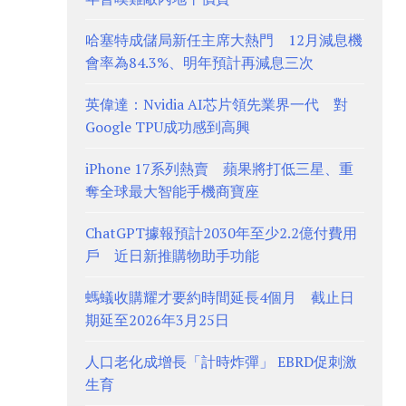
哈塞特成儲局新任主席大熱門 12月減息機
會率為84.3%、明年預計再減息三次
英偉達：Nvidia AI芯片領先業界一代 對
Google TPU成功感到高興
iPhone 17系列熱賣 蘋果將打低三星、重
奪全球最大智能手機商寶座
ChatGPT據報預計2030年至少2.2億付費用
戶 近日新推購物助手功能
螞蟻收購耀才要約時間延長4個月 截止日
期延至2026年3月25日
人口老化成增長「計時炸彈」 EBRD促刺激
生育