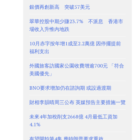
銀價再創新高 突破57美元
翠華控股中期少賺23.7% 不派息 香港市
場收入升惟內地跌
10月赤字按年增1成至2.2萬億 因停擺提前
福利支出
外國旅客訪國家公園收費增逾700元 「符合
美國優先」
BNO要求增加仍在諮詢期 或設過渡期
財相李韻晴周三公布 英媒預告主要措施一覽
未來4年加稅削支2668億 4月最低工資加
4.1%
有望開拍第4集 應特朗普要求重啟