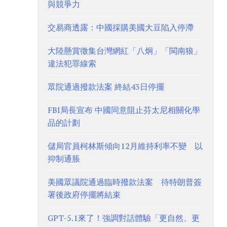
與競爭力
交易商透露：中國採購美國大豆陷入停滯
大陸懸賞徵集台灣網紅「八炯」「閩南狼」
違法犯罪線索
眾院通過撥款法案 終結43日停擺
FBI局長宣布 中國同意阻止芬太尼相關化學
品的計劃
儲局官員柯林斯傾向12月維持利率不變 以
抑制通脹
美國眾議院通過臨時撥款法案 待特朗普簽
署後政府停擺將結束
GPT-5.1來了！強調對話體驗「更自然、更