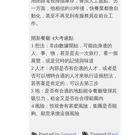
用閉路電視掃描庫存，毋須人工盤點。另
一方面，他相信約10年後，快餐業都會自
動化，甚至不再見到有服務員在前台工
作。
開新餐廳 4大考慮點
1 想法：非由數據開始，可能由身邊的
人、事、物，甚至是去一次旅行、看一個
展覽，或是兒時的記憶與味道
2 人才：內部是否有合適的人才，或者是
否可以增聘合適的人才來執行這個想法，
若答案是肯定的，可以去第三步
3 地：是否有合適的地點能令餐廳發揮其
吸引力，租金又是否在合理範圍內
4 風險：預視會有甚麼風險，集團是否能
夠、願意承擔這個風險
Posted in
Tagged
General
Black