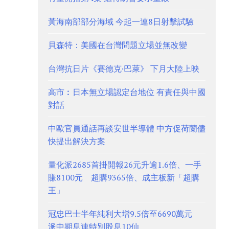
黃海南部部分海域 今起一連8日射擊試驗
貝森特：美國在台灣問題立場並無改變
台灣抗日片《賽德克·巴萊》 下月大陸上映
高市︰日本無立場認定台地位 有責任與中國
對話
中歐官員通話再談安世半導體 中方促荷蘭儘
快提出解決方案
量化派2685首掛開報26元升逾1.6倍、一手
賺8100元 超購9365倍、成主板新「超購
王」
冠忠巴士半年純利大增9.5倍至6690萬元
派中期息連特別股息10仙