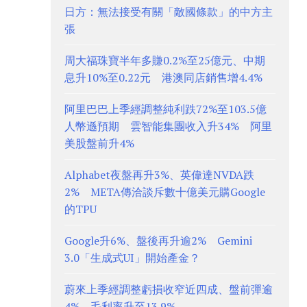
日方：無法接受有關「敵國條款」的中方主
張
周大福珠寶半年多賺0.2%至25億元、中期
息升10%至0.22元 港澳同店銷售增4.4%
阿里巴巴上季經調整純利跌72%至103.5億
人幣遜預期 雲智能集團收入升34% 阿里
美股盤前升4%
Alphabet夜盤再升3%、英偉達NVDA跌
2% META傳洽談斥數十億美元購Google
的TPU
Google升6%、盤後再升逾2% Gemini
3.0「生成式UI」開始產金？
蔚來上季經調整虧損收窄近四成、盤前彈逾
4% 毛利率升至13.9%