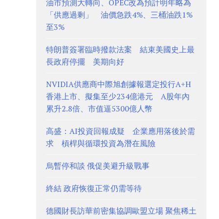
油市預測大轉向、OPEC改為預計明年略為
「供應過剩」 油價急跌4%、三桶油跌1%
至3%
特朗普簽署臨時撥款法案 結束美國史上最
長政府停擺 美期向好
NVIDIA供應商中際旭創據報選定投行A+H
香港上市、擬集至少234億港元 A股年內
累升2.8倍、市值逼5300億人幣
高盛：AI投資回報成疑 企業應用落後於需
求 槓桿與循環投資為潛在風險
烏暫停和談 俄促美避升級戰事
終結 政府恢復正常仍需等待
德國財長訪華前密集協調歐盟立場 聚焦稀土