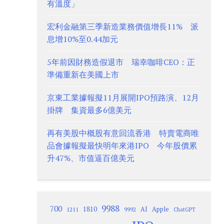
有溫度」
宏利金融第三季新造業務價值增長11% 派
息增10%至0.44加元
5年前因財務造假退市 瑞幸咖啡CEO：正
準備重新在美國上市
京東工業據報擬11月展開IPO預路演、12月
掛牌 集資最多6億美元
再有美股中概股有意回流香港 特賣電商唯
品會據報擬最快明年來港IPO 今年股價累
升47%、市值逼百億美元
9988
700
1810
AI
Apple
1211
9992
ChatGPT