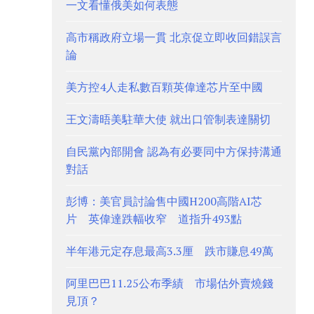
一文看懂俄美如何表態
高市稱政府立場一貫 北京促立即收回錯誤言
論
美方控4人走私數百顆英偉達芯片至中國
王文濤晤美駐華大使 就出口管制表達關切
自民黨內部開會 認為有必要同中方保持溝通
對話
彭博：美官員討論售中國H200高階AI芯
片 英偉達跌幅收窄 道指升493點
半年港元定存息最高3.3厘 跌市賺息49萬
阿里巴巴11.25公布季績 市場估外賣燒錢
見頂？