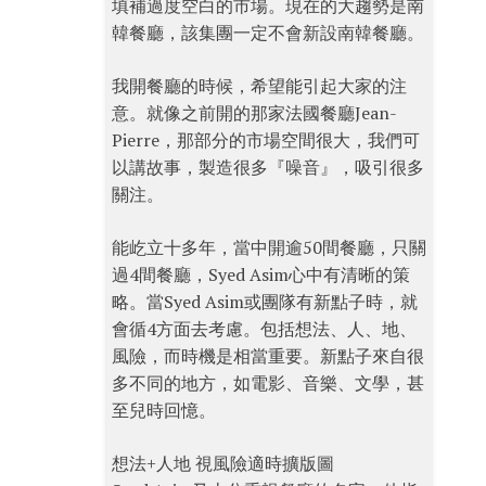
填補過度空白的市場。現在的大趨勢是南
韓餐廳，該集團一定不會新設南韓餐廳。
我開餐廳的時候，希望能引起大家的注
意。就像之前開的那家法國餐廳Jean-
Pierre，那部分的市場空間很大，我們可
以講故事，製造很多『噪音』，吸引很多
關注。
能屹立十多年，當中開逾50間餐廳，只關
過4間餐廳，Syed Asim心中有清晰的策
略。當Syed Asim或團隊有新點子時，就
會循4方面去考慮。包括想法、人、地、
風險，而時機是相當重要。新點子來自很
多不同的地方，如電影、音樂、文學，甚
至兒時回憶。
想法+人地 視風險適時擴版圖