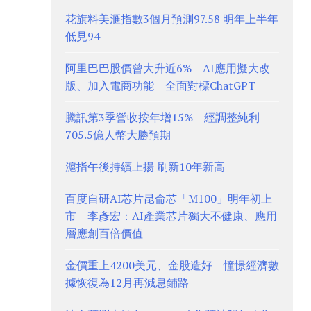
花旗料美滙指數3個月預測97.58 明年上半年
低見94
阿里巴巴股價曾大升近6% AI應用擬大改
版、加入電商功能 全面對標ChatGPT
騰訊第3季營收按年增15% 經調整純利
705.5億人幣大勝預期
滬指午後持續上揚 刷新10年新高
百度自研AI芯片昆侖芯「M100」明年初上
市 李彥宏：AI產業芯片獨大不健康、應用
層應創百倍價值
金價重上4200美元、金股造好 憧憬經濟數
據恢復為12月再減息鋪路