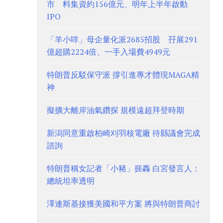
市 料集資約156億元、明年上半年啟動
IPO
「羊小咩」母企量化派2685招股 孖展291
億超購2224倍、一手入場費4949元
特朗普反駁保守派 撐引進專才體現MAGA精
神
擬擴大離岸油氣鑽探 規模遠超拜登時期
新潟同意重啟柏崎刈羽核電廠 待縣議會完成
諮詢
特朗普稱女記者「小豬」捱轟 白宮發言人：
總統坦率透明
澤連斯基接獲美國和平方案 將與特朗普商討