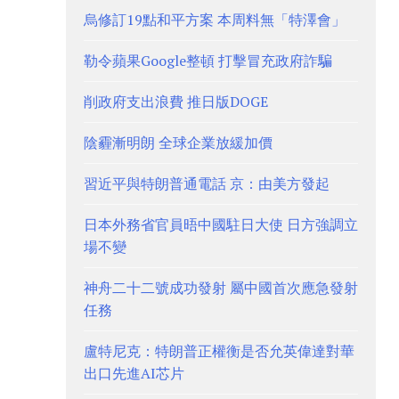
烏修訂19點和平方案 本周料無「特澤會」
勒令蘋果Google整頓 打擊冒充政府詐騙
削政府支出浪費 推日版DOGE
陰霾漸明朗 全球企業放緩加價
習近平與特朗普通電話 京：由美方發起
日本外務省官員晤中國駐日大使 日方強調立
場不變
神舟二十二號成功發射 屬中國首次應急發射
任務
盧特尼克：特朗普正權衡是否允英偉達對華
出口先進AI芯片