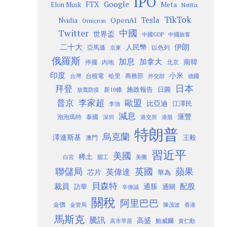
IPO
Google
FTX
Meta
Elon Musk
Netflix
TikTok
Tesla
OpenAI
Nvidia
Omicron
Twitter
中國
世界盃
中國GDP
中國旅客
二十大
伊朗
人民幣
以色列
亞馬遜
京東
俄羅斯
加息
加拿大
南韓
內地
停擺
北京
印度
小米
台灣
台積電
哈里
商務部
外交部
德國
日本
拜登
施政報告
日圓
新10條
放寬防疫
歐盟
普京
李家超
比亞迪
江澤民
李強
減息
滙豐
泡泡瑪特
泰國
深圳
港股
港交所
特朗普
烏克蘭
澤連斯基
澳門
王毅
習近平
美國
稀土
白宮
罷工
美團
聯儲局
蘋果
英國
英偉達
芯片
華為
貝森特
裁員
配股
通脹
訪華
通關
辛偉誠
關稅
阿里巴巴
金價
金管局
香港
陳茂波
馬斯克
騰訊
高盛
高市早苗
鮑威爾
黃仁勳