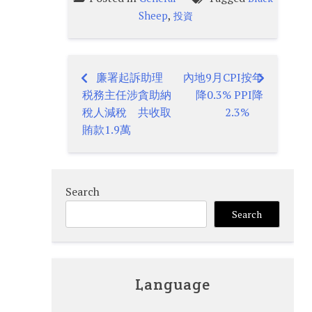
,
Sheep
投資
廉署起訴助理
內地9月CPI按年
Post
税務主任涉貪助納
降0.3% PPI降
navigation
稅人減稅 共收取
2.3%
賄款1.9萬
Search
Search
Language