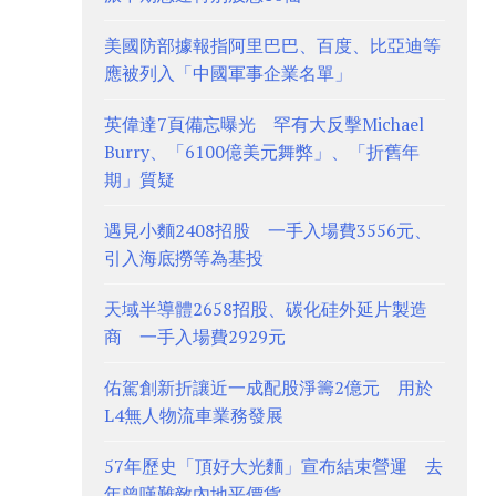
美國防部據報指阿里巴巴、百度、比亞迪等
應被列入「中國軍事企業名單」
英偉達7頁備忘曝光 罕有大反擊Michael
Burry、「6100億美元舞弊」、「折舊年
期」質疑
遇見小麵2408招股 一手入場費3556元、
引入海底撈等為基投
天域半導體2658招股、碳化硅外延片製造
商 一手入場費2929元
佑駕創新折讓近一成配股淨籌2億元 用於
L4無人物流車業務發展
57年歷史「頂好大光麵」宣布結束營運 去
年曾嘆難敵內地平價貨