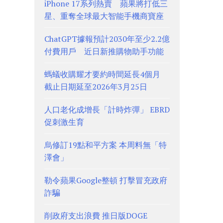
iPhone 17系列熱賣 蘋果將打低三
星、重奪全球最大智能手機商寶座
ChatGPT據報預計2030年至少2.2億
付費用戶 近日新推購物助手功能
螞蟻收購耀才要約時間延長4個月
截止日期延至2026年3月25日
人口老化成增長「計時炸彈」 EBRD
促刺激生育
烏修訂19點和平方案 本周料無「特
澤會」
勒令蘋果Google整頓 打擊冒充政府
詐騙
削政府支出浪費 推日版DOGE