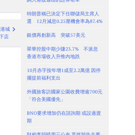
特朗普稱已決定下任聯儲局主席人
選 12月減息0.25厘機會率為87.4%
勝中港城
銀價再創新高 突破57美元
下店
翠華控股中期少賺23.7% 不派息
香港市場收入升惟內地跌
10月赤字按年增1成至2.2萬億 因停
擺提前福利支出
外國旅客訪國家公園收費增逾700元
「符合美國優先」
BNO要求增加仍在諮詢期 或設過渡
期
財相李韻晴周三公布 英媒預告主要