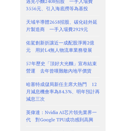
遇見小麵2408招股 一手入場費
3556元、引入海底撈等為基投
天域半導體2658招股、碳化硅外延
片製造商 一手入場費2929元
佑駕創新折讓近一成配股淨籌2億
元 用於L4無人物流車業務發展
57年歷史「頂好大光麵」宣布結束
營運 去年曾嘆難敵內地平價貨
哈塞特成儲局新任主席大熱門 12
月減息機會率為84.3%、明年預計再
減息三次
英偉達：Nvidia AI芯片領先業界一
代 對Google TPU成功感到高興