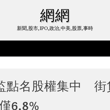
網網
新聞,股市,IPO,政治,中美,股票,事時
監點名股權集中 街
僅6.8%