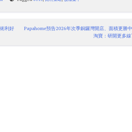
技術利好
Papahome預告2026年次季銅鑼灣開店、面積更
淘寶：研開更多線