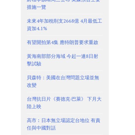
措施一覽
未來4年加稅削支2668億 4月最低工
資加4.1%
有望開拍第4集 應特朗普要求重啟
黃海南部部分海域 今起一連8日射
擊試驗
貝森特：美國在台灣問題立場並無
改變
台灣抗日片《賽德克·巴萊》 下月大
陸上映
高市︰日本無立場認定台地位 有責
任與中國對話