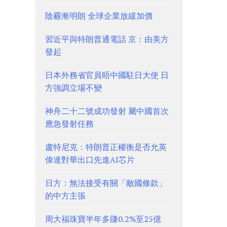
陰霾漸明朗 全球企業放緩加價
習近平與特朗普通電話 京：由美方
發起
日本外務省官員晤中國駐日大使 日
方強調立場不變
神舟二十二號成功發射 屬中國首次
應急發射任務
盧特尼克：特朗普正權衡是否允英
偉達對華出口先進AI芯片
日方：無法接受有關「敵國條款」
的中方主張
周大福珠寶半年多賺0.2%至25億