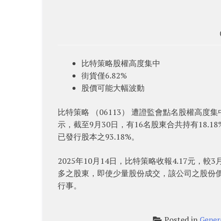
比特策略股權高度集中
街貨僅6.82%
股價可能大幅波動
比特策略 （06113） 遭證監會點名股權高度
示，截至9月30日，有16名股東合共持有18.1
已發行股本之93.18%。
2025年10月14日，比特策略收報4.17元，
多之股東，即使少量股份成交，該公司之股份
行事。
Posted in
Gener