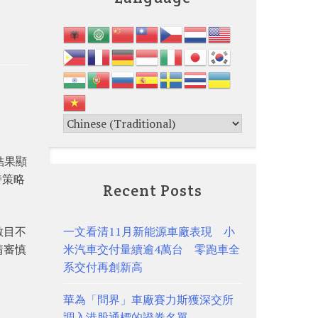
結果顯
特策略
Recent Posts
數目不
一文看清11月新能源車廠表現 小
請審慎
米汽車交付量續逾4萬台 零跑車全
系交付再創新高
華為「問界」車廠賽力斯獲深交所
調入港股通標的證券名單