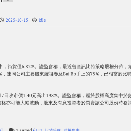
2025-10-15
idle
集中，街貨僅6.82%。證監會稱，最近曾查訊比特策略股權分佈，
8%，連同公司主要股東羅祖春及Bai Bo手上的75%，已相當於比
較3月7日收市價1.40元高出198%。證監會稱，鑑於股權高度集中於
價格亦可能大幅波動，股東及有意投資者於買賣該公司股份時務
Tagged
,
,
al
6113
比特策略
股權集中