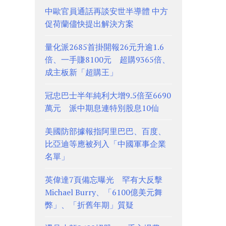
中歐官員通話再談安世半導體 中方
促荷蘭儘快提出解決方案
量化派2685首掛開報26元升逾1.6
倍、一手賺8100元 超購9365倍、
成主板新「超購王」
冠忠巴士半年純利大增9.5倍至6690
萬元 派中期息連特別股息10仙
美國防部據報指阿里巴巴、百度、
比亞迪等應被列入「中國軍事企業
名單」
英偉達7頁備忘曝光 罕有大反擊
Michael Burry、「6100億美元舞
弊」、「折舊年期」質疑