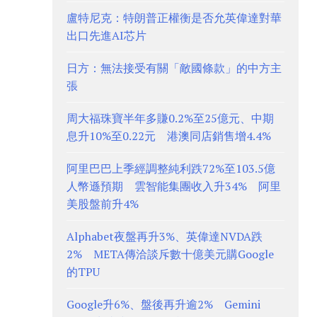
盧特尼克：特朗普正權衡是否允英偉達對華
出口先進AI芯片
日方：無法接受有關「敵國條款」的中方主
張
周大福珠寶半年多賺0.2%至25億元、中期
息升10%至0.22元 港澳同店銷售增4.4%
阿里巴巴上季經調整純利跌72%至103.5億
人幣遜預期 雲智能集團收入升34% 阿里
美股盤前升4%
Alphabet夜盤再升3%、英偉達NVDA跌
2% META傳洽談斥數十億美元購Google
的TPU
Google升6%、盤後再升逾2% Gemini