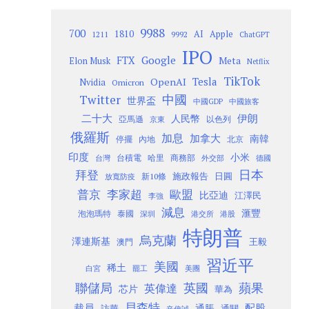
9988
700
1810
AI
Apple
1211
9992
ChatGPT
IPO
Google
FTX
Meta
Elon Musk
Netflix
TikTok
Tesla
OpenAI
Nvidia
Omicron
Twitter
中國
世界盃
中國GDP
中國旅客
二十大
伊朗
人民幣
以色列
亞馬遜
京東
俄羅斯
加息
加拿大
南韓
內地
停擺
北京
印度
小米
台灣
台積電
哈里
商務部
外交部
德國
日本
拜登
施政報告
日圓
新10條
放寬防疫
歐盟
普京
李家超
比亞迪
江澤民
李強
減息
滙豐
泡泡瑪特
泰國
深圳
港股
港交所
特朗普
烏克蘭
澤連斯基
澳門
王毅
習近平
美國
稀土
白宮
罷工
美團
聯儲局
蘋果
英國
英偉達
芯片
華為
貝森特
裁員
配股
通脹
訪華
通關
辛偉誠