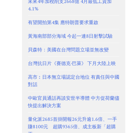
未來4年加稅削支2668億 4月最低工資加
4.1%
有望開拍第4集 應特朗普要求重啟
黃海南部部分海域 今起一連8日射擊試驗
貝森特：美國在台灣問題立場並無改變
台灣抗日片《賽德克·巴萊》 下月大陸上映
高市︰日本無立場認定台地位 有責任與中國
對話
中歐官員通話再談安世半導體 中方促荷蘭儘
快提出解決方案
量化派2685首掛開報26元升逾1.6倍、一手
賺8100元 超購9365倍、成主板新「超購