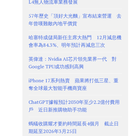
L4無人物流車業務發展
57年歷史「頂好大光麵」宣布結束營運 去
年曾嘆難敵內地平價貨
哈塞特成儲局新任主席大熱門 12月減息機
會率為84.3%、明年預計再減息三次
英偉達：Nvidia AI芯片領先業界一代 對
Google TPU成功感到高興
iPhone 17系列熱賣 蘋果將打低三星、重
奪全球最大智能手機商寶座
ChatGPT據報預計2030年至少2.2億付費用
戶 近日新推購物助手功能
螞蟻收購耀才要約時間延長4個月 截止日
期延至2026年3月25日