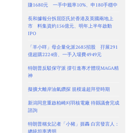
賺1680元 一手中籤率10%、申180手穩中
長和據報分拆屈臣氏於香港及英國兩地上
市 料集資約156億元、明年上半年啟動
IPO
「羊小咩」母企量化派2685招股 孖展291
億超購2224倍、一手入場費4949元
特朗普反駁保守派 撐引進專才體現MAGA精
神
擬擴大離岸油氣鑽探 規模遠超拜登時期
新潟同意重啟柏崎刈羽核電廠 待縣議會完成
諮詢
特朗普稱女記者「小豬」捱轟 白宮發言人：
總統坦率透明