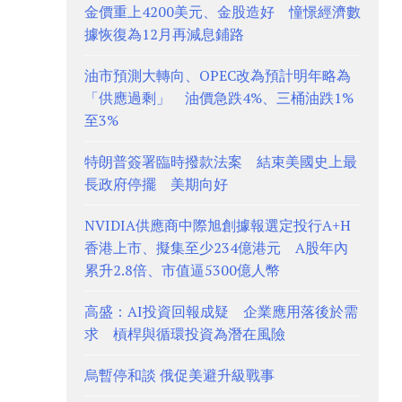
金價重上4200美元、金股造好 憧憬經濟數
據恢復為12月再減息鋪路
油市預測大轉向、OPEC改為預計明年略為
「供應過剩」 油價急跌4%、三桶油跌1%
至3%
特朗普簽署臨時撥款法案 結束美國史上最
長政府停擺 美期向好
NVIDIA供應商中際旭創據報選定投行A+H
香港上市、擬集至少234億港元 A股年內
累升2.8倍、市值逼5300億人幣
高盛：AI投資回報成疑 企業應用落後於需
求 槓桿與循環投資為潛在風險
烏暫停和談 俄促美避升級戰事