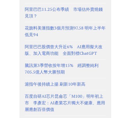
阿里巴巴11.25公布季績 市場估外賣燒錢
見頂？
花旗料美滙指數3個月預測97.58 明年上半年
低見94
阿里巴巴股價曾大升近6% AI應用擬大改
版、加入電商功能 全面對標ChatGPT
騰訊第3季營收按年增15% 經調整純利
705.5億人幣大勝預期
滬指午後持續上揚 刷新10年新高
百度自研AI芯片昆侖芯「M100」明年初上
市 李彥宏：AI產業芯片獨大不健康、應用
層應創百倍價值