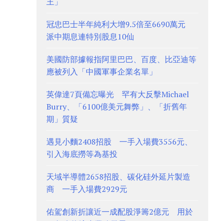
王」
冠忠巴士半年純利大增9.5倍至6690萬元
派中期息連特別股息10仙
美國防部據報指阿里巴巴、百度、比亞迪等
應被列入「中國軍事企業名單」
英偉達7頁備忘曝光 罕有大反擊Michael
Burry、「6100億美元舞弊」、「折舊年
期」質疑
遇見小麵2408招股 一手入場費3556元、
引入海底撈等為基投
天域半導體2658招股、碳化硅外延片製造
商 一手入場費2929元
佑駕創新折讓近一成配股淨籌2億元 用於