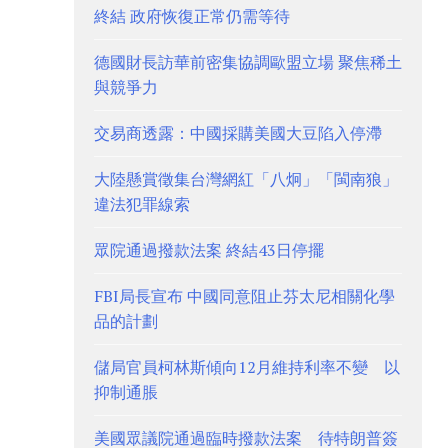
終結 政府恢復正常仍需等待
德國財長訪華前密集協調歐盟立場 聚焦稀土
與競爭力
交易商透露：中國採購美國大豆陷入停滯
大陸懸賞徵集台灣網紅「八炯」「閩南狼」
違法犯罪線索
眾院通過撥款法案 終結43日停擺
FBI局長宣布 中國同意阻止芬太尼相關化學
品的計劃
儲局官員柯林斯傾向12月維持利率不變 以
抑制通脹
美國眾議院通過臨時撥款法案 待特朗普簽