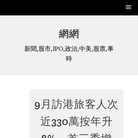
Skip
to
網網
content
新聞,股市,IPO,政治,中美,股票,事
時
9月訪港旅客人次
近330萬按年升