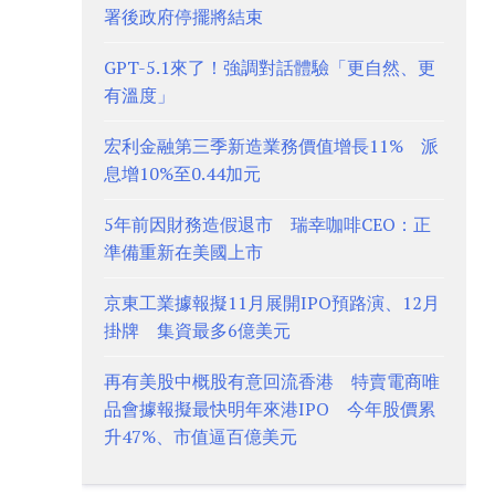
署後政府停擺將結束
GPT-5.1來了！強調對話體驗「更自然、更
有溫度」
宏利金融第三季新造業務價值增長11% 派
息增10%至0.44加元
5年前因財務造假退市 瑞幸咖啡CEO：正
準備重新在美國上市
京東工業據報擬11月展開IPO預路演、12月
掛牌 集資最多6億美元
再有美股中概股有意回流香港 特賣電商唯
品會據報擬最快明年來港IPO 今年股價累
升47%、市值逼百億美元