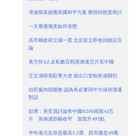
澤連斯基接獲美國和平方案 將與特朗普商討
一文看懂俄美如何表態
高市稱政府立場一貫 北京促立即收回錯誤言
論
美方控4人走私數百顆英偉達芯片至中國
王文濤晤美駐華大使 就出口管制表達關切
自民黨內部開會 認為有必要同中方保持溝通
對話
彭博：美官員討論售中國H200高階AI芯
片 英偉達跌幅收窄 道指升493點
半年港元定存息最高3.3厘 跌市賺息49萬