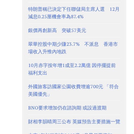
特朗普稱已決定下任聯儲局主席人選 12月
減息0.25厘機會率為87.4%
銀價再創新高 突破57美元
翠華控股中期少賺23.7% 不派息 香港市
場收入升惟內地跌
10月赤字按年增1成至2.2萬億 因停擺提前
福利支出
外國旅客訪國家公園收費增逾700元 「符合
美國優先」
BNO要求增加仍在諮詢期 或設過渡期
財相李韻晴周三公布 英媒預告主要措施一覽