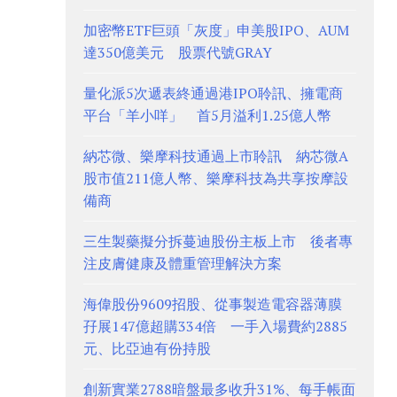
加密幣ETF巨頭「灰度」申美股IPO、AUM
達350億美元 股票代號GRAY
量化派5次遞表終通過港IPO聆訊、擁電商
平台「羊小咩」 首5月溢利1.25億人幣
納芯微、樂摩科技通過上市聆訊 納芯微A
股市值211億人幣、樂摩科技為共享按摩設
備商
三生製藥擬分拆蔓迪股份主板上市 後者專
注皮膚健康及體重管理解決方案
海偉股份9609招股、從事製造電容器薄膜
孖展147億超購334倍 一手入場費約2885
元、比亞迪有份持股
創新實業2788暗盤最多收升31%、每手帳面