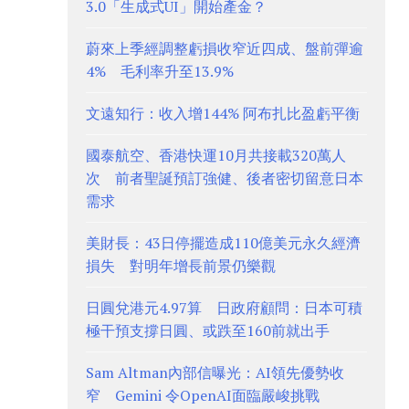
3.0「生成式UI」開始產金？
蔚來上季經調整虧損收窄近四成、盤前彈逾
4% 毛利率升至13.9%
文遠知行：收入增144% 阿布扎比盈虧平衡
國泰航空、香港快運10月共接載320萬人
次 前者聖誕預訂強健、後者密切留意日本
需求
美財長：43日停擺造成110億美元永久經濟
損失 對明年增長前景仍樂觀
日圓兌港元4.97算 日政府顧問：日本可積
極干預支撐日圓、或跌至160前就出手
Sam Altman內部信曝光：AI領先優勢收
窄 Gemini 令OpenAI面臨嚴峻挑戰