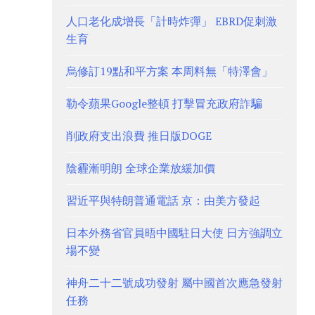
人口老化成增長「計時炸彈」 EBRD促刺激
生育
烏修訂19點和平方案 本周料無「特澤會」
勒令蘋果Google整頓 打擊冒充政府詐騙
削政府支出浪費 推日版DOGE
陰霾漸明朗 全球企業放緩加價
習近平與特朗普通電話 京：由美方發起
日本外務省官員晤中國駐日大使 日方強調立
場不變
神舟二十二號成功發射 屬中國首次應急發射
任務