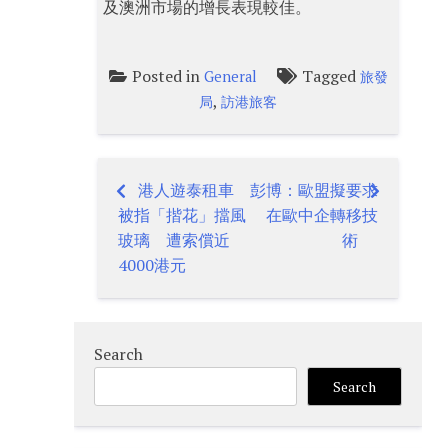
及澳洲市場的增長表現較佳。
Posted in
Tagged
General
旅發
,
局
訪港旅客
港人遊泰租車
彭博：歐盟擬要求
Post
被指「揩花」擋風
在歐中企轉移技
navigation
玻璃 遭索償近
術
4000港元
Search
Search