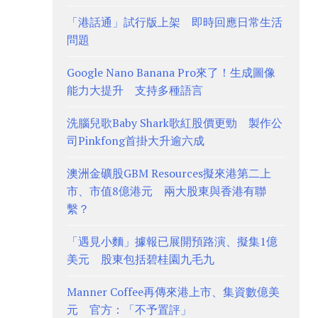
「港話通」試行版上架 即時回應日常生活
問題
Google Nano Banana Pro來了！生成圖像
能力大提升 支持多種語言
洗腦兒歌Baby Shark歌紅股價更勁 製作公
司Pinkfong首掛大升逾六成
澳洲金礦股GBM Resources擬來港第二上
市、市值8億港元 兩大股東與香港有聯
繫？
「遇見小麵」據報已展開預路演、擬集1億
美元 股東包括碧桂園九毛九
Manner Coffee再傳來港上市、集資數億美
元 官方：「不予置評」