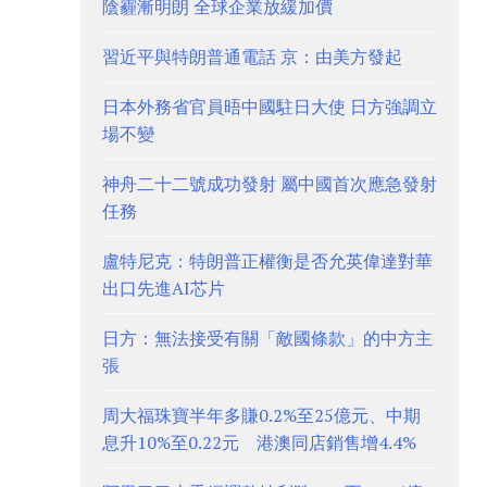
陰霾漸明朗 全球企業放緩加價
習近平與特朗普通電話 京：由美方發起
日本外務省官員晤中國駐日大使 日方強調立
場不變
神舟二十二號成功發射 屬中國首次應急發射
任務
盧特尼克：特朗普正權衡是否允英偉達對華
出口先進AI芯片
日方：無法接受有關「敵國條款」的中方主
張
周大福珠寶半年多賺0.2%至25億元、中期
息升10%至0.22元 港澳同店銷售增4.4%