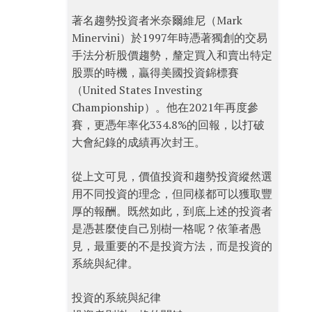
著名趨勢投資者米奈爾維尼（Mark
Minervini）於1997年時憑著獨創的交易
手法分析股價趨勢，釐定買入和賣出特定
股票的時機，贏得美國投資錦標賽
（United States Investing
Championship）。他在2021年再度參
賽，更憑年率化334.8%的回報，以打破
大會紀錄的成績再次封王。
從上文可見，價值投資和趨勢投資縱然選
用不同投資的理念，但同樣都可以獲取豐
厚的報酬。既然如此，到底上述的投資者
是憑甚麼使自己別樹一格呢？依筆者愚
見，最重要的不是投資方法，而是投資的
系統與紀律。
投資的系統與紀律