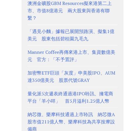
澳洲金礦股GBM Resources擬來港第二上
市、市值8億港元 兩大股東與香港有聯
繫？
「遇見小麵」據報已展開預路演、擬集1億
美元 股東包括碧桂園九毛九
Manner Coffee再傳來港上市、集資數億美
元 官方：「不予置評」
加密幣ETF巨頭「灰度」申美股IPO、AUM
達350億美元 股票代號GRAY
量化派5次遞表終通過港IPO聆訊、擁電商
平台「羊小咩」 首5月溢利1.25億人幣
納芯微、樂摩科技通過上市聆訊 納芯微A
股市值211億人幣、樂摩科技為共享按摩設
備商