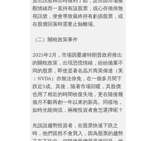
賣出訊號釋出時獲利了結，反而因市場樂
觀情緒而一直持有該股票，或心存僥倖無
視訊號，便會導致最終持有虧損股票，或
在股價回落時需要止蝕離場。
（二）關稅政策事件
2025年2月，市場因憂慮特朗普政府推出
的關稅政策，出現恐慌情緒，紛紛拋棄不
同的股票，即使是著名晶片商英偉達（美
︰NVDA）亦無法倖免，在一個多月間下
跌近3成。其後，隨著市場回暖，其股價
也用了相近的時間收復失地，更在隨後幾
個月不斷再創一年以來的新高。同樣地，
如時光能倒流，兩種投資者會怎選擇呢？
先說說趨勢投資者，在股票快速下跌之
時，他們當然不會買入，因為股票的趨勢