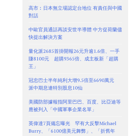
高市︰日本無立場認定台地位 有責任與中國
對話
中歐官員通話再談安世半導體 中方促荷蘭儘
快提出解決方案
量化派2685首掛開報26元升逾1.6倍、一手
賺8100元 超購9365倍、成主板新「超購
王」
冠忠巴士半年純利大增9.5倍至6690萬元
派中期息連特別股息10仙
美國防部據報指阿里巴巴、百度、比亞迪等
應被列入「中國軍事企業名單」
英偉達7頁備忘曝光 罕有大反擊Michael
Burry、「6100億美元舞弊」、「折舊年