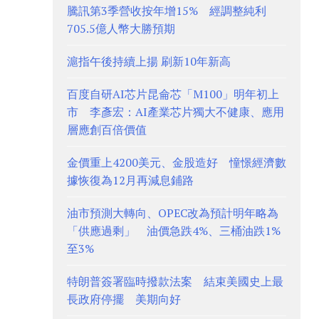
騰訊第3季營收按年增15% 經調整純利
705.5億人幣大勝預期
滬指午後持續上揚 刷新10年新高
百度自研AI芯片昆侖芯「M100」明年初上
市 李彥宏：AI產業芯片獨大不健康、應用
層應創百倍價值
金價重上4200美元、金股造好 憧憬經濟數
據恢復為12月再減息鋪路
油市預測大轉向、OPEC改為預計明年略為
「供應過剩」 油價急跌4%、三桶油跌1%
至3%
特朗普簽署臨時撥款法案 結束美國史上最
長政府停擺 美期向好