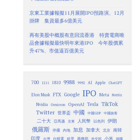
京東工業據報擬11月展開IPO預路演、12月
掛牌 集資最多6億美元
再有美股中概股有意回流香港 特賣電商唯
品會據報擬最快明年來港IPO 今年股價累
升47%、市值逼百億美元
9988
700
1810
AI
Apple
1211
9992
ChatGPT
IPO
Google
FTX
Meta
Elon Musk
Netflix
TikTok
Tesla
OpenAI
Nvidia
Omicron
Twitter
中國
世界盃
中國GDP
中國旅客
二十大
伊朗
人民幣
以色列
亞馬遜
京東
俄羅斯
加息
加拿大
南韓
內地
停擺
北京
印度
小米
台灣
台積電
哈里
商務部
外交部
德國