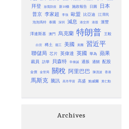
日本
拜登
施政報告
日圓
新10條
放寬防疫
歐盟
普京
李家超
比亞迪
江澤民
李強
減息
滙豐
泡泡瑪特
泰國
深圳
港股
港交所
特朗普
烏克蘭
澤連斯基
澳門
王毅
習近平
美國
稀土
白宮
罷工
美團
聯儲局
蘋果
英國
英偉達
芯片
華為
貝森特
裁員
配股
通脹
訪華
通關
辛偉誠
關稅
阿里巴巴
金價
金管局
香港
陳茂波
馬斯克
騰訊
高盛
高市早苗
鮑威爾
黃仁勳
Archives