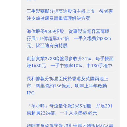
三生製藥擬分拆蔓迪股份主板上市 後者專
注皮膚健康及體重管理解決方案
海偉股份9609招股、從事製造電容器薄膜
孖展147億超購334倍 一手入場費約2885
元、比亞迪有份持股
創新實業2788暗盤最多收升31%、每手帳面
賺1680元 一手中籤率10%、申180手穩中
長和據報分拆屈臣氏於香港及英國兩地上
市 料集資約156億元、明年上半年啟動
IPO
「羊小咩」母企量化派2685招股 孖展291
億超購2224倍、一手入場費4949元
特朗普反駁保守派 撐引進專才體現MAGA精