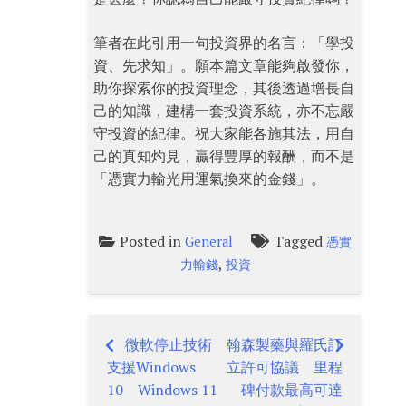
筆者在此引用一句投資界的名言：「學投
資、先求知」。願本篇文章能夠啟發你，
助你探索你的投資理念，其後透過增長自
己的知識，建構一套投資系統，亦不忘嚴
守投資的紀律。祝大家能各施其法，用自
己的真知灼見，贏得豐厚的報酬，而不是
「憑實力輸光用運氣換來的金錢」。
Posted in
Tagged
General
憑實
,
力輸錢
投資
微軟停止技術
翰森製藥與羅氏訂
Post
支援Windows
立許可協議 里程
navigation
10 Windows 11
碑付款最高可達