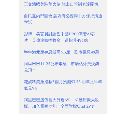
王文濤晤美駐華大使 就出口管制表達關切
自民黨內部開會 認為有必要同中方保持溝通
對話
彭博：美官員討論售中國H200高階AI芯
片 英偉達跌幅收窄 道指升493點
半年港元定存息最高3.3厘 跌市賺息49萬
阿里巴巴11.25公布季績 市場估外賣燒錢
見頂？
花旗料美滙指數3個月預測97.58 明年上半年
低見94
阿里巴巴股價曾大升近6% AI應用擬大改
版、加入電商功能 全面對標ChatGPT