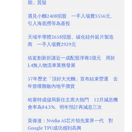
期」質疑
遇見小麵2408招股 一手入場費3556元、
引入海底撈等為基投
天域半導體2658招股、碳化硅外延片製造
商 一手入場費2929元
佑駕創新折讓近一成配股淨籌2億元 用於
L4無人物流車業務發展
57年歷史「頂好大光麵」宣布結束營運 去
年曾嘆難敵內地平價貨
哈塞特成儲局新任主席大熱門 12月減息機
會率為84.3%、明年預計再減息三次
英偉達：Nvidia AI芯片領先業界一代 對
Google TPU成功感到高興