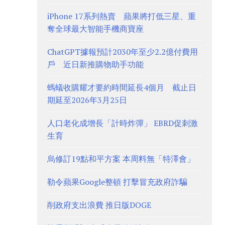
iPhone 17系列熱賣 蘋果將打低三星、重
奪全球最大智能手機商寶座
ChatGPT據報預計2030年至少2.2億付費用
戶 近日新推購物助手功能
螞蟻收購耀才要約時間延長4個月 截止日
期延至2026年3月25日
人口老化成增長「計時炸彈」 EBRD促刺激
生育
烏修訂19點和平方案 本周料無「特澤會」
勒令蘋果Google整頓 打擊冒充政府詐騙
削政府支出浪費 推日版DOGE