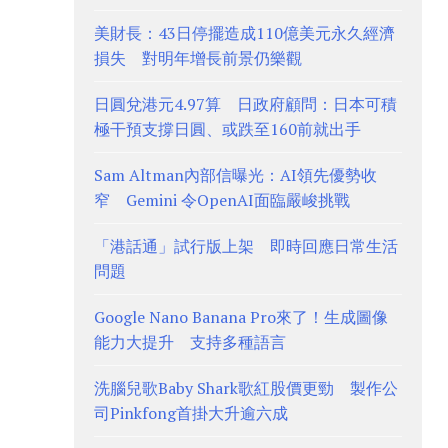
美財長：43日停擺造成110億美元永久經濟
損失 對明年增長前景仍樂觀
日圓兌港元4.97算 日政府顧問：日本可積
極干預支撐日圓、或跌至160前就出手
Sam Altman內部信曝光：AI領先優勢收
窄 Gemini 令OpenAI面臨嚴峻挑戰
「港話通」試行版上架 即時回應日常生活
問題
Google Nano Banana Pro來了！生成圖像
能力大提升 支持多種語言
洗腦兒歌Baby Shark歌紅股價更勁 製作公
司Pinkfong首掛大升逾六成