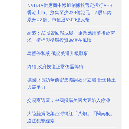
NVIDIA供應商中際旭創據報選定投行A+H
香港上市、擬集至少234億港元 A股年內
累升2.8倍、市值逼5300億人幣
高盛：AI投資回報成疑 企業應用落後於需
求 槓桿與循環投資為潛在風險
烏暫停和談 俄促美避升級戰事
終結 政府恢復正常仍需等待
德國財長訪華前密集協調歐盟立場 聚焦稀土
與競爭力
交易商透露：中國採購美國大豆陷入停滯
大陸懸賞徵集台灣網紅「八炯」「閩南狼」
違法犯罪線索