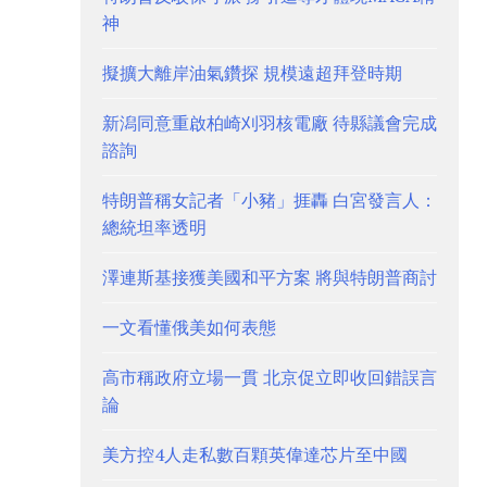
神
擬擴大離岸油氣鑽探 規模遠超拜登時期
新潟同意重啟柏崎刈羽核電廠 待縣議會完成
諮詢
特朗普稱女記者「小豬」捱轟 白宮發言人：
總統坦率透明
澤連斯基接獲美國和平方案 將與特朗普商討
一文看懂俄美如何表態
高市稱政府立場一貫 北京促立即收回錯誤言
論
美方控4人走私數百顆英偉達芯片至中國