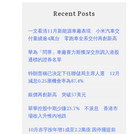
Recent Posts
一文看清11月新能源車廠表現 小米汽車交
付量續逾4萬台 零跑車全系交付再創新高
華為「問界」車廠賽力斯獲深交所調入港股
通標的證券名單
特朗普稱已決定下任聯儲局主席人選 12月
減息0.25厘機會率為87.4%
銀價再創新高 突破57美元
翠華控股中期少賺23.7% 不派息 香港市
場收入升惟內地跌
10月赤字按年增1成至2.2萬億 因停擺提前