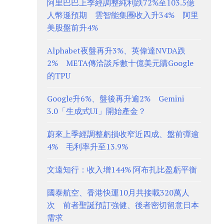
阿里巴巴上季經調整純利跌72%至103.5億
人幣遜預期 雲智能集團收入升34% 阿里
美股盤前升4%
Alphabet夜盤再升3%、英偉達NVDA跌
2% META傳洽談斥數十億美元購Google
的TPU
Google升6%、盤後再升逾2% Gemini
3.0「生成式UI」開始產金？
蔚來上季經調整虧損收窄近四成、盤前彈逾
4% 毛利率升至13.9%
文遠知行：收入增144% 阿布扎比盈虧平衡
國泰航空、香港快運10月共接載320萬人
次 前者聖誕預訂強健、後者密切留意日本
需求