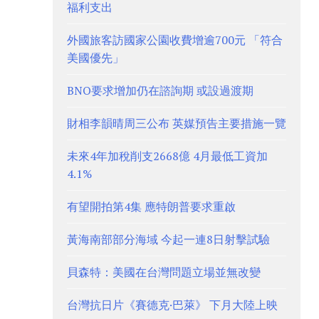
福利支出
外國旅客訪國家公園收費增逾700元 「符合
美國優先」
BNO要求增加仍在諮詢期 或設過渡期
財相李韻晴周三公布 英媒預告主要措施一覽
未來4年加稅削支2668億 4月最低工資加
4.1%
有望開拍第4集 應特朗普要求重啟
黃海南部部分海域 今起一連8日射擊試驗
貝森特：美國在台灣問題立場並無改變
台灣抗日片《賽德克·巴萊》 下月大陸上映