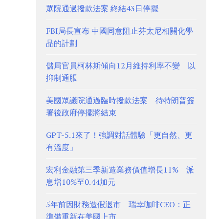
眾院通過撥款法案 終結43日停擺
FBI局長宣布 中國同意阻止芬太尼相關化學
品的計劃
儲局官員柯林斯傾向12月維持利率不變 以
抑制通脹
美國眾議院通過臨時撥款法案 待特朗普簽
署後政府停擺將結束
GPT-5.1來了！強調對話體驗「更自然、更
有溫度」
宏利金融第三季新造業務價值增長11% 派
息增10%至0.44加元
5年前因財務造假退市 瑞幸咖啡CEO：正
準備重新在美國上市