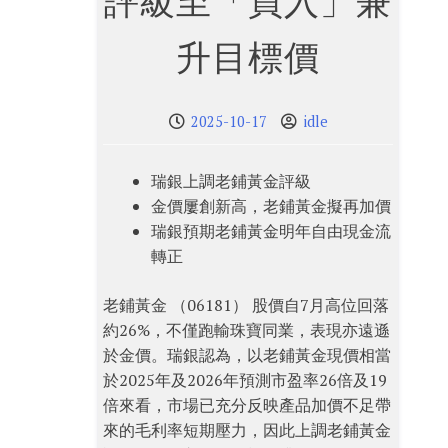
評級至「買入」兼
升目標價
2025-10-17
idle
瑞銀上調老鋪黃金評級
金價屢創新高，老鋪黃金擬再加價
瑞銀預期老鋪黃金明年自由現金流
轉正
老鋪黃金 （06181） 股價自7月高位回落
約26%，不僅跑輸珠寶同業，表現亦遠遜
於金價。瑞銀認為，以老鋪黃金現價相當
於2025年及2026年預測市盈率26倍及19
倍來看，市場已充分反映產品加價不足帶
來的毛利率短期壓力，因此上調老鋪黃金