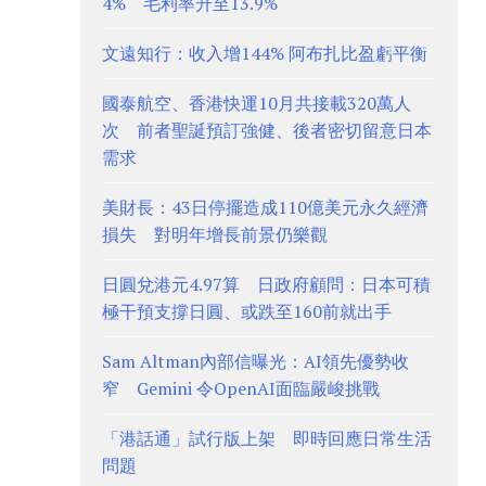
4% 毛利率升至13.9%
文遠知行：收入增144% 阿布扎比盈虧平衡
國泰航空、香港快運10月共接載320萬人
次 前者聖誕預訂強健、後者密切留意日本
需求
美財長：43日停擺造成110億美元永久經濟
損失 對明年增長前景仍樂觀
日圓兌港元4.97算 日政府顧問：日本可積
極干預支撐日圓、或跌至160前就出手
Sam Altman內部信曝光：AI領先優勢收
窄 Gemini 令OpenAI面臨嚴峻挑戰
「港話通」試行版上架 即時回應日常生活
問題