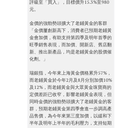
評級至「買入」，目標價升15.3%至980
元。
金價的強勁勢頭擴大了老鋪黃金的客群
「金價屢創新高下，消費者已預期老鋪黃
金會加價，有助支持第四季及明年首季的
旺季銷售表現，而加價、開新店、舊店翻
新、推出新產品，均是老鋪黃金的股價催
化劑。」
瑞銀指，今年來上海黃金價格累升57%，
而老鋪黃金於今年2月及8月分別加價10%
及12%，而老鋪黃金與大眾黃金珠寶商的
定價差距已收窄，影響老鋪黃金表現，但
同時金價的強勁勢頭擴大了老鋪黃金的客
群，預期老鋪黃金第四季會進一步調高產
品售價，為今年來第三度加價，以緩和下
半年及明年上半年的毛利壓力，支持短期