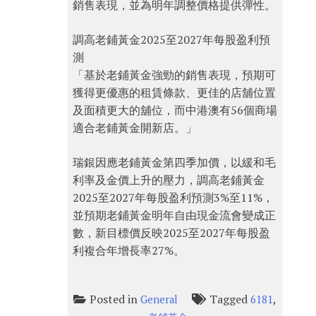
銷售表現，並為明年調整價格提供彈性。
調高老鋪黃金2025至2027年每股盈利預
測
「基於老鋪黃金強勁的銷售表現，預期可
獲得更優惠的租賃條款、更佳的店舖位置
及面積更大的舖位，而中港澳有56個商場
適合老鋪黃金開新店。」
瑞銀因應老鋪黃金第四季加價，以緩和毛
利率及金價上升的壓力，調高老鋪黃金
2025至2027年每股盈利預測3%至11%，
並預期老鋪黃金明年自由現金流會變成正
數，新目標價反映2025至2027年每股盈
利複合年增長率27%。
Posted in
Tagged
,
General
6181