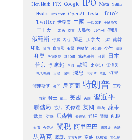
IPO
Google
FTX
Meta
Elon Musk
Netflix
TikTok
Tesla
OpenAI
Nvidia
Omicron
Twitter
中國
世界盃
中國GDP
中國旅客
二十大
伊朗
人民幣
以色列
亞馬遜
京東
俄羅斯
加息
加拿大
南韓
內地
停擺
北京
印度
小米
台灣
台積電
哈里
商務部
外交部
德國
日本
拜登
施政報告
日圓
新10條
放寬防疫
歐盟
普京
李家超
比亞迪
江澤民
李強
減息
滙豐
泡泡瑪特
泰國
深圳
港股
港交所
特朗普
烏克蘭
澤連斯基
澳門
王毅
習近平
美國
稀土
白宮
罷工
美團
聯儲局
蘋果
英國
英偉達
芯片
華為
貝森特
裁員
配股
通脹
訪華
通關
辛偉誠
關稅
阿里巴巴
金價
金管局
香港
陳茂波
馬斯克
騰訊
高盛
高市早苗
鮑威爾
黃仁勳