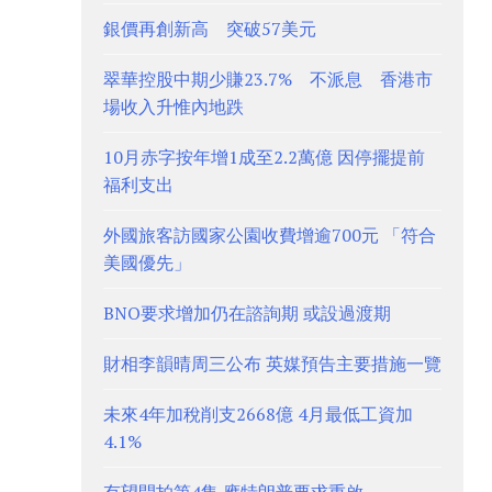
銀價再創新高 突破57美元
翠華控股中期少賺23.7% 不派息 香港市
場收入升惟內地跌
10月赤字按年增1成至2.2萬億 因停擺提前
福利支出
外國旅客訪國家公園收費增逾700元 「符合
美國優先」
BNO要求增加仍在諮詢期 或設過渡期
財相李韻晴周三公布 英媒預告主要措施一覽
未來4年加稅削支2668億 4月最低工資加
4.1%