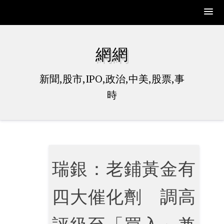
Skip
to
網網
content
新聞,股市,IPO,政治,中美,股票,事
時
瑞銀：老鋪黃金有
四大催化劑 調高