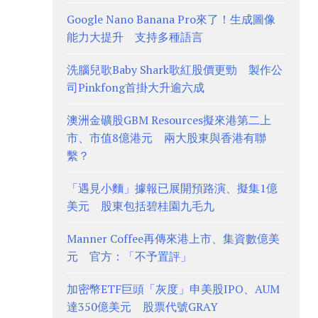
Google Nano Banana Pro來了！生成圖像
能力大提升 支持多種語言
洗腦兒歌Baby Shark歌紅股價更勁 製作公
司Pinkfong首掛大升逾六成
澳洲金礦股GBM Resources擬來港第二上
市、市值8億港元 兩大股東與香港有聯
繫？
「遇見小麵」據報已展開預路演、擬集1億
美元 股東包括碧桂園九毛九
Manner Coffee再傳來港上市、集資數億美
元 官方：「不予置評」
加密幣ETF巨頭「灰度」申美股IPO、AUM
達350億美元 股票代號GRAY