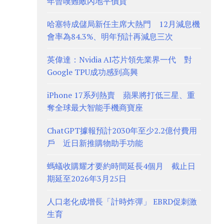
年曾嘆難敵內地平價貨
哈塞特成儲局新任主席大熱門 12月減息機
會率為84.3%、明年預計再減息三次
英偉達：Nvidia AI芯片領先業界一代 對
Google TPU成功感到高興
iPhone 17系列熱賣 蘋果將打低三星、重
奪全球最大智能手機商寶座
ChatGPT據報預計2030年至少2.2億付費用
戶 近日新推購物助手功能
螞蟻收購耀才要約時間延長4個月 截止日
期延至2026年3月25日
人口老化成增長「計時炸彈」 EBRD促刺激
生育