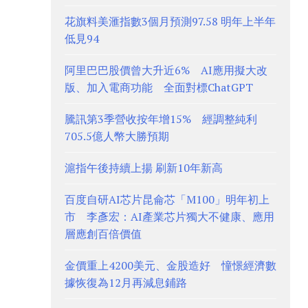
花旗料美滙指數3個月預測97.58 明年上半年
低見94
阿里巴巴股價曾大升近6% AI應用擬大改
版、加入電商功能 全面對標ChatGPT
騰訊第3季營收按年增15% 經調整純利
705.5億人幣大勝預期
滬指午後持續上揚 刷新10年新高
百度自研AI芯片昆侖芯「M100」明年初上
市 李彥宏：AI產業芯片獨大不健康、應用
層應創百倍價值
金價重上4200美元、金股造好 憧憬經濟數
據恢復為12月再減息鋪路