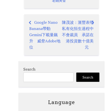
老鋪黃金
Google Nano
陳茂波：滙豐表明
Post
Banana帶動
私有化恒生過程中
navigation
Gemini下載量飆
不會裁員 承諾在
升 威脅Adobe地
港投資數十億美
位
元
Search
Search
Language