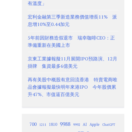
有溫度」
宏利金融第三季新造業務價值增長11% 派
息增10%至0.44加元
5年前因財務造假退市 瑞幸咖啡CEO：正
準備重新在美國上市
京東工業據報擬11月展開IPO預路演、12月
掛牌 集資最多6億美元
再有美股中概股有意回流香港 特賣電商唯
品會據報擬最快明年來港IPO 今年股價累
升47%、市值逼百億美元
9988
700
1810
AI
Apple
1211
9992
ChatGPT