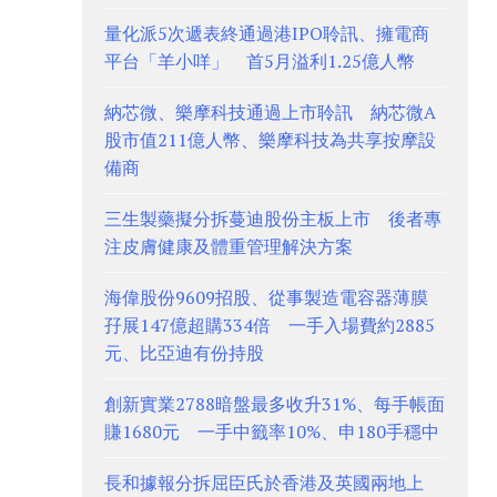
量化派5次遞表終通過港IPO聆訊、擁電商
平台「羊小咩」 首5月溢利1.25億人幣
納芯微、樂摩科技通過上市聆訊 納芯微A
股市值211億人幣、樂摩科技為共享按摩設
備商
三生製藥擬分拆蔓迪股份主板上市 後者專
注皮膚健康及體重管理解決方案
海偉股份9609招股、從事製造電容器薄膜
孖展147億超購334倍 一手入場費約2885
元、比亞迪有份持股
創新實業2788暗盤最多收升31%、每手帳面
賺1680元 一手中籤率10%、申180手穩中
長和據報分拆屈臣氏於香港及英國兩地上