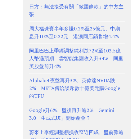
日方：無法接受有關「敵國條款」的中方主
張
周大福珠寶半年多賺0.2%至25億元、中期
息升10%至0.22元 港澳同店銷售增4.4%
阿里巴巴上季經調整純利跌72%至103.5億
人幣遜預期 雲智能集團收入升34% 阿里
美股盤前升4%
Alphabet夜盤再升3%、英偉達NVDA跌
2% META傳洽談斥數十億美元購Google
的TPU
Google升6%、盤後再升逾2% Gemini
3.0「生成式UI」開始產金？
蔚來上季經調整虧損收窄近四成、盤前彈逾