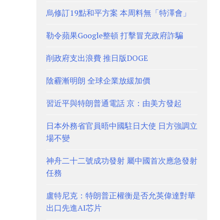
烏修訂19點和平方案 本周料無「特澤會」
勒令蘋果Google整頓 打擊冒充政府詐騙
削政府支出浪費 推日版DOGE
陰霾漸明朗 全球企業放緩加價
習近平與特朗普通電話 京：由美方發起
日本外務省官員晤中國駐日大使 日方強調立
場不變
神舟二十二號成功發射 屬中國首次應急發射
任務
盧特尼克：特朗普正權衡是否允英偉達對華
出口先進AI芯片