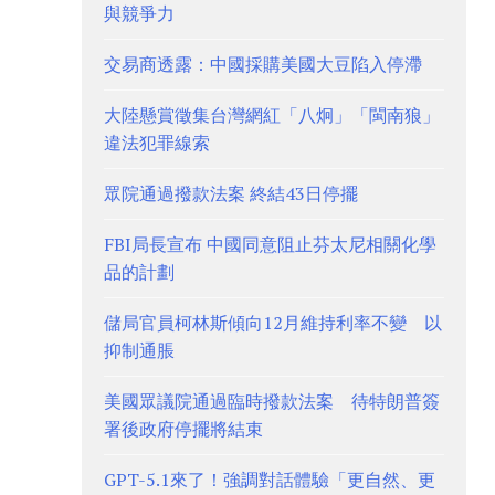
與競爭力
交易商透露：中國採購美國大豆陷入停滯
大陸懸賞徵集台灣網紅「八炯」「閩南狼」
違法犯罪線索
眾院通過撥款法案 終結43日停擺
FBI局長宣布 中國同意阻止芬太尼相關化學
品的計劃
儲局官員柯林斯傾向12月維持利率不變 以
抑制通脹
美國眾議院通過臨時撥款法案 待特朗普簽
署後政府停擺將結束
GPT-5.1來了！強調對話體驗「更自然、更