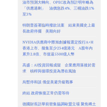
油市預測大轉向、OPEC改為預計明年略為
「供應過剩」 油價急跌4%、三桶油跌1%
至3%
特朗普簽署臨時撥款法案 結束美國史上最
長政府停擺 美期向好
NVIDIA供應商中際旭創據報選定投行A+H
香港上市、擬集至少234億港元 A股年內
累升2.8倍、市值逼5300億人幣
高盛：AI投資回報成疑 企業應用落後於需
求 槓桿與循環投資為潛在風險
烏暫停和談 俄促美避升級戰事
終結 政府恢復正常仍需等待
德國財長訪華前密集協調歐盟立場 聚焦稀土