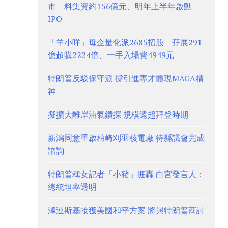
市 料集資約156億元、明年上半年啟動
IPO
「羊小咩」母企量化派2685招股 孖展291
億超購2224倍、一手入場費4949元
特朗普反駁保守派 撐引進專才體現MAGA精
神
擬擴大離岸油氣鑽探 規模遠超拜登時期
新潟同意重啟柏崎刈羽核電廠 待縣議會完成
諮詢
特朗普稱女記者「小豬」捱轟 白宮發言人：
總統坦率透明
澤連斯基接獲美國和平方案 將與特朗普商討