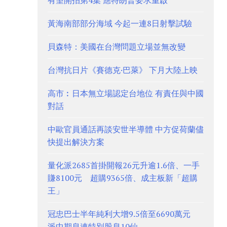
有望開拍第4集 應特朗普要求重啟
黃海南部部分海域 今起一連8日射擊試驗
貝森特：美國在台灣問題立場並無改變
台灣抗日片《賽德克·巴萊》 下月大陸上映
高市︰日本無立場認定台地位 有責任與中國
對話
中歐官員通話再談安世半導體 中方促荷蘭儘
快提出解決方案
量化派2685首掛開報26元升逾1.6倍、一手
賺8100元 超購9365倍、成主板新「超購
王」
冠忠巴士半年純利大增9.5倍至6690萬元
派中期息連特別股息10仙