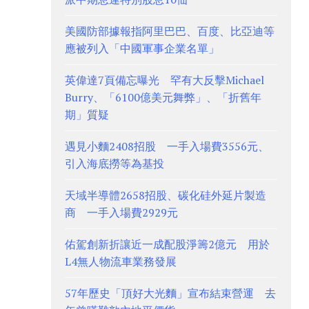
美國防部據報指阿里巴巴、百度、比亞迪等
應被列入「中國軍事企業名單」
英偉達7頁備忘曝光 罕有大反擊Michael
Burry、「6100億美元舞弊」、「折舊年
期」質疑
遇見小麵2408招股 一手入場費3556元、
引入海底撈等為基投
天域半導體2658招股、碳化硅外延片製造
商 一手入場費2929元
佑駕創新折讓近一成配股淨籌2億元 用於
L4無人物流車業務發展
57年歷史「頂好大光麵」宣布結束營運 去