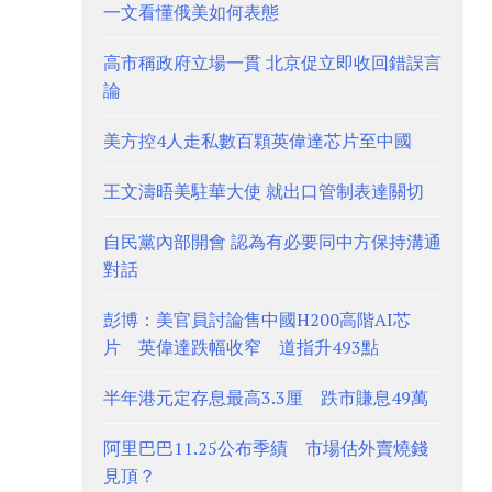
一文看懂俄美如何表態
高市稱政府立場一貫 北京促立即收回錯誤言
論
美方控4人走私數百顆英偉達芯片至中國
王文濤晤美駐華大使 就出口管制表達關切
自民黨內部開會 認為有必要同中方保持溝通
對話
彭博：美官員討論售中國H200高階AI芯
片 英偉達跌幅收窄 道指升493點
半年港元定存息最高3.3厘 跌市賺息49萬
阿里巴巴11.25公布季績 市場估外賣燒錢
見頂？