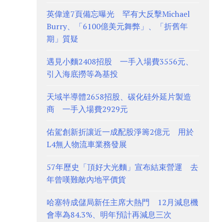
英偉達7頁備忘曝光 罕有大反擊Michael
Burry、「6100億美元舞弊」、「折舊年
期」質疑
遇見小麵2408招股 一手入場費3556元、
引入海底撈等為基投
天域半導體2658招股、碳化硅外延片製造
商 一手入場費2929元
佑駕創新折讓近一成配股淨籌2億元 用於
L4無人物流車業務發展
57年歷史「頂好大光麵」宣布結束營運 去
年曾嘆難敵內地平價貨
哈塞特成儲局新任主席大熱門 12月減息機
會率為84.3%、明年預計再減息三次