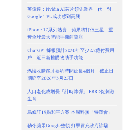
英偉達：Nvidia AI芯片領先業界一代 對
Google TPU成功感到高興
iPhone 17系列熱賣 蘋果將打低三星、重
奪全球最大智能手機商寶座
ChatGPT據報預計2030年至少2.2億付費用
戶 近日新推購物助手功能
螞蟻收購耀才要約時間延長4個月 截止日
期延至2026年3月25日
人口老化成增長「計時炸彈」 EBRD促刺激
生育
烏修訂19點和平方案 本周料無「特澤會」
勒令蘋果Google整頓 打擊冒充政府詐騙