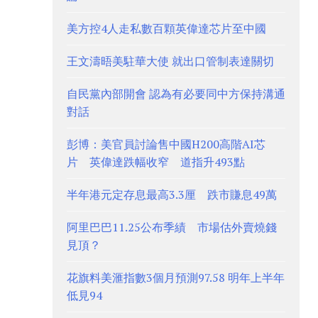
美方控4人走私數百顆英偉達芯片至中國
王文濤晤美駐華大使 就出口管制表達關切
自民黨內部開會 認為有必要同中方保持溝通
對話
彭博：美官員討論售中國H200高階AI芯
片 英偉達跌幅收窄 道指升493點
半年港元定存息最高3.3厘 跌市賺息49萬
阿里巴巴11.25公布季績 市場估外賣燒錢
見頂？
花旗料美滙指數3個月預測97.58 明年上半年
低見94