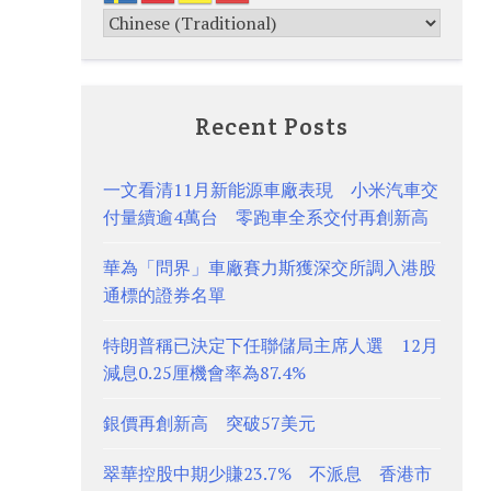
Recent Posts
一文看清11月新能源車廠表現 小米汽車交
付量續逾4萬台 零跑車全系交付再創新高
華為「問界」車廠賽力斯獲深交所調入港股
通標的證券名單
特朗普稱已決定下任聯儲局主席人選 12月
減息0.25厘機會率為87.4%
銀價再創新高 突破57美元
翠華控股中期少賺23.7% 不派息 香港市