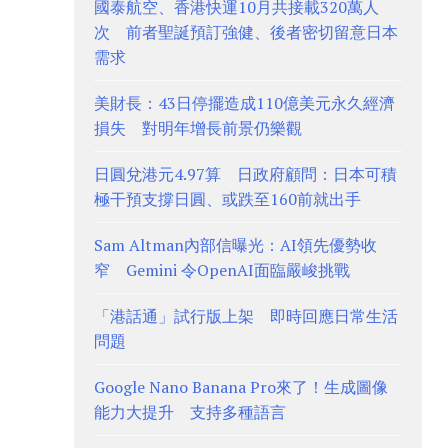
國泰航空、香港快運10月共接載320萬人
次 前者聖誕預訂強健、後者密切留意日本
需求
美財長：43日停擺造成110億美元永久經濟
損失 對明年增長前景仍樂觀
日圓兌港元4.97算 日政府顧問：日本可積
極干預支撐日圓、或跌至160前就出手
Sam Altman內部信曝光：AI領先優勢收
窄 Gemini 令OpenAI面臨嚴峻挑戰
「港話通」試行版上架 即時回應日常生活
問題
Google Nano Banana Pro來了！生成圖像
能力大提升 支持多種語言