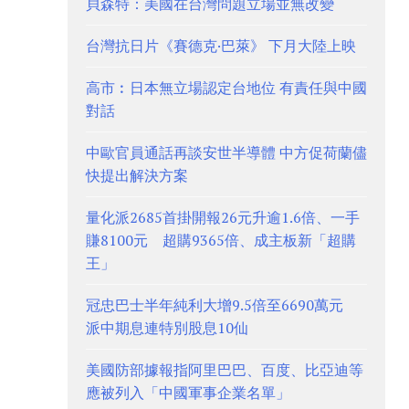
貝森特：美國在台灣問題立場並無改變
台灣抗日片《賽德克·巴萊》 下月大陸上映
高市︰日本無立場認定台地位 有責任與中國
對話
中歐官員通話再談安世半導體 中方促荷蘭儘
快提出解決方案
量化派2685首掛開報26元升逾1.6倍、一手
賺8100元 超購9365倍、成主板新「超購
王」
冠忠巴士半年純利大增9.5倍至6690萬元
派中期息連特別股息10仙
美國防部據報指阿里巴巴、百度、比亞迪等
應被列入「中國軍事企業名單」