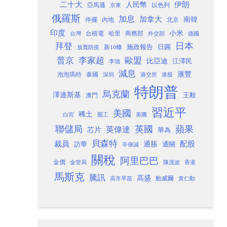
二十大
伊朗
人民幣
以色列
亞馬遜
京東
俄羅斯
加息
加拿大
南韓
內地
停擺
北京
印度
小米
台灣
台積電
哈里
商務部
外交部
德國
日本
拜登
施政報告
日圓
新10條
放寬防疫
歐盟
普京
李家超
比亞迪
江澤民
李強
減息
滙豐
泡泡瑪特
泰國
深圳
港股
港交所
特朗普
烏克蘭
澤連斯基
澳門
王毅
習近平
美國
稀土
白宮
罷工
美團
聯儲局
蘋果
英國
英偉達
芯片
華為
貝森特
裁員
配股
通脹
訪華
通關
辛偉誠
關稅
阿里巴巴
金價
金管局
香港
陳茂波
馬斯克
騰訊
高盛
高市早苗
鮑威爾
黃仁勳