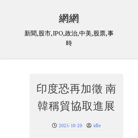
Skip
to
網網
content
新聞,股市,IPO,政治,中美,股票,事
時
印度恐再加徵 南
韓稱貿協取進展
2025-10-20
idle