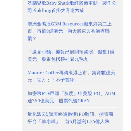
洗腦兒歌Baby Shark歌紅股價更勁 製作公
司Pinkfong首掛大升逾六成
澳洲金礦股GBM Resources擬來港第二上
市、市值8億港元 兩大股東與香港有聯
繫？
「遇見小麵」據報已展開預路演、擬集1億
美元 股東包括碧桂園九毛九
Manner Coffee再傳來港上市、集資數億美
元 官方：「不予置評」
加密幣ETF巨頭「灰度」申美股IPO、AUM
達350億美元 股票代號GRAY
量化派5次遞表終通過港IPO聆訊、擁電商
平台「羊小咩」 首5月溢利1.25億人幣