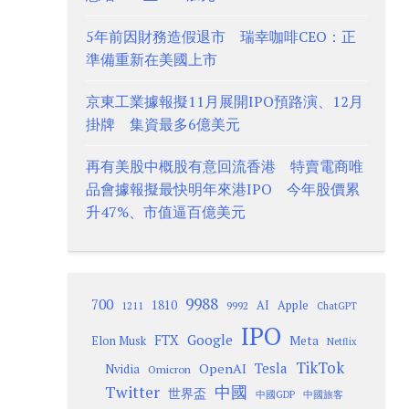
5年前因財務造假退市 瑞幸咖啡CEO：正
準備重新在美國上市
京東工業據報擬11月展開IPO預路演、12月
掛牌 集資最多6億美元
再有美股中概股有意回流香港 特賣電商唯
品會據報擬最快明年來港IPO 今年股價累
升47%、市值逼百億美元
9988
700
1810
AI
Apple
1211
9992
ChatGPT
IPO
Google
FTX
Meta
Elon Musk
Netflix
TikTok
Tesla
OpenAI
Nvidia
Omicron
Twitter
中國
世界盃
中國GDP
中國旅客