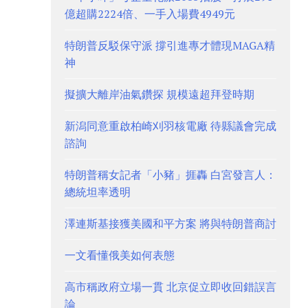
億超購2224倍、一手入場費4949元
特朗普反駁保守派 撐引進專才體現MAGA精
神
擬擴大離岸油氣鑽探 規模遠超拜登時期
新潟同意重啟柏崎刈羽核電廠 待縣議會完成
諮詢
特朗普稱女記者「小豬」捱轟 白宮發言人：
總統坦率透明
澤連斯基接獲美國和平方案 將與特朗普商討
一文看懂俄美如何表態
高市稱政府立場一貫 北京促立即收回錯誤言
論