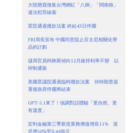
大陸懸賞徵集台灣網紅「八炯」「閩南狼」
違法犯罪線索
眾院通過撥款法案 終結43日停擺
FBI局長宣布 中國同意阻止芬太尼相關化學
品的計劃
儲局官員柯林斯傾向12月維持利率不變 以
抑制通脹
美國眾議院通過臨時撥款法案 待特朗普簽
署後政府停擺將結束
GPT-5.1來了！強調對話體驗「更自然、更
有溫度」
宏利金融第三季新造業務價值增長11% 派
息增10%至0.44加元