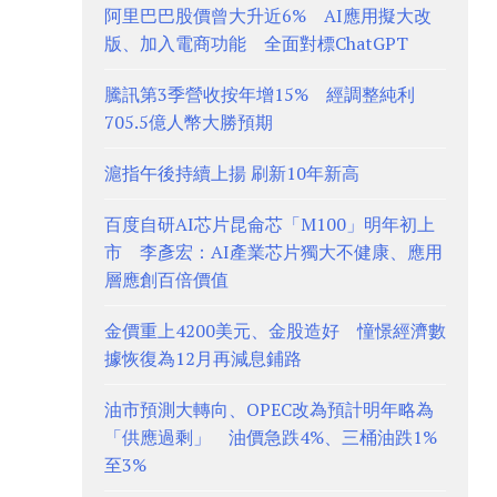
阿里巴巴股價曾大升近6% AI應用擬大改
版、加入電商功能 全面對標ChatGPT
騰訊第3季營收按年增15% 經調整純利
705.5億人幣大勝預期
滬指午後持續上揚 刷新10年新高
百度自研AI芯片昆侖芯「M100」明年初上
市 李彥宏：AI產業芯片獨大不健康、應用
層應創百倍價值
金價重上4200美元、金股造好 憧憬經濟數
據恢復為12月再減息鋪路
油市預測大轉向、OPEC改為預計明年略為
「供應過剩」 油價急跌4%、三桶油跌1%
至3%