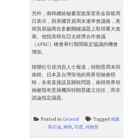
另外，南韓總統秘書室政策室長金容範周
日表示，與美國官員周末連串會議後，美
韓貿易協商在多數關鍵議題上取得重大進
展。他指美韓在亞太經濟合作會議
（APEC）峰會舉行期間敲定協議的機會
增加。
韓聯社引述消息人士報道，特朗普周末與
南韓、日本及台灣等地的商界領袖會晤
時，未有直接談及關稅問題，南韓商界領
袖被指有意藉機與特朗普建立信任，而非
談論指定議題。
Posted in
Tagged
General
俄羅
,
,
,
斯石油
南韓
印度
特朗普