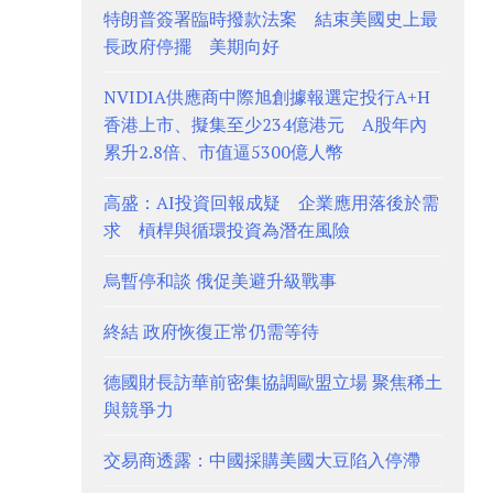
特朗普簽署臨時撥款法案 結束美國史上最
長政府停擺 美期向好
NVIDIA供應商中際旭創據報選定投行A+H
香港上市、擬集至少234億港元 A股年內
累升2.8倍、市值逼5300億人幣
高盛：AI投資回報成疑 企業應用落後於需
求 槓桿與循環投資為潛在風險
烏暫停和談 俄促美避升級戰事
終結 政府恢復正常仍需等待
德國財長訪華前密集協調歐盟立場 聚焦稀土
與競爭力
交易商透露：中國採購美國大豆陷入停滯