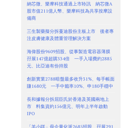
納芯微、樂摩科技通過上市聆訊 納芯微A
股市值211億人幣、樂摩科技為共享按摩設
備商
三生製藥擬分拆蔓迪股份主板上市 後者專
注皮膚健康及體重管理解決方案
海偉股份9609招股、從事製造電容器薄膜
孖展147億超購334倍 一手入場費約2885
元、比亞迪有份持股
創新實業2788暗盤最多收升31%、每手帳面
賺1680元 一手中籤率10%、申180手穩中
長和據報分拆屈臣氏於香港及英國兩地上
市 料集資約156億元、明年上半年啟動
IPO
「羊小咩」母企量化派2685招股 孖展291