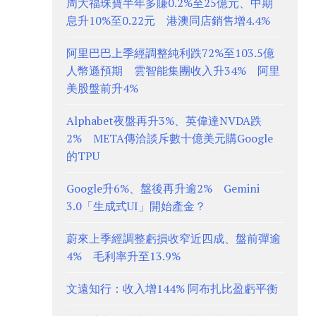
周大福珠寶半年多賺0.2%至25億元、中期
息升10%至0.22元 港澳同店銷售增4.4%
阿里巴巴上季經調整純利跌72%至103.5億
人幣遜預期 雲智能集團收入升34% 阿里
美股盤前升4%
Alphabet夜盤再升3%、英偉達NVDA跌
2% META傳洽談斥數十億美元購Google
的TPU
Google升6%、盤後再升逾2% Gemini
3.0「生成式UI」開始產金？
蔚來上季經調整虧損收窄近四成、盤前彈逾
4% 毛利率升至13.9%
文遠知行：收入增144% 阿布扎比盈虧平衡