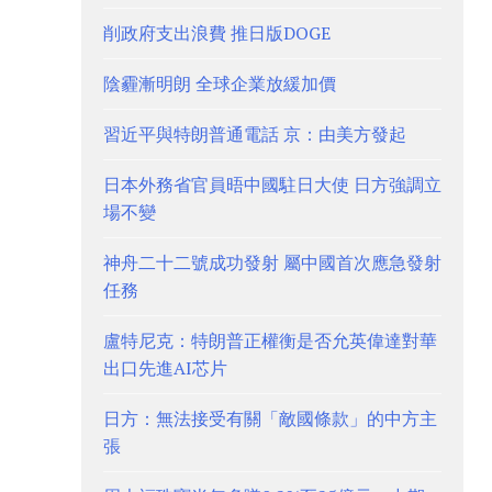
削政府支出浪費 推日版DOGE
陰霾漸明朗 全球企業放緩加價
習近平與特朗普通電話 京：由美方發起
日本外務省官員晤中國駐日大使 日方強調立
場不變
神舟二十二號成功發射 屬中國首次應急發射
任務
盧特尼克：特朗普正權衡是否允英偉達對華
出口先進AI芯片
日方：無法接受有關「敵國條款」的中方主
張