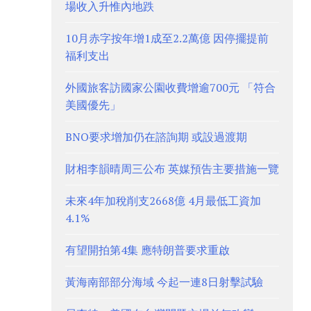
場收入升惟內地跌
10月赤字按年增1成至2.2萬億 因停擺提前
福利支出
外國旅客訪國家公園收費增逾700元 「符合
美國優先」
BNO要求增加仍在諮詢期 或設過渡期
財相李韻晴周三公布 英媒預告主要措施一覽
未來4年加稅削支2668億 4月最低工資加
4.1%
有望開拍第4集 應特朗普要求重啟
黃海南部部分海域 今起一連8日射擊試驗