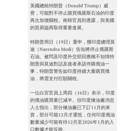
美國總統特朗普（Donald Trump）威
脅，可能對不停止購買俄羅斯石油的印度
再次加徵關稅。南韓官員則透露，與美國
的貿易協商取得重要進展。
特朗普周日（19日）重申，獲印度總理莫
迪（Narendra Modi）告知將停止俄羅斯
石油。被問及印度外交部回應稱不知情特
朗普與莫迪對話及後者承諾停購俄油一
事，特朗普警告如印度持續大量購買俄
油，將需支付巨額關稅。
一位白宮官員上周四（16日）表示，印度
的俄油購買量已減半。但印度煉油廠消息
人士指出，部分煉油廠已下訂11月的來
貨，部分可能12月才運抵，任何印度俄油
數量減少可能有待12月至2026年1月的入
口數據才能反映。