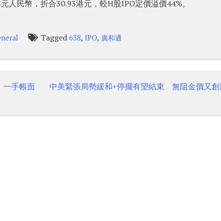
38元人民幣，折合30.93港元，較H股IPO定價溢價44%。
Tagged
,
,
neral
638
IPO
廣和通
倍、一手帳面
中美緊張局勢緩和+停擺有望結束 無阻金價又創