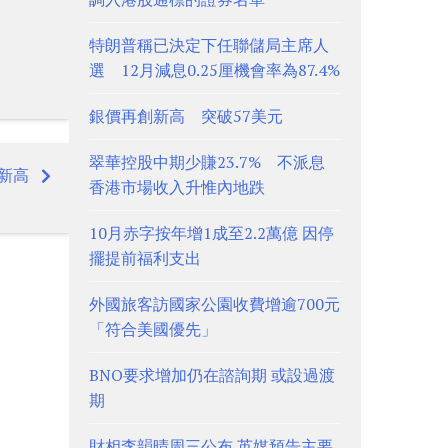
特朗普稱已決定下任聯儲局主席人
選 12月減息0.25厘機會率為87.4%
銀價再創新高 突破57美元
翠華控股中期少賺23.7% 不派息
新高
香港市場收入升惟內地跌
10月赤字按年增1成至2.2萬億 因停
擺提前福利支出
外國旅客訪國家公園收費增逾700元
「符合美國優先」
BNO要求增加仍在諮詢期 或設過渡
期
財相李韻晴周三公布 英媒預告主要