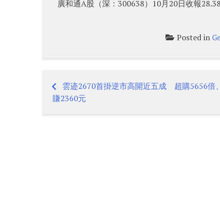
廣和通A股（深：300638）10月20日收報28.
Posted in
Ge
雲迹2670首掛逆市高開近五成 超購5656
Post
賺2360元
navigation