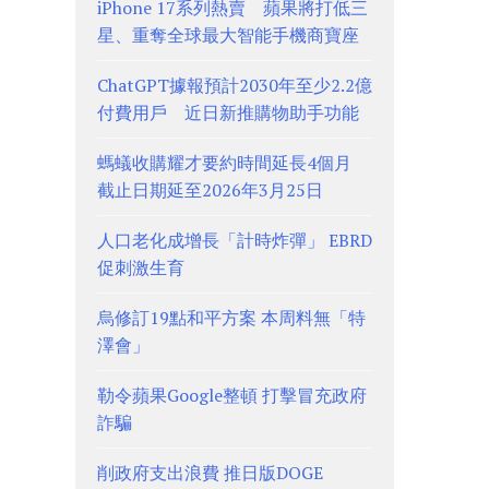
iPhone 17系列熱賣 蘋果將打低三
星、重奪全球最大智能手機商寶座
ChatGPT據報預計2030年至少2.2億
付費用戶 近日新推購物助手功能
螞蟻收購耀才要約時間延長4個月
截止日期延至2026年3月25日
人口老化成增長「計時炸彈」 EBRD
促刺激生育
烏修訂19點和平方案 本周料無「特
澤會」
勒令蘋果Google整頓 打擊冒充政府
詐騙
削政府支出浪費 推日版DOGE