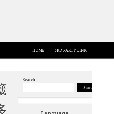
HOME
3RD PARTY LINK
Search
籤
Search
多
Language