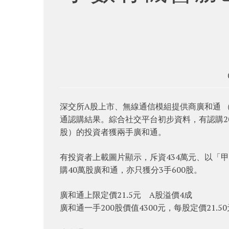
深交所A股上市、無線通信模組提供商廣和通 （0
通認購結果。綜合社交平台初步資料，有認購200手
股）的投資者獲兩手廣和通。
有投資者上載圖片顯示，斥資434萬元、以「甲
購40萬股廣和通，亦只獲分3手600股。
廣和通上限定價21.5元 A股溢價4成
廣和通一手200股價值4300元，每股定價21.5