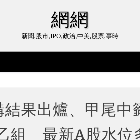
網網
新聞,股市,IPO,政治,中美,股票,事時
認購結果出爐、甲尾中
乙組 最新A股水位