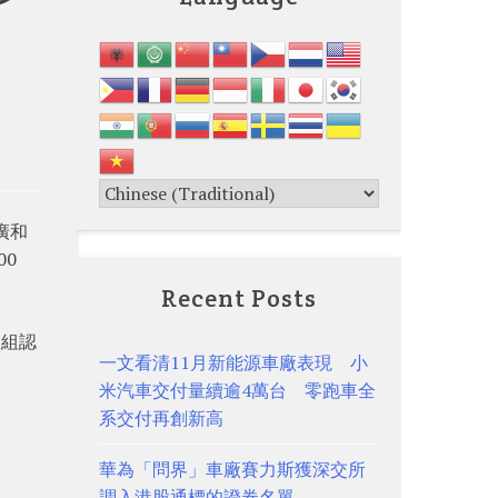
廣和
00
Recent Posts
乙組認
一文看清11月新能源車廠表現 小
米汽車交付量續逾4萬台 零跑車全
系交付再創新高
華為「問界」車廠賽力斯獲深交所
調入港股通標的證券名單