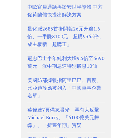
中歐官員通話再談安世半導體 中方
促荷蘭儘快提出解決方案
量化派2685首掛開報26元升逾1.6
倍、一手賺8100元 超購9365倍、
成主板新「超購王」
冠忠巴士半年純利大增9.5倍至6690
萬元 派中期息連特別股息10仙
美國防部據報指阿里巴巴、百度、
比亞迪等應被列入「中國軍事企業
名單」
英偉達7頁備忘曝光 罕有大反擊
Michael Burry、「6100億美元舞
弊」、「折舊年期」質疑