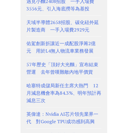
遇見小麵2408招股 一手入場費
3556元、引入海底撈等為基投
天域半導體2658招股、碳化硅外延
片製造商 一手入場費2929元
佑駕創新折讓近一成配股淨籌2億
元 用於L4無人物流車業務發展
57年歷史「頂好大光麵」宣布結束
營運 去年曾嘆難敵內地平價貨
哈塞特成儲局新任主席大熱門 12
月減息機會率為84.3%、明年預計再
減息三次
英偉達：Nvidia AI芯片領先業界一
代 對Google TPU成功感到高興