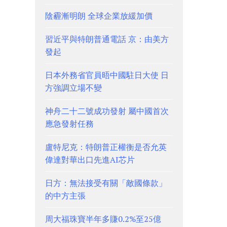
陰霾漸明朗 全球企業放緩加價
習近平與特朗普通電話 京：由美方
發起
日本外務省官員晤中國駐日大使 日
方強調立場不變
神舟二十二號成功發射 屬中國首次
應急發射任務
盧特尼克：特朗普正權衡是否允英
偉達對華出口先進AI芯片
日方：無法接受有關「敵國條款」
的中方主張
周大福珠寶半年多賺0.2%至25億