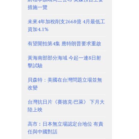
措施一覽
未來4年加稅削支2668億 4月最低工
資加4.1%
有望開拍第4集 應特朗普要求重啟
黃海南部部分海域 今起一連8日射
擊試驗
貝森特：美國在台灣問題立場並無
改變
台灣抗日片《賽德克·巴萊》 下月大
陸上映
高市︰日本無立場認定台地位 有責
任與中國對話