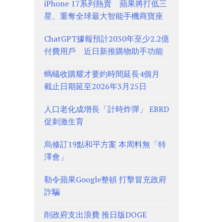
iPhone 17系列熱賣 蘋果將打低三
星、重奪全球最大智能手機商寶座
ChatGPT據報預計2030年至少2.2億
付費用戶 近日新推購物助手功能
螞蟻收購耀才要約時間延長4個月
截止日期延至2026年3月25日
人口老化成增長「計時炸彈」 EBRD
促刺激生育
烏修訂19點和平方案 本周料無「特
澤會」
勒令蘋果Google整頓 打擊冒充政府
詐騙
削政府支出浪費 推日版DOGE