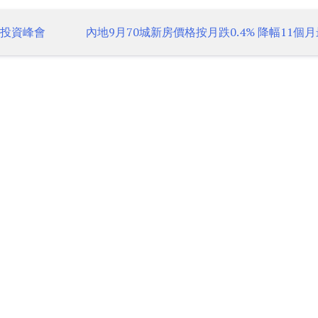
袖投資峰會
內地9月70城新房價格按月跌0.4% 降幅11個