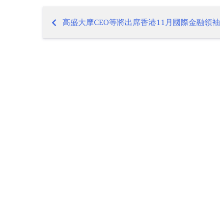
高盛大摩CEO等將出席香港11月國際金融領
Post
navigation