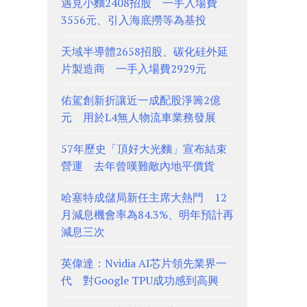
遇見小麵2408招股 一手入場費
3556元、引入海底撈等為基投
天域半導體2658招股、碳化硅外延
片製造商 一手入場費2929元
佑駕創新折讓近一成配股淨籌2億
元 用於L4無人物流車業務發展
57年歷史「頂好大光麵」宣布結束
營運 去年曾嘆難敵內地平價貨
哈塞特成儲局新任主席大熱門 12
月減息機會率為84.3%、明年預計再
減息三次
英偉達：Nvidia AI芯片領先業界一
代 對Google TPU成功感到高興