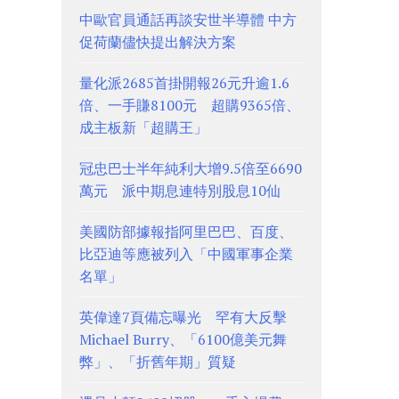
中歐官員通話再談安世半導體 中方
促荷蘭儘快提出解決方案
量化派2685首掛開報26元升逾1.6
倍、一手賺8100元 超購9365倍、
成主板新「超購王」
冠忠巴士半年純利大增9.5倍至6690
萬元 派中期息連特別股息10仙
美國防部據報指阿里巴巴、百度、
比亞迪等應被列入「中國軍事企業
名單」
英偉達7頁備忘曝光 罕有大反擊
Michael Burry、「6100億美元舞
弊」、「折舊年期」質疑