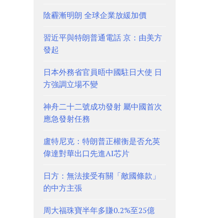
陰霾漸明朗 全球企業放緩加價
習近平與特朗普通電話 京：由美方
發起
日本外務省官員晤中國駐日大使 日
方強調立場不變
神舟二十二號成功發射 屬中國首次
應急發射任務
盧特尼克：特朗普正權衡是否允英
偉達對華出口先進AI芯片
日方：無法接受有關「敵國條款」
的中方主張
周大福珠寶半年多賺0.2%至25億