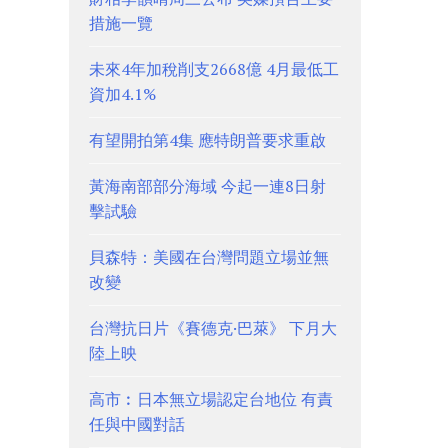
措施一覽
未來4年加稅削支2668億 4月最低工
資加4.1%
有望開拍第4集 應特朗普要求重啟
黃海南部部分海域 今起一連8日射
擊試驗
貝森特：美國在台灣問題立場並無
改變
台灣抗日片《賽德克·巴萊》 下月大
陸上映
高市︰日本無立場認定台地位 有責
任與中國對話