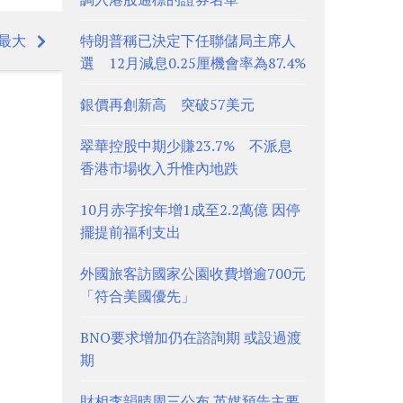
月最大
特朗普稱已決定下任聯儲局主席人
選 12月減息0.25厘機會率為87.4%
銀價再創新高 突破57美元
翠華控股中期少賺23.7% 不派息
香港市場收入升惟內地跌
10月赤字按年增1成至2.2萬億 因停
擺提前福利支出
外國旅客訪國家公園收費增逾700元
「符合美國優先」
BNO要求增加仍在諮詢期 或設過渡
期
財相李韻晴周三公布 英媒預告主要