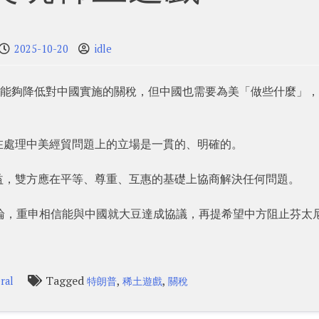
2025-10-20
idle
示，美方能夠降低對中國實施的關稅，但中國也需要為美「做些什麼」
在處理中美經貿問題上的立場是一貫的、明確的。
益，雙方應在平等、尊重、互惠的基礎上協商解決任何問題。
論，重申相信能與中國就大豆達成協議，再提希望中方阻止芬太
Tagged
,
,
ral
特朗普
稀土遊戲
關稅