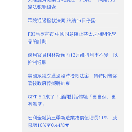
違法犯罪線索
眾院通過撥款法案 終結43日停擺
FBI局長宣布 中國同意阻止芬太尼相關化學
品的計劃
儲局官員柯林斯傾向12月維持利率不變 以
抑制通脹
美國眾議院通過臨時撥款法案 待特朗普簽
署後政府停擺將結束
GPT-5.1來了！強調對話體驗「更自然、更
有溫度」
宏利金融第三季新造業務價值增長11% 派
息增10%至0.44加元