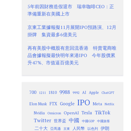
5年前因財務造假退市 瑞幸咖啡CEO：正
準備重新在美國上市
京東工業據報擬11月展開IPO預路演、12月
掛牌 集資最多6億美元
再有美股中概股有意回流香港 特賣電商唯
品會據報擬最快明年來港IPO 今年股價累
升47%、市值逼百億美元
9988
700
1810
AI
Apple
1211
9992
ChatGPT
IPO
Google
FTX
Meta
Elon Musk
Netflix
TikTok
Tesla
OpenAI
Nvidia
Omicron
Twitter
中國
世界盃
中國GDP
中國旅客
二十大
伊朗
人民幣
以色列
亞馬遜
京東