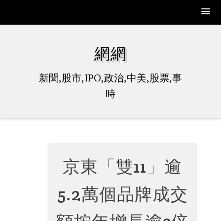
Skip
to
網網
content
新聞,股市,IPO,政治,中美,股票,事
時
京東「雙11」逾
5.2萬個品牌成交