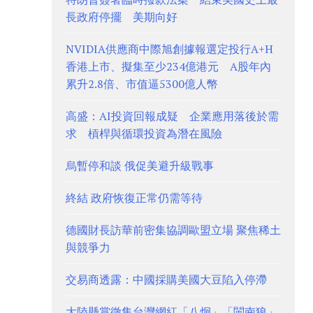
長政府停擺 美期向好
NVIDIA供應商中際旭創據報選定投行A+H
香港上市、擬集至少234億港元 A股年內
累升2.8倍、市值逼5300億人幣
高盛：AI投資回報成疑 企業應用落後於需
求 槓桿與循環投資為潛在風險
烏暫停和談 俄促美避升級戰事
終結 政府恢復正常仍需等待
德國財長訪華前密集協調歐盟立場 聚焦稀土
與競爭力
交易商透露：中國採購美國大豆陷入停滯
大陸懸賞徵集台灣網紅「八炯」「閩南狼」