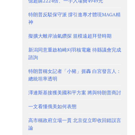
億超購2224倍、一手入場費4949元
特朗普反駁保守派 撐引進專才體現MAGA精
神
擬擴大離岸油氣鑽探 規模遠超拜登時期
新潟同意重啟柏崎刈羽核電廠 待縣議會完成
諮詢
特朗普稱女記者「小豬」捱轟 白宮發言人：
總統坦率透明
澤連斯基接獲美國和平方案 將與特朗普商討
一文看懂俄美如何表態
高市稱政府立場一貫 北京促立即收回錯誤言
論