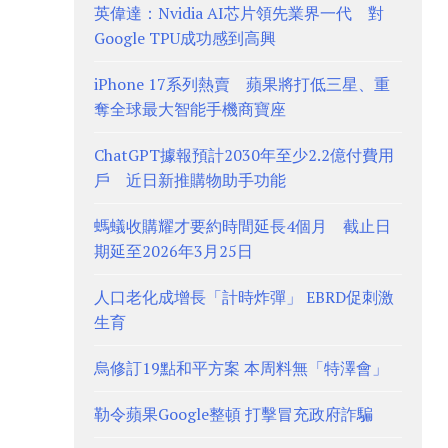
英偉達：Nvidia AI芯片領先業界一代 對
Google TPU成功感到高興
iPhone 17系列熱賣 蘋果將打低三星、重
奪全球最大智能手機商寶座
ChatGPT據報預計2030年至少2.2億付費用
戶 近日新推購物助手功能
螞蟻收購耀才要約時間延長4個月 截止日
期延至2026年3月25日
人口老化成增長「計時炸彈」 EBRD促刺激
生育
烏修訂19點和平方案 本周料無「特澤會」
勒令蘋果Google整頓 打擊冒充政府詐騙