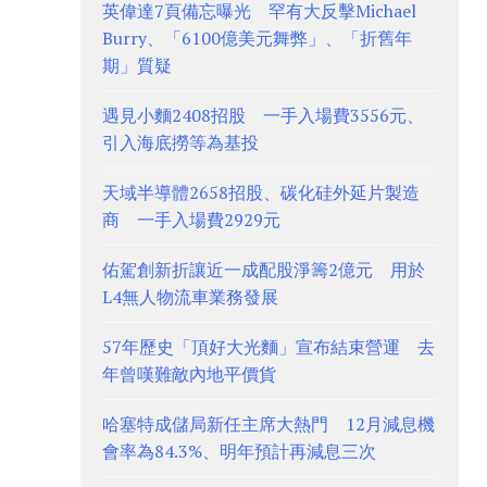
英偉達7頁備忘曝光 罕有大反擊Michael
Burry、「6100億美元舞弊」、「折舊年
期」質疑
遇見小麵2408招股 一手入場費3556元、
引入海底撈等為基投
天域半導體2658招股、碳化硅外延片製造
商 一手入場費2929元
佑駕創新折讓近一成配股淨籌2億元 用於
L4無人物流車業務發展
57年歷史「頂好大光麵」宣布結束營運 去
年曾嘆難敵內地平價貨
哈塞特成儲局新任主席大熱門 12月減息機
會率為84.3%、明年預計再減息三次