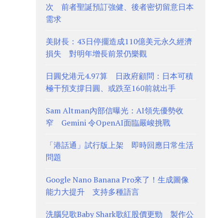
次 前者聖誕預訂強健、後者密切留意日本
需求
美財長：43日停擺造成110億美元永久經濟
損失 對明年增長前景仍樂觀
日圓兌港元4.97算 日政府顧問：日本可積
極干預支撐日圓、或跌至160前就出手
Sam Altman內部信曝光：AI領先優勢收
窄 Gemini 令OpenAI面臨嚴峻挑戰
「港話通」試行版上架 即時回應日常生活
問題
Google Nano Banana Pro來了！生成圖像
能力大提升 支持多種語言
洗腦兒歌Baby Shark歌紅股價更勁 製作公