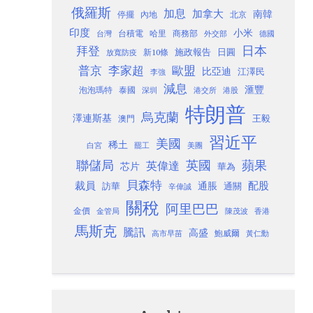
俄羅斯
加息
加拿大
南韓
內地
停擺
北京
印度
小米
台灣
台積電
哈里
商務部
外交部
德國
日本
拜登
施政報告
日圓
新10條
放寬防疫
歐盟
普京
李家超
比亞迪
江澤民
李強
減息
滙豐
泡泡瑪特
泰國
深圳
港股
港交所
特朗普
烏克蘭
澤連斯基
澳門
王毅
習近平
美國
稀土
白宮
罷工
美團
聯儲局
蘋果
英國
英偉達
芯片
華為
貝森特
裁員
配股
通脹
訪華
通關
辛偉誠
關稅
阿里巴巴
金價
金管局
香港
陳茂波
馬斯克
騰訊
高盛
高市早苗
鮑威爾
黃仁勳