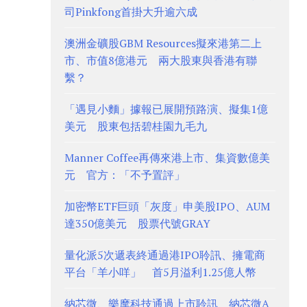
司Pinkfong首掛大升逾六成
澳洲金礦股GBM Resources擬來港第二上
市、市值8億港元 兩大股東與香港有聯
繫？
「遇見小麵」據報已展開預路演、擬集1億
美元 股東包括碧桂園九毛九
Manner Coffee再傳來港上市、集資數億美
元 官方：「不予置評」
加密幣ETF巨頭「灰度」申美股IPO、AUM
達350億美元 股票代號GRAY
量化派5次遞表終通過港IPO聆訊、擁電商
平台「羊小咩」 首5月溢利1.25億人幣
納芯微、樂摩科技通過上市聆訊 納芯微A