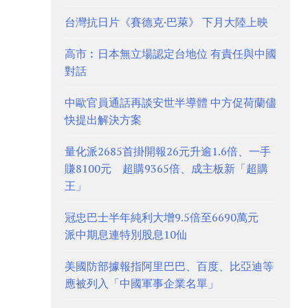
台灣抗日片《賽德克·巴萊》 下月大陸上映
高市︰日本無立場認定台地位 有責任與中國
對話
中歐官員通話再談安世半導體 中方促荷蘭儘
快提出解決方案
量化派2685首掛開報26元升逾1.6倍、一手
賺8100元 超購9365倍、成主板新「超購
王」
冠忠巴士半年純利大增9.5倍至6690萬元
派中期息連特別股息10仙
美國防部據報指阿里巴巴、百度、比亞迪等
應被列入「中國軍事企業名單」