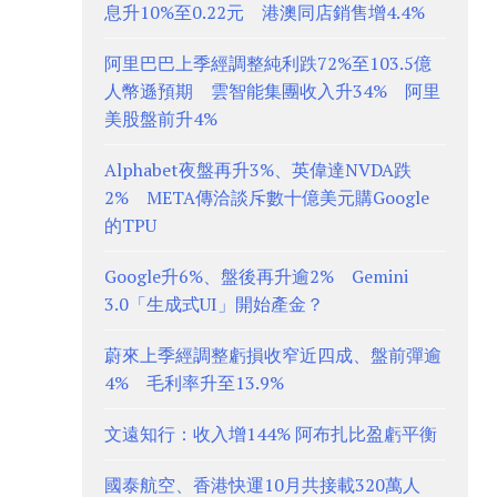
息升10%至0.22元 港澳同店銷售增4.4%
阿里巴巴上季經調整純利跌72%至103.5億
人幣遜預期 雲智能集團收入升34% 阿里
美股盤前升4%
Alphabet夜盤再升3%、英偉達NVDA跌
2% META傳洽談斥數十億美元購Google
的TPU
Google升6%、盤後再升逾2% Gemini
3.0「生成式UI」開始產金？
蔚來上季經調整虧損收窄近四成、盤前彈逾
4% 毛利率升至13.9%
文遠知行：收入增144% 阿布扎比盈虧平衡
國泰航空、香港快運10月共接載320萬人