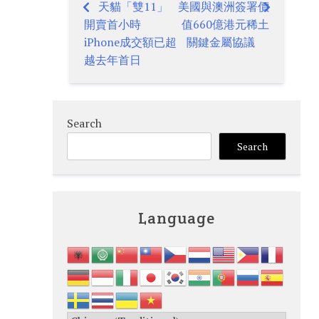
天貓「雙11」
美國與澳洲簽署價
Post
開賣首小時
值660億港元稀土
navigation
iPhone成交額已超
關鍵金屬協議
越去年首日
Search
Search
Language