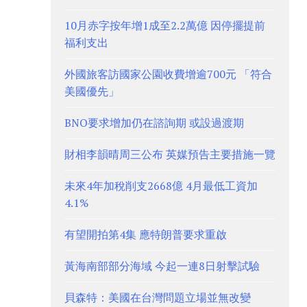
10月赤字按年增1成至2.2萬億 因停擺提前
福利支出
外國旅客訪國家公園收費增逾700元 「符合
美國優先」
BNO要求增加仍在諮詢期 或設過渡期
財相李韻晴周三公布 英媒預告主要措施一覽
未來4年加稅削支2668億 4月最低工資加
4.1%
有望開拍第4集 應特朗普要求重啟
黃海南部部分海域 今起一連8日射擊試驗
貝森特：美國在台灣問題立場並無改變