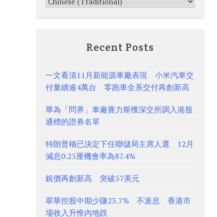
Recent Posts
一文看清11月新能源車廠表現 小米汽車交
付量續逾4萬台 零跑車全系交付再創新高
華為「問界」車廠賽力斯獲深交所調入港股
通標的證券名單
特朗普稱已決定下任聯儲局主席人選 12月
減息0.25厘機會率為87.4%
銀價再創新高 突破57美元
翠華控股中期少賺23.7% 不派息 香港市
場收入升惟內地跌