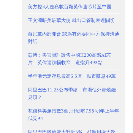
美方控4人走私數百顆英偉達芯片至中國
王文濤晤美駐華大使 就出口管制表達關切
自民黨內部開會 認為有必要同中方保持溝通
對話
彭博：美官員討論售中國H200高階AI芯
片 英偉達跌幅收窄 道指升493點
半年港元定存息最高3.3厘 跌市賺息49萬
阿里巴巴11.25公布季績 市場估外賣燒錢
見頂？
花旗料美滙指數3個月預測97.58 明年上半年
低見94
阿里巴巴股價曾大升近6% AI應用擬大改