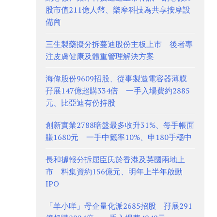
股市值211億人幣、樂摩科技為共享按摩設
備商
三生製藥擬分拆蔓迪股份主板上市 後者專
注皮膚健康及體重管理解決方案
海偉股份9609招股、從事製造電容器薄膜
孖展147億超購334倍 一手入場費約2885
元、比亞迪有份持股
創新實業2788暗盤最多收升31%、每手帳面
賺1680元 一手中籤率10%、申180手穩中
長和據報分拆屈臣氏於香港及英國兩地上
市 料集資約156億元、明年上半年啟動
IPO
「羊小咩」母企量化派2685招股 孖展291