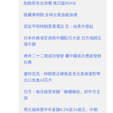
削政府支出浪費 推日版DOGE
陰霾漸明朗 全球企業放緩加價
習近平與特朗普通電話 京：由美方發起
日本外務省官員晤中國駐日大使 日方強調立
場不變
神舟二十二號成功發射 屬中國首次應急發射
任務
盧特尼克：特朗普正權衡是否允英偉達對華
出口先進AI芯片
日方：無法接受有關「敵國條款」的中方主
張
周大福珠寶半年多賺0.2%至25億元、中期