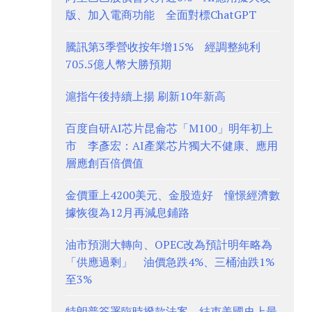
版、加入電商功能 全面對標ChatGPT
騰訊第3季營收按年增15% 經調整純利
705.5億人幣大勝預期
滬指午後持續上揚 刷新10年新高
百度自研AI芯片昆侖芯「M100」明年初上
市 李彥宏：AI產業芯片獨大不健康、應用
層應創百倍價值
金價重上4200美元、金股造好 憧憬經濟數
據恢復為12月再減息鋪路
油市預測大轉向、OPEC改為預計明年略為
「供應過剩」 油價急跌4%、三桶油跌1%
至3%
特朗普簽署臨時撥款法案 結束美國史上最