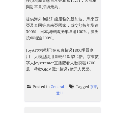
多項創新業態首次亮相京11.11，客流量
與訂單量持續走高。
提供海外包郵升級服務的新加坡、馬來西
亞及泰國等東南亞國家，成交額按年增逾
300%，日本與韓國按年增逾100%，澳洲
按年增逾200%。
JoyAI大模型已在京東超過1800場景應
用，大模型調用量較618增3.2倍。京東數
字人joystremer直播觀看人數突破1700
萬，帶動GMV累計超過7億元人民幣。
Posted in
Tagged
,
General
京東
雙11