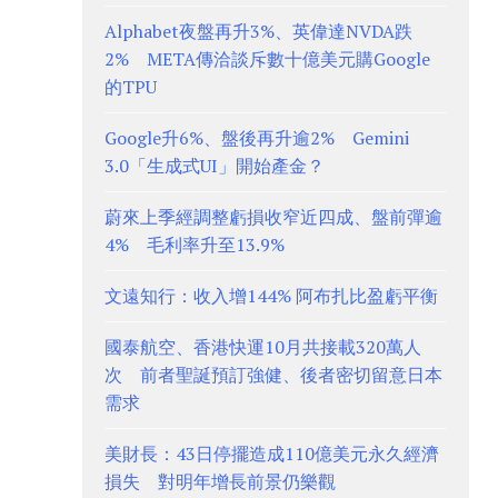
Alphabet夜盤再升3%、英偉達NVDA跌
2% META傳洽談斥數十億美元購Google
的TPU
Google升6%、盤後再升逾2% Gemini
3.0「生成式UI」開始產金？
蔚來上季經調整虧損收窄近四成、盤前彈逾
4% 毛利率升至13.9%
文遠知行：收入增144% 阿布扎比盈虧平衡
國泰航空、香港快運10月共接載320萬人
次 前者聖誕預訂強健、後者密切留意日本
需求
美財長：43日停擺造成110億美元永久經濟
損失 對明年增長前景仍樂觀