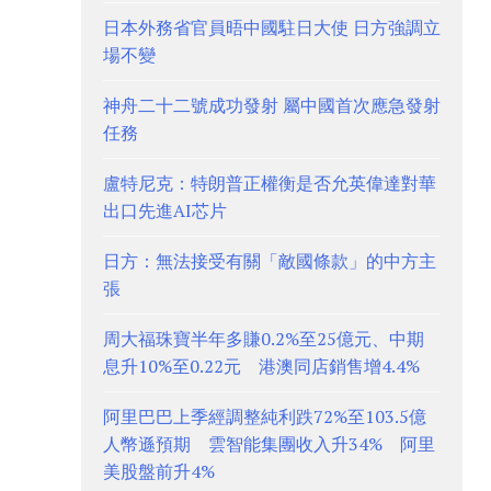
日本外務省官員晤中國駐日大使 日方強調立
場不變
神舟二十二號成功發射 屬中國首次應急發射
任務
盧特尼克：特朗普正權衡是否允英偉達對華
出口先進AI芯片
日方：無法接受有關「敵國條款」的中方主
張
周大福珠寶半年多賺0.2%至25億元、中期
息升10%至0.22元 港澳同店銷售增4.4%
阿里巴巴上季經調整純利跌72%至103.5億
人幣遜預期 雲智能集團收入升34% 阿里
美股盤前升4%