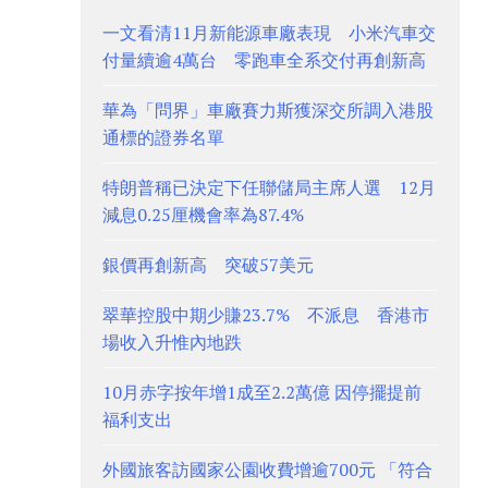
一文看清11月新能源車廠表現 小米汽車交
付量續逾4萬台 零跑車全系交付再創新高
華為「問界」車廠賽力斯獲深交所調入港股
通標的證券名單
特朗普稱已決定下任聯儲局主席人選 12月
減息0.25厘機會率為87.4%
銀價再創新高 突破57美元
翠華控股中期少賺23.7% 不派息 香港市
場收入升惟內地跌
10月赤字按年增1成至2.2萬億 因停擺提前
福利支出
外國旅客訪國家公園收費增逾700元 「符合