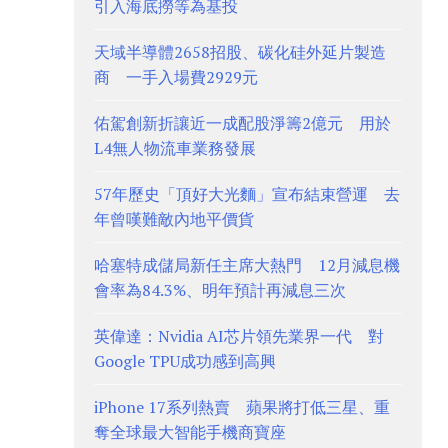
引入海底撈等為基投
天域半導體2658招股、碳化硅外延片製造
商 一手入場費2929元
佑駕創新折讓近一成配股淨籌2億元 用於
L4無人物流車業務發展
57年歷史「頂好大光麵」宣布結束營運 去
年曾嘆難敵內地平價貨
哈塞特成儲局新任主席大熱門 12月減息機
會率為84.3%、明年預計再減息三次
英偉達：Nvidia AI芯片領先業界一代 對
Google TPU成功感到高興
iPhone 17系列熱賣 蘋果將打低三星、重
奪全球最大智能手機商寶座