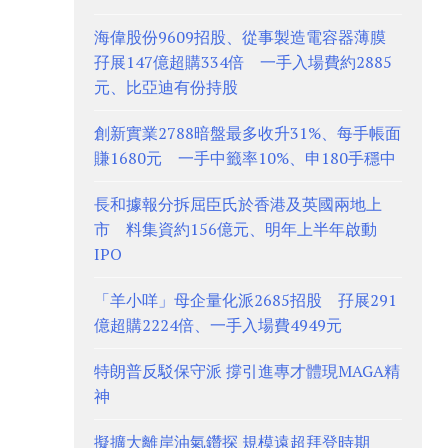
海偉股份9609招股、從事製造電容器薄膜
孖展147億超購334倍 一手入場費約2885
元、比亞迪有份持股
創新實業2788暗盤最多收升31%、每手帳面
賺1680元 一手中籤率10%、申180手穩中
長和據報分拆屈臣氏於香港及英國兩地上
市 料集資約156億元、明年上半年啟動
IPO
「羊小咩」母企量化派2685招股 孖展291
億超購2224倍、一手入場費4949元
特朗普反駁保守派 撐引進專才體現MAGA精
神
擬擴大離岸油氣鑽探 規模遠超拜登時期