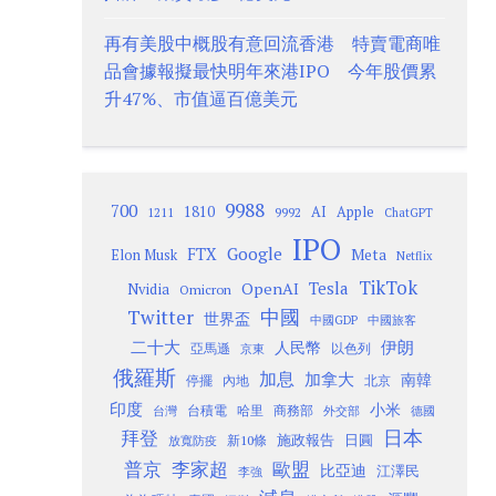
再有美股中概股有意回流香港 特賣電商唯
品會據報擬最快明年來港IPO 今年股價累
升47%、市值逼百億美元
9988
700
1810
AI
Apple
1211
9992
ChatGPT
IPO
Google
FTX
Meta
Elon Musk
Netflix
TikTok
Tesla
OpenAI
Nvidia
Omicron
Twitter
中國
世界盃
中國GDP
中國旅客
二十大
伊朗
人民幣
以色列
亞馬遜
京東
俄羅斯
加息
加拿大
南韓
內地
停擺
北京
印度
小米
台灣
台積電
哈里
商務部
外交部
德國
日本
拜登
施政報告
日圓
新10條
放寬防疫
歐盟
普京
李家超
比亞迪
江澤民
李強