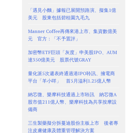
「遇見小麵」據報已展開預路演、擬集1億
美元 股東包括碧桂園九毛九
Manner Coffee再傳來港上市、集資數億美
元 官方：「不予置評」
加密幣ETF巨頭「灰度」申美股IPO、AUM
達350億美元 股票代號GRAY
量化派5次遞表終通過港IPO聆訊、擁電商
平台「羊小咩」 首5月溢利1.25億人幣
納芯微、樂摩科技通過上市聆訊 納芯微A
股市值211億人幣、樂摩科技為共享按摩設
備商
三生製藥擬分拆蔓迪股份主板上市 後者專
注皮膚健康及體重管理解決方案