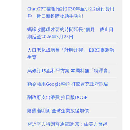
ChatGPT據報預計2030年至少2.2億付費用
戶 近日新推購物助手功能
螞蟻收購耀才要約時間延長4個月 截止日
期延至2026年3月25日
人口老化成增長「計時炸彈」 EBRD促刺激
生育
烏修訂19點和平方案 本周料無「特澤會」
勒令蘋果Google整頓 打擊冒充政府詐騙
削政府支出浪費 推日版DOGE
陰霾漸明朗 全球企業放緩加價
習近平與特朗普通電話 京：由美方發起