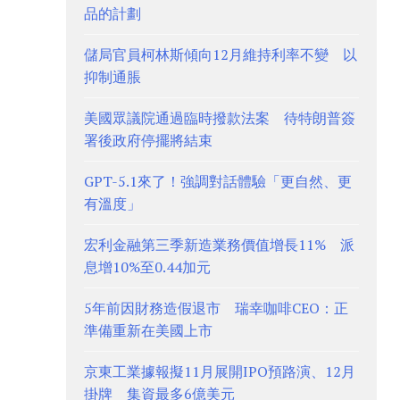
品的計劃
儲局官員柯林斯傾向12月維持利率不變 以
抑制通脹
美國眾議院通過臨時撥款法案 待特朗普簽
署後政府停擺將結束
GPT-5.1來了！強調對話體驗「更自然、更
有溫度」
宏利金融第三季新造業務價值增長11% 派
息增10%至0.44加元
5年前因財務造假退市 瑞幸咖啡CEO：正
準備重新在美國上市
京東工業據報擬11月展開IPO預路演、12月
掛牌 集資最多6億美元