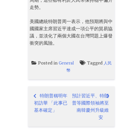
周期，這些都有利於人民幣保持穩中偏升
走勢。
美國總統特朗普周一表示，他預期將與中
國國家主席習近平達成一項公平的貿易協
議，並淡化了兩個大國在台灣問題上爆發
衝突的風險。
Posted in
Tagged
General
人民
幣
特朗普稱明年
預計習近平、特朗
Post
初訪華 「此事已
普等國際領袖將至
navigation
基本確定」
南韓慶州升級維
安