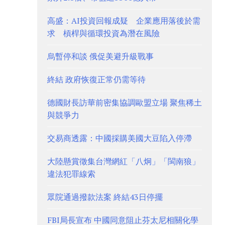
高盛：AI投資回報成疑 企業應用落後於需
求 槓桿與循環投資為潛在風險
烏暫停和談 俄促美避升級戰事
終結 政府恢復正常仍需等待
德國財長訪華前密集協調歐盟立場 聚焦稀土
與競爭力
交易商透露：中國採購美國大豆陷入停滯
大陸懸賞徵集台灣網紅「八炯」「閩南狼」
違法犯罪線索
眾院通過撥款法案 終結43日停擺
FBI局長宣布 中國同意阻止芬太尼相關化學