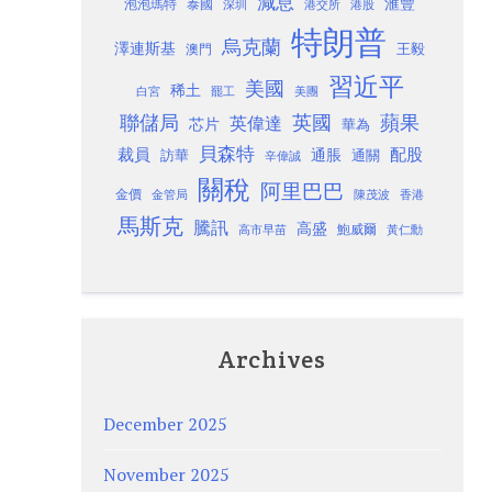
減息
滙豐
泡泡瑪特
泰國
深圳
港股
港交所
特朗普
烏克蘭
澤連斯基
澳門
王毅
習近平
美國
稀土
白宮
罷工
美團
聯儲局
蘋果
英國
英偉達
芯片
華為
貝森特
裁員
配股
通脹
訪華
通關
辛偉誠
關稅
阿里巴巴
金價
金管局
香港
陳茂波
馬斯克
騰訊
高盛
高市早苗
鮑威爾
黃仁勳
Archives
December 2025
November 2025