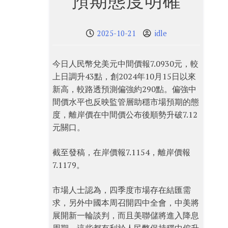
預期態度明確
2025-10-21
idle
今日人民幣兌美元中間價報7.0930元，較
上日調升43點，創2024年10月15日以來
新高，較路透預測偏強約290點。偏強中
間價水平也反映監管層助穩市場預期的態
度，離岸價在中間價公布後順勢升破7.12
元關口。
截至發稿，在岸價報7.1154，離岸價報
7.1179。
市場人士認為，四季度市場存在結匯需
求，另外中國本周召開四中全會，中美將
展開新一輪談判，而且美聯儲將進入降息