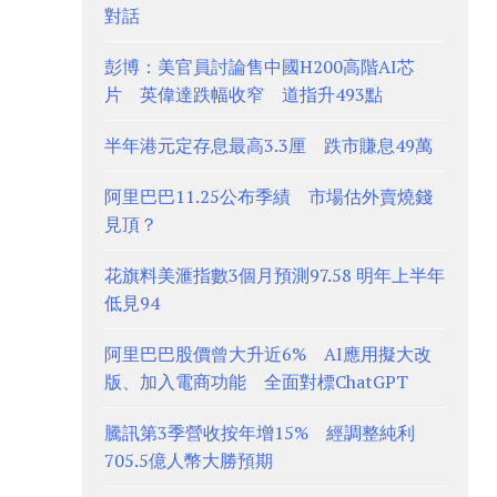
對話
彭博：美官員討論售中國H200高階AI芯
片 英偉達跌幅收窄 道指升493點
半年港元定存息最高3.3厘 跌市賺息49萬
阿里巴巴11.25公布季績 市場估外賣燒錢
見頂？
花旗料美滙指數3個月預測97.58 明年上半年
低見94
阿里巴巴股價曾大升近6% AI應用擬大改
版、加入電商功能 全面對標ChatGPT
騰訊第3季營收按年增15% 經調整純利
705.5億人幣大勝預期