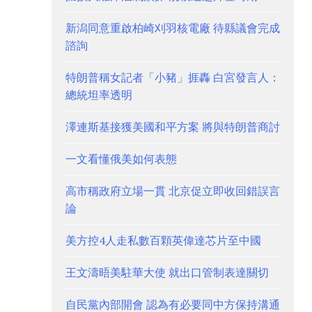
新潟同意重啟柏崎刈羽核電廠 待縣議會完成
諮詢
特朗普稱女記者「小豬」捱轟 白宮發言人：
總統坦率透明
澤連斯基接獲美國和平方案 將與特朗普商討
一文看懂俄美如何表態
高市稱政府立場一貫 北京促立即收回錯誤言
論
美方控4人走私數百顆英偉達芯片至中國
王文濤晤美駐華大使 就出口管制表達關切
自民黨內部開會 認為有必要同中方保持溝通