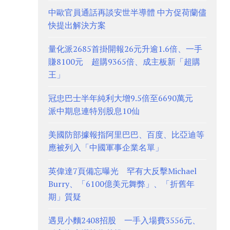
中歐官員通話再談安世半導體 中方促荷蘭儘
快提出解決方案
量化派2685首掛開報26元升逾1.6倍、一手
賺8100元 超購9365倍、成主板新「超購
王」
冠忠巴士半年純利大增9.5倍至6690萬元
派中期息連特別股息10仙
美國防部據報指阿里巴巴、百度、比亞迪等
應被列入「中國軍事企業名單」
英偉達7頁備忘曝光 罕有大反擊Michael
Burry、「6100億美元舞弊」、「折舊年
期」質疑
遇見小麵2408招股 一手入場費3556元、