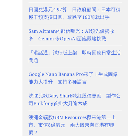
日圓兌港元4.97算 日政府顧問：日本可積
極干預支撐日圓、或跌至160前就出手
Sam Altman內部信曝光：AI領先優勢收
窄 Gemini 令OpenAI面臨嚴峻挑戰
「港話通」試行版上架 即時回應日常生活
問題
Google Nano Banana Pro來了！生成圖像
能力大提升 支持多種語言
洗腦兒歌Baby Shark歌紅股價更勁 製作公
司Pinkfong首掛大升逾六成
澳洲金礦股GBM Resources擬來港第二上
市、市值8億港元 兩大股東與香港有聯
繫？