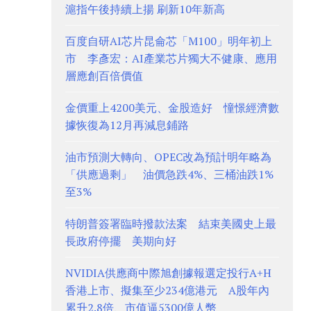
滬指午後持續上揚 刷新10年新高
百度自研AI芯片昆侖芯「M100」明年初上
市 李彥宏：AI產業芯片獨大不健康、應用
層應創百倍價值
金價重上4200美元、金股造好 憧憬經濟數
據恢復為12月再減息鋪路
油市預測大轉向、OPEC改為預計明年略為
「供應過剩」 油價急跌4%、三桶油跌1%
至3%
特朗普簽署臨時撥款法案 結束美國史上最
長政府停擺 美期向好
NVIDIA供應商中際旭創據報選定投行A+H
香港上市、擬集至少234億港元 A股年內
累升2.8倍、市值逼5300億人幣