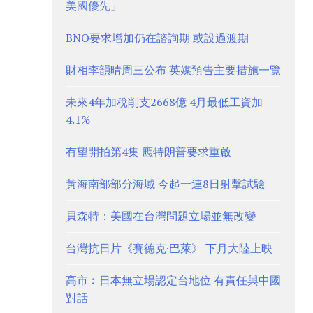
美國優先」
BNO要求增加仍在諮詢期 或設過渡期
財相李韻晴周三公布 英媒預告主要措施一覽
未來4年加稅削支2668億 4月最低工資加
4.1%
有望開拍第4集 應特朗普要求重啟
黃海南部部分海域 今起一連8日射擊試驗
貝森特：美國在台灣問題立場並無改變
台灣抗日片《賽德克·巴萊》 下月大陸上映
高市︰日本無立場認定台地位 有責任與中國
對話