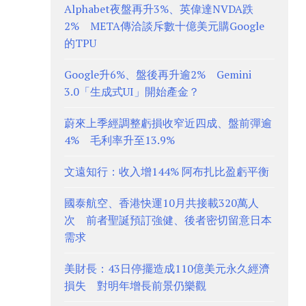
Alphabet夜盤再升3%、英偉達NVDA跌
2% META傳洽談斥數十億美元購Google
的TPU
Google升6%、盤後再升逾2% Gemini
3.0「生成式UI」開始產金？
蔚來上季經調整虧損收窄近四成、盤前彈逾
4% 毛利率升至13.9%
文遠知行：收入增144% 阿布扎比盈虧平衡
國泰航空、香港快運10月共接載320萬人
次 前者聖誕預訂強健、後者密切留意日本
需求
美財長：43日停擺造成110億美元永久經濟
損失 對明年增長前景仍樂觀