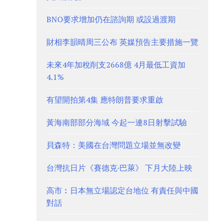
BNO要求增加仍在諮詢期 或設過渡期
財相李韻晴周三公布 英媒預告主要措施一覽
未來4年加稅削支2668億 4月最低工資加
4.1%
有望開拍第4集 應特朗普要求重啟
黃海南部部分海域 今起一連8日射擊試驗
貝森特：美國在台灣問題立場並無改變
台灣抗日片《賽德克·巴萊》 下月大陸上映
高市︰日本無立場認定台地位 有責任與中國
對話