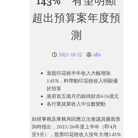
143% 有望明顯
超出預算案年度預
測
2025-10-22
idle
港股印花稅半年收入大幅增加
143%，料帶動印花稅收入明顯優
於預算
港府首五個月仍錄得財赤676億元
各行業就業收入中位數變動
財經事務及庫務局回應立法會議員書面查
詢時指出，2025/26年度上半年（即4月
至9月），股票印花稅收入按年大增143%