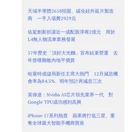
天域半導體2658招股、碳化硅外延片製造
商 一手入場費2929元
佑駕創新折讓近一成配股淨籌2億元 用於
L4無人物流車業務發展
57年歷史「頂好大光麵」宣布結束營運 去
年曾嘆難敵內地平價貨
哈塞特成儲局新任主席大熱門 12月減息機
會率為84.3%、明年預計再減息三次
英偉達：Nvidia AI芯片領先業界一代 對
Google TPU成功感到高興
iPhone 17系列熱賣 蘋果將打低三星、重
奪全球最大智能手機商寶座