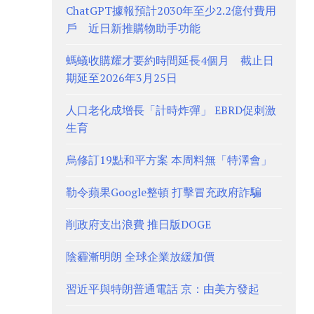
ChatGPT據報預計2030年至少2.2億付費用
戶 近日新推購物助手功能
螞蟻收購耀才要約時間延長4個月 截止日
期延至2026年3月25日
人口老化成增長「計時炸彈」 EBRD促刺激
生育
烏修訂19點和平方案 本周料無「特澤會」
勒令蘋果Google整頓 打擊冒充政府詐騙
削政府支出浪費 推日版DOGE
陰霾漸明朗 全球企業放緩加價
習近平與特朗普通電話 京：由美方發起