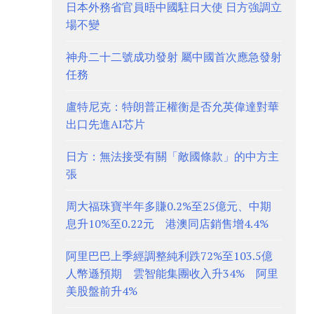
日本外務省官員晤中國駐日大使 日方強調立
場不變
神舟二十二號成功發射 屬中國首次應急發射
任務
盧特尼克：特朗普正權衡是否允英偉達對華
出口先進AI芯片
日方：無法接受有關「敵國條款」的中方主
張
周大福珠寶半年多賺0.2%至25億元、中期
息升10%至0.22元 港澳同店銷售增4.4%
阿里巴巴上季經調整純利跌72%至103.5億
人幣遜預期 雲智能集團收入升34% 阿里
美股盤前升4%