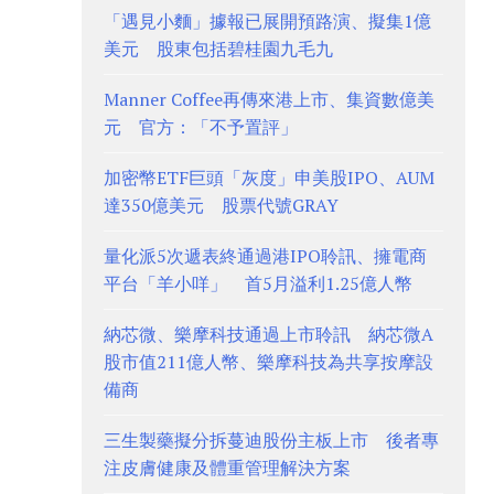
「遇見小麵」據報已展開預路演、擬集1億
美元 股東包括碧桂園九毛九
Manner Coffee再傳來港上市、集資數億美
元 官方：「不予置評」
加密幣ETF巨頭「灰度」申美股IPO、AUM
達350億美元 股票代號GRAY
量化派5次遞表終通過港IPO聆訊、擁電商
平台「羊小咩」 首5月溢利1.25億人幣
納芯微、樂摩科技通過上市聆訊 納芯微A
股市值211億人幣、樂摩科技為共享按摩設
備商
三生製藥擬分拆蔓迪股份主板上市 後者專
注皮膚健康及體重管理解決方案