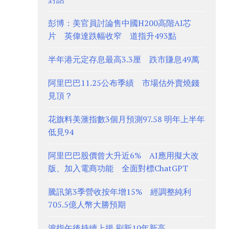
彭博：美官員討論售中國H200高階AI芯
片 英偉達跌幅收窄 道指升493點
半年港元定存息最高3.3厘 跌市賺息49萬
阿里巴巴11.25公布季績 市場估外賣燒錢
見頂？
花旗料美滙指數3個月預測97.58 明年上半年
低見94
阿里巴巴股價曾大升近6% AI應用擬大改
版、加入電商功能 全面對標ChatGPT
騰訊第3季營收按年增15% 經調整純利
705.5億人幣大勝預期
滬指午後持續上揚 刷新10年新高