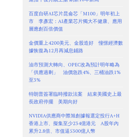
百度自研AI芯片昆侖芯「M100」明年初上
市 李彥宏：AI產業芯片獨大不健康、應用
層應創百倍價值
金價重上4200美元、金股造好 憧憬經濟數
據恢復為12月再減息鋪路
油市預測大轉向、OPEC改為預計明年略為
「供應過剩」 油價急跌4%、三桶油跌1%
至3%
特朗普簽署臨時撥款法案 結束美國史上最
長政府停擺 美期向好
NVIDIA供應商中際旭創據報選定投行A+H
香港上市、擬集至少234億港元 A股年內
累升2.8倍、市值逼5300億人幣