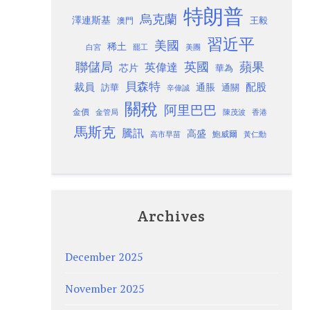
特朗普
烏克蘭
澤連斯基
澳門
王毅
習近平
美國
稀土
白宮
罷工
美團
聯儲局
蘋果
英國
英偉達
芯片
華為
貝森特
裁員
配股
通脹
訪華
通關
辛偉誠
關稅
阿里巴巴
金價
金管局
香港
陳茂波
馬斯克
騰訊
高盛
高市早苗
鮑威爾
黃仁勳
Archives
December 2025
November 2025