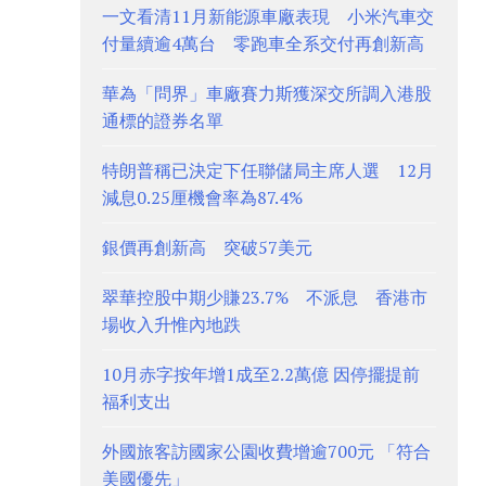
一文看清11月新能源車廠表現 小米汽車交
付量續逾4萬台 零跑車全系交付再創新高
華為「問界」車廠賽力斯獲深交所調入港股
通標的證券名單
特朗普稱已決定下任聯儲局主席人選 12月
減息0.25厘機會率為87.4%
銀價再創新高 突破57美元
翠華控股中期少賺23.7% 不派息 香港市
場收入升惟內地跌
10月赤字按年增1成至2.2萬億 因停擺提前
福利支出
外國旅客訪國家公園收費增逾700元 「符合
美國優先」