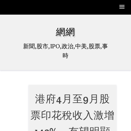
Skip
to
網網
content
新聞,股市,IPO,政治,中美,股票,事
時
港府4月至9月股
票印花稅收入激增