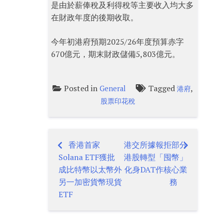
是由於薪俸稅及利得稅等主要收入均大多
在財政年度的後期收取。
今年初港府預期2025/26年度預算赤字
670億元，期末財政儲備5,803億元。
Posted in
Tagged
,
General
港府
股票印花稅
香港首家
港交所據報拒部分
Post
Solana ETF獲批
港股轉型「囤幣」
navigation
成比特幣以太幣外
化身DAT作核心業
另一加密貨幣現貨
務
ETF