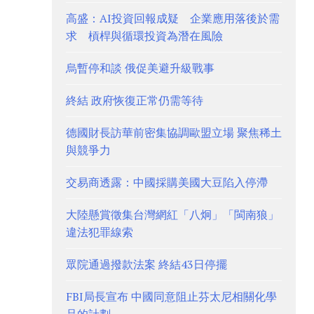
高盛：AI投資回報成疑 企業應用落後於需
求 槓桿與循環投資為潛在風險
烏暫停和談 俄促美避升級戰事
終結 政府恢復正常仍需等待
德國財長訪華前密集協調歐盟立場 聚焦稀土
與競爭力
交易商透露：中國採購美國大豆陷入停滯
大陸懸賞徵集台灣網紅「八炯」「閩南狼」
違法犯罪線索
眾院通過撥款法案 終結43日停擺
FBI局長宣布 中國同意阻止芬太尼相關化學