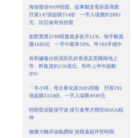
海偉股份9609招股、從事製造電容器薄膜
孖展147億超購334倍 一手入場費約2885
元、比亞迪有份持股
創新實業2788暗盤最多收升31%、每手帳面
賺1680元 一手中籤率10%、申180手穩中
長和據報分拆屈臣氏於香港及英國兩地上
市 料集資約156億元、明年上半年啟動
IPO
「羊小咩」母企量化派2685招股 孖展291
億超購2224倍、一手入場費4949元
特朗普反駁保守派 撐引進專才體現MAGA精
神
擬擴大離岸油氣鑽探 規模遠超拜登時期