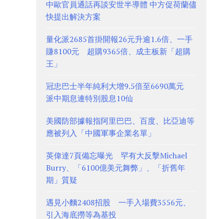
中歐官員通話再談安世半導體 中方促荷蘭儘
快提出解決方案
量化派2685首掛開報26元升逾1.6倍、一手
賺8100元 超購9365倍、成主板新「超購
王」
冠忠巴士半年純利大增9.5倍至6690萬元
派中期息連特別股息10仙
美國防部據報指阿里巴巴、百度、比亞迪等
應被列入「中國軍事企業名單」
英偉達7頁備忘曝光 罕有大反擊Michael
Burry、「6100億美元舞弊」、「折舊年
期」質疑
遇見小麵2408招股 一手入場費3556元、
引入海底撈等為基投