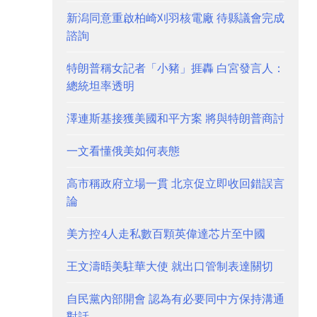
新潟同意重啟柏崎刈羽核電廠 待縣議會完成
諮詢
特朗普稱女記者「小豬」捱轟 白宮發言人：
總統坦率透明
澤連斯基接獲美國和平方案 將與特朗普商討
一文看懂俄美如何表態
高市稱政府立場一貫 北京促立即收回錯誤言
論
美方控4人走私數百顆英偉達芯片至中國
王文濤晤美駐華大使 就出口管制表達關切
自民黨內部開會 認為有必要同中方保持溝通
對話