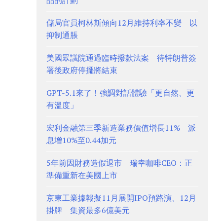
品的計劃
儲局官員柯林斯傾向12月維持利率不變 以
抑制通脹
美國眾議院通過臨時撥款法案 待特朗普簽
署後政府停擺將結束
GPT-5.1來了！強調對話體驗「更自然、更
有溫度」
宏利金融第三季新造業務價值增長11% 派
息增10%至0.44加元
5年前因財務造假退市 瑞幸咖啡CEO：正
準備重新在美國上市
京東工業據報擬11月展開IPO預路演、12月
掛牌 集資最多6億美元