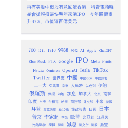
再有美股中概股有意回流香港 特賣電商唯
品會據報擬最快明年來港IPO 今年股價累
升47%、市值逼百億美元
9988
700
1810
AI
Apple
1211
9992
ChatGPT
IPO
Google
FTX
Meta
Elon Musk
Netflix
TikTok
Tesla
OpenAI
Nvidia
Omicron
Twitter
中國
世界盃
中國GDP
中國旅客
二十大
伊朗
人民幣
以色列
亞馬遜
京東
俄羅斯
加息
加拿大
南韓
內地
停擺
北京
印度
小米
台灣
台積電
哈里
商務部
外交部
德國
日本
拜登
施政報告
日圓
新10條
放寬防疫
歐盟
普京
李家超
比亞迪
江澤民
李強
減息
滙豐
泡泡瑪特
泰國
深圳
港股
港交所