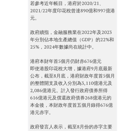
若參考近年帳目，港府於2020/21、
2021/22年度印花稅曾達890億和997億港
元。
政府續指，金融服務業在2022年及2023
年分別佔本地生產總值（GDP）的22%和
25%，2024年數據尚在統計中。
港府本財年首5個月仍財赤676億元
即使港股印花稅大增，據港府9月底最新
公布，截至8月底，港府財政年度首5個月
的整體開支及收入分別為3,110億港元及
2,086億港元。計入發行政府債券所得
616億港元及償還政府債券268億港元的
本金後，本財政年度首五個月錄得676億
港元赤字。
政府發言人表示，截至8月份的赤字主要