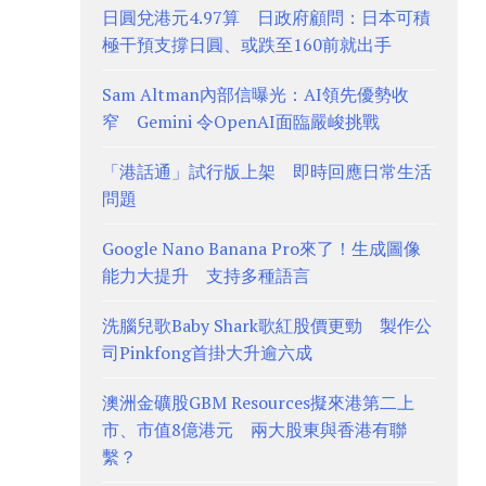
日圓兌港元4.97算 日政府顧問：日本可積
極干預支撐日圓、或跌至160前就出手
Sam Altman內部信曝光：AI領先優勢收
窄 Gemini 令OpenAI面臨嚴峻挑戰
「港話通」試行版上架 即時回應日常生活
問題
Google Nano Banana Pro來了！生成圖像
能力大提升 支持多種語言
洗腦兒歌Baby Shark歌紅股價更勁 製作公
司Pinkfong首掛大升逾六成
澳洲金礦股GBM Resources擬來港第二上
市、市值8億港元 兩大股東與香港有聯
繫？