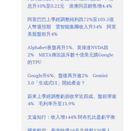
息升10%至0.22元 港澳同店銷售增4.4%
阿里巴巴上季經調整純利跌72%至103.5億
人幣遜預期 雲智能集團收入升34% 阿里
美股盤前升4%
Alphabet夜盤再升3%、英偉達NVDA跌
2% META傳洽談斥數十億美元購Google
的TPU
Google升6%、盤後再升逾2% Gemini
3.0「生成式UI」開始產金？
蔚來上季經調整虧損收窄近四成、盤前彈逾
4% 毛利率升至13.9%
文遠知行：收入增144% 阿布扎比盈虧平衡
國泰航空、香港快運10月共接載320萬人