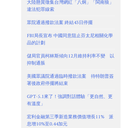
大陸懸賞徵集台灣網紅「八炯」「閩南狼」
違法犯罪線索
眾院通過撥款法案 終結43日停擺
FBI局長宣布 中國同意阻止芬太尼相關化學
品的計劃
儲局官員柯林斯傾向12月維持利率不變 以
抑制通脹
美國眾議院通過臨時撥款法案 待特朗普簽
署後政府停擺將結束
GPT-5.1來了！強調對話體驗「更自然、更
有溫度」
宏利金融第三季新造業務價值增長11% 派
息增10%至0.44加元