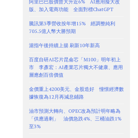
阿里巴巴股價曾大升近6% AI應用擬大改
版、加入電商功能 全面對標ChatGPT
騰訊第3季營收按年增15% 經調整純利
705.5億人幣大勝預期
滬指午後持續上揚 刷新10年新高
百度自研AI芯片昆侖芯「M100」明年初上
市 李彥宏：AI產業芯片獨大不健康、應用
層應創百倍價值
金價重上4200美元、金股造好 憧憬經濟數
據恢復為12月再減息鋪路
油市預測大轉向、OPEC改為預計明年略為
「供應過剩」 油價急跌4%、三桶油跌1%
至3%