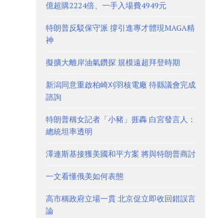
億超購2224倍、一手入場費4949元
特朗普反駁保守派 撐引進專才體現MAGA精
神
擬擴大離岸油氣鑽探 規模遠超拜登時期
新潟同意重啟柏崎刈羽核電廠 待縣議會完成
諮詢
特朗普稱女記者「小豬」捱轟 白宮發言人：
總統坦率透明
澤連斯基接獲美國和平方案 將與特朗普商討
一文看懂俄美如何表態
高市稱政府立場一貫 北京促立即收回錯誤言
論