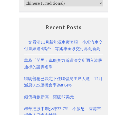
Recent Posts
一文看清11月新能源車廠表現 小米汽車交
付量續逾4萬台 零跑車全系交付再創新高
華為「問界」車廠賽力斯獲深交所調入港股
通標的證券名單
特朗普稱已決定下任聯儲局主席人選 12月
減息0.25厘機會率為87.4%
銀價再創新高 突破57美元
翠華控股中期少賺23.7% 不派息 香港市