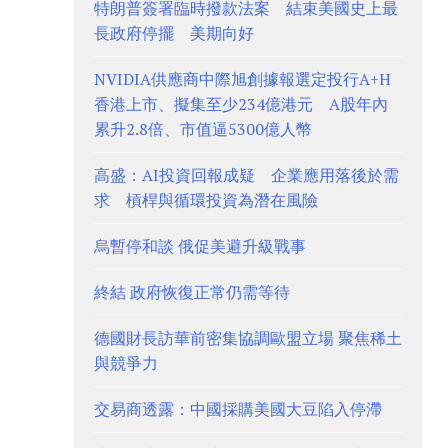
特朗普簽署臨時撥款法案 結束美國史上最
長政府停擺 美期向好
NVIDIA供應商中際旭創據報選定投行A+H
香港上市、擬集至少234億港元 A股年內
累升2.8倍、市值逼5300億人幣
高盛：AI投資回報成疑 企業應用落後於需
求 槓桿與循環投資為潛在風險
烏暫停和談 俄促美避升級戰事
終結 政府恢復正常仍需等待
德國財長訪華前密集協調歐盟立場 聚焦稀土
與競爭力
交易商透露：中國採購美國大豆陷入停滯