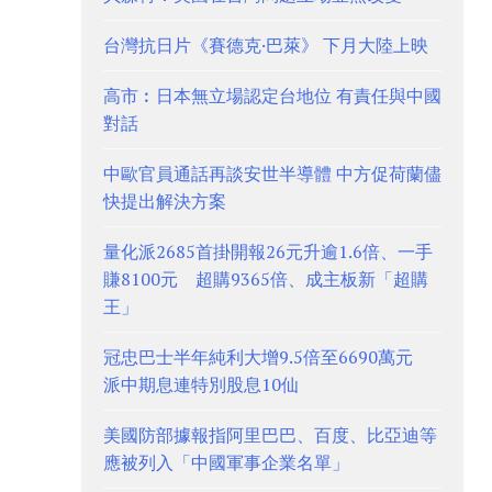
台灣抗日片《賽德克·巴萊》 下月大陸上映
高市︰日本無立場認定台地位 有責任與中國
對話
中歐官員通話再談安世半導體 中方促荷蘭儘
快提出解決方案
量化派2685首掛開報26元升逾1.6倍、一手
賺8100元 超購9365倍、成主板新「超購
王」
冠忠巴士半年純利大增9.5倍至6690萬元
派中期息連特別股息10仙
美國防部據報指阿里巴巴、百度、比亞迪等
應被列入「中國軍事企業名單」