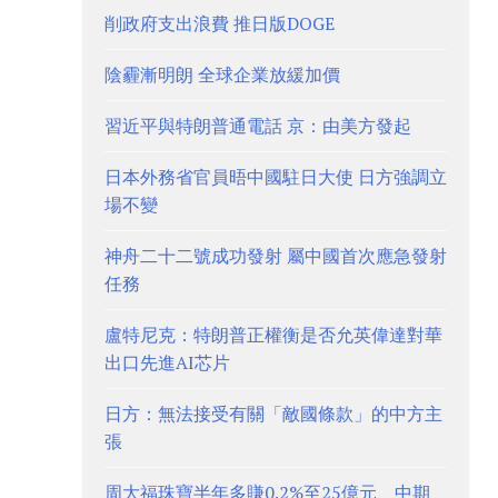
削政府支出浪費 推日版DOGE
陰霾漸明朗 全球企業放緩加價
習近平與特朗普通電話 京：由美方發起
日本外務省官員晤中國駐日大使 日方強調立
場不變
神舟二十二號成功發射 屬中國首次應急發射
任務
盧特尼克：特朗普正權衡是否允英偉達對華
出口先進AI芯片
日方：無法接受有關「敵國條款」的中方主
張
周大福珠寶半年多賺0.2%至25億元、中期