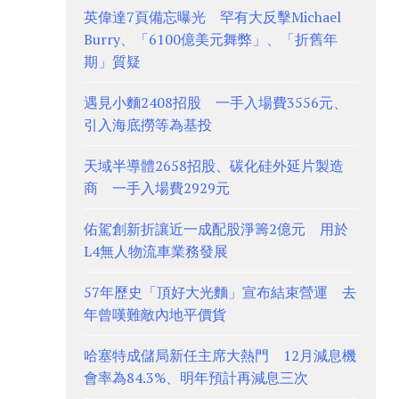
英偉達7頁備忘曝光 罕有大反擊Michael
Burry、「6100億美元舞弊」、「折舊年
期」質疑
遇見小麵2408招股 一手入場費3556元、
引入海底撈等為基投
天域半導體2658招股、碳化硅外延片製造
商 一手入場費2929元
佑駕創新折讓近一成配股淨籌2億元 用於
L4無人物流車業務發展
57年歷史「頂好大光麵」宣布結束營運 去
年曾嘆難敵內地平價貨
哈塞特成儲局新任主席大熱門 12月減息機
會率為84.3%、明年預計再減息三次