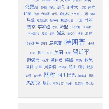
以色列
亞馬遜
京東
俄羅斯
加息
加拿大
南韓
內地
停擺
北京
印度
小米
台灣
台積電
哈里
商務部
外交部
德國
日本
拜登
施政報告
日圓
新10條
放寬防疫
歐盟
普京
李家超
比亞迪
江澤民
李強
減息
滙豐
泡泡瑪特
泰國
深圳
港股
港交所
特朗普
烏克蘭
澤連斯基
澳門
王毅
習近平
美國
稀土
白宮
罷工
美團
聯儲局
蘋果
英國
英偉達
芯片
華為
貝森特
裁員
配股
通脹
訪華
通關
辛偉誠
關稅
阿里巴巴
金價
金管局
香港
陳茂波
馬斯克
騰訊
高盛
高市早苗
鮑威爾
黃仁勳