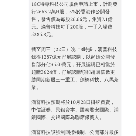
18C特專科技公司規例申請上市，計劃發
行2663.2萬H股，5%於香港作公開發
售，發售價為每股26.66元，集資7.1億
元。滴普科技每手200股，一手入場費
5385.8元。
截至周三（22日）晚上8時多，滴普科技
錄得1287億元孖展認購，以起始公開發
售部分佔3550萬元，孖展認購已相當於
超購3624倍，孖展認購額和超購倍數更
勝同期新股三一重工、劍橋科技、八馬茶
業。
滴普科技預期將於10月28日掛牌買賣，
中信証券、民銀資本、國泰君安國際、浦
銀國際、交銀國際為聯席保薦人。
滴普科技設強制回撥機制、公開部分最多