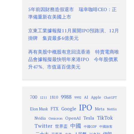
5年前因財務造假退市 瑞幸咖啡CEO：正
準備重新在美國上市
京東工業據報擬11月展開IPO預路演、12月
掛牌 集資最多6億美元
再有美股中概股有意回流香港 特賣電商唯
品會據報擬最快明年來港IPO 今年股價累
升47%、市值逼百億美元
9988
700
1810
AI
Apple
1211
9992
ChatGPT
IPO
Google
FTX
Meta
Elon Musk
Netflix
TikTok
Tesla
OpenAI
Nvidia
Omicron
Twitter
中國
世界盃
中國GDP
中國旅客
二十大
伊朗
人民幣