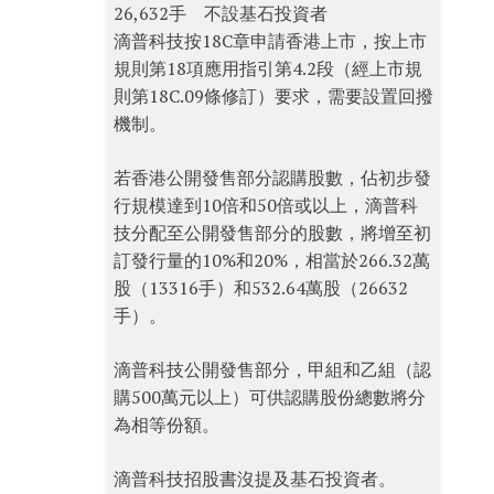
26,632手 不設基石投資者
滴普科技按18C章申請香港上市，按上市
規則第18項應用指引第4.2段（經上市規
則第18C.09條修訂）要求，需要設置回撥
機制。
若香港公開發售部分認購股數，佔初步發
行規模達到10倍和50倍或以上，滴普科
技分配至公開發售部分的股數，將增至初
訂發行量的10%和20%，相當於266.32萬
股（13316手）和532.64萬股（26632
手）。
滴普科技公開發售部分，甲組和乙組（認
購500萬元以上）可供認購股份總數將分
為相等份額。
滴普科技招股書沒提及基石投資者。