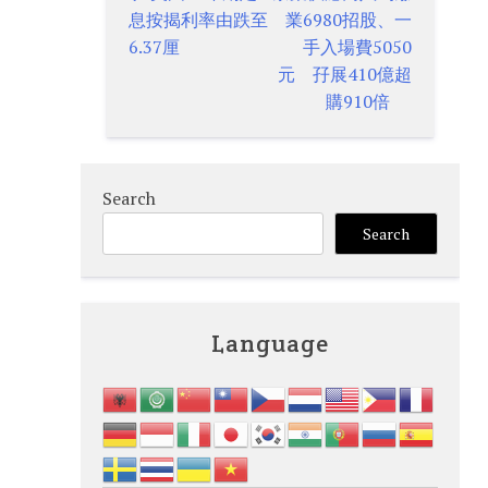
Post
息按揭利率由跌至
業6980招股、一
navigation
6.37厘
手入場費5050
元 孖展410億超
購910倍
Search
Search
Language