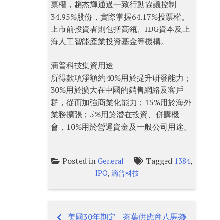
票權，趙杰輝通過一致行動協議控制
34.95%股份，實際掌握64.17%投票權。
上市前投資者則包括高瓴、IDG資本及上
海人工智能產業投資基金等機構。
滴普科技集資用途
所得款項淨額約40%用於提升研發能力；
30%用於擴大在中國的銷售網絡及客戶
群，從而加強商業化能力；15%用於海外
業務擴張；5%用於潛在投資、併購機
會，10%用於營運資金及一般公司用途。
Posted in
Tagged
,
General
1384
,
IPO
滴普科技
美國30年期定
茶葉供應商八馬茶