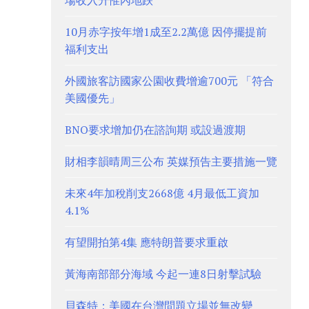
場收入升惟內地跌
10月赤字按年增1成至2.2萬億 因停擺提前
福利支出
外國旅客訪國家公園收費增逾700元 「符合
美國優先」
BNO要求增加仍在諮詢期 或設過渡期
財相李韻晴周三公布 英媒預告主要措施一覽
未來4年加稅削支2668億 4月最低工資加
4.1%
有望開拍第4集 應特朗普要求重啟
黃海南部部分海域 今起一連8日射擊試驗
貝森特：美國在台灣問題立場並無改變