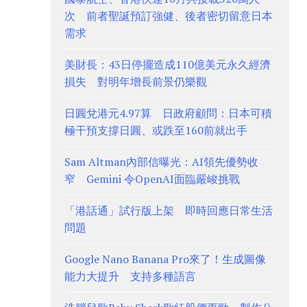
次 前者聖誕預訂強健、後者密切留意日本
需求
美財長：43日停擺造成110億美元永久經濟
損失 對明年增長前景仍樂觀
日圓兌港元4.97算 日政府顧問：日本可積
極干預支撐日圓、或跌至160前就出手
Sam Altman內部信曝光：AI領先優勢收
窄 Gemini 令OpenAI面臨嚴峻挑戰
「港話通」試行版上架 即時回應日常生活
問題
Google Nano Banana Pro來了！生成圖像
能力大提升 支持多種語言