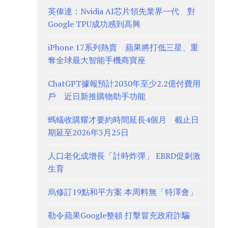
英偉達：Nvidia AI芯片領先業界一代 對
Google TPU成功感到高興
iPhone 17系列熱賣 蘋果將打低三星、重
奪全球最大智能手機商寶座
ChatGPT據報預計2030年至少2.2億付費用
戶 近日新推購物助手功能
螞蟻收購耀才要約時間延長4個月 截止日
期延至2026年3月25日
人口老化成增長「計時炸彈」 EBRD促刺激
生育
烏修訂19點和平方案 本周料無「特澤會」
勒令蘋果Google整頓 打擊冒充政府詐騙