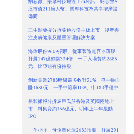
納芯微、樂摩科技通過上市聆訊 納芯微A
股市值211億人幣、樂摩科技為共享按摩設
備商
三生製藥擬分拆蔓迪股份主板上市 後者專
注皮膚健康及體重管理解決方案
海偉股份9609招股、從事製造電容器薄膜
孖展147億超購334倍 一手入場費約2885
元、比亞迪有份持股
創新實業2788暗盤最多收升31%、每手帳面
賺1680元 一手中籤率10%、申180手穩中
長和據報分拆屈臣氏於香港及英國兩地上
市 料集資約156億元、明年上半年啟動
IPO
「羊小咩」母企量化派2685招股 孖展291