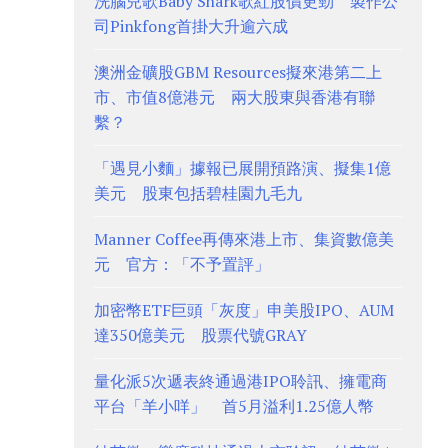
洗腦兒歌Baby Shark歌紅股價更勁 製作公
司Pinkfong首掛大升逾六成
澳洲金礦股GBM Resources擬來港第二上
市、市值8億港元 兩大股東與香港有聯
繫？
「遇見小麵」據報已展開預路演、擬集1億
美元 股東包括碧桂園九毛九
Manner Coffee再傳來港上市、集資數億美
元 官方：「不予置評」
加密幣ETF巨頭「灰度」申美股IPO、AUM
達350億美元 股票代號GRAY
量化派5次遞表終通過港IPO聆訊、擁電商
平台「羊小咩」 首5月溢利1.25億人幣