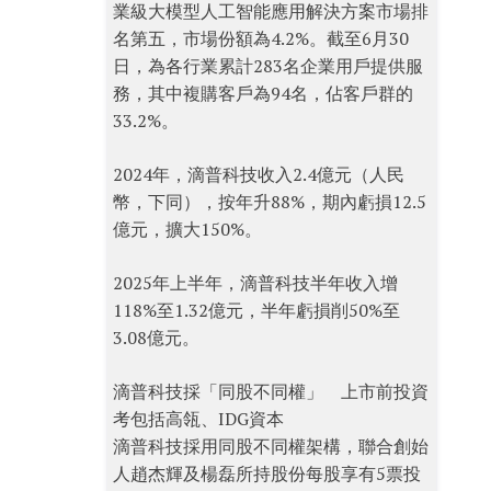
業級大模型人工智能應用解決方案市場排
名第五，市場份額為4.2%。截至6月30
日，為各行業累計283名企業用戶提供服
務，其中複購客戶為94名，佔客戶群的
33.2%。
2024年，滴普科技收入2.4億元（人民
幣，下同），按年升88%，期內虧損12.5
億元，擴大150%。
2025年上半年，滴普科技半年收入增
118%至1.32億元，半年虧損削50%至
3.08億元。
滴普科技採「同股不同權」 上市前投資
考包括高瓴、IDG資本
滴普科技採用同股不同權架構，聯合創始
人趙杰輝及楊磊所持股份每股享有5票投