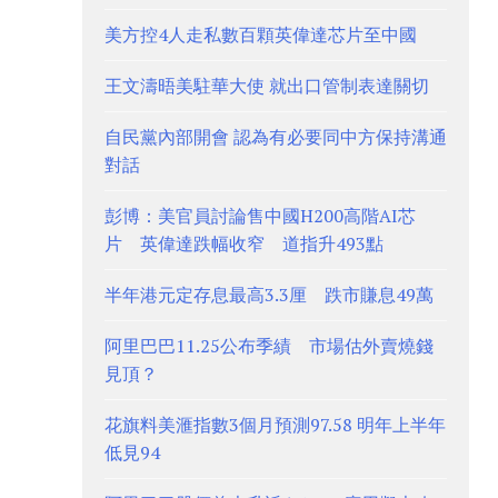
美方控4人走私數百顆英偉達芯片至中國
王文濤晤美駐華大使 就出口管制表達關切
自民黨內部開會 認為有必要同中方保持溝通
對話
彭博：美官員討論售中國H200高階AI芯
片 英偉達跌幅收窄 道指升493點
半年港元定存息最高3.3厘 跌市賺息49萬
阿里巴巴11.25公布季績 市場估外賣燒錢
見頂？
花旗料美滙指數3個月預測97.58 明年上半年
低見94