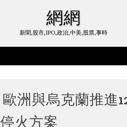
網網
新聞,股市,IPO,政治,中美,股票,事時
 歐洲與烏克蘭推進1
點停火方案