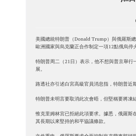
美國總統特朗普（Donald Trump）與俄羅斯
歐洲國家與烏克蘭正合作制定一項12點俄烏停
特朗普周二（21日）表示，他不想與普京舉行
展。
路透社亦引述白宮高級官員消息指，特朗普近
特朗普未明言要取消此次會晤，但堅稱要將凍
惟克里姆林宮已拒絕此項要求。據悉，俄羅斯
其長期以來堅持的和平協議條款。
文件重申，俄羅斯要求全面控制烏克蘭東部頓巴