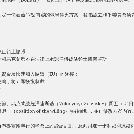
定一份涵蓋12點內容的俄烏停火方案，提倡設立和平委員會負
。
停止領土擴張；
洲和烏克蘭都不在法律上承認任何被佔領土屬俄羅斯；
資金及快速加入歐盟（EU）的途徑；
克蘭，將立即恢復制裁；
蘭；
克蘭總統澤連斯基（Volodymyr Zelenskiy）周五（24
alition of the willing）領袖會晤，並再修改方案內容
時布魯塞爾舉行的峰會上討論該計劃，及商討進一步制裁和凍結