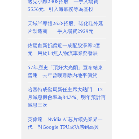
遇見小麵2408招股 一手入場費
3556元、引入海底撈等為基投
天域半導體2658招股、碳化硅外延
片製造商 一手入場費2929元
佑駕創新折讓近一成配股淨籌2億
元 用於L4無人物流車業務發展
57年歷史「頂好大光麵」宣布結束
營運 去年曾嘆難敵內地平價貨
哈塞特成儲局新任主席大熱門 12
月減息機會率為84.3%、明年預計再
減息三次
英偉達：Nvidia AI芯片領先業界一
代 對Google TPU成功感到高興