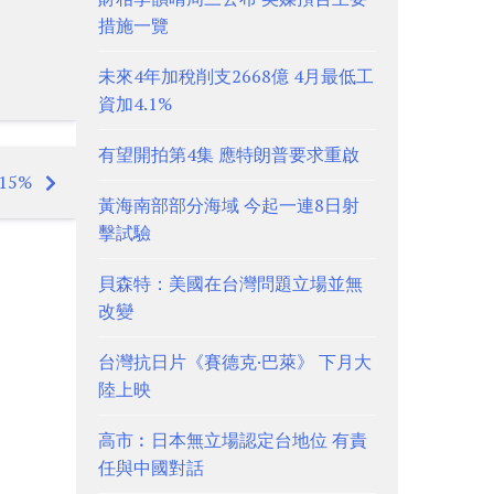
措施一覽
未來4年加稅削支2668億 4月最低工
資加4.1%
有望開拍第4集 應特朗普要求重啟
5%
黃海南部部分海域 今起一連8日射
擊試驗
貝森特：美國在台灣問題立場並無
改變
台灣抗日片《賽德克·巴萊》 下月大
陸上映
高市︰日本無立場認定台地位 有責
任與中國對話