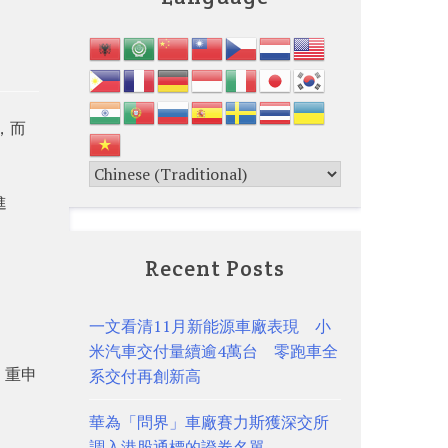
置，而
進
Recent Posts
一文看清11月新能源車廠表現 小
米汽車交付量續逾4萬台 零跑車全
，重申
系交付再創新高
華為「問界」車廠賽力斯獲深交所
調入港股通標的證券名單