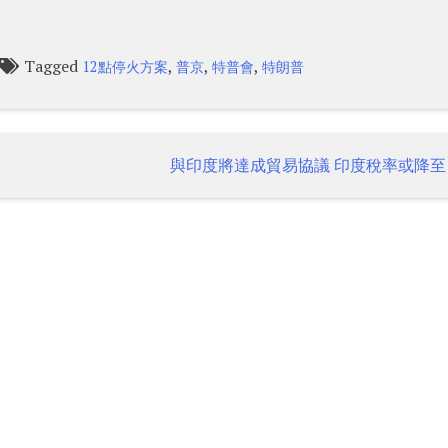
Tagged
,
,
,
12點停火方案
普京
特普會
特朗普
與印度將達成貿易協議 印度稅率或降至1