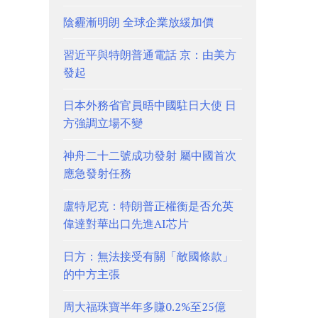
陰霾漸明朗 全球企業放緩加價
習近平與特朗普通電話 京：由美方
發起
日本外務省官員晤中國駐日大使 日
方強調立場不變
神舟二十二號成功發射 屬中國首次
應急發射任務
盧特尼克：特朗普正權衡是否允英
偉達對華出口先進AI芯片
日方：無法接受有關「敵國條款」
的中方主張
周大福珠寶半年多賺0.2%至25億