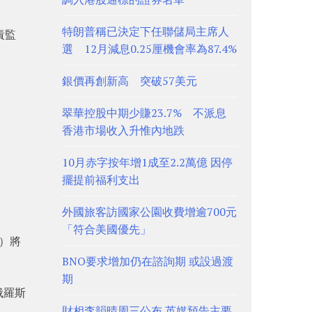
特朗普稱已決定下任聯儲局主席人
責監
選 12月減息0.25厘機會率為87.4%
銀價再創新高 突破57美元
翠華控股中期少賺23.7% 不派息
香港市場收入升惟內地跌
10月赤字按年增1成至2.2萬億 因停
擺提前福利支出
外國旅客訪國家公園收費增逾700元
「符合美國優先」
日）將
。
BNO要求增加仍在諮詢期 或設過渡
期
俄羅斯
財相李韻晴周三公布 英媒預告主要