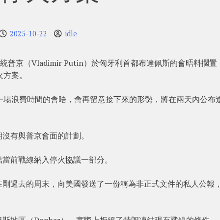
2025-10-22
idle
總統普京（Vladimir Putin）於匈牙利首都布達佩斯的會晤料擱
火方案。
一場浪費時間的會晤，會再留意接下來的形勢，將在兩天內公布
期沒有與普京會面的計劃。
結當前戰線納入停火協議一部分。
在剛過去的周末，向美國發送了一份稱為非正式文件的私人公報
斯地區（Donbas），實際上拒絕了特朗凍結現有戰線的條件。