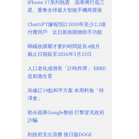
iPhone 17系列熱賣 蘋果將打低三
星、重奪全球最大智能手機商寶座
ChatGPT據報預計2030年至少2.2億
付費用戶 近日新推購物助手功能
螞蟻收購耀才要約時間延長4個月
截止日期延至2026年3月25日
人口老化成增長「計時炸彈」 EBRD
促刺激生育
烏修訂19點和平方案 本周料無「特
澤會」
勒令蘋果Google整頓 打擊冒充政府
詐騙
削政府支出浪費 推日版DOGE