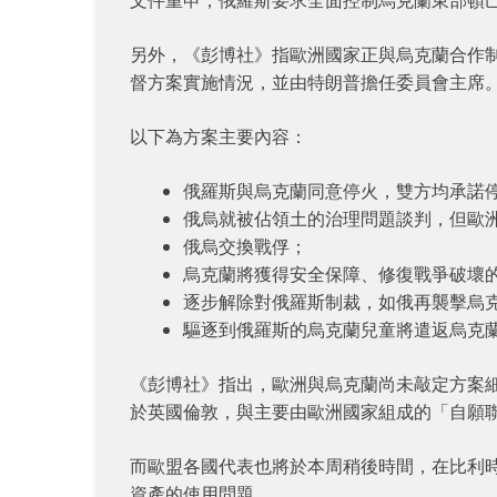
另外，《彭博社》指歐洲國家正與烏克蘭合作制
督方案實施情況，並由特朗普擔任委員會主席
以下為方案主要內容：
俄羅斯與烏克蘭同意停火，雙方均承諾
俄烏就被佔領土的治理問題談判，但歐
俄烏交換戰俘；
烏克蘭將獲得安全保障、修復戰爭破壞的
逐步解除對俄羅斯制裁，如俄再襲擊烏
驅逐到俄羅斯的烏克蘭兒童將遣返烏克
《彭博社》指出，歐洲與烏克蘭尚未敲定方案細節。烏
於英國倫敦，與主要由歐洲國家組成的「自願聯盟」（co
而歐盟各國代表也將於本周稍後時間，在比利
資產的使用問題。