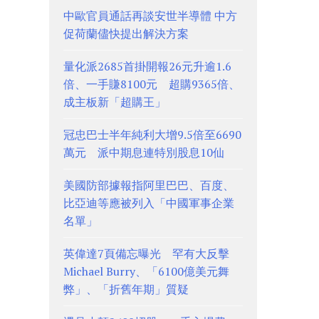
中歐官員通話再談安世半導體 中方
促荷蘭儘快提出解決方案
量化派2685首掛開報26元升逾1.6
倍、一手賺8100元 超購9365倍、
成主板新「超購王」
冠忠巴士半年純利大增9.5倍至6690
萬元 派中期息連特別股息10仙
美國防部據報指阿里巴巴、百度、
比亞迪等應被列入「中國軍事企業
名單」
英偉達7頁備忘曝光 罕有大反擊
Michael Burry、「6100億美元舞
弊」、「折舊年期」質疑