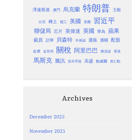
特朗普
烏克蘭
澤連斯基
澳門
王毅
習近平
美國
稀土
白宮
罷工
美團
聯儲局
蘋果
英國
英偉達
芯片
華為
貝森特
裁員
配股
通脹
訪華
通關
辛偉誠
關稅
阿里巴巴
金價
金管局
香港
陳茂波
馬斯克
騰訊
高盛
高市早苗
鮑威爾
黃仁勳
Archives
December 2025
November 2025