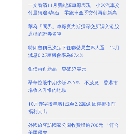
一文看清11月新能源車廠表現 小米汽車交
付量續逾4萬台 零跑車全系交付再創新高
華為「問界」車廠賽力斯獲深交所調入港股
通標的證券名單
特朗普稱已決定下任聯儲局主席人選 12月
減息0.25厘機會率為87.4%
銀價再創新高 突破57美元
翠華控股中期少賺23.7% 不派息 香港市
場收入升惟內地跌
10月赤字按年增1成至2.2萬億 因停擺提前
福利支出
外國旅客訪國家公園收費增逾700元 「符合
美國優先」