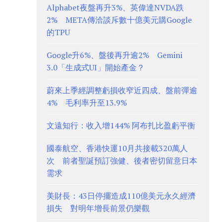
Alphabet夜盤再升3%、英偉達NVDA跌
2% META傳洽談斥數十億美元購Google
的TPU
Google升6%、盤後再升逾2% Gemini
3.0「生成式UI」開始產金？
蔚來上季經調整虧損收窄近四成、盤前彈逾
4% 毛利率升至13.9%
文遠知行：收入增144% 阿布扎比盈虧平衡
國泰航空、香港快運10月共接載320萬人
次 前者聖誕預訂強健、後者密切留意日本
需求
美財長：43日停擺造成110億美元永久經濟
損失 對明年增長前景仍樂觀