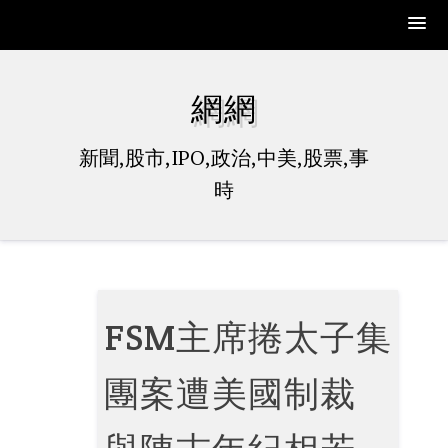
Skip
to
網網
content
新聞,股市,IPO,政治,中美,股票,事
時
FSM主席捲太子集
團案遭美國制裁