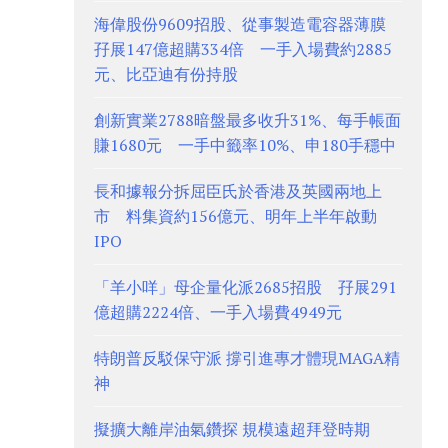
海偉股份9609招股、從事製造電容器薄膜
孖展147億超購334倍 一手入場費約2885
元、比亞迪有份持股
創新實業2788暗盤最多收升31%、每手帳面
賺1680元 一手中籤率10%、申180手穩中
長和據報分拆屈臣氏於香港及英國兩地上
市 料集資約156億元、明年上半年啟動
IPO
「羊小咩」母企量化派2685招股 孖展291
億超購2224倍、一手入場費4949元
特朗普反駁保守派 撐引進專才體現MAGA精
神
擬擴大離岸油氣鑽探 規模遠超拜登時期