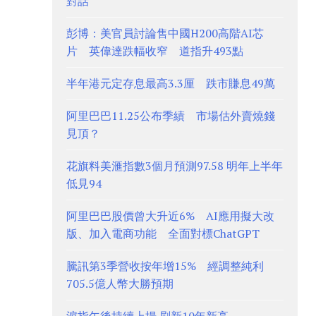
對話
彭博：美官員討論售中國H200高階AI芯
片 英偉達跌幅收窄 道指升493點
半年港元定存息最高3.3厘 跌市賺息49萬
阿里巴巴11.25公布季績 市場估外賣燒錢
見頂？
花旗料美滙指數3個月預測97.58 明年上半年
低見94
阿里巴巴股價曾大升近6% AI應用擬大改
版、加入電商功能 全面對標ChatGPT
騰訊第3季營收按年增15% 經調整純利
705.5億人幣大勝預期