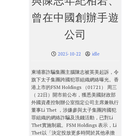
與陳志年紀相若、
曾在中國創辦手遊
公司
2025-10-22
idle
柬埔寨詐騙集團主腦陳志被英美起訴，令
旗下太子集團跨國犯罪組織網絡曝光。香
港上市的FSM Holdings （01721） 周三
（ 22日）開市前公布，獲悉美國財政部
外國資產控制辦公室指定公司主席兼執行
董事Li Thet ，涉嫌參與太子集團跨國犯
罪組織的網絡詐騙及洗錢活動，已對Li
Thet實施制裁。FSM Holdings 表示，Li
Thet以「決定投放更多時間於其他承擔