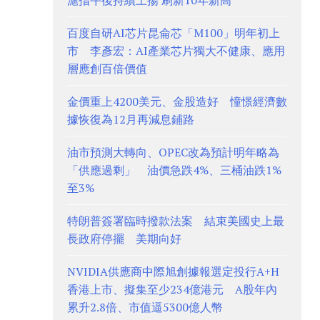
滬指午後持續上揚 刷新10年新高
百度自研AI芯片昆侖芯「M100」明年初上
市 李彥宏：AI產業芯片獨大不健康、應用
層應創百倍價值
金價重上4200美元、金股造好 憧憬經濟數
據恢復為12月再減息鋪路
油市預測大轉向、OPEC改為預計明年略為
「供應過剩」 油價急跌4%、三桶油跌1%
至3%
特朗普簽署臨時撥款法案 結束美國史上最
長政府停擺 美期向好
NVIDIA供應商中際旭創據報選定投行A+H
香港上市、擬集至少234億港元 A股年內
累升2.8倍、市值逼5300億人幣