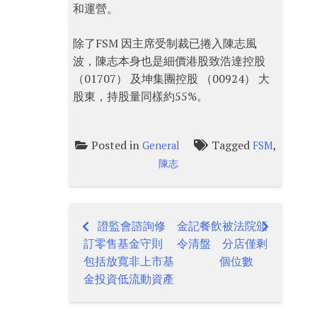
和運營。
除了FSM 因主席受制裁已捲入陳志風
波，陳志本身也是細價港股致浩達控股
（01707） 及坤集團控股 （00924） 大
股東，持股量同樣約55%。
Posted in
Tagged
,
General
FSM
陳志
證監會諮詢修
金記餐飲被法院頒
Post
訂零售基金守則
令清盤 分店僅剩
navigation
包括放寬非上市基
個位數
金投資低流動資產