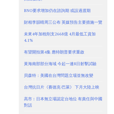
BNO要求增加仍在諮詢期 或設過渡期
財相李韻晴周三公布 英媒預告主要措施一覽
未來4年加稅削支2668億 4月最低工資加
4.1%
有望開拍第4集 應特朗普要求重啟
黃海南部部分海域 今起一連8日射擊試驗
貝森特：美國在台灣問題立場並無改變
台灣抗日片《賽德克·巴萊》 下月大陸上映
高市︰日本無立場認定台地位 有責任與中國
對話