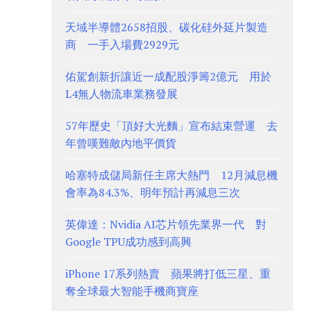
天域半導體2658招股、碳化硅外延片製造
商 一手入場費2929元
佑駕創新折讓近一成配股淨籌2億元 用於
L4無人物流車業務發展
57年歷史「頂好大光麵」宣布結束營運 去
年曾嘆難敵內地平價貨
哈塞特成儲局新任主席大熱門 12月減息機
會率為84.3%、明年預計再減息三次
英偉達：Nvidia AI芯片領先業界一代 對
Google TPU成功感到高興
iPhone 17系列熱賣 蘋果將打低三星、重
奪全球最大智能手機商寶座