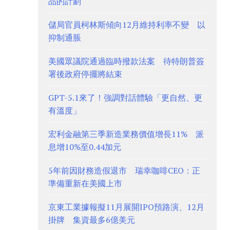
品的計劃
儲局官員柯林斯傾向12月維持利率不變 以
抑制通脹
美國眾議院通過臨時撥款法案 待特朗普簽
署後政府停擺將結束
GPT-5.1來了！強調對話體驗「更自然、更
有溫度」
宏利金融第三季新造業務價值增長11% 派
息增10%至0.44加元
5年前因財務造假退市 瑞幸咖啡CEO：正
準備重新在美國上市
京東工業據報擬11月展開IPO預路演、12月
掛牌 集資最多6億美元