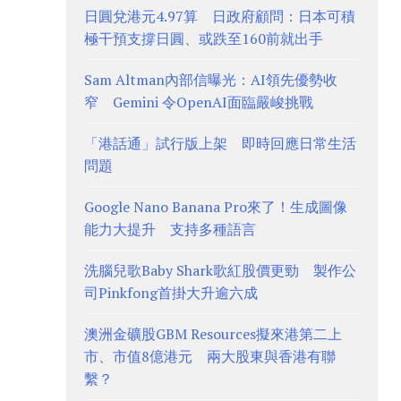
日圓兌港元4.97算 日政府顧問：日本可積
極干預支撐日圓、或跌至160前就出手
Sam Altman內部信曝光：AI領先優勢收
窄 Gemini 令OpenAI面臨嚴峻挑戰
「港話通」試行版上架 即時回應日常生活
問題
Google Nano Banana Pro來了！生成圖像
能力大提升 支持多種語言
洗腦兒歌Baby Shark歌紅股價更勁 製作公
司Pinkfong首掛大升逾六成
澳洲金礦股GBM Resources擬來港第二上
市、市值8億港元 兩大股東與香港有聯
繫？