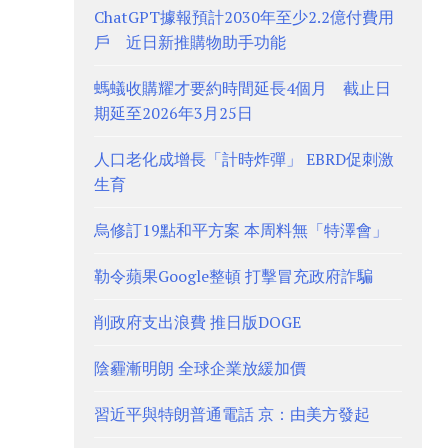
ChatGPT據報預計2030年至少2.2億付費用
戶 近日新推購物助手功能
螞蟻收購耀才要約時間延長4個月 截止日
期延至2026年3月25日
人口老化成增長「計時炸彈」 EBRD促刺激
生育
烏修訂19點和平方案 本周料無「特澤會」
勒令蘋果Google整頓 打擊冒充政府詐騙
削政府支出浪費 推日版DOGE
陰霾漸明朗 全球企業放緩加價
習近平與特朗普通電話 京：由美方發起