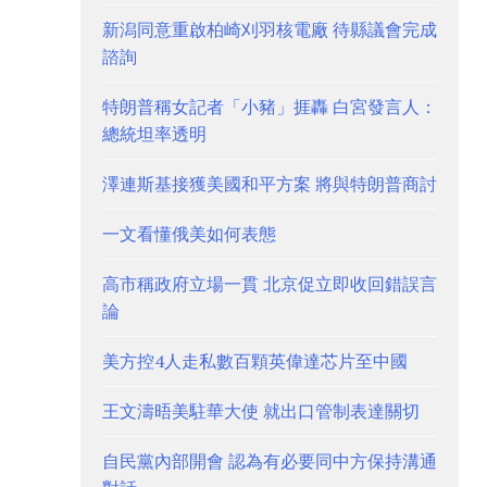
新潟同意重啟柏崎刈羽核電廠 待縣議會完成
諮詢
特朗普稱女記者「小豬」捱轟 白宮發言人：
總統坦率透明
澤連斯基接獲美國和平方案 將與特朗普商討
一文看懂俄美如何表態
高市稱政府立場一貫 北京促立即收回錯誤言
論
美方控4人走私數百顆英偉達芯片至中國
王文濤晤美駐華大使 就出口管制表達關切
自民黨內部開會 認為有必要同中方保持溝通