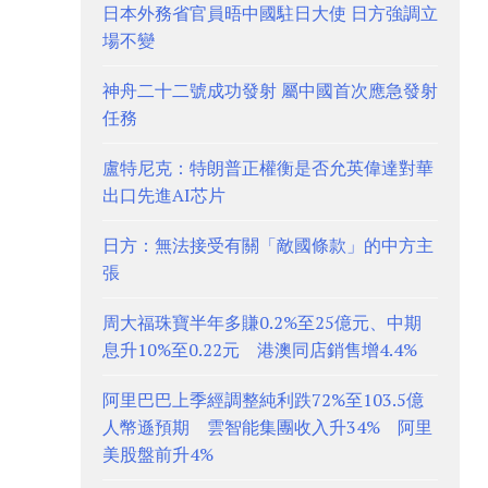
日本外務省官員晤中國駐日大使 日方強調立
場不變
神舟二十二號成功發射 屬中國首次應急發射
任務
盧特尼克：特朗普正權衡是否允英偉達對華
出口先進AI芯片
日方：無法接受有關「敵國條款」的中方主
張
周大福珠寶半年多賺0.2%至25億元、中期
息升10%至0.22元 港澳同店銷售增4.4%
阿里巴巴上季經調整純利跌72%至103.5億
人幣遜預期 雲智能集團收入升34% 阿里
美股盤前升4%