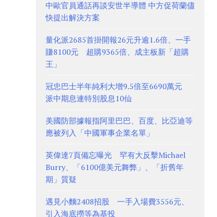
中歐官員通話再談安世半導體 中方促荷蘭儘
快提出解決方案
量化派2685首掛開報26元升逾1.6倍、一手
賺8100元 超購9365倍、成主板新「超購
王」
冠忠巴士半年純利大增9.5倍至6690萬元
派中期息連特別股息10仙
美國防部據報指阿里巴巴、百度、比亞迪等
應被列入「中國軍事企業名單」
英偉達7頁備忘曝光 罕有大反擊Michael
Burry、「6100億美元舞弊」、「折舊年
期」質疑
遇見小麵2408招股 一手入場費3556元、
引入海底撈等為基投