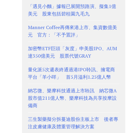
「遇見小麵」據報已展開預路演、擬集1億
美元 股東包括碧桂園九毛九
Manner Coffee再傳來港上市、集資數億美
元 官方：「不予置評」
加密幣ETF巨頭「灰度」申美股IPO、AUM
達350億美元 股票代號GRAY
量化派5次遞表終通過港IPO聆訊、擁電商
平台「羊小咩」 首5月溢利1.25億人幣
納芯微、樂摩科技通過上市聆訊 納芯微A
股市值211億人幣、樂摩科技為共享按摩設
備商
三生製藥擬分拆蔓迪股份主板上市 後者專
注皮膚健康及體重管理解決方案