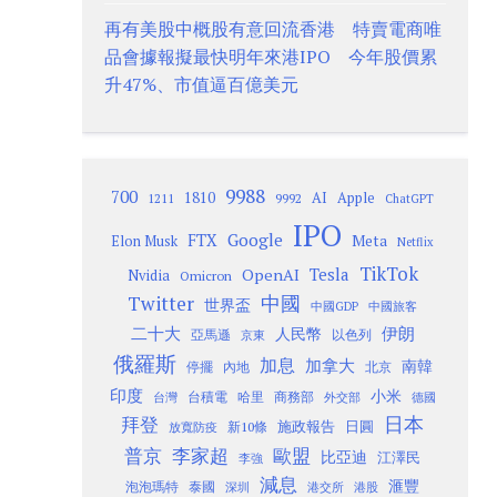
再有美股中概股有意回流香港 特賣電商唯
品會據報擬最快明年來港IPO 今年股價累
升47%、市值逼百億美元
9988
700
1810
AI
Apple
1211
9992
ChatGPT
IPO
Google
FTX
Meta
Elon Musk
Netflix
TikTok
Tesla
OpenAI
Nvidia
Omicron
Twitter
中國
世界盃
中國GDP
中國旅客
二十大
伊朗
人民幣
以色列
亞馬遜
京東
俄羅斯
加息
加拿大
南韓
內地
停擺
北京
印度
小米
台灣
台積電
哈里
商務部
外交部
德國
日本
拜登
施政報告
日圓
新10條
放寬防疫
歐盟
普京
李家超
比亞迪
江澤民
李強
減息
滙豐
泡泡瑪特
泰國
深圳
港股
港交所