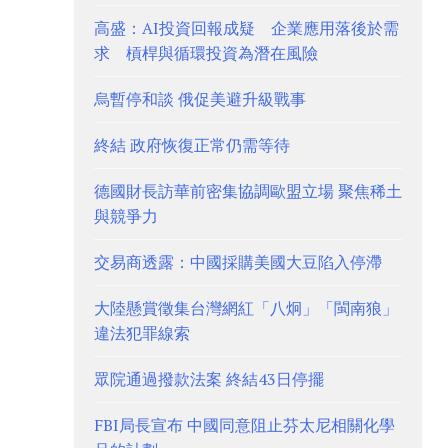
高盛：AI投資回報成疑 企業應用落後於需
求 槓桿與循環投資為潛在風險
烏暫停和談 俄促美避升級戰事
終結 政府恢復正常仍需等待
德國財長訪華前密集協調歐盟立場 聚焦稀土
與競爭力
交易商透露：中國採購美國大豆陷入停滯
大陸懸賞徵集台灣網紅「八炯」「閩南狼」
違法犯罪線索
眾院通過撥款法案 終結43日停擺
FBI局長宣布 中國同意阻止芬太尼相關化學