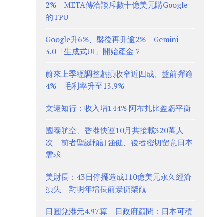
2% META傳洽談斥數十億美元購Google
的TPU
Google升6%、盤後再升逾2% Gemini
3.0「生成式UI」開始產金？
蔚來上季經調整虧損收窄近四成、盤前彈逾
4% 毛利率升至13.9%
文遠知行：收入增144% 阿布扎比盈虧平衡
國泰航空、香港快運10月共接載320萬人
次 前者聖誕預訂強健、後者密切留意日本
需求
美財長：43日停擺造成110億美元永久經濟
損失 對明年增長前景仍樂觀
日圓兌港元4.97算 日政府顧問：日本可積