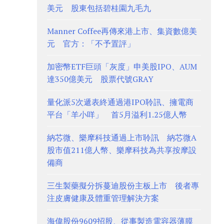
美元 股東包括碧桂園九毛九
Manner Coffee再傳來港上市、集資數億美
元 官方：「不予置評」
加密幣ETF巨頭「灰度」申美股IPO、AUM
達350億美元 股票代號GRAY
量化派5次遞表終通過港IPO聆訊、擁電商
平台「羊小咩」 首5月溢利1.25億人幣
納芯微、樂摩科技通過上市聆訊 納芯微A
股市值211億人幣、樂摩科技為共享按摩設
備商
三生製藥擬分拆蔓迪股份主板上市 後者專
注皮膚健康及體重管理解決方案
海偉股份9609招股、從事製造電容器薄膜