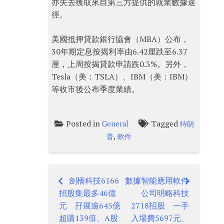
亦失去獲取來自第三方提供的就業數據途
徑。
美國抵押貸款銀行協會（MBA）公布，
30年期定息按揭利率由6.42厘跌至6.37
厘，上周按揭貸款申請跌0.3%。另外，
Tesla（美：TSLA）、IBM（美：IBM）
等收市後公布季度業績。
Posted in
Tagged
General
特朗
,
普
軟件
劍橋科技6166
數據智能應用軟件
Post
招股集最多46億
公司明略科技
navigation
元 孖展逾645億
2718招股 一手
超購139倍、A股
入場費5697元、