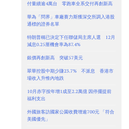
付量續逾4萬台 零跑車全系交付再創新高
華為「問界」車廠賽力斯獲深交所調入港股
通標的證券名單
特朗普稱已決定下任聯儲局主席人選 12月
減息0.25厘機會率為87.4%
銀價再創新高 突破57美元
翠華控股中期少賺23.7% 不派息 香港市
場收入升惟內地跌
10月赤字按年增1成至2.2萬億 因停擺提前
福利支出
外國旅客訪國家公園收費增逾700元 「符合
美國優先」