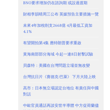
BNO要求增加仍在諮詢期 或設過渡期
財相李韻晴周三公布 英媒預告主要措施一覽
未來4年加稅削支2668億 4月最低工資加
4.1%
有望開拍第4集 應特朗普要求重啟
黃海南部部分海域 今起一連8日射擊試驗
貝森特：美國在台灣問題立場並無改變
台灣抗日片《賽德克·巴萊》 下月大陸上映
高市︰日本無立場認定台地位 有責任與中國
對話
中歐官員通話再談安世半導體 中方促荷蘭儘