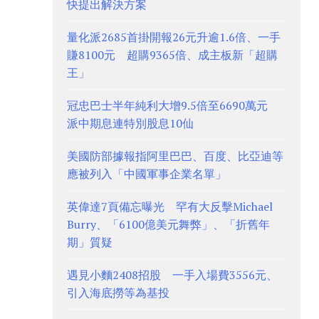
快提出解決方案
量化派2685首掛開報26元升逾1.6倍、一手
賺8100元 超購9365倍、成主板新「超購
王」
冠忠巴士半年純利大增9.5倍至6690萬元
派中期息連特別股息10仙
美國防部據報指阿里巴巴、百度、比亞迪等
應被列入「中國軍事企業名單」
英偉達7頁備忘曝光 罕有大反擊Michael
Burry、「6100億美元舞弊」、「折舊年
期」質疑
遇見小麵2408招股 一手入場費3556元、
引入海底撈等為基投