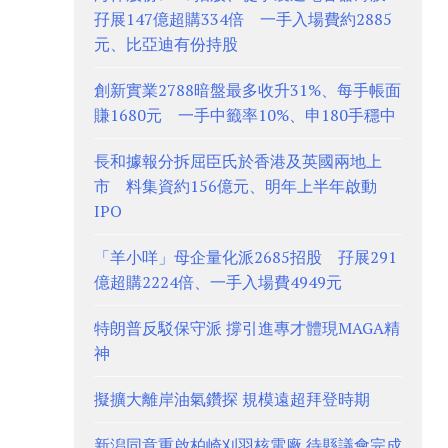
孖展147億超購334倍 一手入場費約2885
元、比亞迪有份持股
創新實業2788暗盤最多收升31%、每手帳面
賺1680元 一手中籤率10%、申180手穩中
長和據報分拆屈臣氏於香港及英國兩地上
市 料集資約156億元、明年上半年啟動
IPO
「羊小咩」母企量化派2685招股 孖展291
億超購2224倍、一手入場費4949元
特朗普反駁保守派 撐引進專才體現MAGA精
神
擬擴大離岸油氣鑽探 規模遠超拜登時期
新潟同意重啟柏崎刈羽核電廠 待縣議會完成