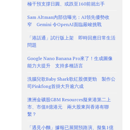
極干預支撐日圓、或跌至160前就出手
Sam Altman內部信曝光：AI領先優勢收
窄 Gemini 令OpenAI面臨嚴峻挑戰
「港話通」試行版上架 即時回應日常生活
問題
Google Nano Banana Pro來了！生成圖像
能力大提升 支持多種語言
洗腦兒歌Baby Shark歌紅股價更勁 製作公
司Pinkfong首掛大升逾六成
澳洲金礦股GBM Resources擬來港第二上
市、市值8億港元 兩大股東與香港有聯
繫？
「遇見小麵」據報已展開預路演、擬集1億