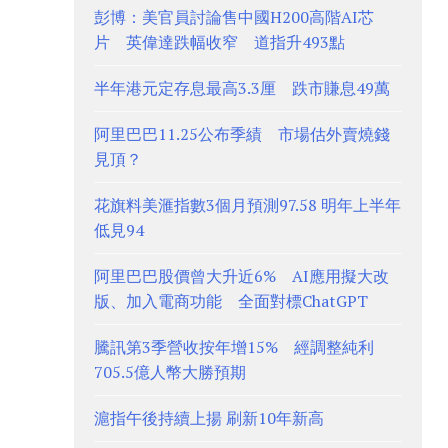
彭博：美官員討論售中國H200高階AI芯
片 英偉達跌幅收窄 道指升493點
半年港元定存息最高3.3厘 跌市賺息49萬
阿里巴巴11.25公布季績 市場估外賣燒錢
見頂？
花旗料美滙指數3個月預測97.58 明年上半年
低見94
阿里巴巴股價曾大升近6% AI應用擬大改
版、加入電商功能 全面對標ChatGPT
騰訊第3季營收按年增15% 經調整純利
705.5億人幣大勝預期
滬指午後持續上揚 刷新10年新高