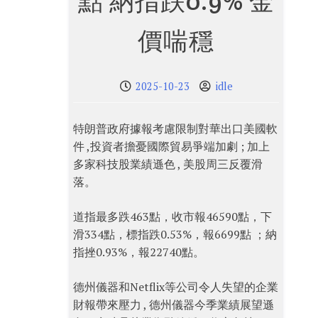
點 納指跌0.9% 金
價喘穩
2025-10-23
idle
特朗普政府據報考慮限制對華出口美國軟
件 ,投資者擔憂國際貿易爭端加劇 ; 加上
多家科技股業績遜色 , 美股周三反覆滑
落。
道指最多跌463點，收市報46590點，下
滑334點，標指跌0.53%，報6699點 ；納
指挫0.93%，報22740點。
德州儀器和Netflix等公司令人失望的企業
財報帶來壓力 , 德州儀器今季業績展望遜