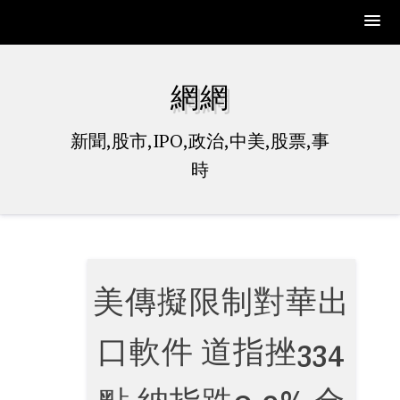
Skip
to
網網
content
新聞,股市,IPO,政治,中美,股票,事
時
美傳擬限制對華出
口軟件 道指挫334