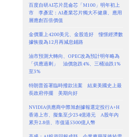
百度自研AI芯片昆侖芯「M100」明年初上
市 李彥宏：AI產業芯片獨大不健康、應用
層應創百倍價值
金價重上4200美元、金股造好 憧憬經濟數
據恢復為12月再減息鋪路
油市預測大轉向、OPEC改為預計明年略為
「供應過剩」 油價急跌4%、三桶油跌1%
至3%
特朗普簽署臨時撥款法案 結束美國史上最
長政府停擺 美期向好
NVIDIA供應商中際旭創據報選定投行A+H
香港上市、擬集至少234億港元 A股年內
累升2.8倍、市值逼5300億人幣
高盛：AI投資回報成疑 企業應用落後於需