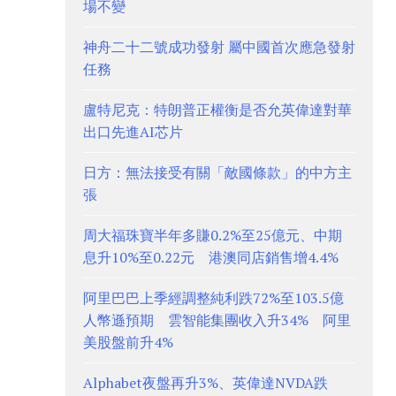
場不變
神舟二十二號成功發射 屬中國首次應急發射
任務
盧特尼克：特朗普正權衡是否允英偉達對華
出口先進AI芯片
日方：無法接受有關「敵國條款」的中方主
張
周大福珠寶半年多賺0.2%至25億元、中期
息升10%至0.22元 港澳同店銷售增4.4%
阿里巴巴上季經調整純利跌72%至103.5億
人幣遜預期 雲智能集團收入升34% 阿里
美股盤前升4%
Alphabet夜盤再升3%、英偉達NVDA跌