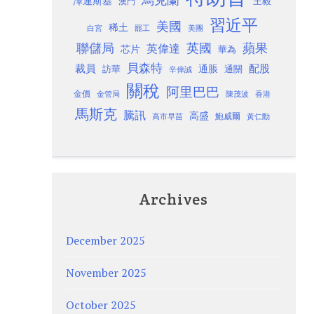
澤連斯基
澳門
王毅
習近平
美國
稀土
白宮
罷工
美團
聯儲局
蘋果
英國
英偉達
芯片
華為
貝森特
裁員
配股
通脹
訪華
通關
辛偉誠
關稅
阿里巴巴
金價
金管局
香港
陳茂波
馬斯克
騰訊
高盛
高市早苗
鮑威爾
黃仁勳
Archives
December 2025
November 2025
October 2025