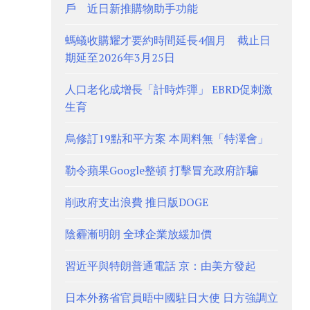
戶 近日新推購物助手功能
螞蟻收購耀才要約時間延長4個月 截止日
期延至2026年3月25日
人口老化成增長「計時炸彈」 EBRD促刺激
生育
烏修訂19點和平方案 本周料無「特澤會」
勒令蘋果Google整頓 打擊冒充政府詐騙
削政府支出浪費 推日版DOGE
陰霾漸明朗 全球企業放緩加價
習近平與特朗普通電話 京：由美方發起
日本外務省官員晤中國駐日大使 日方強調立