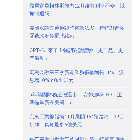
儲局官員柯林斯傾向12月維持利率不變 以
抑制通脹
美國眾議院通過臨時撥款法案 待特朗普簽
署後政府停擺將結束
GPT-5.1來了！強調對話體驗「更自然、更
有溫度」
宏利金融第三季新造業務價值增長11% 派
息增10%至0.44加元
5年前因財務造假退市 瑞幸咖啡CEO：正
準備重新在美國上市
京東工業據報擬11月展開IPO預路演、12月
掛牌 集資最多6億美元
再有美股中概股有意回流香港 特賣電商唯