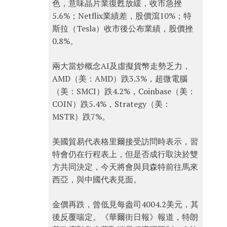
色，意味晶片業復甦放緩，收市急挫
5.6%；Netflix業績差，股價瀉10%；特
斯拉（Tesla）收市後公布業績，股價挫
0.8%。
兩大當炒概念AI及虛擬貨幣走勢乏力，
AMD（美：AMD）跌3.3%，超微電腦
（美：SMCI）跌4.2%，Coinbase（美：
COIN）跌5.4%，Strategy（美：
MSTR）跌7%。
美國貿易代表格里爾接受訪問時表示，習
特會仍在行程表上，但是否成行取決於雙
方共同決定，今天將會與貝森特前往馬來
西亞，與中國代表見面。
金價再跌，曾低見每盎司4004.2美元，其
後反覆喘定。《華爾街日報》報道，特朗