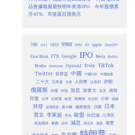
品會據報擬最快明年來港IPO 今年股價累
升47%、市值逼百億美元
9988
700
1810
AI
Apple
1211
9992
ChatGPT
IPO
Google
FTX
Meta
Elon Musk
Netflix
TikTok
Tesla
OpenAI
Nvidia
Omicron
Twitter
中國
世界盃
中國GDP
中國旅客
二十大
伊朗
人民幣
以色列
亞馬遜
京東
俄羅斯
加息
加拿大
南韓
內地
停擺
北京
印度
小米
台灣
台積電
哈里
商務部
外交部
德國
日本
拜登
施政報告
日圓
新10條
放寬防疫
歐盟
普京
李家超
比亞迪
江澤民
李強
減息
滙豐
泡泡瑪特
泰國
深圳
港股
港交所
特朗普
烏克蘭