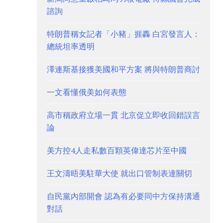
諮詢
特朗普稱女記者「小豬」捱轟 白宮發言人：
總統坦率透明
澤連斯基接獲美國和平方案 將與特朗普商討
一文看懂俄美如何表態
高市稱政府立場一貫 北京促立即收回錯誤言
論
美方控4人走私數百顆英偉達芯片至中國
王文濤晤美駐華大使 就出口管制表達關切
自民黨內部開會 認為有必要同中方保持溝通
對話