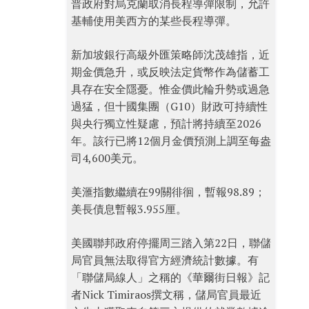
普政府對烏克蘭取消長程導彈限制，允許
基輔使用美西方的某些長程導彈。
新加坡銀行高級外匯策略師沈茂雄指，近
期金價急升，或反映法定貨幣作為儲蓄工
具存在安全隱憂。惟金價此輪升勢或過急
過猛，但十國集團（G10）財政可持續性
與央行獨立性疑慮，預計將持續至2026
年。該行已將12個月金價預測上調至每盎
司4,600美元。
美滙指數繼續在99關徘徊，暫報98.89；
美長債息暫報3.955厘。
美國聯邦政府停擺周三踏入第22日，聯儲
局官員無法取得官方經濟統計數據。有
「聯儲局線人」之稱的《華爾街日報》記
者Nick Timiraos撰文稱，儲局官員最近