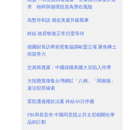
求 槓桿與循環投資為潛在風險
烏暫停和談 俄促美避升級戰事
終結 政府恢復正常仍需等待
德國財長訪華前密集協調歐盟立場 聚焦稀土
與競爭力
交易商透露：中國採購美國大豆陷入停滯
大陸懸賞徵集台灣網紅「八炯」「閩南狼」
違法犯罪線索
眾院通過撥款法案 終結43日停擺
FBI局長宣布 中國同意阻止芬太尼相關化學
品的計劃