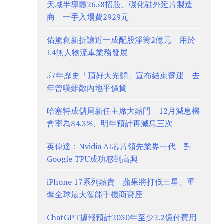
天域半導體2658招股、碳化硅外延片製造
商 一手入場費2929元
佑駕創新折讓近一成配股淨籌2億元 用於
L4無人物流車業務發展
57年歷史「頂好大光麵」宣布結束營運 去
年曾嘆難敵內地平價貨
哈塞特成儲局新任主席大熱門 12月減息機
會率為84.3%、明年預計再減息三次
英偉達：Nvidia AI芯片領先業界一代 對
Google TPU成功感到高興
iPhone 17系列熱賣 蘋果將打低三星、重
奪全球最大智能手機商寶座
ChatGPT據報預計2030年至少2.2億付費用