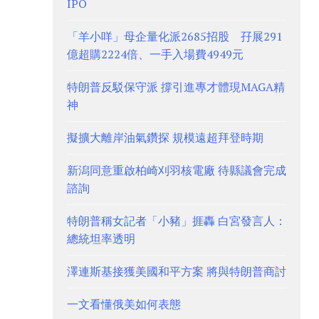
IPO
「羊小咩」母企量化派2685招股 孖展291
億超購2224倍、一手入場費4949元
特朗普反駁保守派 撐引進專才體現MAGA精
神
擬擴大離岸油氣鑽探 規模遠超拜登時期
新潟同意重啟柏崎刈羽核電廠 待縣議會完成
諮詢
特朗普稱女記者「小豬」捱轟 白宮發言人：
總統坦率透明
澤連斯基接獲美國和平方案 將與特朗普商討
一文看懂俄美如何表態