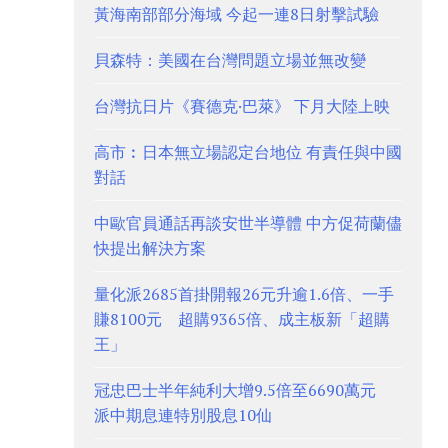
黃海南部部分海域 今起一連8日射擊試驗
貝森特：美國在台灣問題立場並無改變
台灣抗日片《賽德克·巴萊》 下月大陸上映
高市︰日本無立場認定台地位 有責任與中國
對話
中歐官員通話再談安世半導體 中方促荷蘭儘
快提出解決方案
量化派2685首掛開報26元升逾1.6倍、一手
賺8100元 超購9365倍、成主板新「超購
王」
冠忠巴士半年純利大增9.5倍至6690萬元
派中期息連特別股息10仙