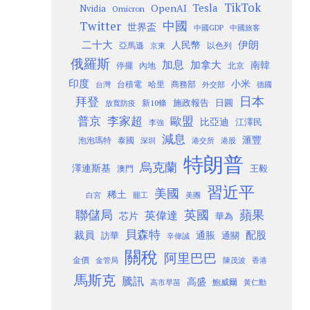
TikTok
Tesla
OpenAI
Nvidia
Omicron
Twitter
中國
世界盃
中國GDP
中國旅客
二十大
伊朗
人民幣
以色列
亞馬遜
京東
俄羅斯
加息
加拿大
南韓
內地
停擺
北京
印度
小米
台灣
台積電
哈里
商務部
外交部
德國
日本
拜登
施政報告
日圓
新10條
放寬防疫
歐盟
普京
李家超
比亞迪
江澤民
李強
減息
滙豐
泡泡瑪特
泰國
深圳
港股
港交所
特朗普
烏克蘭
澤連斯基
澳門
王毅
習近平
美國
稀土
白宮
罷工
美團
聯儲局
蘋果
英國
英偉達
芯片
華為
貝森特
裁員
配股
通脹
訪華
通關
辛偉誠
關稅
阿里巴巴
金價
金管局
香港
陳茂波
馬斯克
騰訊
高盛
高市早苗
鮑威爾
黃仁勳