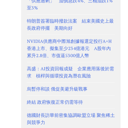
「供應過剩」 油價急跌4%、三桶油跌1%
至3%
特朗普簽署臨時撥款法案 結束美國史上最
長政府停擺 美期向好
NVIDIA供應商中際旭創據報選定投行A+H
香港上市、擬集至少234億港元 A股年內
累升2.8倍、市值逼5300億人幣
高盛：AI投資回報成疑 企業應用落後於需
求 槓桿與循環投資為潛在風險
烏暫停和談 俄促美避升級戰事
終結 政府恢復正常仍需等待
德國財長訪華前密集協調歐盟立場 聚焦稀土
與競爭力