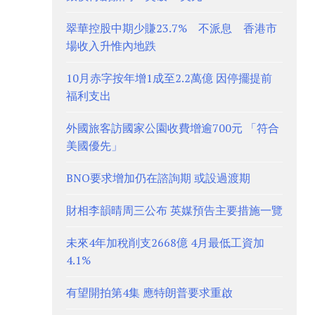
翠華控股中期少賺23.7% 不派息 香港市
場收入升惟內地跌
10月赤字按年增1成至2.2萬億 因停擺提前
福利支出
外國旅客訪國家公園收費增逾700元 「符合
美國優先」
BNO要求增加仍在諮詢期 或設過渡期
財相李韻晴周三公布 英媒預告主要措施一覽
未來4年加稅削支2668億 4月最低工資加
4.1%
有望開拍第4集 應特朗普要求重啟