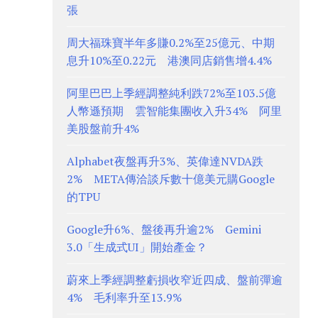
張
周大福珠寶半年多賺0.2%至25億元、中期
息升10%至0.22元 港澳同店銷售增4.4%
阿里巴巴上季經調整純利跌72%至103.5億
人幣遜預期 雲智能集團收入升34% 阿里
美股盤前升4%
Alphabet夜盤再升3%、英偉達NVDA跌
2% META傳洽談斥數十億美元購Google
的TPU
Google升6%、盤後再升逾2% Gemini
3.0「生成式UI」開始產金？
蔚來上季經調整虧損收窄近四成、盤前彈逾
4% 毛利率升至13.9%