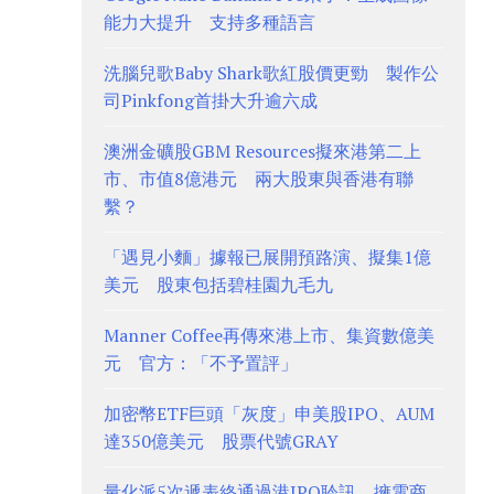
能力大提升 支持多種語言
洗腦兒歌Baby Shark歌紅股價更勁 製作公
司Pinkfong首掛大升逾六成
澳洲金礦股GBM Resources擬來港第二上
市、市值8億港元 兩大股東與香港有聯
繫？
「遇見小麵」據報已展開預路演、擬集1億
美元 股東包括碧桂園九毛九
Manner Coffee再傳來港上市、集資數億美
元 官方：「不予置評」
加密幣ETF巨頭「灰度」申美股IPO、AUM
達350億美元 股票代號GRAY
量化派5次遞表終通過港IPO聆訊、擁電商