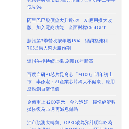
低見94
阿里巴巴股價曾大升近6% AI應用擬大改
版、加入電商功能 全面對標ChatGPT
騰訊第3季營收按年增15% 經調整純利
705.5億人幣大勝預期
滬指午後持續上揚 刷新10年新高
百度自研AI芯片昆侖芯「M100」明年初上
市 李彥宏：AI產業芯片獨大不健康、應用
層應創百倍價值
金價重上4200美元、金股造好 憧憬經濟數
據恢復為12月再減息鋪路
油市預測大轉向、OPEC改為預計明年略為