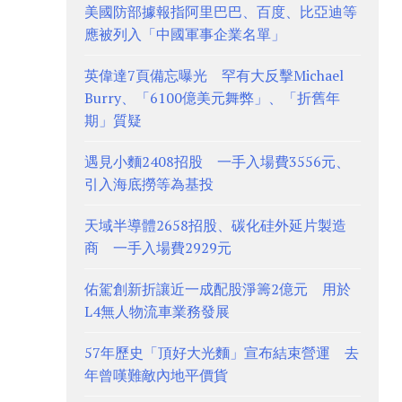
美國防部據報指阿里巴巴、百度、比亞迪等
應被列入「中國軍事企業名單」
英偉達7頁備忘曝光 罕有大反擊Michael
Burry、「6100億美元舞弊」、「折舊年
期」質疑
遇見小麵2408招股 一手入場費3556元、
引入海底撈等為基投
天域半導體2658招股、碳化硅外延片製造
商 一手入場費2929元
佑駕創新折讓近一成配股淨籌2億元 用於
L4無人物流車業務發展
57年歷史「頂好大光麵」宣布結束營運 去
年曾嘆難敵內地平價貨