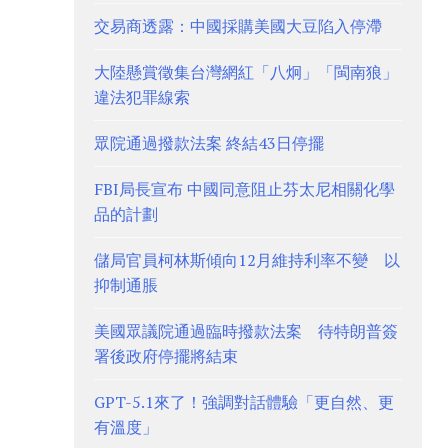
交易商透露：中國採購美國大豆陷入停滯
大陸懸賞徵集台灣網紅「八炯」「閩南狼」
違法犯罪線索
眾院通過撥款法案 終結43日停擺
FBI局長宣布 中國同意阻止芬太尼相關化學
品的計劃
儲局官員柯林斯傾向12月維持利率不變 以
抑制通脹
美國眾議院通過臨時撥款法案 待特朗普簽
署後政府停擺將結束
GPT-5.1來了！強調對話體驗「更自然、更
有溫度」