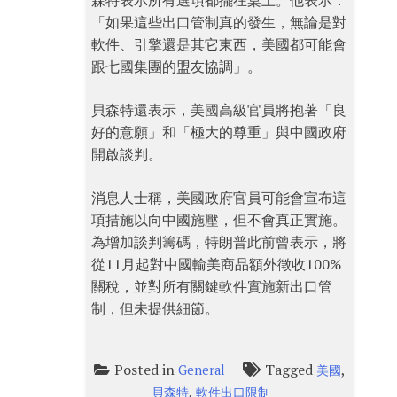
森特表示所有選項都擺在桌上。他表示：
「如果這些出口管制真的發生，無論是對
軟件、引擎還是其它東西，美國都可能會
跟七國集團的盟友協調」。
貝森特還表示，美國高級官員將抱著「良
好的意願」和「極大的尊重」與中國政府
開啟談判。
消息人士稱，美國政府官員可能會宣布這
項措施以向中國施壓，但不會真正實施。
為增加談判籌碼，特朗普此前曾表示，將
從11月起對中國輸美商品額外徵收100%
關稅，並對所有關鍵軟件實施新出口管
制，但未提供細節。
Posted in
Tagged
,
General
美國
,
貝森特
軟件出口限制