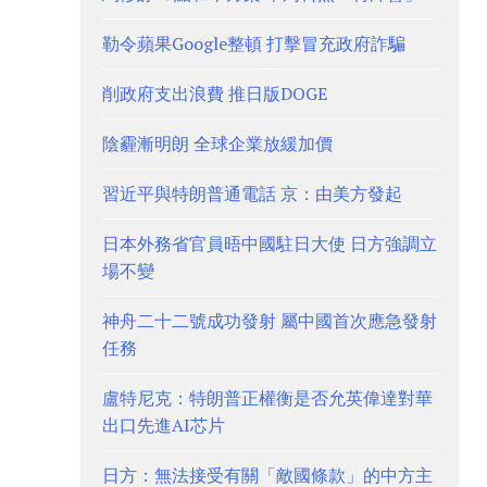
勒令蘋果Google整頓 打擊冒充政府詐騙
削政府支出浪費 推日版DOGE
陰霾漸明朗 全球企業放緩加價
習近平與特朗普通電話 京：由美方發起
日本外務省官員晤中國駐日大使 日方強調立
場不變
神舟二十二號成功發射 屬中國首次應急發射
任務
盧特尼克：特朗普正權衡是否允英偉達對華
出口先進AI芯片
日方：無法接受有關「敵國條款」的中方主