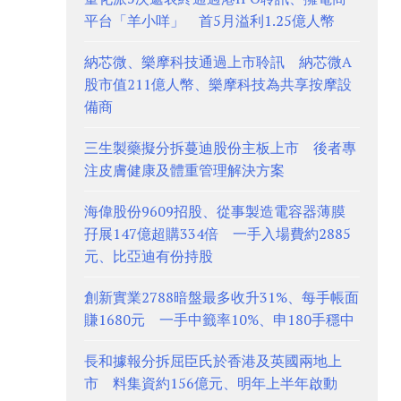
平台「羊小咩」 首5月溢利1.25億人幣
納芯微、樂摩科技通過上市聆訊 納芯微A
股市值211億人幣、樂摩科技為共享按摩設
備商
三生製藥擬分拆蔓迪股份主板上市 後者專
注皮膚健康及體重管理解決方案
海偉股份9609招股、從事製造電容器薄膜
孖展147億超購334倍 一手入場費約2885
元、比亞迪有份持股
創新實業2788暗盤最多收升31%、每手帳面
賺1680元 一手中籤率10%、申180手穩中
長和據報分拆屈臣氏於香港及英國兩地上
市 料集資約156億元、明年上半年啟動