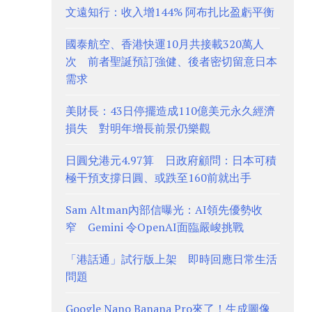
文遠知行：收入增144% 阿布扎比盈虧平衡
國泰航空、香港快運10月共接載320萬人
次 前者聖誕預訂強健、後者密切留意日本
需求
美財長：43日停擺造成110億美元永久經濟
損失 對明年增長前景仍樂觀
日圓兌港元4.97算 日政府顧問：日本可積
極干預支撐日圓、或跌至160前就出手
Sam Altman內部信曝光：AI領先優勢收
窄 Gemini 令OpenAI面臨嚴峻挑戰
「港話通」試行版上架 即時回應日常生活
問題
Google Nano Banana Pro來了！生成圖像