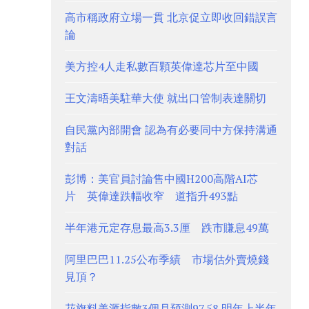
高市稱政府立場一貫 北京促立即收回錯誤言
論
美方控4人走私數百顆英偉達芯片至中國
王文濤晤美駐華大使 就出口管制表達關切
自民黨內部開會 認為有必要同中方保持溝通
對話
彭博：美官員討論售中國H200高階AI芯
片 英偉達跌幅收窄 道指升493點
半年港元定存息最高3.3厘 跌市賺息49萬
阿里巴巴11.25公布季績 市場估外賣燒錢
見頂？
花旗料美滙指數3個月預測97.58 明年上半年