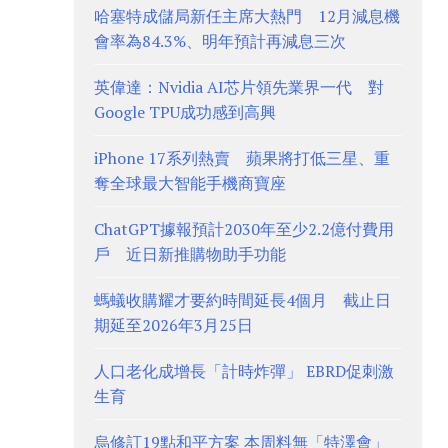
哈塞特成儲局新任主席大熱門 12月減息機
會率為84.3%、明年預計再減息三次
英偉達：Nvidia AI芯片領先業界一代 對
Google TPU成功感到高興
iPhone 17系列熱賣 蘋果將打低三星、重
奪全球最大智能手機商寶座
ChatGPT據報預計2030年至少2.2億付費用
戶 近日新推購物助手功能
螞蟻收購耀才要約時間延長4個月 截止日
期延至2026年3月25日
人口老化成增長「計時炸彈」 EBRD促刺激
生育
烏修訂19點和平方案 本周料無「特澤會」