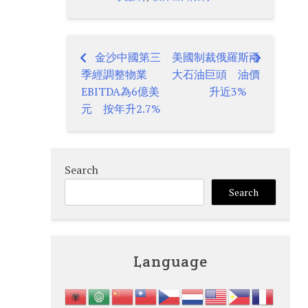
金沙中國第三
美國制裁俄羅斯兩
Post
季經調整物業
大石油巨頭 油價
navigation
EBITDA為6億美
升近3%
元 按年升2.7%
Search
Search
Language