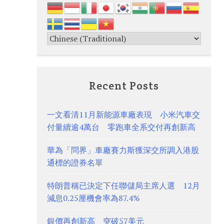
Recent Posts
一文看清11月新能源車廠表現 小米汽車交
付量續逾4萬台 零跑車全系交付再創新高
華為「問界」車廠賽力斯獲深交所調入港股
通標的證券名單
特朗普稱已決定下任聯儲局主席人選 12月
減息0.25厘機會率為87.4%
銀價再創新高 突破57美元