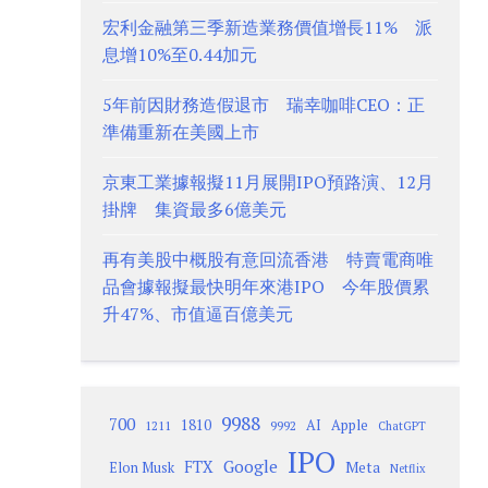
宏利金融第三季新造業務價值增長11% 派
息增10%至0.44加元
5年前因財務造假退市 瑞幸咖啡CEO：正
準備重新在美國上市
京東工業據報擬11月展開IPO預路演、12月
掛牌 集資最多6億美元
再有美股中概股有意回流香港 特賣電商唯
品會據報擬最快明年來港IPO 今年股價累
升47%、市值逼百億美元
9988
700
1810
AI
Apple
1211
9992
ChatGPT
IPO
Google
FTX
Meta
Elon Musk
Netflix