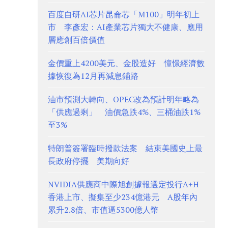
百度自研AI芯片昆侖芯「M100」明年初上
市 李彥宏：AI產業芯片獨大不健康、應用
層應創百倍價值
金價重上4200美元、金股造好 憧憬經濟數
據恢復為12月再減息鋪路
油市預測大轉向、OPEC改為預計明年略為
「供應過剩」 油價急跌4%、三桶油跌1%
至3%
特朗普簽署臨時撥款法案 結束美國史上最
長政府停擺 美期向好
NVIDIA供應商中際旭創據報選定投行A+H
香港上市、擬集至少234億港元 A股年內
累升2.8倍、市值逼5300億人幣