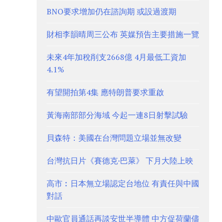
BNO要求增加仍在諮詢期 或設過渡期
財相李韻晴周三公布 英媒預告主要措施一覽
未來4年加稅削支2668億 4月最低工資加
4.1%
有望開拍第4集 應特朗普要求重啟
黃海南部部分海域 今起一連8日射擊試驗
貝森特：美國在台灣問題立場並無改變
台灣抗日片《賽德克·巴萊》 下月大陸上映
高市︰日本無立場認定台地位 有責任與中國
對話
中歐官員通話再談安世半導體 中方促荷蘭儘