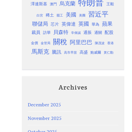
特朗普
烏克蘭
澤連斯基
澳門
王毅
習近平
美國
稀土
白宮
罷工
美團
聯儲局
蘋果
英國
英偉達
芯片
華為
貝森特
裁員
配股
通脹
訪華
通關
辛偉誠
關稅
阿里巴巴
金價
金管局
香港
陳茂波
馬斯克
騰訊
高盛
高市早苗
鮑威爾
黃仁勳
Archives
December 2025
November 2025
October 2025