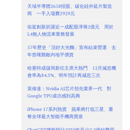
天域半導體2658招股、碳化硅外延片製造
商 一手入場費2929元
佑駕創新折讓近一成配股淨籌2億元 用於
L4無人物流車業務發展
57年歷史「頂好大光麵」宣布結束營運 去
年曾嘆難敵內地平價貨
哈塞特成儲局新任主席大熱門 12月減息機
會率為84.3%、明年預計再減息三次
英偉達：Nvidia AI芯片領先業界一代 對
Google TPU成功感到高興
iPhone 17系列熱賣 蘋果將打低三星、重
奪全球最大智能手機商寶座
ChatGPT據報預計2030年至少2.2億付費用