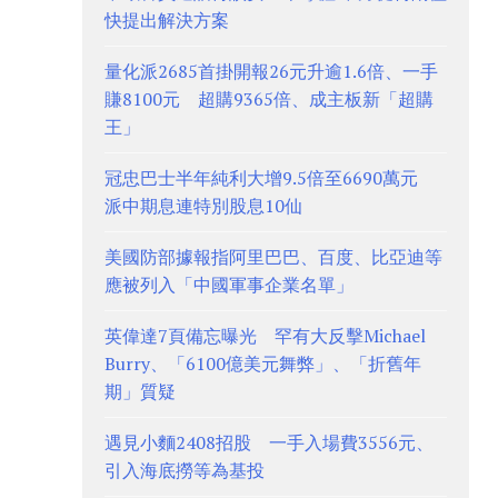
快提出解決方案
量化派2685首掛開報26元升逾1.6倍、一手
賺8100元 超購9365倍、成主板新「超購
王」
冠忠巴士半年純利大增9.5倍至6690萬元
派中期息連特別股息10仙
美國防部據報指阿里巴巴、百度、比亞迪等
應被列入「中國軍事企業名單」
英偉達7頁備忘曝光 罕有大反擊Michael
Burry、「6100億美元舞弊」、「折舊年
期」質疑
遇見小麵2408招股 一手入場費3556元、
引入海底撈等為基投