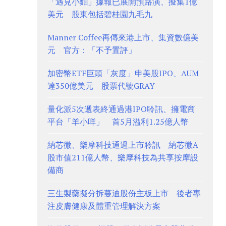
「遇見小麵」據報已展開預路演、擬集1億
美元 股東包括碧桂園九毛九
Manner Coffee再傳來港上市、集資數億美
元 官方：「不予置評」
加密幣ETF巨頭「灰度」申美股IPO、AUM
達350億美元 股票代號GRAY
量化派5次遞表終通過港IPO聆訊、擁電商
平台「羊小咩」 首5月溢利1.25億人幣
納芯微、樂摩科技通過上市聆訊 納芯微A
股市值211億人幣、樂摩科技為共享按摩設
備商
三生製藥擬分拆蔓迪股份主板上市 後者專
注皮膚健康及體重管理解決方案