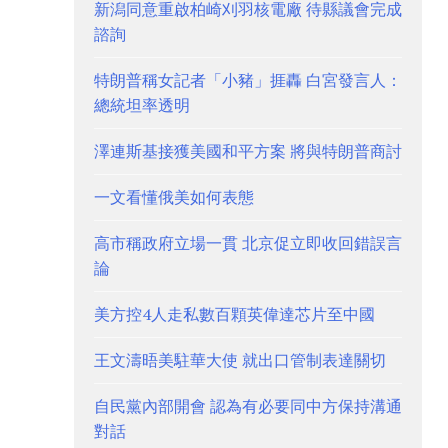
新潟同意重啟柏崎刈羽核電廠 待縣議會完成
諮詢
特朗普稱女記者「小豬」捱轟 白宮發言人：
總統坦率透明
澤連斯基接獲美國和平方案 將與特朗普商討
一文看懂俄美如何表態
高市稱政府立場一貫 北京促立即收回錯誤言
論
美方控4人走私數百顆英偉達芯片至中國
王文濤晤美駐華大使 就出口管制表達關切
自民黨內部開會 認為有必要同中方保持溝通
對話