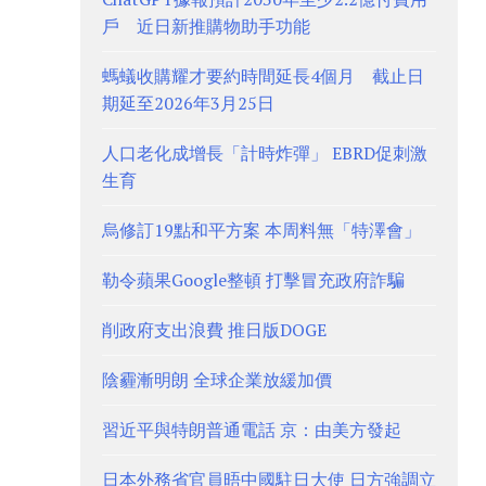
戶 近日新推購物助手功能
螞蟻收購耀才要約時間延長4個月 截止日
期延至2026年3月25日
人口老化成增長「計時炸彈」 EBRD促刺激
生育
烏修訂19點和平方案 本周料無「特澤會」
勒令蘋果Google整頓 打擊冒充政府詐騙
削政府支出浪費 推日版DOGE
陰霾漸明朗 全球企業放緩加價
習近平與特朗普通電話 京：由美方發起
日本外務省官員晤中國駐日大使 日方強調立