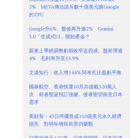
2% META傳洽談斥數十億美元購Google
的TPU
Google升6%、盤後再升逾2% Gemini
3.0「生成式UI」開始產金？
蔚來上季經調整虧損收窄近四成、盤前彈逾
4% 毛利率升至13.9%
文遠知行：收入增144% 阿布扎比盈虧平衡
國泰航空、香港快運10月共接載320萬人
次 前者聖誕預訂強健、後者密切留意日本
需求
美財長：43日停擺造成110億美元永久經濟
損失 對明年增長前景仍樂觀