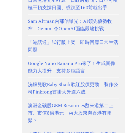
日圓兌港元4.97算 日政府顧問：日本可積
極干預支撐日圓、或跌至160前就出手
Sam Altman內部信曝光：AI領先優勢收
窄 Gemini 令OpenAI面臨嚴峻挑戰
「港話通」試行版上架 即時回應日常生活
問題
Google Nano Banana Pro來了！生成圖像
能力大提升 支持多種語言
洗腦兒歌Baby Shark歌紅股價更勁 製作公
司Pinkfong首掛大升逾六成
澳洲金礦股GBM Resources擬來港第二上
市、市值8億港元 兩大股東與香港有聯
繫？