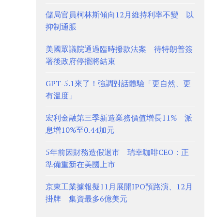
儲局官員柯林斯傾向12月維持利率不變 以
抑制通脹
美國眾議院通過臨時撥款法案 待特朗普簽
署後政府停擺將結束
GPT-5.1來了！強調對話體驗「更自然、更
有溫度」
宏利金融第三季新造業務價值增長11% 派
息增10%至0.44加元
5年前因財務造假退市 瑞幸咖啡CEO：正
準備重新在美國上市
京東工業據報擬11月展開IPO預路演、12月
掛牌 集資最多6億美元