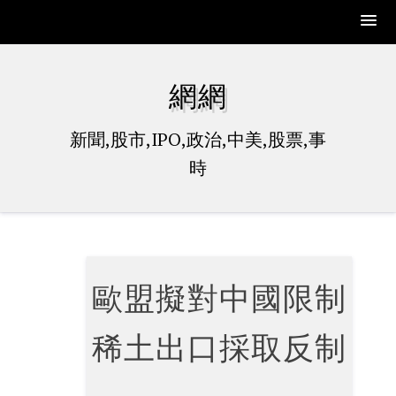
Skip
to
網網
content
新聞,股市,IPO,政治,中美,股票,事
時
歐盟擬對中國限制
稀土出口採取反制