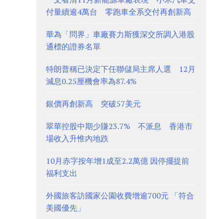
付量續逾4萬台 零跑車全系交付再創新高
華為「問界」車廠賽力斯獲深交所調入港股
通標的證券名單
特朗普稱已決定下任聯儲局主席人選 12月
減息0.25厘機會率為87.4%
銀價再創新高 突破57美元
翠華控股中期少賺23.7% 不派息 香港市
場收入升惟內地跌
10月赤字按年增1成至2.2萬億 因停擺提前
福利支出
外國旅客訪國家公園收費增逾700元 「符合
美國優先」