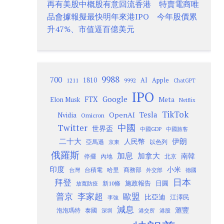
再有美股中概股有意回流香港 特賣電商唯
品會據報擬最快明年來港IPO 今年股價累
升47%、市值逼百億美元
9988
700
1810
AI
Apple
1211
9992
ChatGPT
IPO
Google
FTX
Meta
Elon Musk
Netflix
TikTok
Tesla
OpenAI
Nvidia
Omicron
Twitter
中國
世界盃
中國GDP
中國旅客
二十大
伊朗
人民幣
以色列
亞馬遜
京東
俄羅斯
加息
加拿大
南韓
內地
停擺
北京
印度
小米
台灣
台積電
哈里
商務部
外交部
德國
日本
拜登
施政報告
日圓
新10條
放寬防疫
歐盟
普京
李家超
比亞迪
江澤民
李強
減息
滙豐
泡泡瑪特
泰國
深圳
港股
港交所