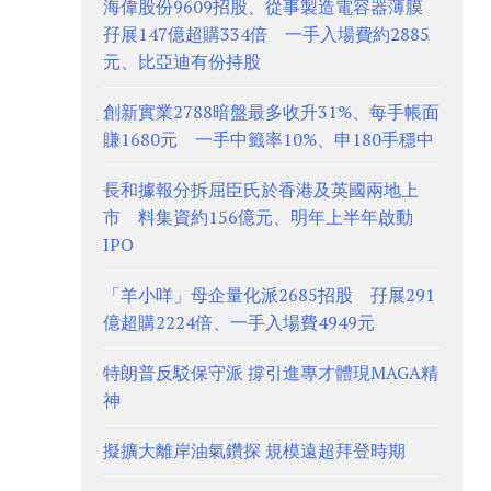
海偉股份9609招股、從事製造電容器薄膜
孖展147億超購334倍 一手入場費約2885
元、比亞迪有份持股
創新實業2788暗盤最多收升31%、每手帳面
賺1680元 一手中籤率10%、申180手穩中
長和據報分拆屈臣氏於香港及英國兩地上
市 料集資約156億元、明年上半年啟動
IPO
「羊小咩」母企量化派2685招股 孖展291
億超購2224倍、一手入場費4949元
特朗普反駁保守派 撐引進專才體現MAGA精
神
擬擴大離岸油氣鑽探 規模遠超拜登時期