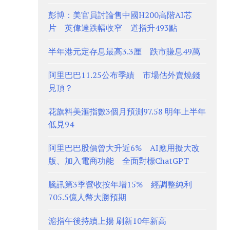
彭博：美官員討論售中國H200高階AI芯
片 英偉達跌幅收窄 道指升493點
半年港元定存息最高3.3厘 跌市賺息49萬
阿里巴巴11.25公布季績 市場估外賣燒錢
見頂？
花旗料美滙指數3個月預測97.58 明年上半年
低見94
阿里巴巴股價曾大升近6% AI應用擬大改
版、加入電商功能 全面對標ChatGPT
騰訊第3季營收按年增15% 經調整純利
705.5億人幣大勝預期
滬指午後持續上揚 刷新10年新高