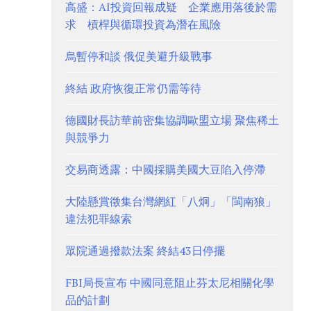
高盛：AI投資回報成疑 企業應用落後於需
求 槓桿與循環投資為潛在風險
烏暫停和談 俄促美避升級戰事
終結 政府恢復正常仍需等待
德國財長訪華前密集協調歐盟立場 聚焦稀土
與競爭力
交易商透露：中國採購美國大豆陷入停滯
大陸懸賞徵集台灣網紅「八炯」「閩南狼」
違法犯罪線索
眾院通過撥款法案 終結43日停擺
FBI局長宣布 中國同意阻止芬太尼相關化學
品的計劃