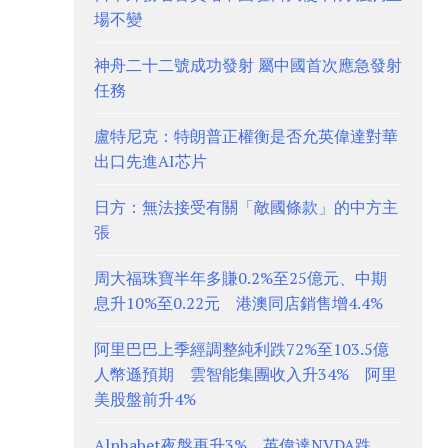
場不變
神舟二十二號成功發射 屬中國首次應急發射
任務
盧特尼克：特朗普正權衡是否允英偉達對華
出口先進AI芯片
日方：無法接受有關「敵國條款」的中方主
張
周大福珠寶半年多賺0.2%至25億元、中期
息升10%至0.22元 港澳同店銷售增4.4%
阿里巴巴上季經調整純利跌72%至103.5億
人幣遜預期 雲智能集團收入升34% 阿里
美股盤前升4%
Alphabet夜盤再升3%、英偉達NVDA跌