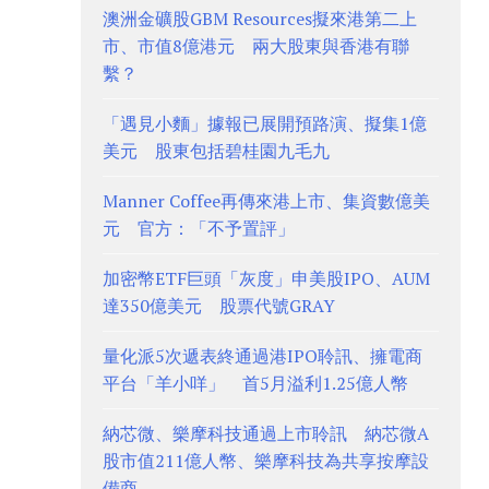
澳洲金礦股GBM Resources擬來港第二上
市、市值8億港元 兩大股東與香港有聯
繫？
「遇見小麵」據報已展開預路演、擬集1億
美元 股東包括碧桂園九毛九
Manner Coffee再傳來港上市、集資數億美
元 官方：「不予置評」
加密幣ETF巨頭「灰度」申美股IPO、AUM
達350億美元 股票代號GRAY
量化派5次遞表終通過港IPO聆訊、擁電商
平台「羊小咩」 首5月溢利1.25億人幣
納芯微、樂摩科技通過上市聆訊 納芯微A
股市值211億人幣、樂摩科技為共享按摩設
備商