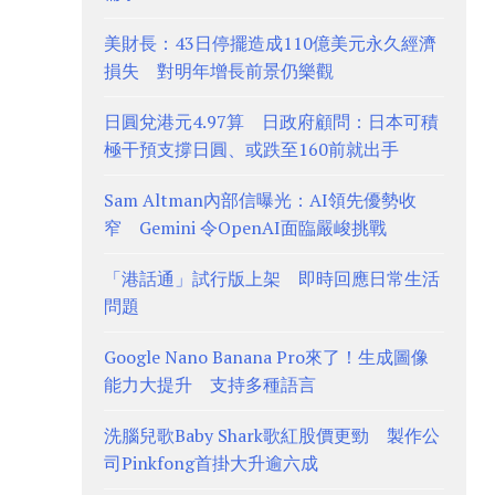
美財長：43日停擺造成110億美元永久經濟
損失 對明年增長前景仍樂觀
日圓兌港元4.97算 日政府顧問：日本可積
極干預支撐日圓、或跌至160前就出手
Sam Altman內部信曝光：AI領先優勢收
窄 Gemini 令OpenAI面臨嚴峻挑戰
「港話通」試行版上架 即時回應日常生活
問題
Google Nano Banana Pro來了！生成圖像
能力大提升 支持多種語言
洗腦兒歌Baby Shark歌紅股價更勁 製作公
司Pinkfong首掛大升逾六成