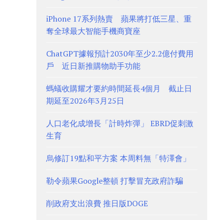
iPhone 17系列熱賣 蘋果將打低三星、重
奪全球最大智能手機商寶座
ChatGPT據報預計2030年至少2.2億付費用
戶 近日新推購物助手功能
螞蟻收購耀才要約時間延長4個月 截止日
期延至2026年3月25日
人口老化成增長「計時炸彈」 EBRD促刺激
生育
烏修訂19點和平方案 本周料無「特澤會」
勒令蘋果Google整頓 打擊冒充政府詐騙
削政府支出浪費 推日版DOGE