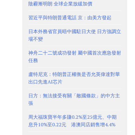
陰霾漸明朗 全球企業放緩加價
習近平與特朗普通電話 京：由美方發起
日本外務省官員晤中國駐日大使 日方強調立
場不變
神舟二十二號成功發射 屬中國首次應急發射
任務
盧特尼克：特朗普正權衡是否允英偉達對華
出口先進AI芯片
日方：無法接受有關「敵國條款」的中方主
張
周大福珠寶半年多賺0.2%至25億元、中期
息升10%至0.22元 港澳同店銷售增4.4%