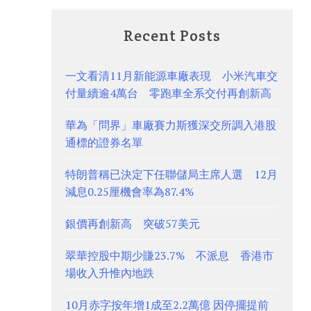
Recent Posts
一文看清11月新能源車廠表現 小米汽車交
付量續逾4萬台 零跑車全系交付再創新高
華為「問界」車廠賽力斯獲深交所調入港股
通標的證券名單
特朗普稱已決定下任聯儲局主席人選 12月
減息0.25厘機會率為87.4%
銀價再創新高 突破57美元
翠華控股中期少賺23.7% 不派息 香港市
場收入升惟內地跌
10月赤字按年增1成至2.2萬億 因停擺提前