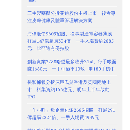
三生製藥擬分拆蔓迪股份主板上市 後者專
注皮膚健康及體重管理解決方案
海偉股份9609招股、從事製造電容器薄膜
孖展147億超購334倍 一手入場費約2885
元、比亞迪有份持股
創新實業2788暗盤最多收升31%、每手帳面
賺1680元 一手中籤率10%、申180手穩中
長和據報分拆屈臣氏於香港及英國兩地上
市 料集資約156億元、明年上半年啟動
IPO
「羊小咩」母企量化派2685招股 孖展291
億超購2224倍、一手入場費4949元