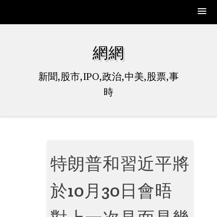
Skip
to
網網
content
新聞,股市,IPO,政治,中美,股票,事
時
特朗普和習近平將
於10月30日會晤