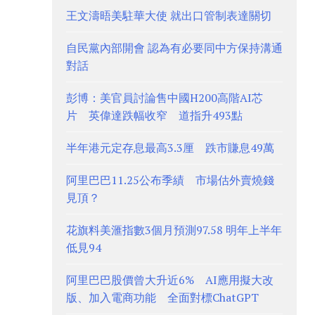
王文濤晤美駐華大使 就出口管制表達關切
自民黨內部開會 認為有必要同中方保持溝通
對話
彭博：美官員討論售中國H200高階AI芯
片 英偉達跌幅收窄 道指升493點
半年港元定存息最高3.3厘 跌市賺息49萬
阿里巴巴11.25公布季績 市場估外賣燒錢
見頂？
花旗料美滙指數3個月預測97.58 明年上半年
低見94
阿里巴巴股價曾大升近6% AI應用擬大改
版、加入電商功能 全面對標ChatGPT