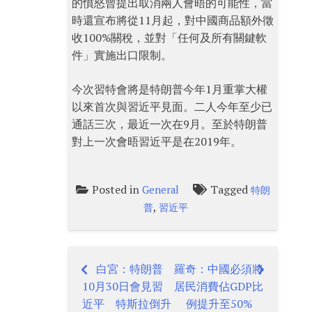
的憤怒曾提出取消兩人會晤的可能性，當
時還宣布將從11月起，對中國商品額外徵
收100%關稅，並對「任何及所有關鍵軟
件」實施出口限制。
今次習特會將是特朗普今年1月重掌大權
以來首次與習近平見面。二人今年至少已
通話三次，最近一次在9月。至於特朗普
對上一次會晤習近平是在2019年。
Posted in
Tagged
General
特朗
,
普
習近平
白宮：特朗普
羅奇：中國必須將
Post
10月30日會見習
居民消費佔GDP比
navigation
近平 特斯拉倒升
例提升至50%