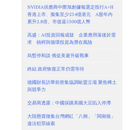
NVIDIA供應商中際旭創據報選定投行A+H
香港上市、擬集至少234億港元 A股年內
累升2.8倍、市值逼5300億人幣
高盛：AI投資回報成疑 企業應用落後於需
求 槓桿與循環投資為潛在風險
烏暫停和談 俄促美避升級戰事
終結 政府恢復正常仍需等待
德國財長訪華前密集協調歐盟立場 聚焦稀土
與競爭力
交易商透露：中國採購美國大豆陷入停滯
大陸懸賞徵集台灣網紅「八炯」「閩南狼」
違法犯罪線索