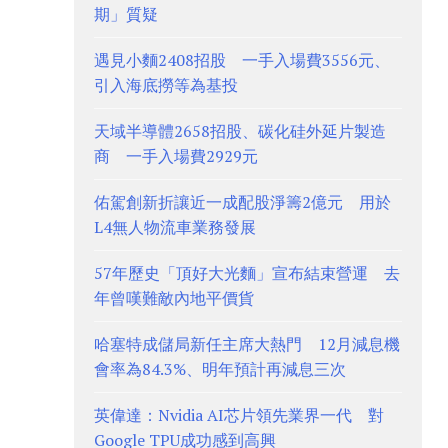
期」質疑
遇見小麵2408招股 一手入場費3556元、
引入海底撈等為基投
天域半導體2658招股、碳化硅外延片製造
商 一手入場費2929元
佑駕創新折讓近一成配股淨籌2億元 用於
L4無人物流車業務發展
57年歷史「頂好大光麵」宣布結束營運 去
年曾嘆難敵內地平價貨
哈塞特成儲局新任主席大熱門 12月減息機
會率為84.3%、明年預計再減息三次
英偉達：Nvidia AI芯片領先業界一代 對
Google TPU成功感到高興