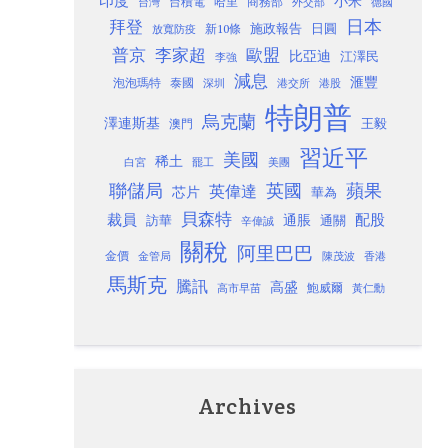
印度
小米
台灣
台積電
哈里
商務部
外交部
德國
日本
拜登
施政報告
日圓
新10條
放寬防疫
歐盟
普京
李家超
比亞迪
江澤民
李強
減息
滙豐
泡泡瑪特
泰國
深圳
港股
港交所
特朗普
烏克蘭
澤連斯基
澳門
王毅
習近平
美國
稀土
白宮
罷工
美團
聯儲局
蘋果
英國
英偉達
芯片
華為
貝森特
裁員
配股
通脹
訪華
通關
辛偉誠
關稅
阿里巴巴
金價
金管局
香港
陳茂波
馬斯克
騰訊
高盛
高市早苗
鮑威爾
黃仁勳
Archives