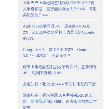
阿里巴巴上季經調整純利跌72%至103.5億
人幣遜預期 雲智能集團收入升34% 阿里
美股盤前升4%
Alphabet夜盤再升3%、英偉達NVDA跌
2% META傳洽談斥數十億美元購Google
的TPU
Google升6%、盤後再升逾2% Gemini
3.0「生成式UI」開始產金？
蔚來上季經調整虧損收窄近四成、盤前彈逾
4% 毛利率升至13.9%
文遠知行：收入增144% 阿布扎比盈虧平衡
國泰航空、香港快運10月共接載320萬人
次 前者聖誕預訂強健、後者密切留意日本
需求