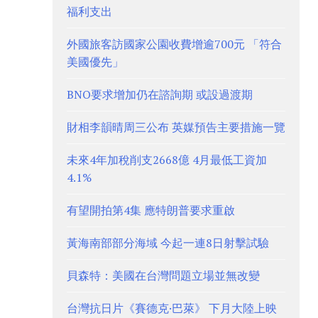
福利支出
外國旅客訪國家公園收費增逾700元 「符合
美國優先」
BNO要求增加仍在諮詢期 或設過渡期
財相李韻晴周三公布 英媒預告主要措施一覽
未來4年加稅削支2668億 4月最低工資加
4.1%
有望開拍第4集 應特朗普要求重啟
黃海南部部分海域 今起一連8日射擊試驗
貝森特：美國在台灣問題立場並無改變
台灣抗日片《賽德克·巴萊》 下月大陸上映