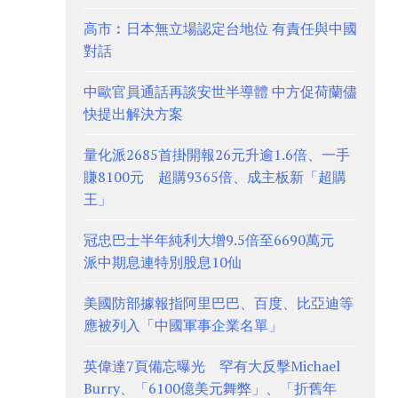
高市︰日本無立場認定台地位 有責任與中國
對話
中歐官員通話再談安世半導體 中方促荷蘭儘
快提出解決方案
量化派2685首掛開報26元升逾1.6倍、一手
賺8100元 超購9365倍、成主板新「超購
王」
冠忠巴士半年純利大增9.5倍至6690萬元
派中期息連特別股息10仙
美國防部據報指阿里巴巴、百度、比亞迪等
應被列入「中國軍事企業名單」
英偉達7頁備忘曝光 罕有大反擊Michael
Burry、「6100億美元舞弊」、「折舊年