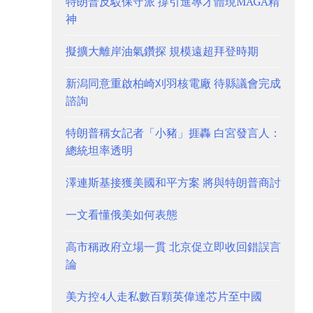
特朗普反駁保守派 撐引進專才體現MAGA精
神
擬擴大離岸油氣鑽探 規模遠超拜登時期
新潟同意重啟柏崎刈羽核電廠 待縣議會完成
諮詢
特朗普稱女記者「小豬」捱轟 白宮發言人：
總統坦率透明
澤連斯基接獲美國和平方案 將與特朗普商討
一文看懂俄美如何表態
高市稱政府立場一貫 北京促立即收回錯誤言
論
美方控4人走私數百顆英偉達芯片至中國