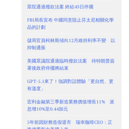
眾院通過撥款法案 終結43日停擺
FBI局長宣布 中國同意阻止芬太尼相關化學
品的計劃
儲局官員柯林斯傾向12月維持利率不變 以
抑制通脹
美國眾議院通過臨時撥款法案 待特朗普簽
署後政府停擺將結束
GPT-5.1來了！強調對話體驗「更自然、更
有溫度」
宏利金融第三季新造業務價值增長11% 派
息增10%至0.44加元
5年前因財務造假退市 瑞幸咖啡CEO：正