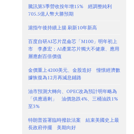
騰訊第3季營收按年增15% 經調整純利
705.5億人幣大勝預期
滬指午後持續上揚 刷新10年新高
百度自研AI芯片昆侖芯「M100」明年初上
市 李彥宏：AI產業芯片獨大不健康、應用
層應創百倍價值
金價重上4200美元、金股造好 憧憬經濟數
據恢復為12月再減息鋪路
油市預測大轉向、OPEC改為預計明年略為
「供應過剩」 油價急跌4%、三桶油跌1%
至3%
特朗普簽署臨時撥款法案 結束美國史上最
長政府停擺 美期向好