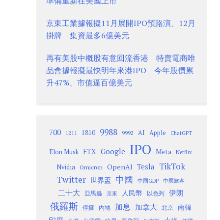
準備重新在美國上市
京東工業據報擬11月展開IPO預路演、12月
掛牌 集資最多6億美元
再有美股中概股有意回流香港 特賣電商唯
品會據報擬最快明年來港IPO 今年股價累
升47%、市值逼百億美元
9988
700
1810
AI
Apple
1211
9992
ChatGPT
IPO
Google
FTX
Meta
Elon Musk
Netflix
TikTok
Tesla
OpenAI
Nvidia
Omicron
Twitter
中國
世界盃
中國GDP
中國旅客
二十大
伊朗
人民幣
以色列
亞馬遜
京東
俄羅斯
加息
加拿大
南韓
內地
停擺
北京