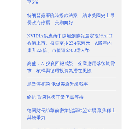
至3%
特朗普簽署臨時撥款法案 結束美國史上最
長政府停擺 美期向好
NVIDIA供應商中際旭創據報選定投行A+H
香港上市、擬集至少234億港元 A股年內
累升2.8倍、市值逼5300億人幣
高盛：AI投資回報成疑 企業應用落後於需
求 槓桿與循環投資為潛在風險
烏暫停和談 俄促美避升級戰事
終結 政府恢復正常仍需等待
德國財長訪華前密集協調歐盟立場 聚焦稀土
與競爭力