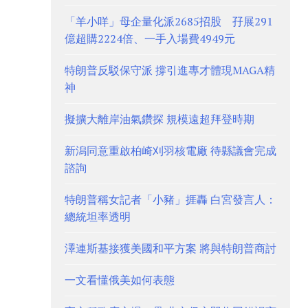
「羊小咩」母企量化派2685招股 孖展291
億超購2224倍、一手入場費4949元
特朗普反駁保守派 撐引進專才體現MAGA精
神
擬擴大離岸油氣鑽探 規模遠超拜登時期
新潟同意重啟柏崎刈羽核電廠 待縣議會完成
諮詢
特朗普稱女記者「小豬」捱轟 白宮發言人：
總統坦率透明
澤連斯基接獲美國和平方案 將與特朗普商討
一文看懂俄美如何表態