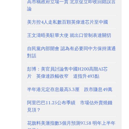
高市稱政府立場一貫 北京促立即收回錯誤言
論
美方控4人走私數百顆英偉達芯片至中國
王文濤晤美駐華大使 就出口管制表達關切
自民黨內部開會 認為有必要同中方保持溝通
對話
彭博：美官員討論售中國H200高階AI芯
片 英偉達跌幅收窄 道指升493點
半年港元定存息最高3.3厘 跌市賺息49萬
阿里巴巴11.25公布季績 市場估外賣燒錢
見頂？
花旗料美滙指數3個月預測97.58 明年上半年