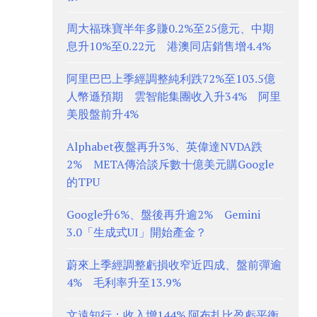
周大福珠寶半年多賺0.2%至25億元、中期
息升10%至0.22元 港澳同店銷售增4.4%
阿里巴巴上季經調整純利跌72%至103.5億
人幣遜預期 雲智能集團收入升34% 阿里
美股盤前升4%
Alphabet夜盤再升3%、英偉達NVDA跌
2% META傳洽談斥數十億美元購Google
的TPU
Google升6%、盤後再升逾2% Gemini
3.0「生成式UI」開始產金？
蔚來上季經調整虧損收窄近四成、盤前彈逾
4% 毛利率升至13.9%
文遠知行：收入增144% 阿布扎比盈虧平衡