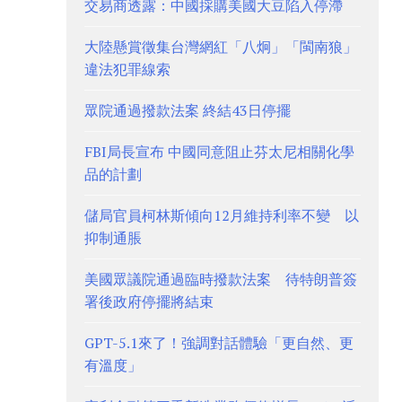
交易商透露：中國採購美國大豆陷入停滯
大陸懸賞徵集台灣網紅「八炯」「閩南狼」
違法犯罪線索
眾院通過撥款法案 終結43日停擺
FBI局長宣布 中國同意阻止芬太尼相關化學
品的計劃
儲局官員柯林斯傾向12月維持利率不變 以
抑制通脹
美國眾議院通過臨時撥款法案 待特朗普簽
署後政府停擺將結束
GPT-5.1來了！強調對話體驗「更自然、更
有溫度」