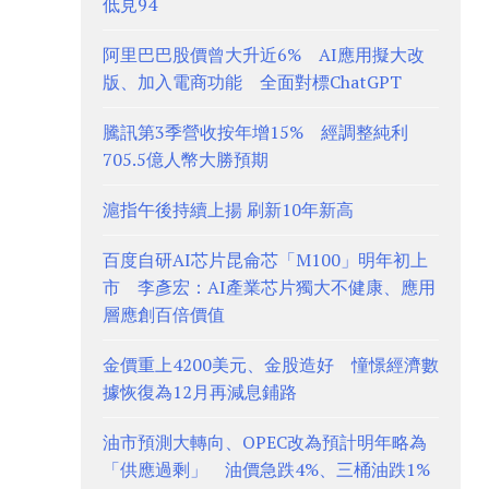
低見94
阿里巴巴股價曾大升近6% AI應用擬大改
版、加入電商功能 全面對標ChatGPT
騰訊第3季營收按年增15% 經調整純利
705.5億人幣大勝預期
滬指午後持續上揚 刷新10年新高
百度自研AI芯片昆侖芯「M100」明年初上
市 李彥宏：AI產業芯片獨大不健康、應用
層應創百倍價值
金價重上4200美元、金股造好 憧憬經濟數
據恢復為12月再減息鋪路
油市預測大轉向、OPEC改為預計明年略為
「供應過剩」 油價急跌4%、三桶油跌1%