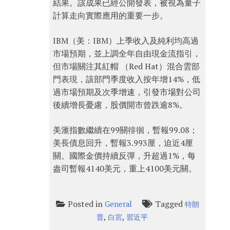
結果。該成果已經公開發表，被視為量子
計算走向實際應用的重要一步。
IBM（美：IBM）上季收入及純利均高過
市場預期，並上調全年自由現金流指引，
但市場關注其紅帽 （Red Hat）混合雲部
門表現，該部門季度收入按年增14%，低
過市場預期及次季增速，引發市場對公司
後續增長憂慮，股價開市曾跌逾8%。
美滙指數繼續在99關徘徊，暫報99.08；
美長債息回升，暫報3.993厘，迫近4厘
關。國際金價持續反彈，升超過1%，每
盎司暫報4140美元，重上4100美元關。
Posted in
Tagged
General
特朗
,
,
普
白宮
習近平