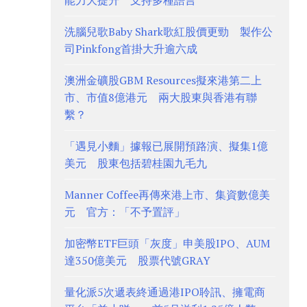
能力大提升 支持多種語言
洗腦兒歌Baby Shark歌紅股價更勁 製作公
司Pinkfong首掛大升逾六成
澳洲金礦股GBM Resources擬來港第二上
市、市值8億港元 兩大股東與香港有聯
繫？
「遇見小麵」據報已展開預路演、擬集1億
美元 股東包括碧桂園九毛九
Manner Coffee再傳來港上市、集資數億美
元 官方：「不予置評」
加密幣ETF巨頭「灰度」申美股IPO、AUM
達350億美元 股票代號GRAY
量化派5次遞表終通過港IPO聆訊、擁電商