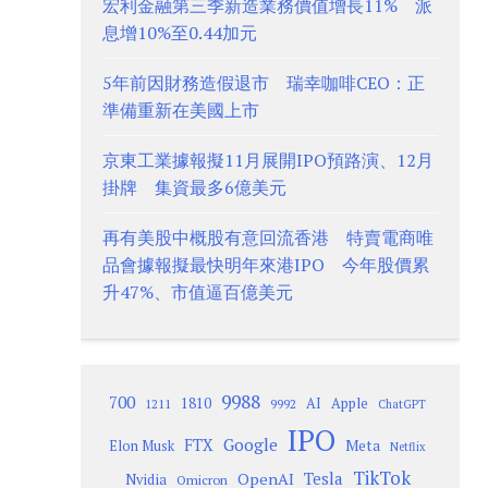
宏利金融第三季新造業務價值增長11% 派
息增10%至0.44加元
5年前因財務造假退市 瑞幸咖啡CEO：正
準備重新在美國上市
京東工業據報擬11月展開IPO預路演、12月
掛牌 集資最多6億美元
再有美股中概股有意回流香港 特賣電商唯
品會據報擬最快明年來港IPO 今年股價累
升47%、市值逼百億美元
9988
700
1810
AI
Apple
1211
9992
ChatGPT
IPO
Google
FTX
Meta
Elon Musk
Netflix
TikTok
Tesla
OpenAI
Nvidia
Omicron