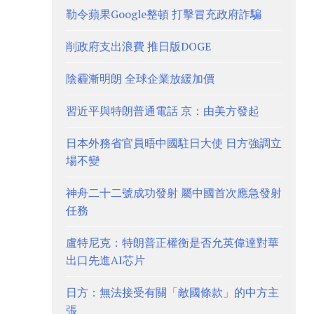
勒令蘋果Google整頓 打擊冒充政府詐騙
削政府支出浪費 推日版DOGE
陰霾漸明朗 全球企業放緩加價
習近平與特朗普通電話 京：由美方發起
日本外務省官員晤中國駐日大使 日方強調立
場不變
神舟二十二號成功發射 屬中國首次應急發射
任務
盧特尼克：特朗普正權衡是否允英偉達對華
出口先進AI芯片
日方：無法接受有關「敵國條款」的中方主
張