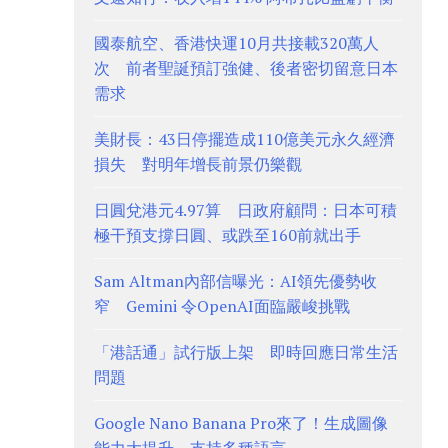
國泰航空、香港快運10月共接載320萬人
次 前者聖誕預訂強健、後者密切留意日本
需求
美財長：43日停擺造成110億美元永久經濟
損失 對明年增長前景仍樂觀
日圓兌港元4.97算 日政府顧問：日本可積
極干預支撐日圓、或跌至160前就出手
Sam Altman內部信曝光：AI領先優勢收
窄 Gemini 令OpenAI面臨嚴峻挑戰
「港話通」試行版上架 即時回應日常生活
問題
Google Nano Banana Pro來了！生成圖像