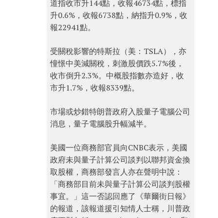
道指收市升144點，收報46734點，標指
升0.6%，收報6738點，納指升0.9%，收
報22941點。
受關稅影響的特斯拉（美：TSLA），亦
憧憬中美減關稅，刺激股價跌5.7%後，
收市倒升2.3%。中概股指數亦造好，收
市升1.7%，收報8339點。
市場或炒錯特朗普政府入股量子電腦公司
消息，量子電腦股升幅減半。
美國一位商務部官員向CNBC表示，美國
政府未與量子計算公司談判以聯邦資金換
取股權，商務部發言人亦在聲明中說：
「商務部目前未與量子計算公司談判股權
事宜。」這一否認回應了《華爾街日報》
的報道，該報道援引知情人士稱，川普政