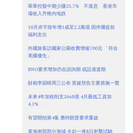
翠華控股中期少賺23.7% 不派息 香港市
場收入升惟內地跌
10月赤字按年增1成至2.2萬億 因停擺提前
福利支出
外國旅客訪國家公園收費增逾700元 「符合
美國優先」
BNO要求增加仍在諮詢期 或設過渡期
財相李韻晴周三公布 英媒預告主要措施一覽
未來4年加稅削支2668億 4月最低工資加
4.1%
有望開拍第4集 應特朗普要求重啟
黃海南部部分海域 今起一連8日射擊試驗