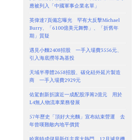
應被列入「中國軍事企業名單」
英偉達7頁備忘曝光 罕有大反擊Michael
Burry、「6100億美元舞弊」、「折舊年
期」質疑
遇見小麵2408招股 一手入場費3556元、
引入海底撈等為基投
天域半導體2658招股、碳化硅外延片製造
商 一手入場費2929元
佑駕創新折讓近一成配股淨籌2億元 用於
L4無人物流車業務發展
57年歷史「頂好大光麵」宣布結束營運 去
年曾嘆難敵內地平價貨
哈塞特成儲局新任主席大熱門 12月減息機