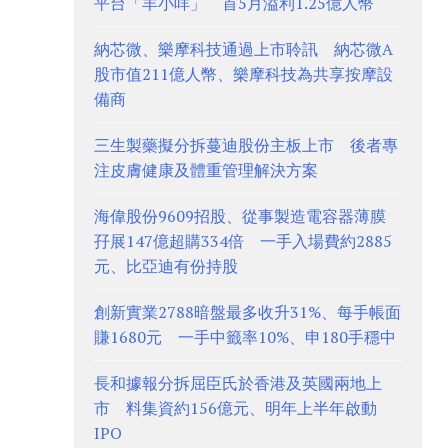
平台「羊小咩」 首5月溢利1.25億人幣
納芯微、樂摩科技通過上市聆訊 納芯微A
股市值211億人幣、樂摩科技為共享按摩設
備商
三生製藥擬分拆蔓迪股份主板上市 後者專
注皮膚健康及體重管理解決方案
海偉股份9609招股、從事製造電容器薄膜
孖展147億超購334倍 一手入場費約2885
元、比亞迪有份持股
創新實業2788暗盤最多收升31%、每手帳面
賺1680元 一手中籤率10%、申180手穩中
長和據報分拆屈臣氏於香港及英國兩地上
市 料集資約156億元、明年上半年啟動
IPO