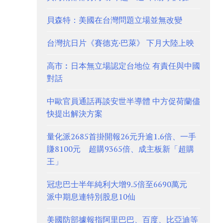
貝森特：美國在台灣問題立場並無改變
台灣抗日片《賽德克·巴萊》 下月大陸上映
高市︰日本無立場認定台地位 有責任與中國
對話
中歐官員通話再談安世半導體 中方促荷蘭儘
快提出解決方案
量化派2685首掛開報26元升逾1.6倍、一手
賺8100元 超購9365倍、成主板新「超購
王」
冠忠巴士半年純利大增9.5倍至6690萬元
派中期息連特別股息10仙
美國防部據報指阿里巴巴、百度、比亞迪等