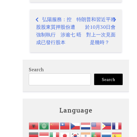
弘陽服務：控
特朗普和習近平將
Post
股股東質押股份遭
於10月30日會
navigation
強制執行 涉逾七
晤 對上一次見面
成已發行股本
是幾時？
Search
Search
Language