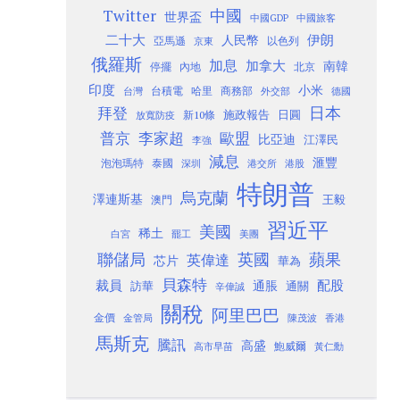
Twitter
中國
世界盃
中國GDP
中國旅客
二十大
伊朗
人民幣
以色列
亞馬遜
京東
俄羅斯
加息
加拿大
南韓
內地
停擺
北京
印度
小米
台灣
台積電
哈里
商務部
外交部
德國
日本
拜登
施政報告
日圓
新10條
放寬防疫
歐盟
普京
李家超
比亞迪
江澤民
李強
減息
滙豐
泡泡瑪特
泰國
深圳
港股
港交所
特朗普
烏克蘭
澤連斯基
澳門
王毅
習近平
美國
稀土
白宮
罷工
美團
聯儲局
蘋果
英國
英偉達
芯片
華為
貝森特
裁員
配股
通脹
訪華
通關
辛偉誠
關稅
阿里巴巴
金價
金管局
香港
陳茂波
馬斯克
騰訊
高盛
高市早苗
鮑威爾
黃仁勳