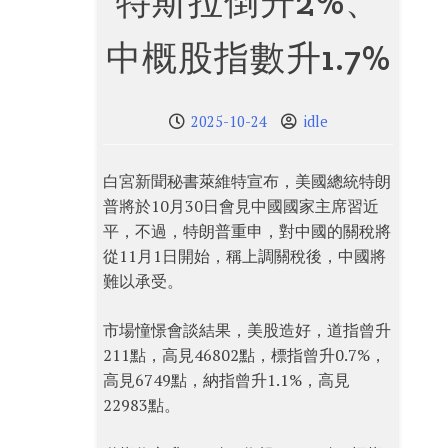
特斯拉倒升2%、
中概股指數升1.7%
2025-10-24
idle
白宮新聞秘書萊維特宣布，美國總統特朗
普將於10月30日會見中國國家主席習近
平，不過，特朗普重申，對中國的關稅將
從11月1日開始，稱上調關稅後，中國將
難以承受。
市場憧憬會談結果，美股造好，道指曾升
211點，高見46802點，標指曾升0.7%，
高見6749點，納指曾升1.1%，高見
22983點。