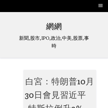
Skip
to
網網
content
新聞,股市,IPO,政治,中美,股票,事
時
白宮：特朗普10月
30日會見習近平