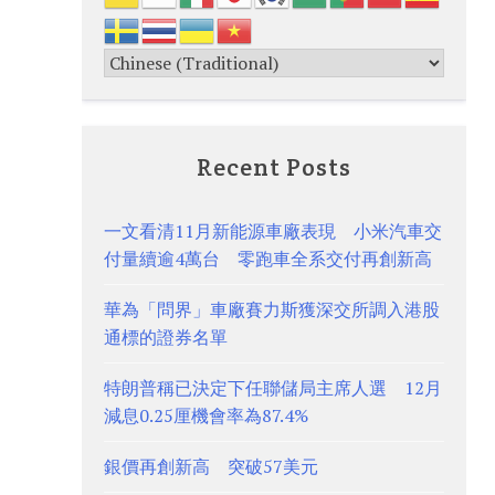
Recent Posts
一文看清11月新能源車廠表現 小米汽車交
付量續逾4萬台 零跑車全系交付再創新高
華為「問界」車廠賽力斯獲深交所調入港股
通標的證券名單
特朗普稱已決定下任聯儲局主席人選 12月
減息0.25厘機會率為87.4%
銀價再創新高 突破57美元