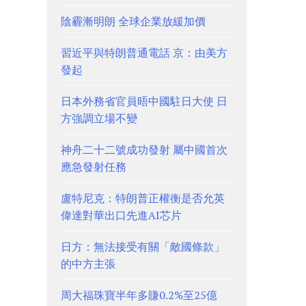
陰霾漸明朗 全球企業放緩加價
習近平與特朗普通電話 京：由美方
發起
日本外務省官員晤中國駐日大使 日
方強調立場不變
神舟二十二號成功發射 屬中國首次
應急發射任務
盧特尼克：特朗普正權衡是否允英
偉達對華出口先進AI芯片
日方：無法接受有關「敵國條款」
的中方主張
周大福珠寶半年多賺0.2%至25億