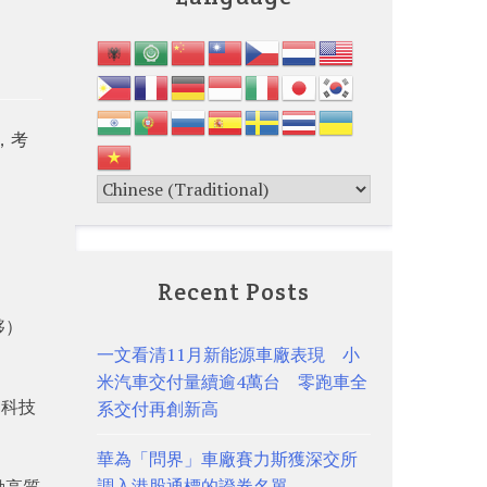
，考
Recent Posts
夥）
一文看清11月新能源車廠表現 小
米汽車交付量續逾4萬台 零跑車全
網科技
系交付再創新高
華為「問界」車廠賽力斯獲深交所
調入港股通標的證券名單
動高質