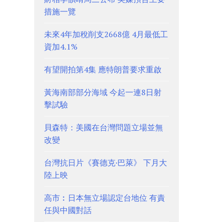
措施一覽
未來4年加稅削支2668億 4月最低工
資加4.1%
有望開拍第4集 應特朗普要求重啟
黃海南部部分海域 今起一連8日射
擊試驗
貝森特：美國在台灣問題立場並無
改變
台灣抗日片《賽德克·巴萊》 下月大
陸上映
高市︰日本無立場認定台地位 有責
任與中國對話