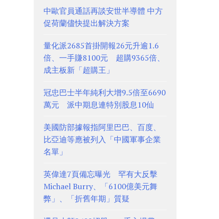
中歐官員通話再談安世半導體 中方
促荷蘭儘快提出解決方案
量化派2685首掛開報26元升逾1.6
倍、一手賺8100元 超購9365倍、
成主板新「超購王」
冠忠巴士半年純利大增9.5倍至6690
萬元 派中期息連特別股息10仙
美國防部據報指阿里巴巴、百度、
比亞迪等應被列入「中國軍事企業
名單」
英偉達7頁備忘曝光 罕有大反擊
Michael Burry、「6100億美元舞
弊」、「折舊年期」質疑