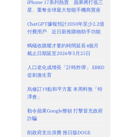
iPhone 17系列熱賣 蘋果將打低三
星、重奪全球最大智能手機商寶座
ChatGPT據報預計2030年至少2.2億
付費用戶 近日新推購物助手功能
螞蟻收購耀才要約時間延長4個月
截止日期延至2026年3月25日
人口老化成增長「計時炸彈」 EBRD
促刺激生育
烏修訂19點和平方案 本周料無「特
澤會」
勒令蘋果Google整頓 打擊冒充政府
詐騙
削政府支出浪費 推日版DOGE