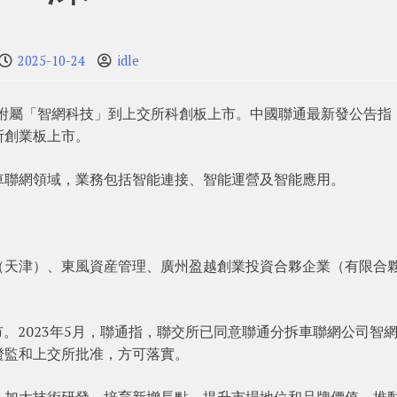
2025-10-24
idle
全資附屬「智網科技」到上交所科創板上市。中國聯通最新發公告指
所創業板上市。
車聯網領域，業務包括智能連接、智能運營及智能應用。
（天津）、東風資産管理、廣州盈越創業投資合夥企業（有限合
市。2023年5月，聯通指，聯交所已同意聯通分拆車聯網公司智
證監和上交所批准，方可落實。
，加大技術研發，培育新增長點，提升市場地位和品牌價值，推