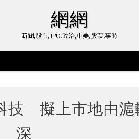
網網
新聞,股市,IPO,政治,中美,股票,事時
科技 擬上市地由滬
深