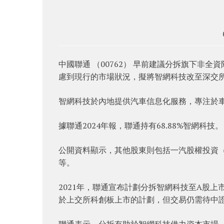
中國聯通 （00762） 早前建議分拆旗下非
慮到現行的市場狀況，擬將智網科技改至深交
智網科技於內地提供汽車信息化服務，專注於
據聯通2024年報，聯通持有68.88%智網科技。
公開資料顯示，其他股東則包括一汽股權投資
等。
2021年，聯通宣布計劃分拆智網科技至A股上
於上交所科創板上市的計劃，但交易仍需待中
聯通表示，分拆有助於智網科技借力資本市場