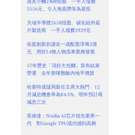
遇見小麵2408招股 一手入場費
3556元、引入海底撈等為基投
天域半導體2658招股、碳化硅外延
片製造商 一手入場費2929元
佑駕創新折讓近一成配股淨籌2億
元 用於L4無人物流車業務發展
57年歷史「頂好大光麵」宣布結束
營運 去年曾嘆難敵內地平價貨
哈塞特成儲局新任主席大熱門 12
月減息機會率為84.3%、明年預計再
減息三次
英偉達：Nvidia AI芯片領先業界一
代 對Google TPU成功感到高興