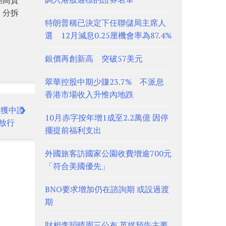
。分拆
特朗普稱已決定下任聯儲局主席人
選 12月減息0.25厘機會率為87.4%
銀價再創新高 突破57美元
翠華控股中期少賺23.7% 不派息
香港市場收入升惟內地跌
微獲中證
10月赤字按年增1成至2.2萬億 因停
放行
擺提前福利支出
外國旅客訪國家公園收費增逾700元
「符合美國優先」
BNO要求增加仍在諮詢期 或設過渡
期
財相李韻晴周三公布 英媒預告主要