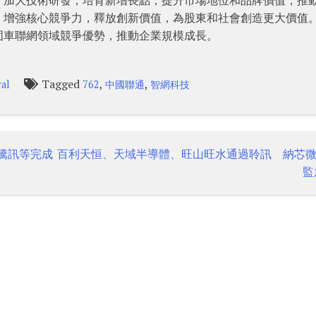
、增強核心競爭力，釋放創新價值，為股東和社會創造更大價值
固車聯網領域競爭優勢，推動企業規模成長。
Tagged
,
,
al
762
中國聯通
智網科技
騰訊等完成
百利天恒、天域半導體、旺山旺水通過聆訊 納芯
監