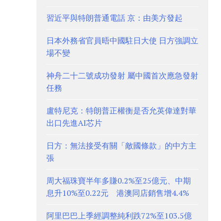
習近平與特朗普通電話 京：由美方發起
日本外務省官員晤中國駐日大使 日方強調立
場不變
神舟二十二號成功發射 屬中國首次應急發射
任務
盧特尼克：特朗普正權衡是否允英偉達對華
出口先進AI芯片
日方：無法接受有關「敵國條款」的中方主
張
周大福珠寶半年多賺0.2%至25億元、中期
息升10%至0.22元 港澳同店銷售增4.4%
阿里巴巴上季經調整純利跌72%至103.5億