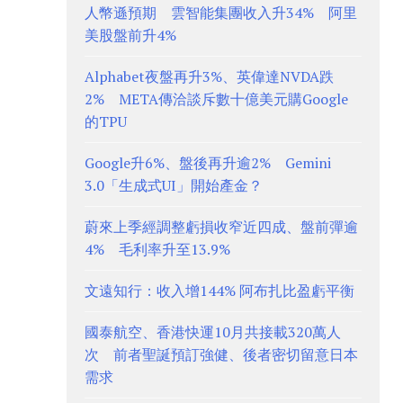
人幣遜預期 雲智能集團收入升34% 阿里
美股盤前升4%
Alphabet夜盤再升3%、英偉達NVDA跌
2% META傳洽談斥數十億美元購Google
的TPU
Google升6%、盤後再升逾2% Gemini
3.0「生成式UI」開始產金？
蔚來上季經調整虧損收窄近四成、盤前彈逾
4% 毛利率升至13.9%
文遠知行：收入增144% 阿布扎比盈虧平衡
國泰航空、香港快運10月共接載320萬人
次 前者聖誕預訂強健、後者密切留意日本
需求