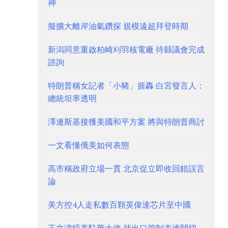
神
擬擴大離岸油氣鑽探 規模遠超拜登時期
新潟同意重啟柏崎刈羽核電廠 待縣議會完成
諮詢
特朗普稱女記者「小豬」捱轟 白宮發言人：
總統坦率透明
澤連斯基接獲美國和平方案 將與特朗普商討
一文看懂俄美如何表態
高市稱政府立場一貫 北京促立即收回錯誤言
論
美方控4人走私數百顆英偉達芯片至中國