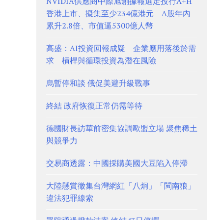
NVIDIA供應商中際旭創據報選定投行A+H
香港上市、擬集至少234億港元 A股年內
累升2.8倍、市值逼5300億人幣
高盛：AI投資回報成疑 企業應用落後於需
求 槓桿與循環投資為潛在風險
烏暫停和談 俄促美避升級戰事
終結 政府恢復正常仍需等待
德國財長訪華前密集協調歐盟立場 聚焦稀土
與競爭力
交易商透露：中國採購美國大豆陷入停滯
大陸懸賞徵集台灣網紅「八炯」「閩南狼」
違法犯罪線索