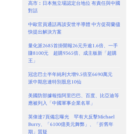
高市︰日本無立場認定台地位 有責任與中國
對話
中歐官員通話再談安世半導體 中方促荷蘭儘
快提出解決方案
量化派2685首掛開報26元升逾1.6倍、一手
賺8100元 超購9365倍、成主板新「超購
王」
冠忠巴士半年純利大增9.5倍至6690萬元
派中期息連特別股息10仙
美國防部據報指阿里巴巴、百度、比亞迪等
應被列入「中國軍事企業名單」
英偉達7頁備忘曝光 罕有大反擊Michael
Burry、「6100億美元舞弊」、「折舊年
期」質疑