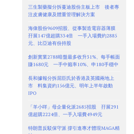
三生製藥擬分拆蔓迪股份主板上市 後者專
注皮膚健康及體重管理解決方案
海偉股份9609招股、從事製造電容器薄膜
孖展147億超購334倍 一手入場費約2885
元、比亞迪有份持股
創新實業2788暗盤最多收升31%、每手帳面
賺1680元 一手中籤率10%、申180手穩中
長和據報分拆屈臣氏於香港及英國兩地上
市 料集資約156億元、明年上半年啟動
IPO
「羊小咩」母企量化派2685招股 孖展291
億超購2224倍、一手入場費4949元
特朗普反駁保守派 撐引進專才體現MAGA精