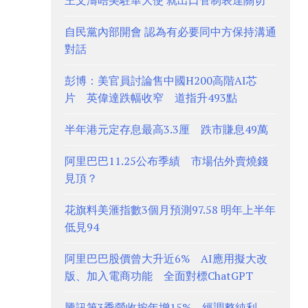
王文濤晤美駐華大使 就出口管制表達關切
自民黨內部開會 認為有必要同中方保持溝通
對話
彭博：美官員討論售中國H200高階AI芯
片 英偉達跌幅收窄 道指升493點
半年港元定存息最高3.3厘 跌市賺息49萬
阿里巴巴11.25公布季績 市場估外賣燒錢
見頂？
花旗料美滙指數3個月預測97.58 明年上半年
低見94
阿里巴巴股價曾大升近6% AI應用擬大改
版、加入電商功能 全面對標ChatGPT
騰訊第3季營收按年增15% 經調整純利