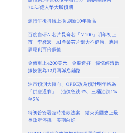
705.5億人幣大勝預期
滬指午後持續上揚 刷新10年新高
百度自研AI芯片昆侖芯「M100」明年初上
市 李彥宏：AI產業芯片獨大不健康、應用
層應創百倍價值
金價重上4200美元、金股造好 憧憬經濟數
據恢復為12月再減息鋪路
油市預測大轉向、OPEC改為預計明年略為
「供應過剩」 油價急跌4%、三桶油跌1%
至3%
特朗普簽署臨時撥款法案 結束美國史上最
長政府停擺 美期向好