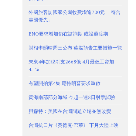
外國旅客訪國家公園收費增逾700元 「符合
美國優先」
BNO要求增加仍在諮詢期 或設過渡期
財相李韻晴周三公布 英媒預告主要措施一覽
未來4年加稅削支2668億 4月最低工資加
4.1%
有望開拍第4集 應特朗普要求重啟
黃海南部部分海域 今起一連8日射擊試驗
貝森特：美國在台灣問題立場並無改變
台灣抗日片《賽德克·巴萊》 下月大陸上映