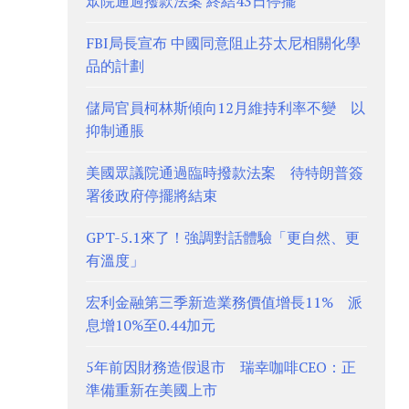
眾院通過撥款法案 終結43日停擺
FBI局長宣布 中國同意阻止芬太尼相關化學
品的計劃
儲局官員柯林斯傾向12月維持利率不變 以
抑制通脹
美國眾議院通過臨時撥款法案 待特朗普簽
署後政府停擺將結束
GPT-5.1來了！強調對話體驗「更自然、更
有溫度」
宏利金融第三季新造業務價值增長11% 派
息增10%至0.44加元
5年前因財務造假退市 瑞幸咖啡CEO：正
準備重新在美國上市