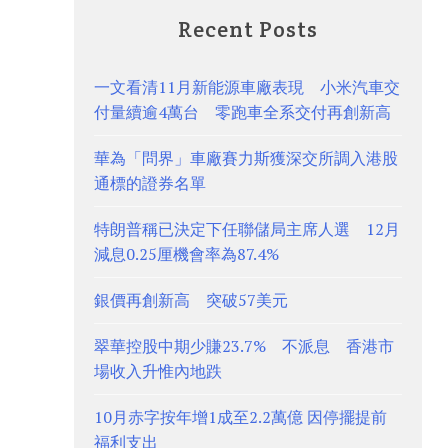
Recent Posts
一文看清11月新能源車廠表現 小米汽車交
付量續逾4萬台 零跑車全系交付再創新高
華為「問界」車廠賽力斯獲深交所調入港股
通標的證券名單
特朗普稱已決定下任聯儲局主席人選 12月
減息0.25厘機會率為87.4%
銀價再創新高 突破57美元
翠華控股中期少賺23.7% 不派息 香港市
場收入升惟內地跌
10月赤字按年增1成至2.2萬億 因停擺提前
福利支出