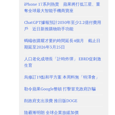
iPhone 17系列熱賣 蘋果將打低三星、重
奪全球最大智能手機商寶座
ChatGPT據報預計2030年至少2.2億付費用
戶 近日新推購物助手功能
螞蟻收購耀才要約時間延長4個月 截止日
期延至2026年3月25日
人口老化成增長「計時炸彈」 EBRD促刺激
生育
烏修訂19點和平方案 本周料無「特澤會」
勒令蘋果Google整頓 打擊冒充政府詐騙
削政府支出浪費 推日版DOGE
陰霾漸明朗 全球企業放緩加價