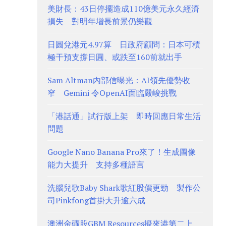
美財長：43日停擺造成110億美元永久經濟
損失 對明年增長前景仍樂觀
日圓兌港元4.97算 日政府顧問：日本可積
極干預支撐日圓、或跌至160前就出手
Sam Altman內部信曝光：AI領先優勢收
窄 Gemini 令OpenAI面臨嚴峻挑戰
「港話通」試行版上架 即時回應日常生活
問題
Google Nano Banana Pro來了！生成圖像
能力大提升 支持多種語言
洗腦兒歌Baby Shark歌紅股價更勁 製作公
司Pinkfong首掛大升逾六成
澳洲金礦股GBM Resources擬來港第二上