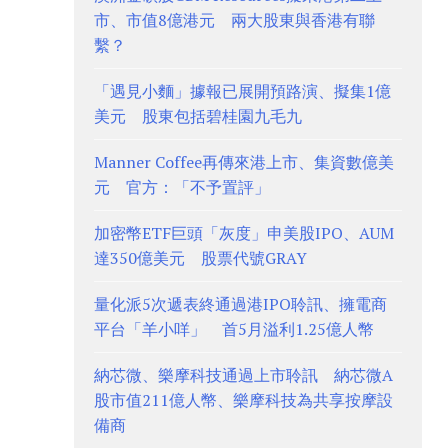
市、市值8億港元 兩大股東與香港有聯
繫？
「遇見小麵」據報已展開預路演、擬集1億
美元 股東包括碧桂園九毛九
Manner Coffee再傳來港上市、集資數億美
元 官方：「不予置評」
加密幣ETF巨頭「灰度」申美股IPO、AUM
達350億美元 股票代號GRAY
量化派5次遞表終通過港IPO聆訊、擁電商
平台「羊小咩」 首5月溢利1.25億人幣
納芯微、樂摩科技通過上市聆訊 納芯微A
股市值211億人幣、樂摩科技為共享按摩設
備商