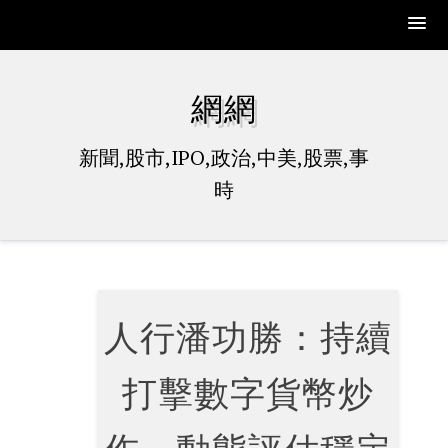
Skip
to
網網
content
新聞,股市,IPO,政治,中美,股票,事
時
人行潘功勝：持續
打擊數字貨幣炒