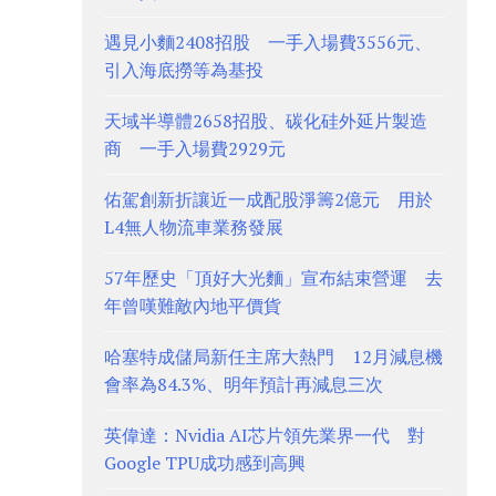
遇見小麵2408招股 一手入場費3556元、
引入海底撈等為基投
天域半導體2658招股、碳化硅外延片製造
商 一手入場費2929元
佑駕創新折讓近一成配股淨籌2億元 用於
L4無人物流車業務發展
57年歷史「頂好大光麵」宣布結束營運 去
年曾嘆難敵內地平價貨
哈塞特成儲局新任主席大熱門 12月減息機
會率為84.3%、明年預計再減息三次
英偉達：Nvidia AI芯片領先業界一代 對
Google TPU成功感到高興