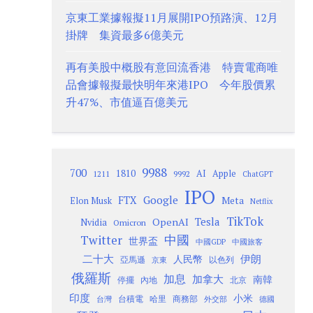
京東工業據報擬11月展開IPO預路演、12月
掛牌 集資最多6億美元
再有美股中概股有意回流香港 特賣電商唯
品會據報擬最快明年來港IPO 今年股價累
升47%、市值逼百億美元
9988
700
1810
AI
Apple
1211
9992
ChatGPT
IPO
Google
FTX
Meta
Elon Musk
Netflix
TikTok
Tesla
OpenAI
Nvidia
Omicron
Twitter
中國
世界盃
中國GDP
中國旅客
二十大
伊朗
人民幣
以色列
亞馬遜
京東
俄羅斯
加息
加拿大
南韓
內地
停擺
北京
印度
小米
台灣
台積電
哈里
商務部
外交部
德國