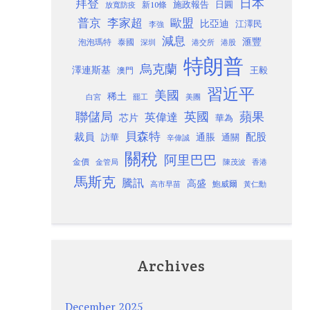
日本
拜登
施政報告
日圓
新10條
放寬防疫
歐盟
普京
李家超
比亞迪
江澤民
李強
減息
滙豐
泡泡瑪特
泰國
深圳
港股
港交所
特朗普
烏克蘭
澤連斯基
澳門
王毅
習近平
美國
稀土
白宮
罷工
美團
聯儲局
蘋果
英國
英偉達
芯片
華為
貝森特
裁員
配股
通脹
訪華
通關
辛偉誠
關稅
阿里巴巴
金價
金管局
香港
陳茂波
馬斯克
騰訊
高盛
高市早苗
鮑威爾
黃仁勳
Archives
December 2025