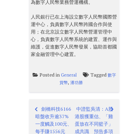
為數字人民幣業務營運機構。
人民銀行已在上海設立數字人民幣國際營
運中心，負責數字人民幣跨國合作與使
用；在北京設立數字人民幣營運管理中
心，負責數字人民幣系統的建置、運作與
維護，促進數字人民幣發展，協助首都國
家金融管理中心建置。
Posted in
Tagged
General
數字
,
貨幣
潘功勝
劍橋科技6166
中證監吳清：A股
Post
暗盤收升逾37%
港股獲重估、「雞
navigation
一度觸及100元、
蛋放在不同籃子」
每手賺1556元
成共識 預告多項