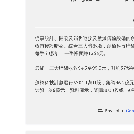
從事設計、開發及銷售連接及數據傳輸設備的劍橋
收市後設暗盤。綜合三大暗盤場，劍橋科技暗盤初段早
每手50股計，一手帳面賺1556元。
最終，三大暗盤收報94.3至99.3元，升約37%至
劍橋科技計劃發行6701.1萬H股，集資46.2
涉資1586億元。資料顯示，認購8000股或16
Posted in
Gen