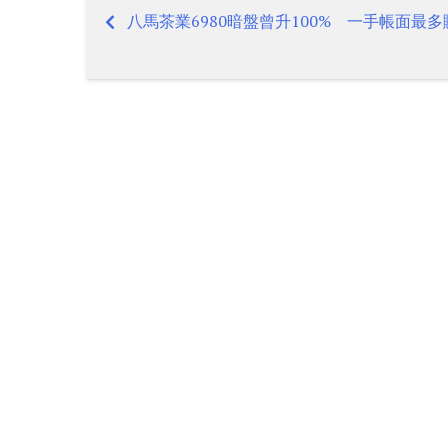
八馬茶業6980暗盤曾升100% 一手帳面最多賺
Post
navigation