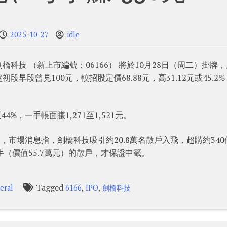
2025-10-27
idle
科技 （新上市編號：06166） 將於10月28日（周二）掛牌
段曾見100元，較招股定價68.88元，高31.12元或45.2
44%，一手帳面賺1,271至1,521元。
億元，市場消息指，劍橋科技吸引約20.8萬名散戶入飛，超購約340
0手（價值55.7萬元）的散戶，才保證中籤。
Tagged
,
,
eral
6166
IPO
劍橋科技