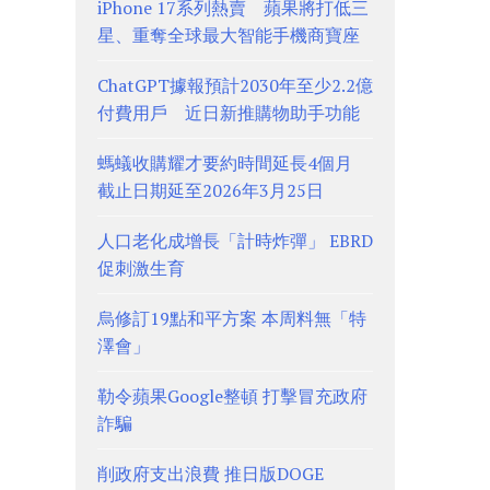
iPhone 17系列熱賣 蘋果將打低三
星、重奪全球最大智能手機商寶座
ChatGPT據報預計2030年至少2.2億
付費用戶 近日新推購物助手功能
螞蟻收購耀才要約時間延長4個月
截止日期延至2026年3月25日
人口老化成增長「計時炸彈」 EBRD
促刺激生育
烏修訂19點和平方案 本周料無「特
澤會」
勒令蘋果Google整頓 打擊冒充政府
詐騙
削政府支出浪費 推日版DOGE