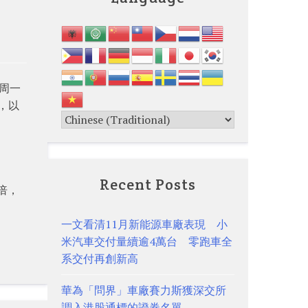
，周一
%，以
Recent Posts
倍，
一文看清11月新能源車廠表現 小
米汽車交付量續逾4萬台 零跑車全
系交付再創新高
華為「問界」車廠賽力斯獲深交所
調入港股通標的證券名單