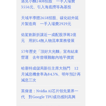
遇見小麵2408招股 一手入場費
3556元、引入海底撈等為基投
天域半導體2658招股、碳化硅外延
片製造商 一手入場費2929元
佑駕創新折讓近一成配股淨籌2億
元 用於L4無人物流車業務發展
57年歷史「頂好大光麵」宣布結束
營運 去年曾嘆難敵內地平價貨
哈塞特成儲局新任主席大熱門 12
月減息機會率為84.3%、明年預計再
減息三次
英偉達：Nvidia AI芯片領先業界一
代 對Google TPU成功感到高興