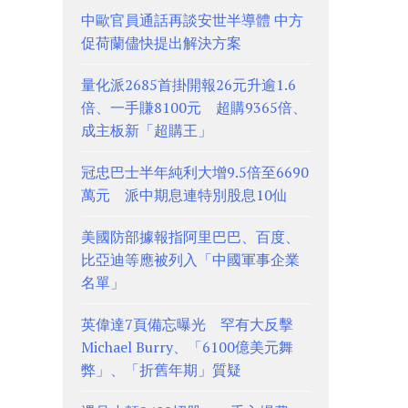
中歐官員通話再談安世半導體 中方
促荷蘭儘快提出解決方案
量化派2685首掛開報26元升逾1.6
倍、一手賺8100元 超購9365倍、
成主板新「超購王」
冠忠巴士半年純利大增9.5倍至6690
萬元 派中期息連特別股息10仙
美國防部據報指阿里巴巴、百度、
比亞迪等應被列入「中國軍事企業
名單」
英偉達7頁備忘曝光 罕有大反擊
Michael Burry、「6100億美元舞
弊」、「折舊年期」質疑