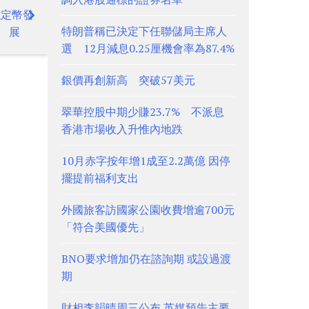
穩定幣發
特朗普稱已決定下任聯儲局主席人
展
選 12月減息0.25厘機會率為87.4%
銀價再創新高 突破57美元
翠華控股中期少賺23.7% 不派息
香港市場收入升惟內地跌
10月赤字按年增1成至2.2萬億 因停
擺提前福利支出
外國旅客訪國家公園收費增逾700元
「符合美國優先」
BNO要求增加仍在諮詢期 或設過渡
期
財相李韻晴周三公布 英媒預告主要