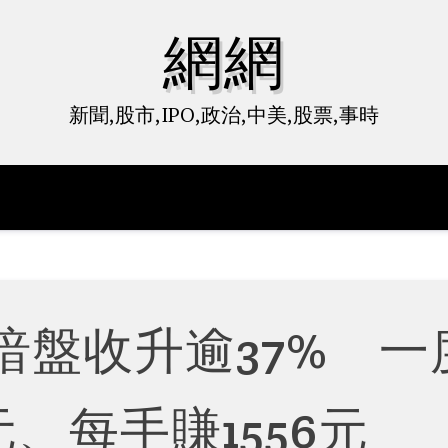
網網
新聞,股市,IPO,政治,中美,股票,事時
6暗盤收升逾37% 一
元、每手賺1556元