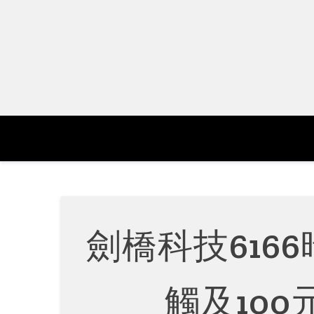
Skip
to
content
劍橋科技616
觸及100