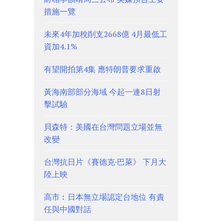
措施一覽
未來4年加稅削支2668億 4月最低工
資加4.1%
有望開拍第4集 應特朗普要求重啟
黃海南部部分海域 今起一連8日射
擊試驗
貝森特：美國在台灣問題立場並無
改變
台灣抗日片《賽德克·巴萊》 下月大
陸上映
高市︰日本無立場認定台地位 有責
任與中國對話