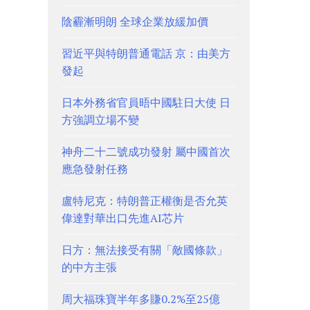
陰霾漸明朗 全球企業放緩加價
習近平與特朗普通電話 京：由美方
發起
日本外務省官員晤中國駐日大使 日
方強調立場不變
神舟二十二號成功發射 屬中國首次
應急發射任務
盧特尼克：特朗普正權衡是否允英
偉達對華出口先進AI芯片
日方：無法接受有關「敵國條款」
的中方主張
周大福珠寶半年多賺0.2%至25億