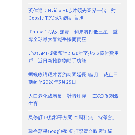
英偉達：Nvidia AI芯片領先業界一代 對
Google TPU成功感到高興
iPhone 17系列熱賣 蘋果將打低三星、重
奪全球最大智能手機商寶座
ChatGPT據報預計2030年至少2.2億付費用
戶 近日新推購物助手功能
螞蟻收購耀才要約時間延長4個月 截止日
期延至2026年3月25日
人口老化成增長「計時炸彈」 EBRD促刺激
生育
烏修訂19點和平方案 本周料無「特澤會」
勒令蘋果Google整頓 打擊冒充政府詐騙