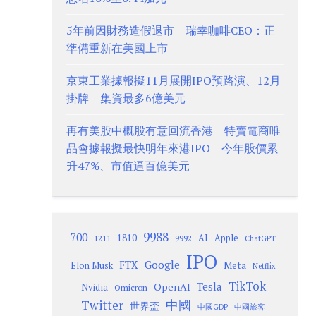
5年前因財務造假退市 瑞幸咖啡CEO：正
準備重新在美國上市
京東工業據報擬11月展開IPO預路演、12月
掛牌 集資最多6億美元
再有美股中概股有意回流香港 特賣電商唯
品會據報擬最快明年來港IPO 今年股價累
升47%、市值逼百億美元
9988
700
1810
AI
Apple
1211
9992
ChatGPT
IPO
Google
FTX
Meta
Elon Musk
Netflix
TikTok
Tesla
OpenAI
Nvidia
Omicron
Twitter
中國
世界盃
中國GDP
中國旅客