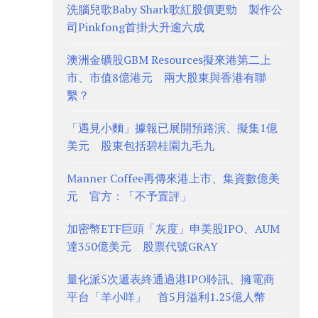
洗腦兒歌Baby Shark歌紅股價更勁 製作公
司Pinkfong首掛大升逾六成
澳洲金礦股GBM Resources擬來港第二上
市、市值8億港元 兩大股東與香港有聯
繫？
「遇見小麵」據報已展開預路演、擬集1億
美元 股東包括碧桂園九毛九
Manner Coffee再傳來港上市、集資數億美
元 官方：「不予置評」
加密幣ETF巨頭「灰度」申美股IPO、AUM
達350億美元 股票代號GRAY
量化派5次遞表終通過港IPO聆訊、擁電商
平台「羊小咩」 首5月溢利1.25億人幣