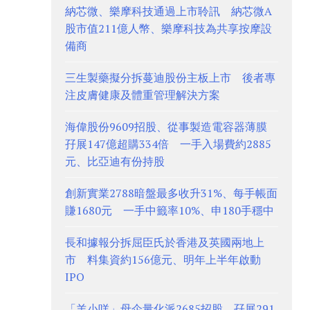
納芯微、樂摩科技通過上市聆訊 納芯微A
股市值211億人幣、樂摩科技為共享按摩設
備商
三生製藥擬分拆蔓迪股份主板上市 後者專
注皮膚健康及體重管理解決方案
海偉股份9609招股、從事製造電容器薄膜
孖展147億超購334倍 一手入場費約2885
元、比亞迪有份持股
創新實業2788暗盤最多收升31%、每手帳面
賺1680元 一手中籤率10%、申180手穩中
長和據報分拆屈臣氏於香港及英國兩地上
市 料集資約156億元、明年上半年啟動
IPO
「羊小咩」母企量化派2685招股 孖展291