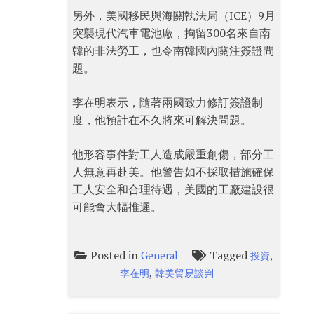
另外，美國移民與海關執法局（ICE）9月
突襲現代汽車電池廠，拘留300名來自南
韓的非法勞工，也令南韓國內關注簽證問
題。
李在明表示，隨著兩國致力修訂簽證制
度，他預計在不久將來可解決問題。
他形容事件對工人造成嚴重創傷，部分工
人無意再赴美。他警告如不採取措施確保
工人安全和合理待遇，美國的工廠建設很
可能會大幅推遲。
Posted in
Tagged
,
General
投資
,
李在明
韓美貿易談判