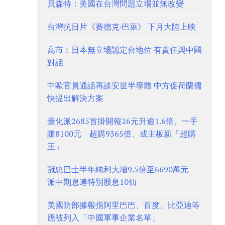
貝森特：美國在台灣問題立場並無改變
台灣抗日片《賽德克·巴萊》 下月大陸上映
高市︰日本無立場認定台地位 有責任與中國
對話
中歐官員通話再談安世半導體 中方促荷蘭儘
快提出解決方案
量化派2685首掛開報26元升逾1.6倍、一手
賺8100元 超購9365倍、成主板新「超購
王」
冠忠巴士半年純利大增9.5倍至6690萬元
派中期息連特別股息10仙
美國防部據報指阿里巴巴、百度、比亞迪等
應被列入「中國軍事企業名單」