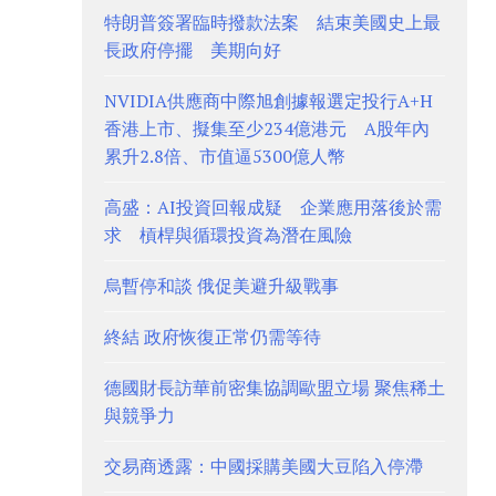
特朗普簽署臨時撥款法案 結束美國史上最
長政府停擺 美期向好
NVIDIA供應商中際旭創據報選定投行A+H
香港上市、擬集至少234億港元 A股年內
累升2.8倍、市值逼5300億人幣
高盛：AI投資回報成疑 企業應用落後於需
求 槓桿與循環投資為潛在風險
烏暫停和談 俄促美避升級戰事
終結 政府恢復正常仍需等待
德國財長訪華前密集協調歐盟立場 聚焦稀土
與競爭力
交易商透露：中國採購美國大豆陷入停滯