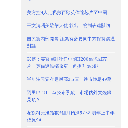
美方控4人走私數百顆英偉達芯片至中國
王文濤晤美駐華大使 就出口管制表達關切
自民黨內部開會 認為有必要同中方保持溝通
對話
彭博：美官員討論售中國H200高階AI芯
片 英偉達跌幅收窄 道指升493點
半年港元定存息最高3.3厘 跌市賺息49萬
阿里巴巴11.25公布季績 市場估外賣燒錢
見頂？
花旗料美滙指數3個月預測97.58 明年上半年
低見94