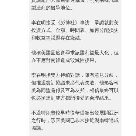
資議題陷入僵局推遲協議，削弱南韓汽車
製造商的競爭地位。
李在明接受《彭博社》專訪，承認就對美
投資方式、金額、時間表、如何分配損失
和收益等議題存在癥結。
他稱美國固然會尋求該國利益最大化，但
亦不應對南韓造成毀滅性後果。
李在明指雙方持續對話，雖有意見分歧，
但推遲簽訂協議未必代表失敗。他形容韓
美為同盟關係及互為友邦，相信最終可以
也必須達到雙方都能接受的合理結果。
不過特朗普較早時從華盛頓出發展開亞洲
之行時，形容美國已非常接近與南韓達成
協議。