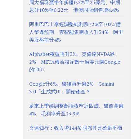
周大福珠寶半年多賺0.2%至25億元、中期
息升10%至0.22元 港澳同店銷售增4.4%
阿里巴巴上季經調整純利跌72%至103.5億
人幣遜預期 雲智能集團收入升34% 阿里
美股盤前升4%
Alphabet夜盤再升3%、英偉達NVDA跌
2% META傳洽談斥數十億美元購Google
的TPU
Google升6%、盤後再升逾2% Gemini
3.0「生成式UI」開始產金？
蔚來上季經調整虧損收窄近四成、盤前彈逾
4% 毛利率升至13.9%
文遠知行：收入增144% 阿布扎比盈虧平衡