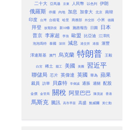
二十大
伊朗
人民幣
以色列
亞馬遜
京東
俄羅斯
加息
加拿大
南韓
內地
停擺
北京
印度
小米
台灣
台積電
哈里
商務部
外交部
德國
日本
拜登
施政報告
日圓
新10條
放寬防疫
歐盟
普京
李家超
比亞迪
江澤民
李強
減息
滙豐
泡泡瑪特
泰國
深圳
港股
港交所
特朗普
烏克蘭
澤連斯基
澳門
王毅
習近平
美國
稀土
白宮
罷工
美團
聯儲局
蘋果
英國
英偉達
芯片
華為
貝森特
裁員
配股
通脹
訪華
通關
辛偉誠
關稅
阿里巴巴
金價
金管局
香港
陳茂波
馬斯克
騰訊
高盛
高市早苗
鮑威爾
黃仁勳