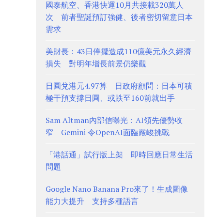
國泰航空、香港快運10月共接載320萬人
次 前者聖誕預訂強健、後者密切留意日本
需求
美財長：43日停擺造成110億美元永久經濟
損失 對明年增長前景仍樂觀
日圓兌港元4.97算 日政府顧問：日本可積
極干預支撐日圓、或跌至160前就出手
Sam Altman內部信曝光：AI領先優勢收
窄 Gemini 令OpenAI面臨嚴峻挑戰
「港話通」試行版上架 即時回應日常生活
問題
Google Nano Banana Pro來了！生成圖像
能力大提升 支持多種語言