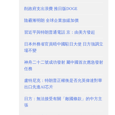
削政府支出浪費 推日版DOGE
陰霾漸明朗 全球企業放緩加價
習近平與特朗普通電話 京：由美方發起
日本外務省官員晤中國駐日大使 日方強調立
場不變
神舟二十二號成功發射 屬中國首次應急發射
任務
盧特尼克：特朗普正權衡是否允英偉達對華
出口先進AI芯片
日方：無法接受有關「敵國條款」的中方主
張