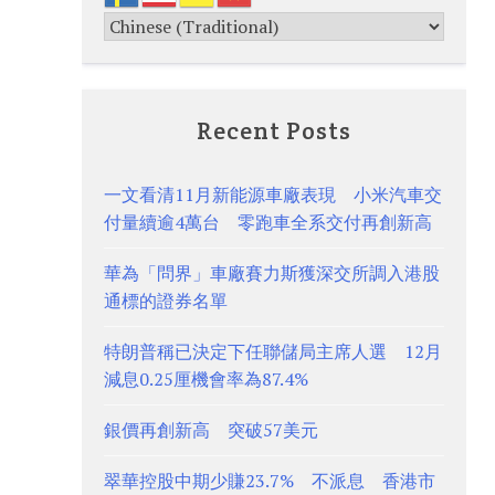
Recent Posts
一文看清11月新能源車廠表現 小米汽車交
付量續逾4萬台 零跑車全系交付再創新高
華為「問界」車廠賽力斯獲深交所調入港股
通標的證券名單
特朗普稱已決定下任聯儲局主席人選 12月
減息0.25厘機會率為87.4%
銀價再創新高 突破57美元
翠華控股中期少賺23.7% 不派息 香港市