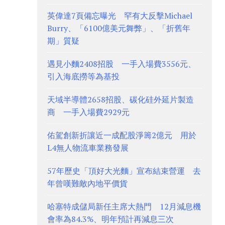
英偉達7頁備忘曝光 罕有大反擊Michael
Burry、「6100億美元舞弊」、「折舊年
期」質疑
遇見小麵2408招股 一手入場費3556元、
引入海底撈等為基投
天域半導體2658招股、碳化硅外延片製造
商 一手入場費2929元
佑駕創新折讓近一成配股淨籌2億元 用於
L4無人物流車業務發展
57年歷史「頂好大光麵」宣布結束營運 去
年曾嘆難敵內地平價貨
哈塞特成儲局新任主席大熱門 12月減息機
會率為84.3%、明年預計再減息三次