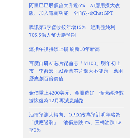
阿里巴巴股價曾大升近6% AI應用擬大改
版、加入電商功能 全面對標ChatGPT
騰訊第3季營收按年增15% 經調整純利
705.5億人幣大勝預期
滬指午後持續上揚 刷新10年新高
百度自研AI芯片昆侖芯「M100」明年初上
市 李彥宏：AI產業芯片獨大不健康、應用
層應創百倍價值
金價重上4200美元、金股造好 憧憬經濟數
據恢復為12月再減息鋪路
油市預測大轉向、OPEC改為預計明年略為
「供應過剩」 油價急跌4%、三桶油跌1%
至3%