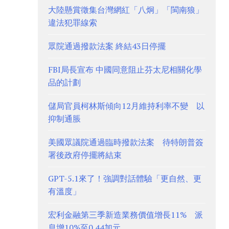
大陸懸賞徵集台灣網紅「八炯」「閩南狼」
違法犯罪線索
眾院通過撥款法案 終結43日停擺
FBI局長宣布 中國同意阻止芬太尼相關化學
品的計劃
儲局官員柯林斯傾向12月維持利率不變 以
抑制通脹
美國眾議院通過臨時撥款法案 待特朗普簽
署後政府停擺將結束
GPT-5.1來了！強調對話體驗「更自然、更
有溫度」
宏利金融第三季新造業務價值增長11% 派
息增10%至0.44加元