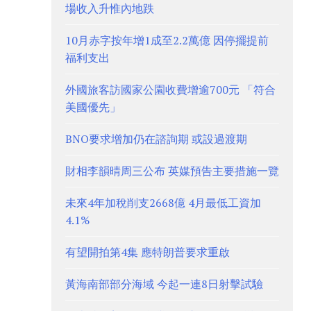
場收入升惟內地跌
10月赤字按年增1成至2.2萬億 因停擺提前
福利支出
外國旅客訪國家公園收費增逾700元 「符合
美國優先」
BNO要求增加仍在諮詢期 或設過渡期
財相李韻晴周三公布 英媒預告主要措施一覽
未來4年加稅削支2668億 4月最低工資加
4.1%
有望開拍第4集 應特朗普要求重啟
黃海南部部分海域 今起一連8日射擊試驗