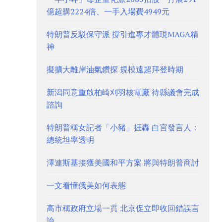
億超購2224倍、一手入場費4949元
特朗普反駁保守派 撐引進專才體現MAGA精
神
擬擴大離岸油氣鑽探 規模遠超拜登時期
新潟同意重啟柏崎刈羽核電廠 待縣議會完成
諮詢
特朗普稱女記者「小豬」捱轟 白宮發言人：
總統坦率透明
澤連斯基接獲美國和平方案 將與特朗普商討
一文看懂俄美如何表態
高市稱政府立場一貫 北京促立即收回錯誤言
論