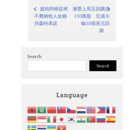
援助阿根廷將
滙豐上周五回購近
Post
不費納稅人金錢
130萬股 完成今
navigation
貝森特承諾
輪30億美元回
購
Search
Search
Language