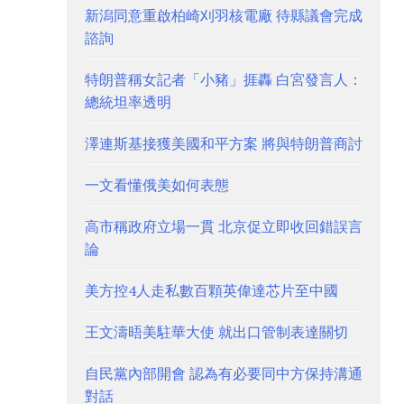
新潟同意重啟柏崎刈羽核電廠 待縣議會完成
諮詢
特朗普稱女記者「小豬」捱轟 白宮發言人：
總統坦率透明
澤連斯基接獲美國和平方案 將與特朗普商討
一文看懂俄美如何表態
高市稱政府立場一貫 北京促立即收回錯誤言
論
美方控4人走私數百顆英偉達芯片至中國
王文濤晤美駐華大使 就出口管制表達關切
自民黨內部開會 認為有必要同中方保持溝通
對話