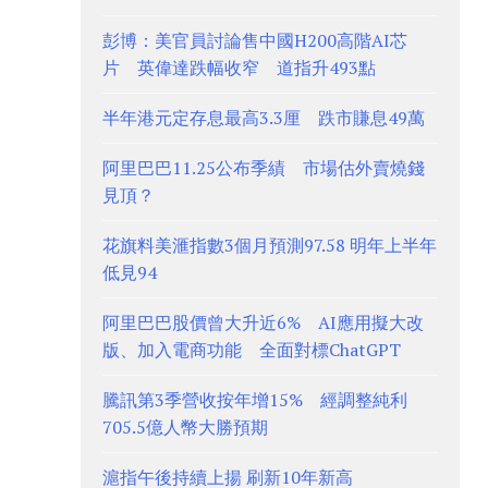
彭博：美官員討論售中國H200高階AI芯
片 英偉達跌幅收窄 道指升493點
半年港元定存息最高3.3厘 跌市賺息49萬
阿里巴巴11.25公布季績 市場估外賣燒錢
見頂？
花旗料美滙指數3個月預測97.58 明年上半年
低見94
阿里巴巴股價曾大升近6% AI應用擬大改
版、加入電商功能 全面對標ChatGPT
騰訊第3季營收按年增15% 經調整純利
705.5億人幣大勝預期
滬指午後持續上揚 刷新10年新高