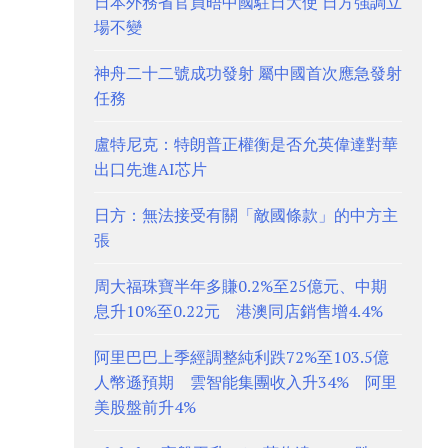
日本外務省官員晤中國駐日大使 日方強調立
場不變
神舟二十二號成功發射 屬中國首次應急發射
任務
盧特尼克：特朗普正權衡是否允英偉達對華
出口先進AI芯片
日方：無法接受有關「敵國條款」的中方主
張
周大福珠寶半年多賺0.2%至25億元、中期
息升10%至0.22元 港澳同店銷售增4.4%
阿里巴巴上季經調整純利跌72%至103.5億
人幣遜預期 雲智能集團收入升34% 阿里
美股盤前升4%