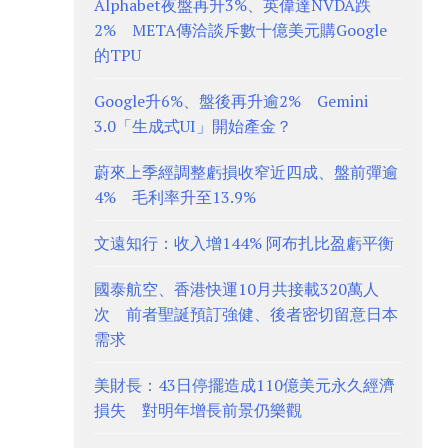
Alphabet夜盤再升3%、英偉達NVDA跌
2% META傳洽談斥數十億美元購Google
的TPU
Google升6%、盤後再升逾2% Gemini
3.0「生成式UI」開始產金？
蔚來上季經調整虧損收窄近四成、盤前彈逾
4% 毛利率升至13.9%
文遠知行：收入增144% 阿布扎比盈虧平衡
國泰航空、香港快運10月共接載320萬人
次 前者聖誕預訂強健、後者密切留意日本
需求
美財長：43日停擺造成110億美元永久經濟
損失 對明年增長前景仍樂觀