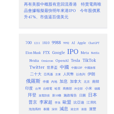
再有美股中概股有意回流香港 特賣電商唯
品會據報擬最快明年來港IPO 今年股價累
升47%、市值逼百億美元
9988
700
1810
AI
Apple
1211
9992
ChatGPT
IPO
Google
FTX
Meta
Elon Musk
Netflix
TikTok
Tesla
OpenAI
Nvidia
Omicron
Twitter
中國
世界盃
中國GDP
中國旅客
二十大
伊朗
人民幣
以色列
亞馬遜
京東
俄羅斯
加息
加拿大
南韓
內地
停擺
北京
印度
小米
台灣
台積電
哈里
商務部
外交部
德國
日本
拜登
施政報告
日圓
新10條
放寬防疫
歐盟
普京
李家超
比亞迪
江澤民
李強
減息
滙豐
泡泡瑪特
泰國
深圳
港股
港交所