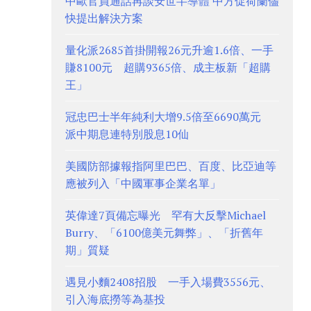
中歐官員通話再談安世半導體 中方促荷蘭儘
快提出解決方案
量化派2685首掛開報26元升逾1.6倍、一手
賺8100元 超購9365倍、成主板新「超購
王」
冠忠巴士半年純利大增9.5倍至6690萬元
派中期息連特別股息10仙
美國防部據報指阿里巴巴、百度、比亞迪等
應被列入「中國軍事企業名單」
英偉達7頁備忘曝光 罕有大反擊Michael
Burry、「6100億美元舞弊」、「折舊年
期」質疑
遇見小麵2408招股 一手入場費3556元、
引入海底撈等為基投