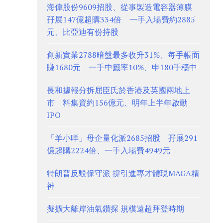
海偉股份9609招股、從事製造電容器薄膜
孖展147億超購334倍 一手入場費約2885
元、比亞迪有份持股
創新實業2788暗盤最多收升31%、每手帳面
賺1680元 一手中籤率10%、申180手穩中
長和據報分拆屈臣氏於香港及英國兩地上
市 料集資約156億元、明年上半年啟動
IPO
「羊小咩」母企量化派2685招股 孖展291
億超購2224倍、一手入場費4949元
特朗普反駁保守派 撐引進專才體現MAGA精
神
擬擴大離岸油氣鑽探 規模遠超拜登時期