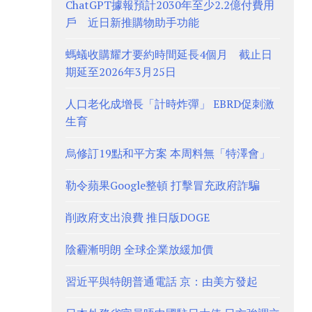
ChatGPT據報預計2030年至少2.2億付費用
戶 近日新推購物助手功能
螞蟻收購耀才要約時間延長4個月 截止日
期延至2026年3月25日
人口老化成增長「計時炸彈」 EBRD促刺激
生育
烏修訂19點和平方案 本周料無「特澤會」
勒令蘋果Google整頓 打擊冒充政府詐騙
削政府支出浪費 推日版DOGE
陰霾漸明朗 全球企業放緩加價
習近平與特朗普通電話 京：由美方發起