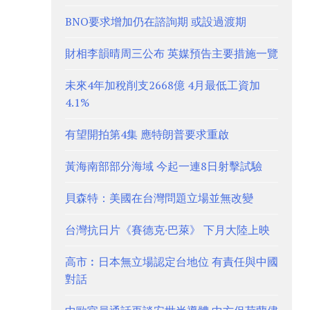
BNO要求增加仍在諮詢期 或設過渡期
財相李韻晴周三公布 英媒預告主要措施一覽
未來4年加稅削支2668億 4月最低工資加
4.1%
有望開拍第4集 應特朗普要求重啟
黃海南部部分海域 今起一連8日射擊試驗
貝森特：美國在台灣問題立場並無改變
台灣抗日片《賽德克·巴萊》 下月大陸上映
高市︰日本無立場認定台地位 有責任與中國
對話