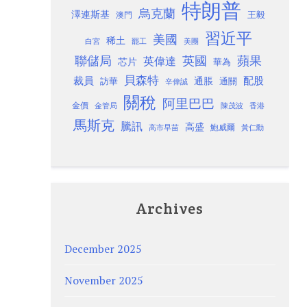
特朗普
烏克蘭
澤連斯基
澳門
王毅
習近平
美國
稀土
白宮
罷工
美團
聯儲局
蘋果
英國
英偉達
芯片
華為
貝森特
裁員
配股
通脹
訪華
通關
辛偉誠
關稅
阿里巴巴
金價
金管局
香港
陳茂波
馬斯克
騰訊
高盛
高市早苗
鮑威爾
黃仁勳
Archives
December 2025
November 2025