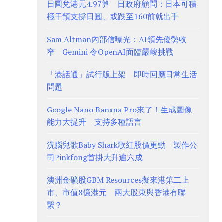
日圓兌港元4.97算 日政府顧問：日本可積
極干預支撐日圓、或跌至160前就出手
Sam Altman內部信曝光：AI領先優勢收
窄 Gemini 令OpenAI面臨嚴峻挑戰
「港話通」試行版上架 即時回應日常生活
問題
Google Nano Banana Pro來了！生成圖像
能力大提升 支持多種語言
洗腦兒歌Baby Shark歌紅股價更勁 製作公
司Pinkfong首掛大升逾六成
澳洲金礦股GBM Resources擬來港第二上
市、市值8億港元 兩大股東與香港有聯
繫？