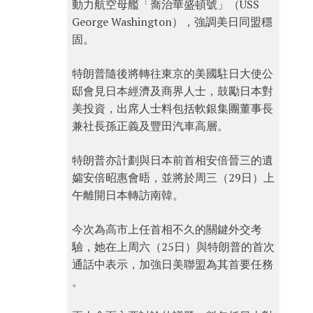
動力航空母艦「喬治華盛頓號」（USS
George Washington），強調美日同盟穩
固。
特朗普隨後將轉往東京的美國駐日大使公
邸會見日本經濟及商界人士，鼓勵日本對
美投資，出席人士料包括軟銀集團董事長
兼社長孫正義及豐田汽車高層。
特朗普亦計劃與日本前首相安倍晉三的遺
孀安倍昭惠會晤，並將於周三（29日）上
午離開日本轉訪南韓。
今次為高市上任首相不久的關鍵外交考
驗，她在上周六（25日）與特朗普的首次
通話中表示，加強日美聯盟為其首要任務
。