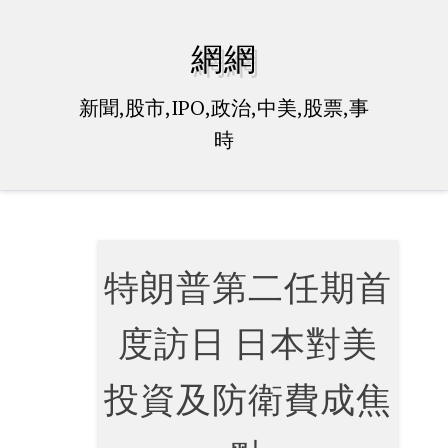
Skip
to
網網
content
新聞,股市,IPO,政治,中美,股票,事
時
特朗普第二任期首
度訪日 日本對美
投資及防衛費成焦