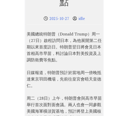
點
2025-10-27
idle
美國總統特朗普（Donald Trump）周一
（27日）啟程訪問日本，為他展開第二任
期以來首度訪日。特朗普翌日將會見日本
首相高市早苗，料討論日本對美投資及上
調防衛費等焦點。
日媒報道，特朗普預計於當地周一傍晚抵
達東京羽田機場，先前往皇宮會晤天皇德
仁。
周二（28日）上午，特朗普會與高市早苗
舉行首次面對面會議。兩人也會一同參觀
美國海軍橫須賀基地，預計將登上美國核