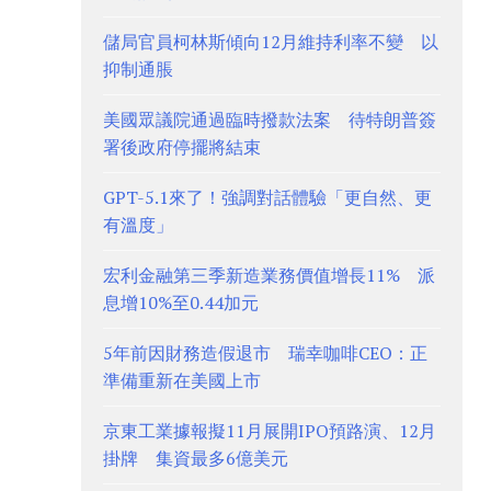
儲局官員柯林斯傾向12月維持利率不變 以
抑制通脹
美國眾議院通過臨時撥款法案 待特朗普簽
署後政府停擺將結束
GPT-5.1來了！強調對話體驗「更自然、更
有溫度」
宏利金融第三季新造業務價值增長11% 派
息增10%至0.44加元
5年前因財務造假退市 瑞幸咖啡CEO：正
準備重新在美國上市
京東工業據報擬11月展開IPO預路演、12月
掛牌 集資最多6億美元