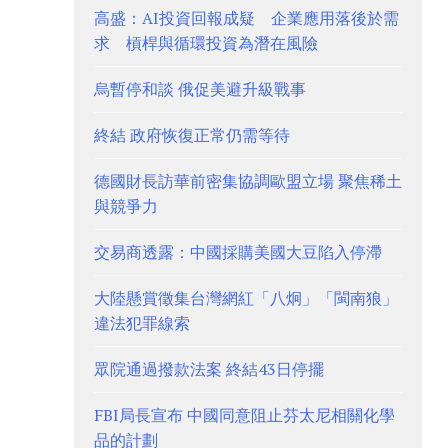
高盛：AI投資回報成疑 企業應用落後於需
求 槓桿與循環投資為潛在風險
烏暫停和談 俄促美避升級戰事
終結 政府恢復正常仍需等待
德國財長訪華前密集協調歐盟立場 聚焦稀土
與競爭力
交易商透露：中國採購美國大豆陷入停滯
大陸懸賞徵集台灣網紅「八炯」「閩南狼」
違法犯罪線索
眾院通過撥款法案 終結43日停擺
FBI局長宣布 中國同意阻止芬太尼相關化學
品的計劃