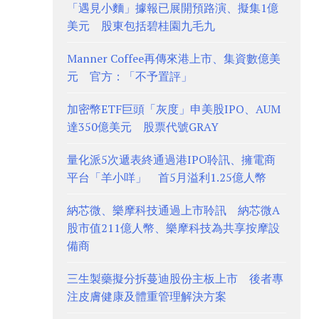
「遇見小麵」據報已展開預路演、擬集1億
美元 股東包括碧桂園九毛九
Manner Coffee再傳來港上市、集資數億美
元 官方：「不予置評」
加密幣ETF巨頭「灰度」申美股IPO、AUM
達350億美元 股票代號GRAY
量化派5次遞表終通過港IPO聆訊、擁電商
平台「羊小咩」 首5月溢利1.25億人幣
納芯微、樂摩科技通過上市聆訊 納芯微A
股市值211億人幣、樂摩科技為共享按摩設
備商
三生製藥擬分拆蔓迪股份主板上市 後者專
注皮膚健康及體重管理解決方案