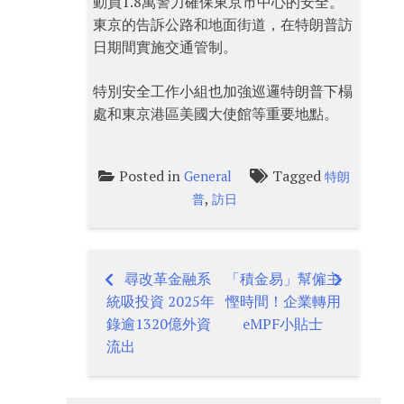
動員1.8萬警力確保東京市中心的安全。
東京的告訴公路和地面街道，在特朗普訪
日期間實施交通管制。
特別安全工作小組也加強巡邏特朗普下榻
處和東京港區美國大使館等重要地點。
Posted in
Tagged
General
特朗
,
普
訪日
尋改革金融系
「積金易」幫僱主
Post
統吸投資 2025年
慳時間！企業轉用
navigation
錄逾1320億外資
eMPF小貼士
流出