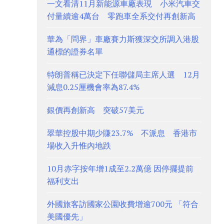
一文看清11月新能源車廠表現 小米汽車交
付量續逾4萬台 零跑車全系交付再創新高
華為「問界」車廠賽力斯獲深交所調入港股
通標的證券名單
特朗普稱已決定下任聯儲局主席人選 12月
減息0.25厘機會率為87.4%
銀價再創新高 突破57美元
翠華控股中期少賺23.7% 不派息 香港市
場收入升惟內地跌
10月赤字按年增1成至2.2萬億 因停擺提前
福利支出
外國旅客訪國家公園收費增逾700元 「符合
美國優先」