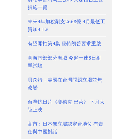
措施一覽
未來4年加稅削支2668億 4月最低工
資加4.1%
有望開拍第4集 應特朗普要求重啟
黃海南部部分海域 今起一連8日射
擊試驗
貝森特：美國在台灣問題立場並無
改變
台灣抗日片《賽德克·巴萊》 下月大
陸上映
高市︰日本無立場認定台地位 有責
任與中國對話