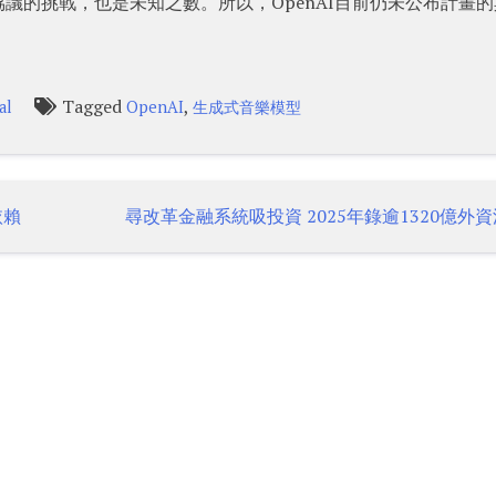
議的挑戰，也是未知之數。所以，OpenAI目前仍未公布計畫的
Tagged
,
al
OpenAI
生成式音樂模型
依賴
尋改革金融系統吸投資 2025年錄逾1320億外