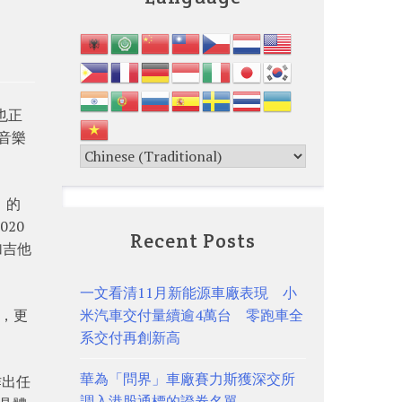
也正
I音樂
l）的
20
Recent Posts
加吉他
一文看清11月新能源車廠表現 小
具，更
米汽車交付量續逾4萬台 零跑車全
系交付再創新高
華為「問界」車廠賽力斯獲深交所
作出任
調入港股通標的證券名單