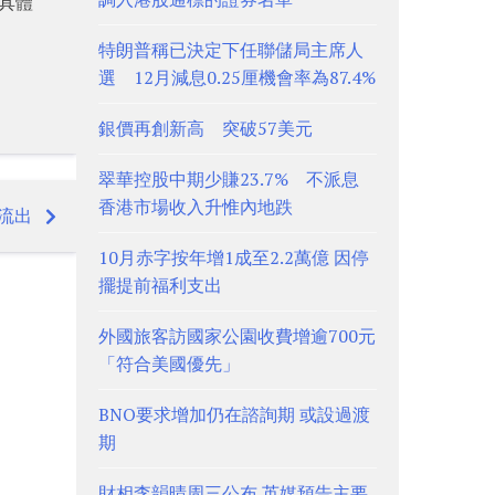
具體
特朗普稱已決定下任聯儲局主席人
選 12月減息0.25厘機會率為87.4%
銀價再創新高 突破57美元
翠華控股中期少賺23.7% 不派息
香港市場收入升惟內地跌
資流出
10月赤字按年增1成至2.2萬億 因停
擺提前福利支出
外國旅客訪國家公園收費增逾700元
「符合美國優先」
BNO要求增加仍在諮詢期 或設過渡
期
財相李韻晴周三公布 英媒預告主要