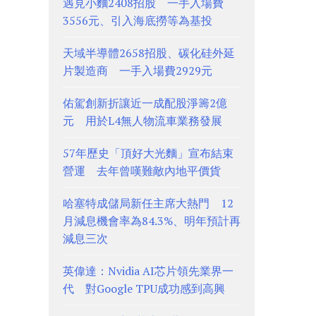
遇見小麵2408招股 一手入場費
3556元、引入海底撈等為基投
天域半導體2658招股、碳化硅外延
片製造商 一手入場費2929元
佑駕創新折讓近一成配股淨籌2億
元 用於L4無人物流車業務發展
57年歷史「頂好大光麵」宣布結束
營運 去年曾嘆難敵內地平價貨
哈塞特成儲局新任主席大熱門 12
月減息機會率為84.3%、明年預計再
減息三次
英偉達：Nvidia AI芯片領先業界一
代 對Google TPU成功感到高興