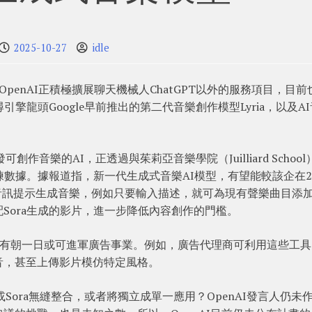
2025-10-27
idle
OpenAI正積極擴展聊天機械人ChatGPT以外的服務項目，目前
擎龍頭Google早前推出的第二代音樂創作模型Lyria，以及A
在研發可創作音樂的AI，正透過與茱莉亞音樂學院（Juilliard Schoo
數據。據報道指，新一代生成式音樂AI模型，有望能較該企在20
文本及音訊提示生成音樂，例如只要輸入描述，就可為現有聲樂曲目添
Sora生成的影片，進一步降低內容創作的門檻。
具，有朝一日或可進軍廣告事業。例如，廣告代理商可利用這些工
音，甚至上傳影片模仿特定風格。
或Sora無縫整合，或者將獨立成單一應用？OpenAI發言人仍未