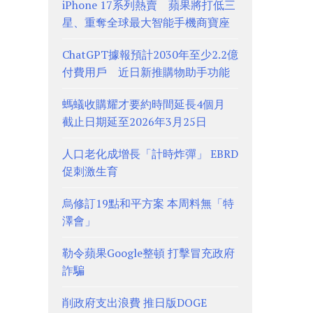
iPhone 17系列熱賣 蘋果將打低三
星、重奪全球最大智能手機商寶座
ChatGPT據報預計2030年至少2.2億
付費用戶 近日新推購物助手功能
螞蟻收購耀才要約時間延長4個月
截止日期延至2026年3月25日
人口老化成增長「計時炸彈」 EBRD
促刺激生育
烏修訂19點和平方案 本周料無「特
澤會」
勒令蘋果Google整頓 打擊冒充政府
詐騙
削政府支出浪費 推日版DOGE