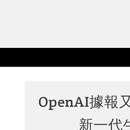
Skip
to
content
OpenAI據
新一代