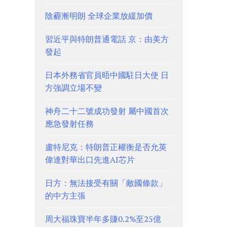
陰霾漸明朗 全球企業放緩加價
習近平與特朗普通電話 京：由美方
發起
日本外務省官員晤中國駐日大使 日
方強調立場不變
神舟二十二號成功發射 屬中國首次
應急發射任務
盧特尼克：特朗普正權衡是否允英
偉達對華出口先進AI芯片
日方：無法接受有關「敵國條款」
的中方主張
周大福珠寶半年多賺0.2%至25億