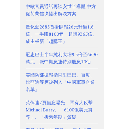
中歐官員通話再談安世半導體 中方
促荷蘭儘快提出解決方案
量化派2685首掛開報26元升逾1.6
倍、一手賺8100元 超購9365倍、
成主板新「超購王」
冠忠巴士半年純利大增9.5倍至6690
萬元 派中期息連特別股息10仙
美國防部據報指阿里巴巴、百度、
比亞迪等應被列入「中國軍事企業
名單」
英偉達7頁備忘曝光 罕有大反擊
Michael Burry、「6100億美元舞
弊」、「折舊年期」質疑