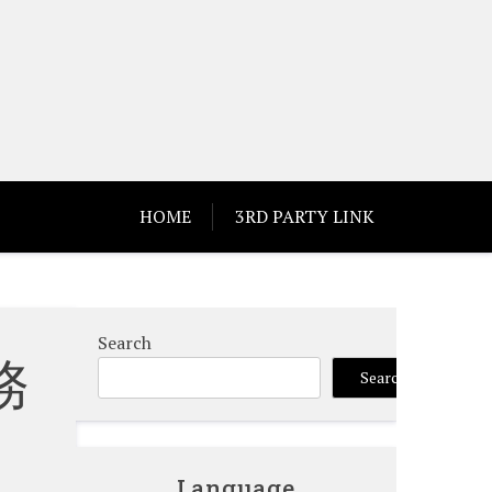
HOME
3RD PARTY LINK
Search
務
Search
Language