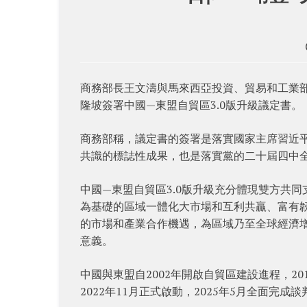
商務部長王文濤與馬來西亞投資、貿易和工業部
隆坡簽署中國—東盟自貿區3.0版升級議定書。
商務部稱，議定書的簽署是落實國家主席習近平
共識的標誌性成果，也是落實黨的二十屆四中
中國—東盟自貿區3.0版升級充分體現雙方共
為基礎的區域一體化大市場和互利共贏、富有
的市場和產業合作機遇，為區域乃至全球經濟
意義。
中國與東盟自2002年開啟自貿區建設進程，201
2022年11月正式啟動，2025年5月全面完成談