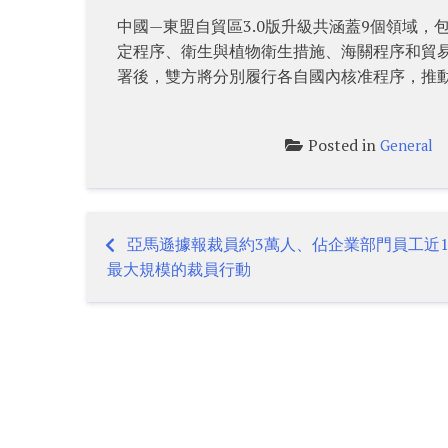
中國—東盟自貿區3.0版升級共涵蓋9個領域
定程序、衛生與植物衛生措施、海關程序和貿
署後，雙方將分別履行各自國內核准程序，推
Posted in
General
亞馬遜據報裁員約3萬人、佔企業部門員工近1
Post
最大規模的裁員行動
navigation