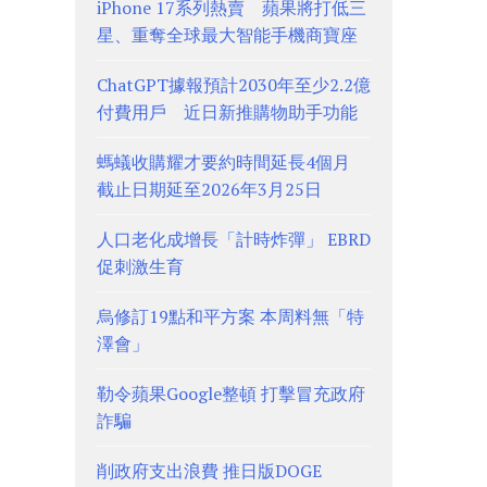
iPhone 17系列熱賣 蘋果將打低三
星、重奪全球最大智能手機商寶座
ChatGPT據報預計2030年至少2.2億
付費用戶 近日新推購物助手功能
螞蟻收購耀才要約時間延長4個月
截止日期延至2026年3月25日
人口老化成增長「計時炸彈」 EBRD
促刺激生育
烏修訂19點和平方案 本周料無「特
澤會」
勒令蘋果Google整頓 打擊冒充政府
詐騙
削政府支出浪費 推日版DOGE