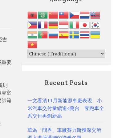
亞吉
成重要
。
Recent Posts
規則
造豐富
要師範
一文看清11月新能源車廠表現 小
米汽車交付量續逾4萬台 零跑車全
系交付再創新高
於
華為「問界」車廠賽力斯獲深交所
調入港股通標的證券名單