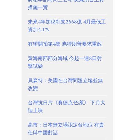
措施一覽
未來4年加稅削支2668億 4月最低工
資加4.1%
有望開拍第4集 應特朗普要求重啟
黃海南部部分海域 今起一連8日射
擊試驗
貝森特：美國在台灣問題立場並無
改變
台灣抗日片《賽德克·巴萊》 下月大
陸上映
高市︰日本無立場認定台地位 有責
任與中國對話