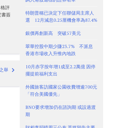
合格評
特朗普稱已決定下任聯儲局主席人
定書簽
選 12月減息0.25厘機會率為87.4%
銀價再創新高 突破57美元
翠華控股中期少賺23.7% 不派息
香港市場收入升惟內地跌
10月赤字按年增1成至2.2萬億 因停
之舉
擺提前福利支出
外國旅客訪國家公園收費增逾700元
「符合美國優先」
BNO要求增加仍在諮詢期 或設過渡
期
財相李韻晴周三公布 英媒預告主要