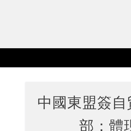
Skip
to
content
中國東盟簽自貿
部：體