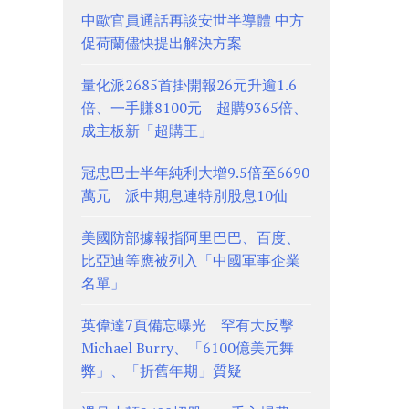
中歐官員通話再談安世半導體 中方
促荷蘭儘快提出解決方案
量化派2685首掛開報26元升逾1.6
倍、一手賺8100元 超購9365倍、
成主板新「超購王」
冠忠巴士半年純利大增9.5倍至6690
萬元 派中期息連特別股息10仙
美國防部據報指阿里巴巴、百度、
比亞迪等應被列入「中國軍事企業
名單」
英偉達7頁備忘曝光 罕有大反擊
Michael Burry、「6100億美元舞
弊」、「折舊年期」質疑