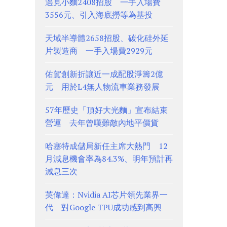
遇見小麵2408招股 一手入場費
3556元、引入海底撈等為基投
天域半導體2658招股、碳化硅外延
片製造商 一手入場費2929元
佑駕創新折讓近一成配股淨籌2億
元 用於L4無人物流車業務發展
57年歷史「頂好大光麵」宣布結束
營運 去年曾嘆難敵內地平價貨
哈塞特成儲局新任主席大熱門 12
月減息機會率為84.3%、明年預計再
減息三次
英偉達：Nvidia AI芯片領先業界一
代 對Google TPU成功感到高興