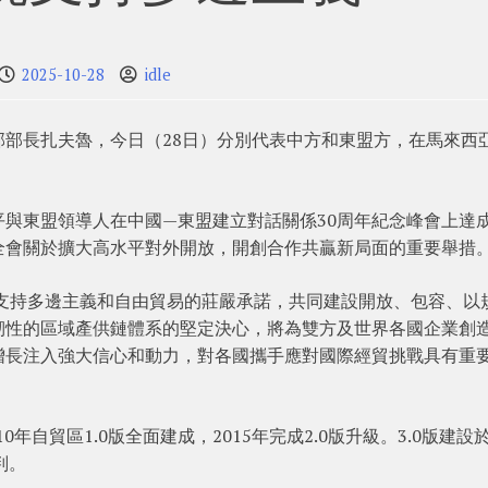
2025-10-28
idle
部長扎夫魯，今日（28日）分別代表中方和東盟方，在馬來西
與東盟領導人在中國—東盟建立對話關係30周年紀念峰會上達
全會關於擴大高水平對外開放，開創合作共贏新局面的重要舉措
同支持多邊主義和自由貿易的莊嚴承諾，共同建設開放、包容、以
韌性的區域產供鏈體系的堅定決心，將為雙方及世界各國企業創
增長注入強大信心和動力，對各國攜手應對國際經貿挑戰具有重
0年自貿區1.0版全面建成，2015年完成2.0版升級。3.0版建設
判。