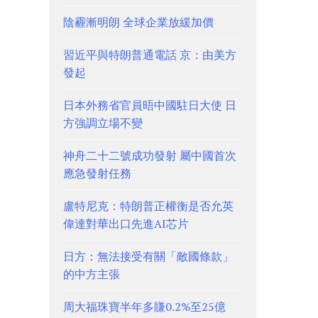
陰霾漸明朗 全球企業放緩加價
習近平與特朗普通電話 京：由美方
發起
日本外務省官員晤中國駐日大使 日
方強調立場不變
神舟二十二號成功發射 屬中國首次
應急發射任務
盧特尼克：特朗普正權衡是否允英
偉達對華出口先進AI芯片
日方：無法接受有關「敵國條款」
的中方主張
周大福珠寶半年多賺0.2%至25億