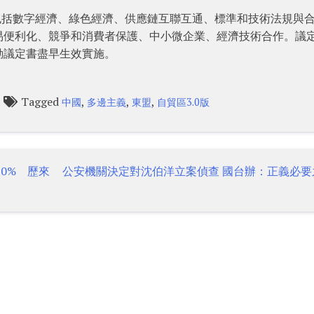
，包括數字經濟、綠色經濟、供應鏈互聯互通、標準和技術法規與
易便利化、競爭和消費者保護、中小微企業、經濟技術合作。議
動議定書盡早生效實施。
Tagged
,
,
,
中國
多邊主義
東盟
自貿區3.0版
0% 歷來
公安機關決定對沈伯洋立案偵查 國台辦：正義必要