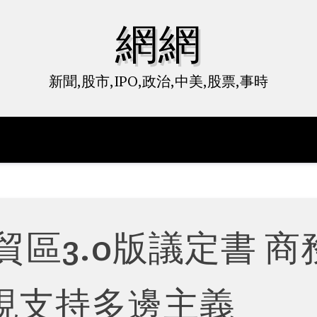
網網
新聞,股市,IPO,政治,中美,股票,事時
區3.0版議定書 商
現支持多邊主義