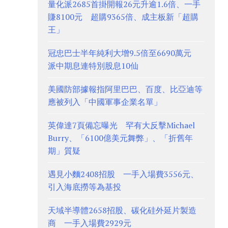
量化派2685首掛開報26元升逾1.6倍、一手
賺8100元 超購9365倍、成主板新「超購
王」
冠忠巴士半年純利大增9.5倍至6690萬元
派中期息連特別股息10仙
美國防部據報指阿里巴巴、百度、比亞迪等
應被列入「中國軍事企業名單」
英偉達7頁備忘曝光 罕有大反擊Michael
Burry、「6100億美元舞弊」、「折舊年
期」質疑
遇見小麵2408招股 一手入場費3556元、
引入海底撈等為基投
天域半導體2658招股、碳化硅外延片製造
商 一手入場費2929元