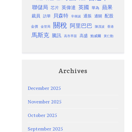
聯儲局
蘋果
英國
英偉達
芯片
華為
貝森特
裁員
配股
通脹
訪華
通關
辛偉誠
關稅
阿里巴巴
金價
金管局
香港
陳茂波
馬斯克
騰訊
高盛
高市早苗
鮑威爾
黃仁勳
Archives
December 2025
November 2025
October 2025
September 2025