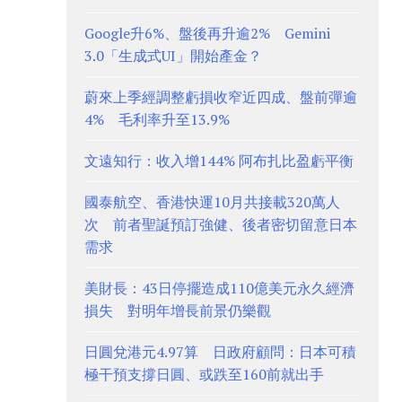
Google升6%、盤後再升逾2% Gemini
3.0「生成式UI」開始產金？
蔚來上季經調整虧損收窄近四成、盤前彈逾
4% 毛利率升至13.9%
文遠知行：收入增144% 阿布扎比盈虧平衡
國泰航空、香港快運10月共接載320萬人
次 前者聖誕預訂強健、後者密切留意日本
需求
美財長：43日停擺造成110億美元永久經濟
損失 對明年增長前景仍樂觀
日圓兌港元4.97算 日政府顧問：日本可積
極干預支撐日圓、或跌至160前就出手