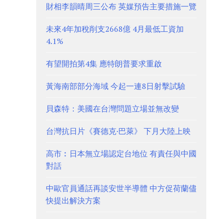
財相李韻晴周三公布 英媒預告主要措施一覽
未來4年加稅削支2668億 4月最低工資加
4.1%
有望開拍第4集 應特朗普要求重啟
黃海南部部分海域 今起一連8日射擊試驗
貝森特：美國在台灣問題立場並無改變
台灣抗日片《賽德克·巴萊》 下月大陸上映
高市︰日本無立場認定台地位 有責任與中國
對話
中歐官員通話再談安世半導體 中方促荷蘭儘
快提出解決方案