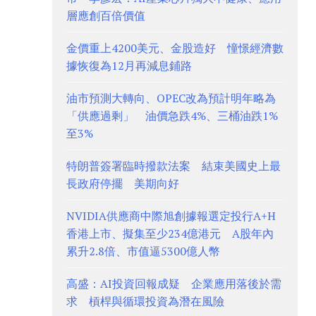
層應創百倍價值
金價重上4200美元、金股造好 憧憬經濟數
據恢復為12月再減息鋪路
油市預測大轉向、OPEC改為預計明年略為
「供應過剩」 油價急跌4%、三桶油跌1%
至3%
特朗普簽署臨時撥款法案 結束美國史上最
長政府停擺 美期向好
NVIDIA供應商中際旭創據報選定投行A+H
香港上市、擬集至少234億港元 A股年內
累升2.8倍、市值逼5300億人幣
高盛：AI投資回報成疑 企業應用落後於需
求 槓桿與循環投資為潛在風險