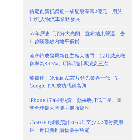
佑駕創新折讓近一成配股淨籌2億元 用於
L4無人物流車業務發展
57年歷史「頂好大光麵」宣布結束營運 去
年曾嘆難敵內地平價貨
哈塞特成儲局新任主席大熱門 12月減息機
會率為84.3%、明年預計再減息三次
英偉達：Nvidia AI芯片領先業界一代 對
Google TPU成功感到高興
iPhone 17系列熱賣 蘋果將打低三星、重
奪全球最大智能手機商寶座
ChatGPT據報預計2030年至少2.2億付費用
戶 近日新推購物助手功能