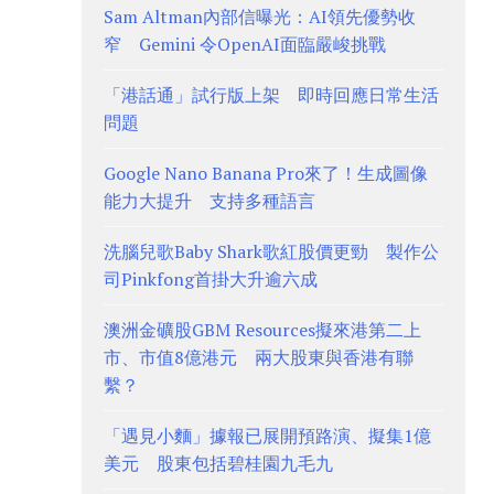
Sam Altman內部信曝光：AI領先優勢收
窄 Gemini 令OpenAI面臨嚴峻挑戰
「港話通」試行版上架 即時回應日常生活
問題
Google Nano Banana Pro來了！生成圖像
能力大提升 支持多種語言
洗腦兒歌Baby Shark歌紅股價更勁 製作公
司Pinkfong首掛大升逾六成
澳洲金礦股GBM Resources擬來港第二上
市、市值8億港元 兩大股東與香港有聯
繫？
「遇見小麵」據報已展開預路演、擬集1億
美元 股東包括碧桂園九毛九