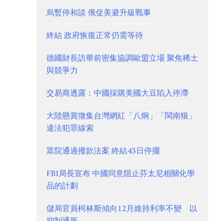
烏暫停和談 俄促美避升級戰事
終結 政府恢復正常仍需等待
德國財長訪華前密集協調歐盟立場 聚焦稀土
與競爭力
交易商透露：中國採購美國大豆陷入停滯
大陸懸賞徵集台灣網紅「八炯」「閩南狼」
違法犯罪線索
眾院通過撥款法案 終結43日停擺
FBI局長宣布 中國同意阻止芬太尼相關化學
品的計劃
儲局官員柯林斯傾向12月維持利率不變 以
抑制通脹