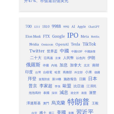
升47%、市值逼百億美元
9988
700
1810
AI
Apple
1211
9992
ChatGPT
IPO
Google
FTX
Meta
Elon Musk
Netflix
TikTok
Tesla
OpenAI
Nvidia
Omicron
Twitter
中國
世界盃
中國GDP
中國旅客
二十大
伊朗
人民幣
以色列
亞馬遜
京東
俄羅斯
加息
加拿大
南韓
內地
停擺
北京
印度
小米
台灣
台積電
哈里
商務部
外交部
德國
日本
拜登
施政報告
日圓
新10條
放寬防疫
歐盟
普京
李家超
比亞迪
江澤民
李強
減息
滙豐
泡泡瑪特
泰國
深圳
港股
港交所
特朗普
烏克蘭
澤連斯基
澳門
王毅
習近平
美國
稀土
白宮
罷工
美團