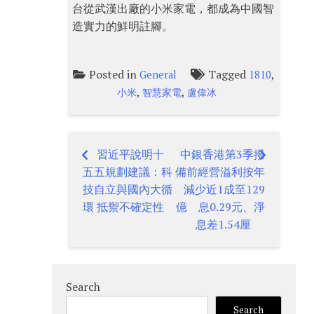
台從武漢出廠的小米家電，都成為中國智
造實力的鮮明註腳。
Posted in
Tagged
,
General
1810
,
,
小米
智慧家電
盧偉冰
習近平說明十
中銀香港第3季撥
Post
五五規劃建議：科
備前經營溢利按年
navigation
技自立與國內大循
減少近1成至129
環 抵禦不確定性
億 息0.29元、淨
息差1.54厘
Search
Search