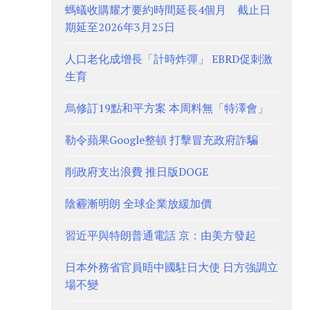
螞蟻收購耀才要約時間延長4個月 截止日
期延至2026年3月25日
人口老化成增長「計時炸彈」 EBRD促刺激
生育
烏修訂19點和平方案 本周料無「特澤會」
勒令蘋果Google整頓 打擊冒充政府詐騙
削政府支出浪費 推日版DOGE
陰霾漸明朗 全球企業放緩加價
習近平與特朗普通電話 京：由美方發起
日本外務省官員晤中國駐日大使 日方強調立
場不變