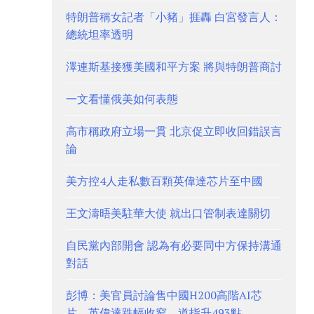
特朗普稱女記者「小豬」捱轟 白宮發言人：
總統坦率透明
澤連斯基接獲美國和平方案 將與特朗普商討
一文看懂俄美如何表態
高市稱政府立場一貫 北京促立即收回錯誤言
論
美方控4人走私數百顆英偉達芯片至中國
王文濤晤美駐華大使 就出口管制表達關切
自民黨內部開會 認為有必要同中方保持溝通
對話
彭博：美官員討論售中國H200高階AI芯
片 英偉達跌幅收窄 道指升493點