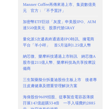
Manner Coffee再傳來港上市、集資數億美
元 官方：「不予置評」
加密幣ETF巨頭「灰度」申美股IPO、AUM
達350億美元 股票代號GRAY
量化派5次遞表終通過港IPO聆訊、擁電商
平台「羊小咩」 首5月溢利1.25億人幣
納芯微、樂摩科技通過上市聆訊 納芯微A
股市值211億人幣、樂摩科技為共享按摩設
備商
三生製藥擬分拆蔓迪股份主板上市 後者專
注皮膚健康及體重管理解決方案
海偉股份9609招股、從事製造電容器薄膜
孖展147億超購334倍 一手入場費約2885