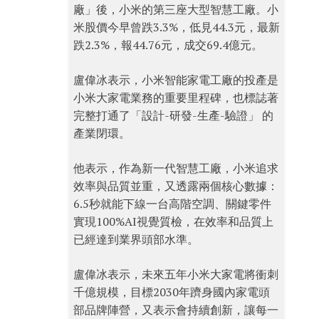
廠」後，小米的第三座大型智慧工廠。小
米股價今早曾跌3.3%，低見44.3元，最新
跌2.3%，報44.76元，成交69.4億元。
盧偉冰表示，小米智能家電工廠的投產是
小米大家電業務的重要里程碑，也標誌著
完整打通了「設計-研發-生產-驗證」 的
產業閉環。
他表示，作為新一代智慧工廠，小米追求
效率與品質並重，又透露兩個核心數據：
6.5秒就能下線一台高階空調、關鍵零件
實現100%AI視覺質檢，在效率和品質上
已經達到業界頭部水準。
盧偉冰表示，未來五年小米大家電將衝刺
千億規模，目標2030年躋身國內家電頭
部品牌陣營，又表示會持續創新，讓每一