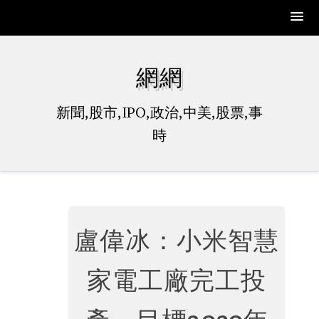
Skip
to
網網
content
新聞,股市,IPO,政治,中美,股票,事
時
盧偉冰：小米智慧
家電工廠完工投