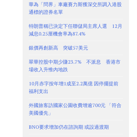
華為「問界」車廠賽力斯獲深交所調入港股
通標的證券名單
特朗普稱已決定下任聯儲局主席人選 12月
減息0.25厘機會率為87.4%
銀價再創新高 突破57美元
翠華控股中期少賺23.7% 不派息 香港市
場收入升惟內地跌
10月赤字按年增1成至2.2萬億 因停擺提前
福利支出
外國旅客訪國家公園收費增逾700元 「符合
美國優先」
BNO要求增加仍在諮詢期 或設過渡期