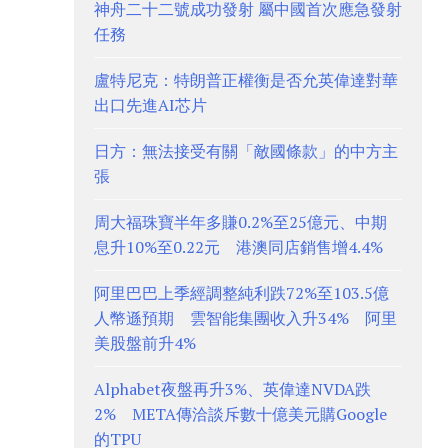
神舟二十二號成功發射 屬中國首次應急發射
任務
盧特尼克：特朗普正權衡是否允英偉達對華
出口先進AI芯片
日方：無法接受有關「敵國條款」的中方主
張
周大福珠寶半年多賺0.2%至25億元、中期
息升10%至0.22元 港澳同店銷售增4.4%
阿里巴巴上季經調整純利跌72%至103.5億
人幣遜預期 雲智能集團收入升34% 阿里
美股盤前升4%
Alphabet夜盤再升3%、英偉達NVDA跌
2% META傳洽談斥數十億美元購Google
的TPU