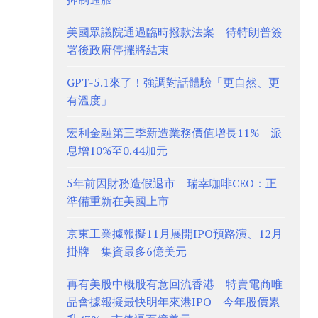
美國眾議院通過臨時撥款法案 待特朗普簽
署後政府停擺將結束
GPT-5.1來了！強調對話體驗「更自然、更
有溫度」
宏利金融第三季新造業務價值增長11% 派
息增10%至0.44加元
5年前因財務造假退市 瑞幸咖啡CEO：正
準備重新在美國上市
京東工業據報擬11月展開IPO預路演、12月
掛牌 集資最多6億美元
再有美股中概股有意回流香港 特賣電商唯
品會據報擬最快明年來港IPO 今年股價累