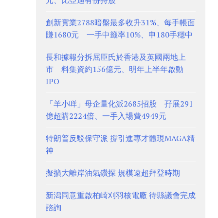
元、比亞迪有份持股
創新實業2788暗盤最多收升31%、每手帳面
賺1680元 一手中籤率10%、申180手穩中
長和據報分拆屈臣氏於香港及英國兩地上
市 料集資約156億元、明年上半年啟動
IPO
「羊小咩」母企量化派2685招股 孖展291
億超購2224倍、一手入場費4949元
特朗普反駁保守派 撐引進專才體現MAGA精
神
擬擴大離岸油氣鑽探 規模遠超拜登時期
新潟同意重啟柏崎刈羽核電廠 待縣議會完成
諮詢