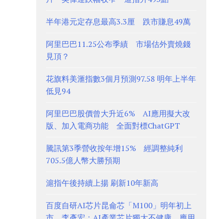
半年港元定存息最高3.3厘 跌市賺息49萬
阿里巴巴11.25公布季績 市場估外賣燒錢
見頂？
花旗料美滙指數3個月預測97.58 明年上半年
低見94
阿里巴巴股價曾大升近6% AI應用擬大改
版、加入電商功能 全面對標ChatGPT
騰訊第3季營收按年增15% 經調整純利
705.5億人幣大勝預期
滬指午後持續上揚 刷新10年新高
百度自研AI芯片昆侖芯「M100」明年初上
市 李彥宏：AI產業芯片獨大不健康、應用