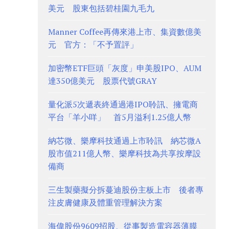
美元 股東包括碧桂園九毛九
Manner Coffee再傳來港上市、集資數億美
元 官方：「不予置評」
加密幣ETF巨頭「灰度」申美股IPO、AUM
達350億美元 股票代號GRAY
量化派5次遞表終通過港IPO聆訊、擁電商
平台「羊小咩」 首5月溢利1.25億人幣
納芯微、樂摩科技通過上市聆訊 納芯微A
股市值211億人幣、樂摩科技為共享按摩設
備商
三生製藥擬分拆蔓迪股份主板上市 後者專
注皮膚健康及體重管理解決方案
海偉股份9609招股、從事製造電容器薄膜