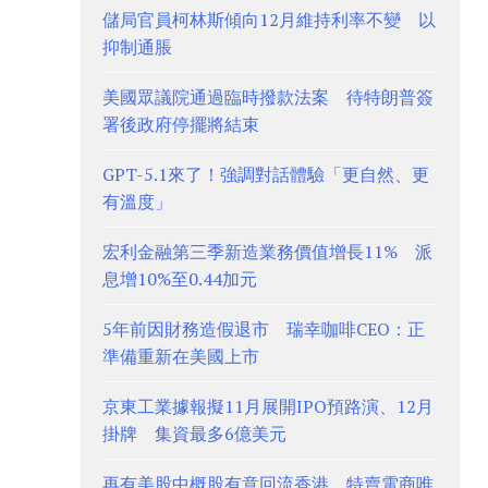
儲局官員柯林斯傾向12月維持利率不變 以
抑制通脹
美國眾議院通過臨時撥款法案 待特朗普簽
署後政府停擺將結束
GPT-5.1來了！強調對話體驗「更自然、更
有溫度」
宏利金融第三季新造業務價值增長11% 派
息增10%至0.44加元
5年前因財務造假退市 瑞幸咖啡CEO：正
準備重新在美國上市
京東工業據報擬11月展開IPO預路演、12月
掛牌 集資最多6億美元
再有美股中概股有意回流香港 特賣電商唯