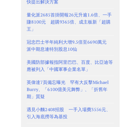
快提出解決方案
量化派2685首掛開報26元升逾1.6倍、一手
賺8100元 超購9365倍、成主板新「超購
王」
冠忠巴士半年純利大增9.5倍至6690萬元
派中期息連特別股息10仙
美國防部據報指阿里巴巴、百度、比亞迪等
應被列入「中國軍事企業名單」
英偉達7頁備忘曝光 罕有大反擊Michael
Burry、「6100億美元舞弊」、「折舊年
期」質疑
遇見小麵2408招股 一手入場費3556元、
引入海底撈等為基投