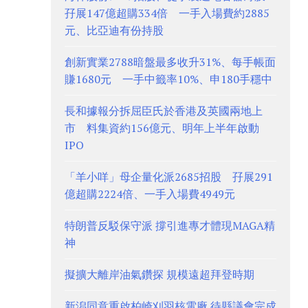
孖展147億超購334倍 一手入場費約2885
元、比亞迪有份持股
創新實業2788暗盤最多收升31%、每手帳面
賺1680元 一手中籤率10%、申180手穩中
長和據報分拆屈臣氏於香港及英國兩地上
市 料集資約156億元、明年上半年啟動
IPO
「羊小咩」母企量化派2685招股 孖展291
億超購2224倍、一手入場費4949元
特朗普反駁保守派 撐引進專才體現MAGA精
神
擬擴大離岸油氣鑽探 規模遠超拜登時期
新潟同意重啟柏崎刈羽核電廠 待縣議會完成