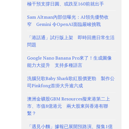
極干預支撐日圓、或跌至160前就出手
Sam Altman內部信曝光：AI領先優勢收
窄 Gemini 令OpenAI面臨嚴峻挑戰
「港話通」試行版上架 即時回應日常生活
問題
Google Nano Banana Pro來了！生成圖像
能力大提升 支持多種語言
洗腦兒歌Baby Shark歌紅股價更勁 製作公
司Pinkfong首掛大升逾六成
澳洲金礦股GBM Resources擬來港第二上
市、市值8億港元 兩大股東與香港有聯
繫？
「遇見小麵」據報已展開預路演、擬集1億