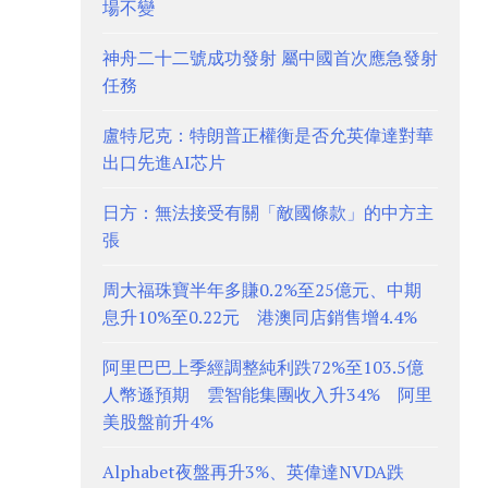
場不變
神舟二十二號成功發射 屬中國首次應急發射
任務
盧特尼克：特朗普正權衡是否允英偉達對華
出口先進AI芯片
日方：無法接受有關「敵國條款」的中方主
張
周大福珠寶半年多賺0.2%至25億元、中期
息升10%至0.22元 港澳同店銷售增4.4%
阿里巴巴上季經調整純利跌72%至103.5億
人幣遜預期 雲智能集團收入升34% 阿里
美股盤前升4%
Alphabet夜盤再升3%、英偉達NVDA跌