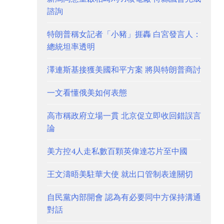
諮詢
特朗普稱女記者「小豬」捱轟 白宮發言人：
總統坦率透明
澤連斯基接獲美國和平方案 將與特朗普商討
一文看懂俄美如何表態
高市稱政府立場一貫 北京促立即收回錯誤言
論
美方控4人走私數百顆英偉達芯片至中國
王文濤晤美駐華大使 就出口管制表達關切
自民黨內部開會 認為有必要同中方保持溝通
對話