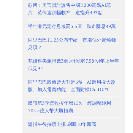
彭博：美官員討論售中國H200高階AI芯
片 英偉達跌幅收窄 道指升493點
半年港元定存息最高3.3厘 跌市賺息49萬
阿里巴巴11.25公布季績 市場估外賣燒錢
見頂？
花旗料美滙指數3個月預測97.58 明年上半年
低見94
阿里巴巴股價曾大升近6% AI應用擬大改
版、加入電商功能 全面對標ChatGPT
騰訊第3季營收按年增15% 經調整純利
705.5億人幣大勝預期
滬指午後持續上揚 刷新10年新高