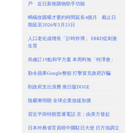
戶 近日新推購物助手功能
螞蟻收購耀才要約時間延長4個月 截止日
期延至2026年3月25日
人口老化成增長「計時炸彈」 EBRD促刺激
生育
烏修訂19點和平方案 本周料無「特澤會」
勒令蘋果Google整頓 打擊冒充政府詐騙
削政府支出浪費 推日版DOGE
陰霾漸明朗 全球企業放緩加價
習近平與特朗普通電話 京：由美方發起
日本外務省官員晤中國駐日大使 日方強調立