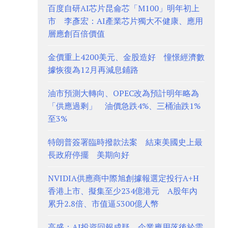
百度自研AI芯片昆侖芯「M100」明年初上
市 李彥宏：AI產業芯片獨大不健康、應用
層應創百倍價值
金價重上4200美元、金股造好 憧憬經濟數
據恢復為12月再減息鋪路
油市預測大轉向、OPEC改為預計明年略為
「供應過剩」 油價急跌4%、三桶油跌1%
至3%
特朗普簽署臨時撥款法案 結束美國史上最
長政府停擺 美期向好
NVIDIA供應商中際旭創據報選定投行A+H
香港上市、擬集至少234億港元 A股年內
累升2.8倍、市值逼5300億人幣
高盛：AI投資回報成疑 企業應用落後於需