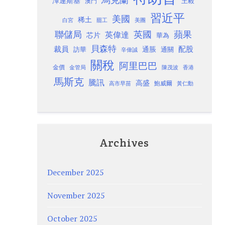
澤連斯基
澳門
王毅
習近平
美國
稀土
白宮
罷工
美團
聯儲局
蘋果
英國
英偉達
芯片
華為
貝森特
裁員
配股
通脹
訪華
通關
辛偉誠
關稅
阿里巴巴
金價
金管局
香港
陳茂波
馬斯克
騰訊
高盛
高市早苗
鮑威爾
黃仁勳
Archives
December 2025
November 2025
October 2025