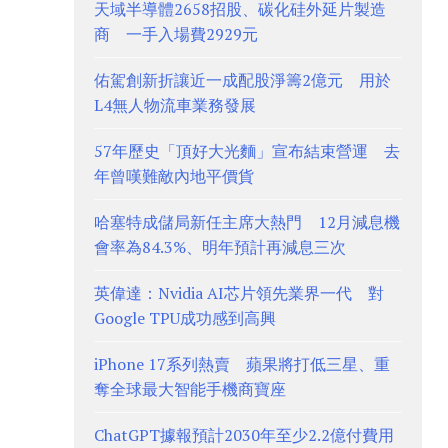
天域半導體2658招股、碳化硅外延片製造
商 一手入場費2929元
佑駕創新折讓近一成配股淨籌2億元 用於
L4無人物流車業務發展
57年歷史「頂好大光麵」宣布結束營運 去
年曾嘆難敵內地平價貨
哈塞特成儲局新任主席大熱門 12月減息機
會率為84.3%、明年預計再減息三次
英偉達：Nvidia AI芯片領先業界一代 對
Google TPU成功感到高興
iPhone 17系列熱賣 蘋果將打低三星、重
奪全球最大智能手機商寶座
ChatGPT據報預計2030年至少2.2億付費用