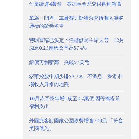
付量續逾4萬台 零跑車全系交付再創新高
華為「問界」車廠賽力斯獲深交所調入港股
通標的證券名單
特朗普稱已決定下任聯儲局主席人選 12月
減息0.25厘機會率為87.4%
銀價再創新高 突破57美元
翠華控股中期少賺23.7% 不派息 香港市
場收入升惟內地跌
10月赤字按年增1成至2.2萬億 因停擺提前
福利支出
外國旅客訪國家公園收費增逾700元 「符合
美國優先」