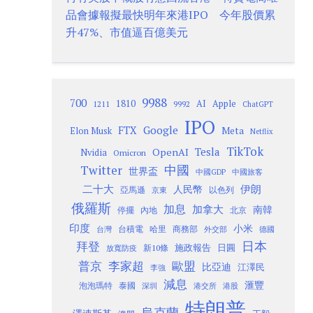
品會據報擬最快明年來港IPO 今年股價累
升47%、市值逼百億美元
9988
700
1810
AI
Apple
1211
9992
ChatGPT
IPO
Google
FTX
Meta
Elon Musk
Netflix
TikTok
Tesla
OpenAI
Nvidia
Omicron
Twitter
中國
世界盃
中國GDP
中國旅客
二十大
伊朗
人民幣
以色列
亞馬遜
京東
俄羅斯
加息
加拿大
南韓
內地
停擺
北京
印度
小米
台灣
台積電
哈里
商務部
外交部
德國
日本
拜登
施政報告
日圓
新10條
放寬防疫
歐盟
普京
李家超
比亞迪
江澤民
李強
減息
滙豐
泡泡瑪特
泰國
深圳
港股
港交所
特朗普
烏克蘭