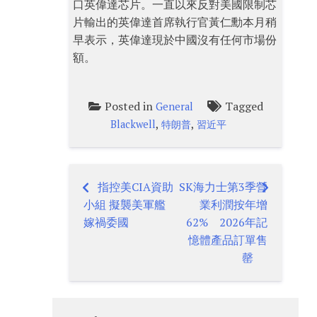
口英偉達芯片。一直以來反對美國限制芯
片輸出的英偉達首席執行官黃仁勳本月稍
早表示，英偉達現於中國沒有任何市場份
額。
Posted in
Tagged
General
,
,
Blackwell
特朗普
習近平
指控美CIA資助
SK海力士第3季營
Post
小組 擬襲美軍艦
業利潤按年增
navigation
嫁禍委國
62% 2026年記
憶體產品訂單售
罄