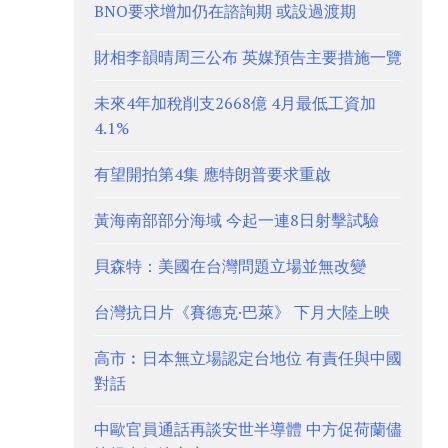
BNO要求增加仍在諮詢期 或設過渡期
財相李韻晴周三公布 英媒預告主要措施一覽
未來4年加稅削支2668億 4月最低工資加
4.1%
有望開拍第4集 應特朗普要求重啟
黃海南部部分海域 今起一連8日射擊試驗
貝森特：美國在台灣問題立場並無改變
台灣抗日片《賽德克·巴萊》 下月大陸上映
高市︰日本無立場認定台地位 有責任與中國
對話
中歐官員通話再談安世半導體 中方促荷蘭儘