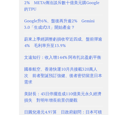
2% META傳洽談斥數十億美元購Google
的TPU
Google升6%、盤後再升逾2% Gemini
3.0「生成式UI」開始產金？
蔚來上季經調整虧損收窄近四成、盤前彈逾
4% 毛利率升至13.9%
文遠知行：收入增144% 阿布扎比盈虧平衡
國泰航空、香港快運10月共接載320萬人
次 前者聖誕預訂強健、後者密切留意日本
需求
美財長：43日停擺造成110億美元永久經濟
損失 對明年增長前景仍樂觀
日圓兌港元4.97算 日政府顧問：日本可積