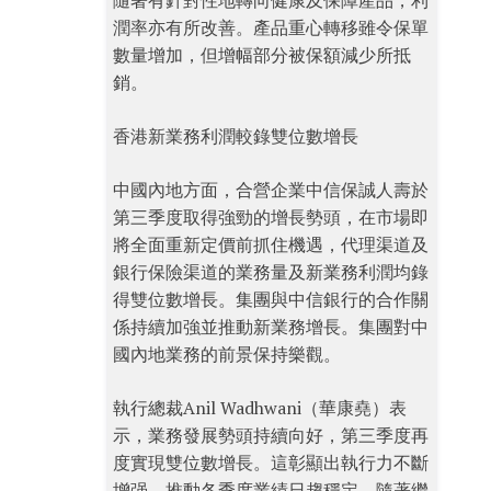
隨著有針對性地轉向健康及保障產品，利
潤率亦有所改善。產品重心轉移雖令保單
數量增加，但增幅部分被保額減少所抵
銷。
香港新業務利潤較錄雙位數增長
中國內地方面，合營企業中信保誠人壽於
第三季度取得強勁的增長勢頭，在市場即
將全面重新定價前抓住機遇，代理渠道及
銀行保險渠道的業務量及新業務利潤均錄
得雙位數增長。集團與中信銀行的合作關
係持續加強並推動新業務增長。集團對中
國內地業務的前景保持樂觀。
執行總裁Anil Wadhwani（華康堯）表
示，業務發展勢頭持續向好，第三季度再
度實現雙位數增長。這彰顯出執行力不斷
增强，推動各季度業績日趨穩定。隨著繼