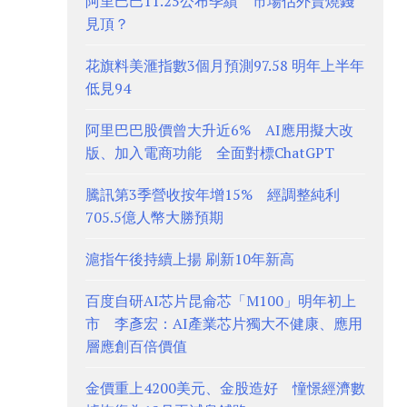
阿里巴巴11.25公布季績 市場估外賣燒錢
見頂？
花旗料美滙指數3個月預測97.58 明年上半年
低見94
阿里巴巴股價曾大升近6% AI應用擬大改
版、加入電商功能 全面對標ChatGPT
騰訊第3季營收按年增15% 經調整純利
705.5億人幣大勝預期
滬指午後持續上揚 刷新10年新高
百度自研AI芯片昆侖芯「M100」明年初上
市 李彥宏：AI產業芯片獨大不健康、應用
層應創百倍價值
金價重上4200美元、金股造好 憧憬經濟數