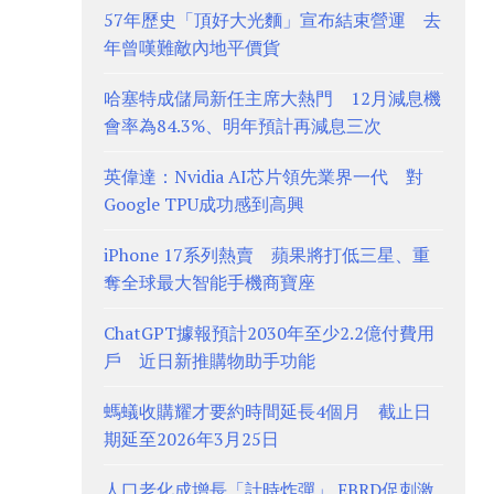
57年歷史「頂好大光麵」宣布結束營運 去
年曾嘆難敵內地平價貨
哈塞特成儲局新任主席大熱門 12月減息機
會率為84.3%、明年預計再減息三次
英偉達：Nvidia AI芯片領先業界一代 對
Google TPU成功感到高興
iPhone 17系列熱賣 蘋果將打低三星、重
奪全球最大智能手機商寶座
ChatGPT據報預計2030年至少2.2億付費用
戶 近日新推購物助手功能
螞蟻收購耀才要約時間延長4個月 截止日
期延至2026年3月25日
人口老化成增長「計時炸彈」 EBRD促刺激