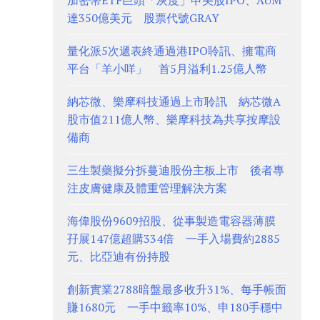
加密幣ETF巨頭「灰度」申美股IPO、AUM
達350億美元 股票代號GRAY
量化派5次遞表終通過港IPO聆訊、擁電商
平台「羊小咩」 首5月溢利1.25億人幣
納芯微、樂摩科技通過上市聆訊 納芯微A
股市值211億人幣、樂摩科技為共享按摩設
備商
三生製藥擬分拆蔓迪股份主板上市 後者專
注皮膚健康及體重管理解決方案
海偉股份9609招股、從事製造電容器薄膜
孖展147億超購334倍 一手入場費約2885
元、比亞迪有份持股
創新實業2788暗盤最多收升31%、每手帳面
賺1680元 一手中籤率10%、申180手穩中