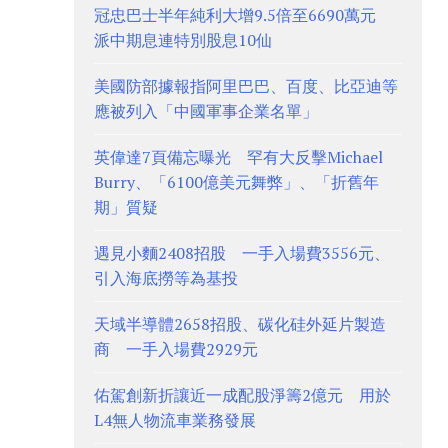
冠忠巴士半年純利大增9.5倍至6690萬元
派中期息連特別股息10仙
美國防部據報指阿里巴巴、百度、比亞迪等
應被列入「中國軍事企業名單」
英偉達7頁備忘曝光 罕有大反擊Michael
Burry、「6100億美元舞弊」、「折舊年
期」質疑
遇見小麵2408招股 一手入場費3556元、
引入海底撈等為基投
天域半導體2658招股、碳化硅外延片製造
商 一手入場費2929元
佑駕創新折讓近一成配股淨籌2億元 用於
L4無人物流車業務發展