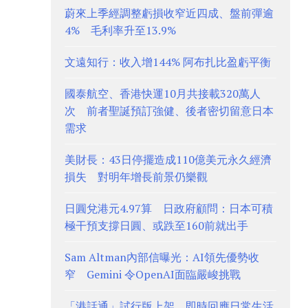
蔚來上季經調整虧損收窄近四成、盤前彈逾
4% 毛利率升至13.9%
文遠知行：收入增144% 阿布扎比盈虧平衡
國泰航空、香港快運10月共接載320萬人
次 前者聖誕預訂強健、後者密切留意日本
需求
美財長：43日停擺造成110億美元永久經濟
損失 對明年增長前景仍樂觀
日圓兌港元4.97算 日政府顧問：日本可積
極干預支撐日圓、或跌至160前就出手
Sam Altman內部信曝光：AI領先優勢收
窄 Gemini 令OpenAI面臨嚴峻挑戰
「港話通」試行版上架 即時回應日常生活