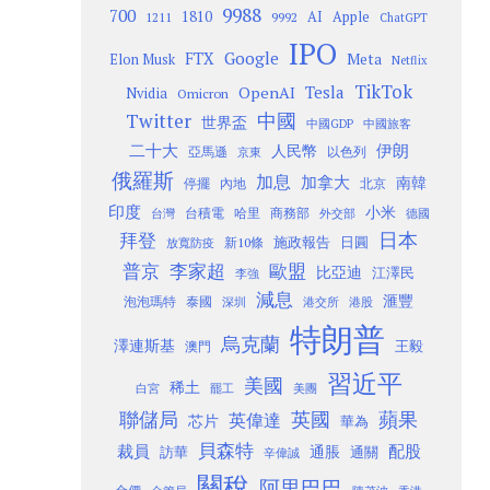
9988
700
1810
AI
Apple
1211
9992
ChatGPT
IPO
Google
FTX
Meta
Elon Musk
Netflix
TikTok
Tesla
OpenAI
Nvidia
Omicron
Twitter
中國
世界盃
中國GDP
中國旅客
二十大
伊朗
人民幣
以色列
亞馬遜
京東
俄羅斯
加息
加拿大
南韓
內地
停擺
北京
印度
小米
台灣
台積電
哈里
商務部
外交部
德國
日本
拜登
施政報告
日圓
新10條
放寬防疫
歐盟
普京
李家超
比亞迪
江澤民
李強
減息
滙豐
泡泡瑪特
泰國
深圳
港股
港交所
特朗普
烏克蘭
澤連斯基
澳門
王毅
習近平
美國
稀土
白宮
罷工
美團
聯儲局
蘋果
英國
英偉達
芯片
華為
貝森特
裁員
配股
通脹
訪華
通關
辛偉誠
關稅
阿里巴巴