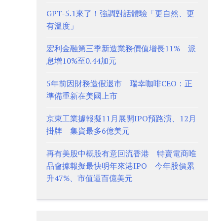
GPT-5.1來了！強調對話體驗「更自然、更
有溫度」
宏利金融第三季新造業務價值增長11% 派
息增10%至0.44加元
5年前因財務造假退市 瑞幸咖啡CEO：正
準備重新在美國上市
京東工業據報擬11月展開IPO預路演、12月
掛牌 集資最多6億美元
再有美股中概股有意回流香港 特賣電商唯
品會據報擬最快明年來港IPO 今年股價累
升47%、市值逼百億美元