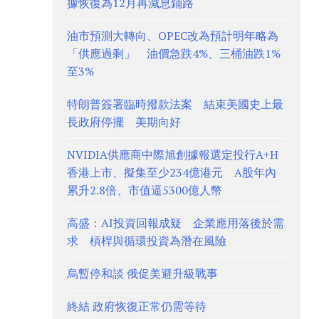
據恢復為12月再減息鋪路
油市預測大轉向、OPEC改為預計明年略為
「供應過剩」 油價急跌4%、三桶油跌1%
至3%
特朗普簽署臨時撥款法案 結束美國史上最
長政府停擺 美期向好
NVIDIA供應商中際旭創據報選定投行A+H
香港上市、擬集至少234億港元 A股年內
累升2.8倍、市值逼5300億人幣
高盛：AI投資回報成疑 企業應用落後於需
求 槓桿與循環投資為潛在風險
烏暫停和談 俄促美避升級戰事
終結 政府恢復正常仍需等待