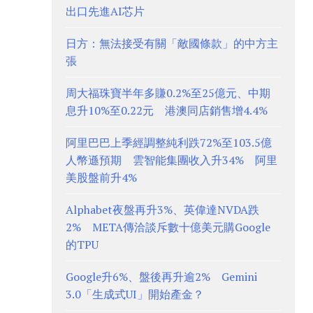
出口先進AI芯片
日方：無法接受有關「敵國條款」的中方主
張
周大福珠寶半年多賺0.2%至25億元、中期
息升10%至0.22元 港澳同店銷售增4.4%
阿里巴巴上季經調整純利跌72%至103.5億
人幣遜預期 雲智能集團收入升34% 阿里
美股盤前升4%
Alphabet夜盤再升3%、英偉達NVDA跌
2% META傳洽談斥數十億美元購Google
的TPU
Google升6%、盤後再升逾2% Gemini
3.0「生成式UI」開始產金？