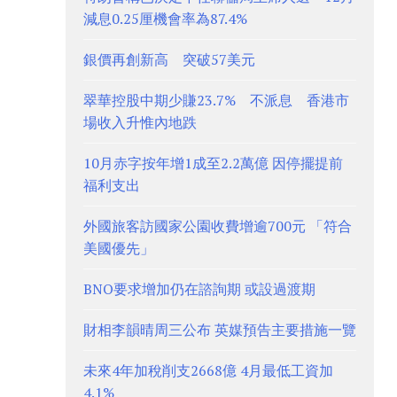
減息0.25厘機會率為87.4%
銀價再創新高 突破57美元
翠華控股中期少賺23.7% 不派息 香港市
場收入升惟內地跌
10月赤字按年增1成至2.2萬億 因停擺提前
福利支出
外國旅客訪國家公園收費增逾700元 「符合
美國優先」
BNO要求增加仍在諮詢期 或設過渡期
財相李韻晴周三公布 英媒預告主要措施一覽
未來4年加稅削支2668億 4月最低工資加
4.1%