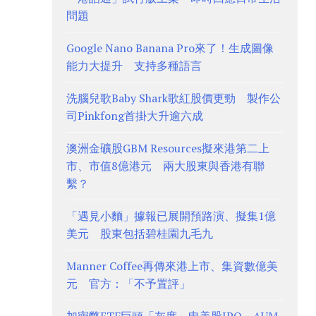
問題
Google Nano Banana Pro來了！生成圖像
能力大提升 支持多種語言
洗腦兒歌Baby Shark歌紅股價更勁 製作公
司Pinkfong首掛大升逾六成
澳洲金礦股GBM Resources擬來港第二上
市、市值8億港元 兩大股東與香港有聯
繫？
「遇見小麵」據報已展開預路演、擬集1億
美元 股東包括碧桂園九毛九
Manner Coffee再傳來港上市、集資數億美
元 官方：「不予置評」