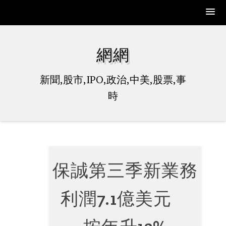
Skip
to
網網
content
新聞,股市,IPO,政治,中美,股票,事
時
保誠第三季新業務
利潤7.1億美元