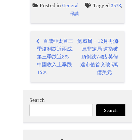
Posted in
Tagged
,
General
2378
保誠
百威亞太首三
鮑威爾：12月再減
Post
季溢利跌近兩成、
息非定局 道指破
navigation
第三季跌近8%
頂倒跌74點 英偉
中國收入上季跌
達市值首突破5萬
15%
億美元
Search
Search