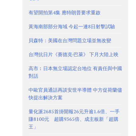
有望開拍第4集 應特朗普要求重啟
黃海南部部分海域 今起一連8日射擊試驗
貝森特：美國在台灣問題立場並無改變
台灣抗日片《賽德克·巴萊》 下月大陸上映
高市︰日本無立場認定台地位 有責任與中國
對話
中歐官員通話再談安世半導體 中方促荷蘭儘
快提出解決方案
量化派2685首掛開報26元升逾1.6倍、一手
賺8100元 超購9365倍、成主板新「超購
王」