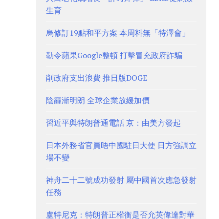
生育
烏修訂19點和平方案 本周料無「特澤會」
勒令蘋果Google整頓 打擊冒充政府詐騙
削政府支出浪費 推日版DOGE
陰霾漸明朗 全球企業放緩加價
習近平與特朗普通電話 京：由美方發起
日本外務省官員晤中國駐日大使 日方強調立
場不變
神舟二十二號成功發射 屬中國首次應急發射
任務
盧特尼克：特朗普正權衡是否允英偉達對華