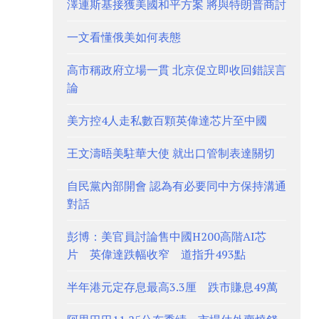
澤連斯基接獲美國和平方案 將與特朗普商討
一文看懂俄美如何表態
高市稱政府立場一貫 北京促立即收回錯誤言
論
美方控4人走私數百顆英偉達芯片至中國
王文濤晤美駐華大使 就出口管制表達關切
自民黨內部開會 認為有必要同中方保持溝通
對話
彭博：美官員討論售中國H200高階AI芯
片 英偉達跌幅收窄 道指升493點
半年港元定存息最高3.3厘 跌市賺息49萬