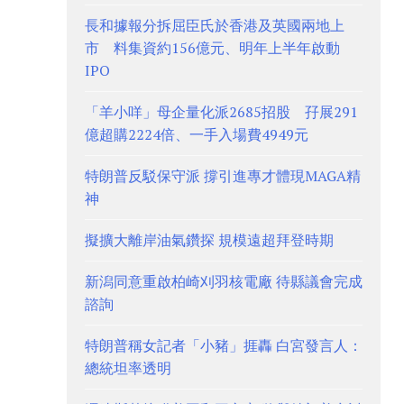
長和據報分拆屈臣氏於香港及英國兩地上
市 料集資約156億元、明年上半年啟動
IPO
「羊小咩」母企量化派2685招股 孖展291
億超購2224倍、一手入場費4949元
特朗普反駁保守派 撐引進專才體現MAGA精
神
擬擴大離岸油氣鑽探 規模遠超拜登時期
新潟同意重啟柏崎刈羽核電廠 待縣議會完成
諮詢
特朗普稱女記者「小豬」捱轟 白宮發言人：
總統坦率透明