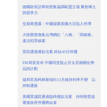
德國財長訪華前密集協調歐盟立場 聚焦稀土
與競爭力
交易商透露：中國採購美國大豆陷入停滯
大陸懸賞徵集台灣網紅「八炯」「閩南狼」
違法犯罪線索
眾院通過撥款法案 終結43日停擺
FBI局長宣布 中國同意阻止芬太尼相關化學
品的計劃
儲局官員柯林斯傾向12月維持利率不變 以
抑制通脹
美國眾議院通過臨時撥款法案 待特朗普簽
署後政府停擺將結束