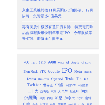
京東工業據報擬11月展開IPO預路演、12月
掛牌 集資最多6億美元
再有美股中概股有意回流香港 特賣電商唯
品會據報擬最快明年來港IPO 今年股價累
升47%、市值逼百億美元
9988
700
1810
AI
Apple
1211
9992
ChatGPT
IPO
Google
FTX
Meta
Elon Musk
Netflix
TikTok
Tesla
OpenAI
Nvidia
Omicron
Twitter
中國
世界盃
中國GDP
中國旅客
二十大
伊朗
人民幣
以色列
亞馬遜
京東
俄羅斯
加息
加拿大
南韓
內地
停擺
北京
印度
小米
台灣
台積電
哈里
商務部
外交部
德國