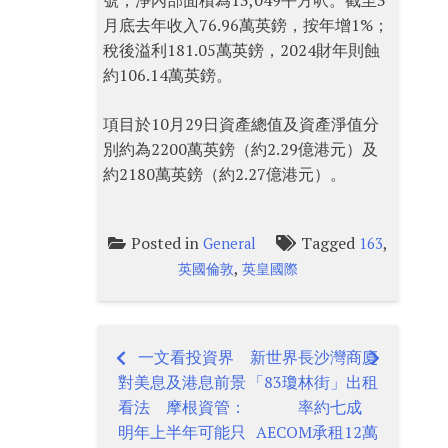
號，淨內部面積為13,049平方呎。截至3
月底去年收入76.96萬英鎊，按年增1%；
稅後溢利181.05萬英鎊，2024財年則蝕
約106.14萬英鎊。
項目於10月29日資產總值及資產淨值分
別約為2200萬英鎊（約2.29億港元）及
約2180萬英鎊（約2.27億港元）。
Posted in
Tagged
,
General
163
,
英國倫敦
英皇國際
一文看投資界
新世界長沙灣商廈
Post
對美息及港息前景
「83瓊林街」出租
navigation
看法 摩根資管：
率約七成
明年上半年可能只
AECOM承租12萬