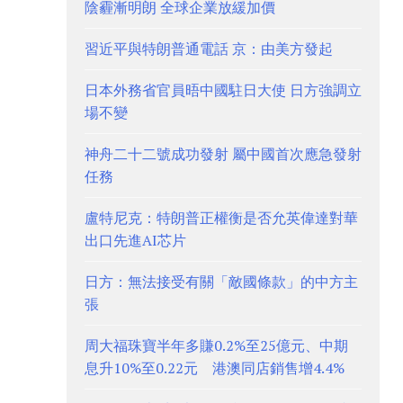
陰霾漸明朗 全球企業放緩加價
習近平與特朗普通電話 京：由美方發起
日本外務省官員晤中國駐日大使 日方強調立
場不變
神舟二十二號成功發射 屬中國首次應急發射
任務
盧特尼克：特朗普正權衡是否允英偉達對華
出口先進AI芯片
日方：無法接受有關「敵國條款」的中方主
張
周大福珠寶半年多賺0.2%至25億元、中期
息升10%至0.22元 港澳同店銷售增4.4%