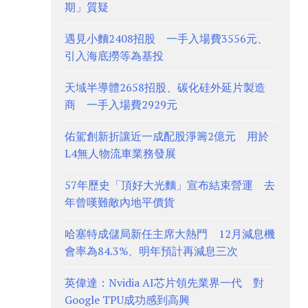
期」質疑
遇見小麵2408招股 一手入場費3556元、
引入海底撈等為基投
天域半導體2658招股、碳化硅外延片製造
商 一手入場費2929元
佑駕創新折讓近一成配股淨籌2億元 用於
L4無人物流車業務發展
57年歷史「頂好大光麵」宣布結束營運 去
年曾嘆難敵內地平價貨
哈塞特成儲局新任主席大熱門 12月減息機
會率為84.3%、明年預計再減息三次
英偉達：Nvidia AI芯片領先業界一代 對
Google TPU成功感到高興