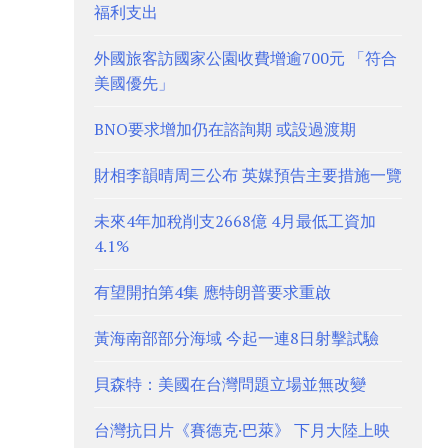
福利支出
外國旅客訪國家公園收費增逾700元 「符合
美國優先」
BNO要求增加仍在諮詢期 或設過渡期
財相李韻晴周三公布 英媒預告主要措施一覽
未來4年加稅削支2668億 4月最低工資加
4.1%
有望開拍第4集 應特朗普要求重啟
黃海南部部分海域 今起一連8日射擊試驗
貝森特：美國在台灣問題立場並無改變
台灣抗日片《賽德克·巴萊》 下月大陸上映