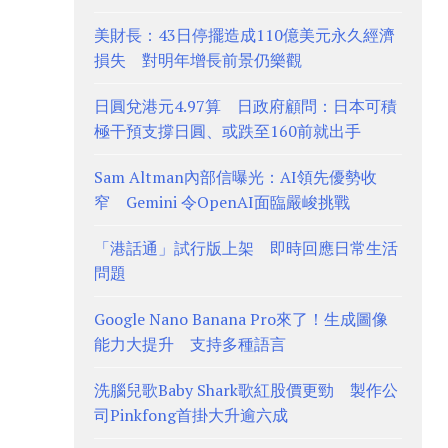
美財長：43日停擺造成110億美元永久經濟
損失 對明年增長前景仍樂觀
日圓兌港元4.97算 日政府顧問：日本可積
極干預支撐日圓、或跌至160前就出手
Sam Altman內部信曝光：AI領先優勢收
窄 Gemini 令OpenAI面臨嚴峻挑戰
「港話通」試行版上架 即時回應日常生活
問題
Google Nano Banana Pro來了！生成圖像
能力大提升 支持多種語言
洗腦兒歌Baby Shark歌紅股價更勁 製作公
司Pinkfong首掛大升逾六成