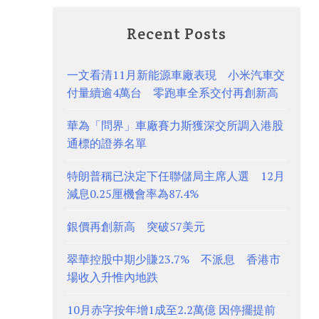
Recent Posts
一文看清11月新能源車廠表現 小米汽車交
付量續逾4萬台 零跑車全系交付再創新高
華為「問界」車廠賽力斯獲深交所調入港股
通標的證券名單
特朗普稱已決定下任聯儲局主席人選 12月
減息0.25厘機會率為87.4%
銀價再創新高 突破57美元
翠華控股中期少賺23.7% 不派息 香港市
場收入升惟內地跌
10月赤字按年增1成至2.2萬億 因停擺提前