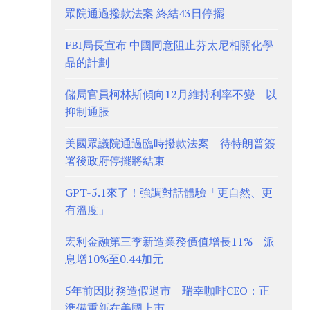
眾院通過撥款法案 終結43日停擺
FBI局長宣布 中國同意阻止芬太尼相關化學
品的計劃
儲局官員柯林斯傾向12月維持利率不變 以
抑制通脹
美國眾議院通過臨時撥款法案 待特朗普簽
署後政府停擺將結束
GPT-5.1來了！強調對話體驗「更自然、更
有溫度」
宏利金融第三季新造業務價值增長11% 派
息增10%至0.44加元
5年前因財務造假退市 瑞幸咖啡CEO：正
準備重新在美國上市