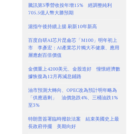
騰訊第3季營收按年增15% 經調整純利
705.5億人幣大勝預期
滬指午後持續上揚 刷新10年新高
百度自研AI芯片昆侖芯「M100」明年初上
市 李彥宏：AI產業芯片獨大不健康、應用
層應創百倍價值
金價重上4200美元、金股造好 憧憬經濟數
據恢復為12月再減息鋪路
油市預測大轉向、OPEC改為預計明年略為
「供應過剩」 油價急跌4%、三桶油跌1%
至3%
特朗普簽署臨時撥款法案 結束美國史上最
長政府停擺 美期向好