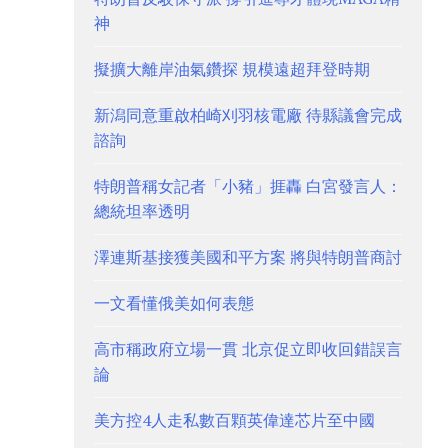
神
擬擴大離岸油氣鑽探 規模遠超拜登時期
新潟同意重啟柏崎刈羽核電廠 待縣議會完成
諮詢
特朗普稱女記者「小豬」捱轟 白宮發言人：
總統坦率透明
澤連斯基接獲美國和平方案 將與特朗普商討
一文看懂俄美如何表態
高市稱政府立場一貫 北京促立即收回錯誤言
論
美方控4人走私數百顆英偉達芯片至中國