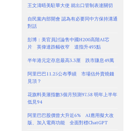
王文濤晤美駐華大使 就出口管制表達關切
自民黨內部開會 認為有必要同中方保持溝通
對話
彭博：美官員討論售中國H200高階AI芯
片 英偉達跌幅收窄 道指升493點
半年港元定存息最高3.3厘 跌市賺息49萬
阿里巴巴11.25公布季績 市場估外賣燒錢
見頂？
花旗料美滙指數3個月預測97.58 明年上半年
低見94
阿里巴巴股價曾大升近6% AI應用擬大改
版、加入電商功能 全面對標ChatGPT