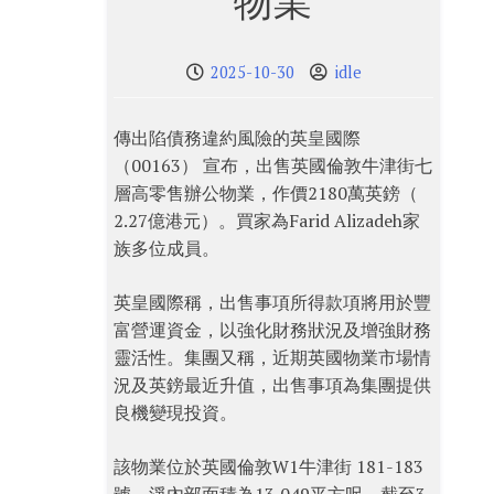
物業
2025-10-30
idle
傳出陷債務違約風險的英皇國際
（00163） 宣布，出售英國倫敦牛津街七
層高零售辦公物業，作價2180萬英鎊（
2.27億港元）。買家為Farid Alizadeh家
族多位成員。
英皇國際稱，出售事項所得款項將用於豐
富營運資金，以強化財務狀況及增強財務
靈活性。集團又稱，近期英國物業市場情
況及英鎊最近升值，出售事項為集團提供
良機變現投資。
該物業位於英國倫敦W1牛津街 181-183