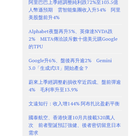
阿里巴巴上季經調整純利跌72%至103.5億
人幣遜預期 雲智能集團收入升34% 阿里
美股盤前升4%
Alphabet夜盤再升3%、英偉達NVDA跌
2% META傳洽談斥數十億美元購Google
的TPU
Google升6%、盤後再升逾2% Gemini
3.0「生成式UI」開始產金？
蔚來上季經調整虧損收窄近四成、盤前彈逾
4% 毛利率升至13.9%
文遠知行：收入增144% 阿布扎比盈虧平衡
國泰航空、香港快運10月共接載320萬人
次 前者聖誕預訂強健、後者密切留意日本
需求