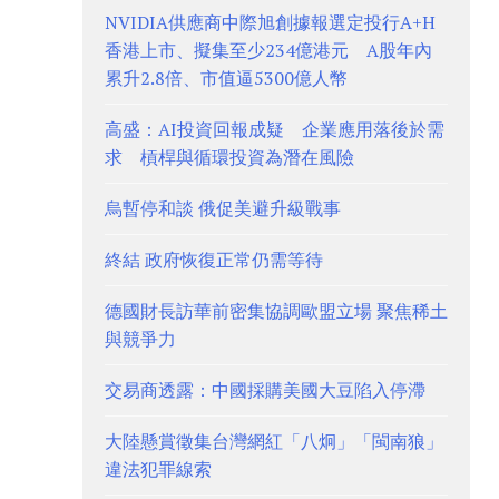
NVIDIA供應商中際旭創據報選定投行A+H
香港上市、擬集至少234億港元 A股年內
累升2.8倍、市值逼5300億人幣
高盛：AI投資回報成疑 企業應用落後於需
求 槓桿與循環投資為潛在風險
烏暫停和談 俄促美避升級戰事
終結 政府恢復正常仍需等待
德國財長訪華前密集協調歐盟立場 聚焦稀土
與競爭力
交易商透露：中國採購美國大豆陷入停滯
大陸懸賞徵集台灣網紅「八炯」「閩南狼」
違法犯罪線索