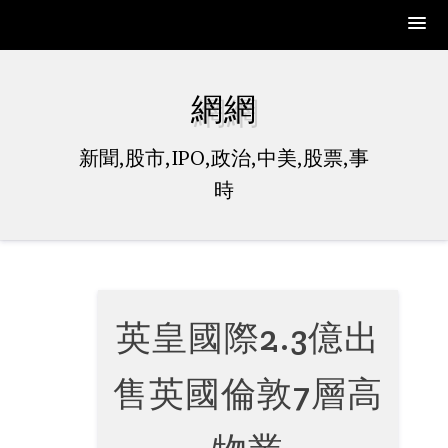
Skip
to
網網
content
新聞,股市,IPO,政治,中美,股票,事
時
英皇國際2.3億出
售英國倫敦7層高