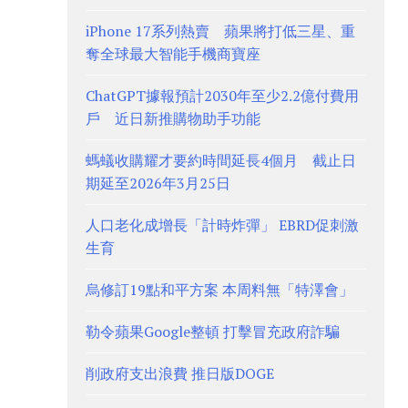
iPhone 17系列熱賣 蘋果將打低三星、重
奪全球最大智能手機商寶座
ChatGPT據報預計2030年至少2.2億付費用
戶 近日新推購物助手功能
螞蟻收購耀才要約時間延長4個月 截止日
期延至2026年3月25日
人口老化成增長「計時炸彈」 EBRD促刺激
生育
烏修訂19點和平方案 本周料無「特澤會」
勒令蘋果Google整頓 打擊冒充政府詐騙
削政府支出浪費 推日版DOGE