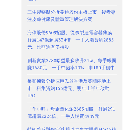
三生製藥擬分拆蔓迪股份主板上市 後者專
注皮膚健康及體重管理解決方案
海偉股份9609招股、從事製造電容器薄膜
孖展147億超購334倍 一手入場費約2885
元、比亞迪有份持股
創新實業2788暗盤最多收升31%、每手帳面
賺1680元 一手中籤率10%、申180手穩中
長和據報分拆屈臣氏於香港及英國兩地上
市 料集資約156億元、明年上半年啟動
IPO
「羊小咩」母企量化派2685招股 孖展291
億超購2224倍、一手入場費4949元
特朗普反駁保守派 撐引進專才體現MAGA精