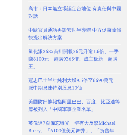
高市︰日本無立場認定台地位 有責任與中國
對話
中歐官員通話再談安世半導體 中方促荷蘭儘
快提出解決方案
量化派2685首掛開報26元升逾1.6倍、一手
賺8100元 超購9365倍、成主板新「超購
王」
冠忠巴士半年純利大增9.5倍至6690萬元
派中期息連特別股息10仙
美國防部據報指阿里巴巴、百度、比亞迪等
應被列入「中國軍事企業名單」
英偉達7頁備忘曝光 罕有大反擊Michael
Burry、「6100億美元舞弊」、「折舊年