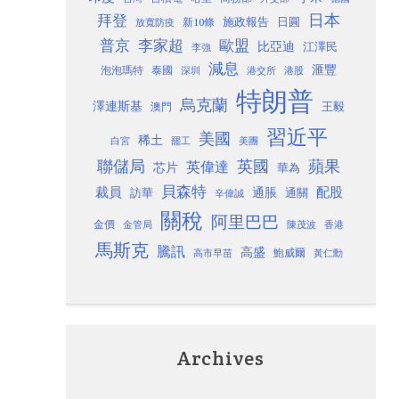
日本
拜登
施政報告
日圓
新10條
放寬防疫
歐盟
普京
李家超
比亞迪
江澤民
李強
減息
滙豐
泡泡瑪特
泰國
深圳
港股
港交所
特朗普
烏克蘭
澤連斯基
澳門
王毅
習近平
美國
稀土
白宮
罷工
美團
聯儲局
蘋果
英國
英偉達
芯片
華為
貝森特
裁員
配股
通脹
訪華
通關
辛偉誠
關稅
阿里巴巴
金價
金管局
香港
陳茂波
馬斯克
騰訊
高盛
高市早苗
鮑威爾
黃仁勳
Archives