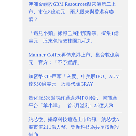
澳洲金礦股GBM Resources擬來港第二上
市、市值8億港元 兩大股東與香港有聯
繫？
「遇見小麵」據報已展開預路演、擬集1億
美元 股東包括碧桂園九毛九
Manner Coffee再傳來港上市、集資數億美
元 官方：「不予置評」
加密幣ETF巨頭「灰度」申美股IPO、AUM
達350億美元 股票代號GRAY
量化派5次遞表終通過港IPO聆訊、擁電商
平台「羊小咩」 首5月溢利1.25億人幣
納芯微、樂摩科技通過上市聆訊 納芯微A
股市值211億人幣、樂摩科技為共享按摩設
備商