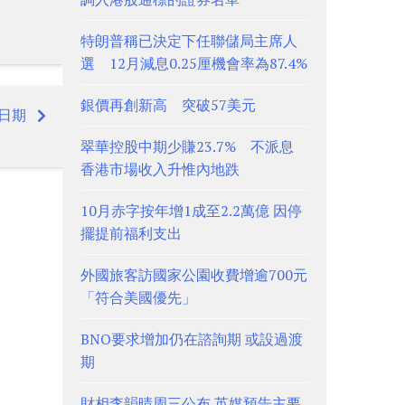
特朗普稱已決定下任聯儲局主席人
選 12月減息0.25厘機會率為87.4%
銀價再創新高 突破57美元
日期
翠華控股中期少賺23.7% 不派息
香港市場收入升惟內地跌
10月赤字按年增1成至2.2萬億 因停
擺提前福利支出
外國旅客訪國家公園收費增逾700元
「符合美國優先」
BNO要求增加仍在諮詢期 或設過渡
期
財相李韻晴周三公布 英媒預告主要