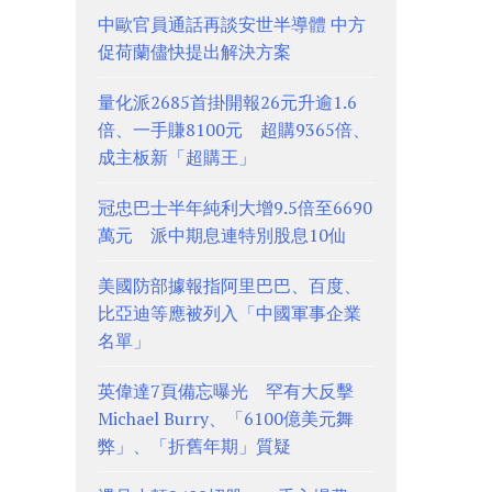
中歐官員通話再談安世半導體 中方
促荷蘭儘快提出解決方案
量化派2685首掛開報26元升逾1.6
倍、一手賺8100元 超購9365倍、
成主板新「超購王」
冠忠巴士半年純利大增9.5倍至6690
萬元 派中期息連特別股息10仙
美國防部據報指阿里巴巴、百度、
比亞迪等應被列入「中國軍事企業
名單」
英偉達7頁備忘曝光 罕有大反擊
Michael Burry、「6100億美元舞
弊」、「折舊年期」質疑