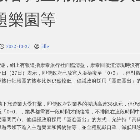
題樂園等
2022-10-27
idle
外遊，網上有報道指康泰旅行社面臨清盤，康泰回覆澄清現時沒
日（27日）表示，即使政府已放寬入境檢疫至「0+3」，但對
經旅行社報團的旅客比例仍然較低，倡議政府採用「團進團出」
情下旅遊業大受打擊，即使政府對業界的援助高達38億元，但仍
「0+0」，業界都需要一段時間才能復常，不排除在這段時間
要關閉門市。他倡議政府採用「團進團出」的方式，允許持「黃
導遊帶領下進入主題樂園和博物館等，並全程配戴口罩，減低風