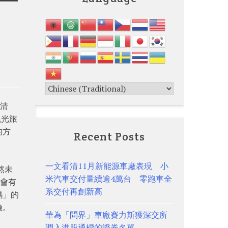
有清
觀光旅
的方
Recent Posts
一文看清11月新能源車廠表現 小
然未
米汽車交付量續逾4萬台 零跑車全
中會有
系交付再創新高
碼」的
險。
華為「問界」車廠賽力斯獲深交所
調入港股通標的證券名單