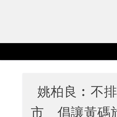
Skip
to
content
姚柏良︰不
市 倡讓黃碼