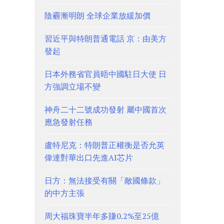
陰霾漸明朗 全球企業放緩加價
習近平與特朗普通電話 京：由美方
發起
日本外務省官員晤中國駐日大使 日
方強調立場不變
神舟二十二號成功發射 屬中國首次
應急發射任務
盧特尼克：特朗普正權衡是否允英
偉達對華出口先進AI芯片
日方：無法接受有關「敵國條款」
的中方主張
周大福珠寶半年多賺0.2%至25億