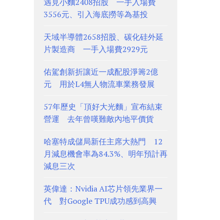
遇見小麵2408招股 一手入場費
3556元、引入海底撈等為基投
天域半導體2658招股、碳化硅外延
片製造商 一手入場費2929元
佑駕創新折讓近一成配股淨籌2億
元 用於L4無人物流車業務發展
57年歷史「頂好大光麵」宣布結束
營運 去年曾嘆難敵內地平價貨
哈塞特成儲局新任主席大熱門 12
月減息機會率為84.3%、明年預計再
減息三次
英偉達：Nvidia AI芯片領先業界一
代 對Google TPU成功感到高興