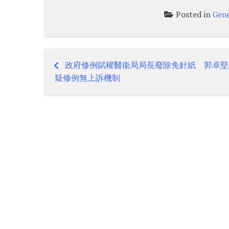
Posted in
Gene
政府修例賦權醫衞局局長廢除免針紙 郭卓堅
Post
疑修例無上訴機制
navigation