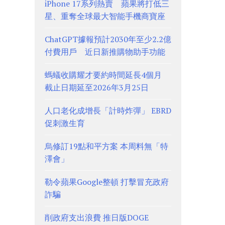
iPhone 17系列熱賣 蘋果將打低三
星、重奪全球最大智能手機商寶座
ChatGPT據報預計2030年至少2.2億
付費用戶 近日新推購物助手功能
螞蟻收購耀才要約時間延長4個月
截止日期延至2026年3月25日
人口老化成增長「計時炸彈」 EBRD
促刺激生育
烏修訂19點和平方案 本周料無「特
澤會」
勒令蘋果Google整頓 打擊冒充政府
詐騙
削政府支出浪費 推日版DOGE