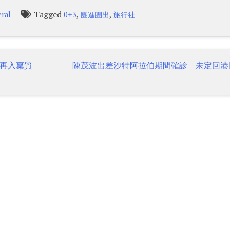
Tagged
,
,
ral
0+3
團進團出
旅行社
再入稟質
陳茂波出差沙特阿拉伯期間確診 未定回港