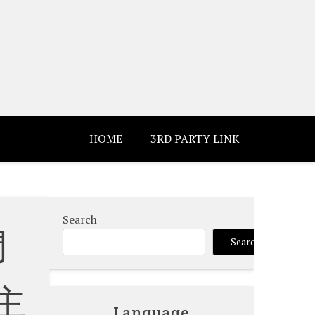
HOME
3RD PARTY LINK
Search
門
Search
主
Language