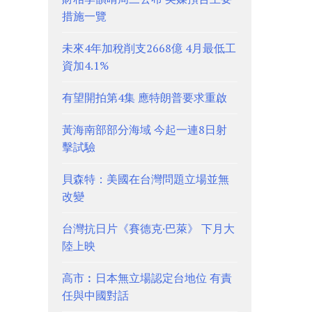
措施一覽
未來4年加稅削支2668億 4月最低工
資加4.1%
有望開拍第4集 應特朗普要求重啟
黃海南部部分海域 今起一連8日射
擊試驗
貝森特：美國在台灣問題立場並無
改變
台灣抗日片《賽德克·巴萊》 下月大
陸上映
高市︰日本無立場認定台地位 有責
任與中國對話