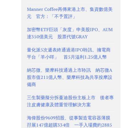
Manner Coffee再傳來港上市、集資數億美
元 官方：「不予置評」
加密幣ETF巨頭「灰度」申美股IPO、AUM
達350億美元 股票代號GRAY
量化派5次遞表終通過港IPO聆訊、擁電商
平台「羊小咩」 首5月溢利1.25億人幣
納芯微、樂摩科技通過上市聆訊 納芯微A
股市值211億人幣、樂摩科技為共享按摩設
備商
三生製藥擬分拆蔓迪股份主板上市 後者專
注皮膚健康及體重管理解決方案
海偉股份9609招股、從事製造電容器薄膜
孖展147億超購334倍 一手入場費約2885