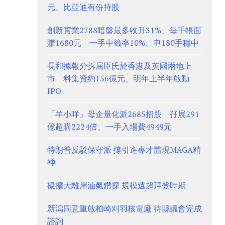
元、比亞迪有份持股
創新實業2788暗盤最多收升31%、每手帳面
賺1680元 一手中籤率10%、申180手穩中
長和據報分拆屈臣氏於香港及英國兩地上
市 料集資約156億元、明年上半年啟動
IPO
「羊小咩」母企量化派2685招股 孖展291
億超購2224倍、一手入場費4949元
特朗普反駁保守派 撐引進專才體現MAGA精
神
擬擴大離岸油氣鑽探 規模遠超拜登時期
新潟同意重啟柏崎刈羽核電廠 待縣議會完成
諮詢