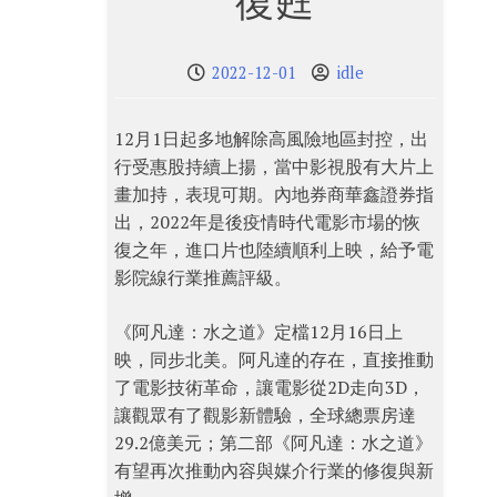
復甦
2022-12-01
idle
12月1日起多地解除高風險地區封控，出
行受惠股持續上揚，當中影視股有大片上
畫加持，表現可期。內地券商華鑫證券指
出，2022年是後疫情時代電影市場的恢
復之年，進口片也陸續順利上映，給予電
影院線行業推薦評級。
《阿凡達：水之道》定檔12月16日上
映，同步北美。阿凡達的存在，直接推動
了電影技術革命，讓電影從2D走向3D，
讓觀眾有了觀影新體驗，全球總票房達
29.2億美元；第二部《阿凡達：水之道》
有望再次推動內容與媒介行業的修復與新