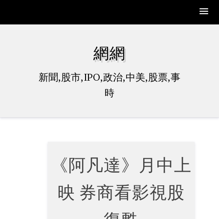
Skip
to
網網
content
新聞,股市,IPO,政治,中美,股票,事
時
《阿凡達》月中上
映 券商看影視股