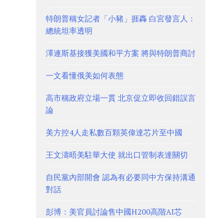
特朗普稱女記者「小豬」捱轟 白宮發言人：
總統坦率透明
澤連斯基接獲美國和平方案 將與特朗普商討
一文看懂俄美如何表態
高市稱政府立場一貫 北京促立即收回錯誤言
論
美方控4人走私數百顆英偉達芯片至中國
王文濤晤美駐華大使 就出口管制表達關切
自民黨內部開會 認為有必要同中方保持溝通
對話
彭博：美官員討論售中國H200高階AI芯