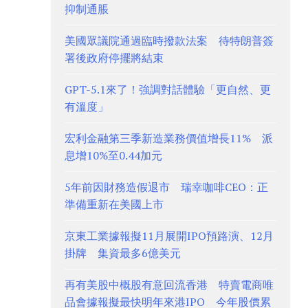
抑制通脹
美國眾議院通過臨時撥款法案 待特朗普簽
署後政府停擺將結束
GPT-5.1來了！強調對話體驗「更自然、更
有溫度」
宏利金融第三季新造業務價值增長11% 派
息增10%至0.44加元
5年前因財務造假退市 瑞幸咖啡CEO：正
準備重新在美國上市
京東工業據報擬11月展開IPO預路演、12月
掛牌 集資最多6億美元
再有美股中概股有意回流香港 特賣電商唯
品會據報擬最快明年來港IPO 今年股價累