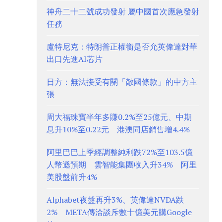
神舟二十二號成功發射 屬中國首次應急發射
任務
盧特尼克：特朗普正權衡是否允英偉達對華
出口先進AI芯片
日方：無法接受有關「敵國條款」的中方主
張
周大福珠寶半年多賺0.2%至25億元、中期
息升10%至0.22元 港澳同店銷售增4.4%
阿里巴巴上季經調整純利跌72%至103.5億
人幣遜預期 雲智能集團收入升34% 阿里
美股盤前升4%
Alphabet夜盤再升3%、英偉達NVDA跌
2% META傳洽談斥數十億美元購Google