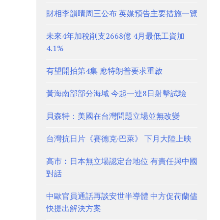
財相李韻晴周三公布 英媒預告主要措施一覽
未來4年加稅削支2668億 4月最低工資加
4.1%
有望開拍第4集 應特朗普要求重啟
黃海南部部分海域 今起一連8日射擊試驗
貝森特：美國在台灣問題立場並無改變
台灣抗日片《賽德克·巴萊》 下月大陸上映
高市︰日本無立場認定台地位 有責任與中國
對話
中歐官員通話再談安世半導體 中方促荷蘭儘
快提出解決方案