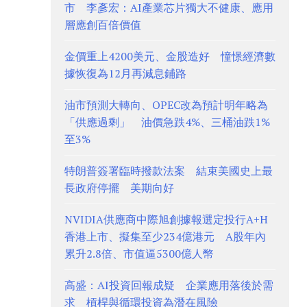
市 李彥宏：AI產業芯片獨大不健康、應用
層應創百倍價值
金價重上4200美元、金股造好 憧憬經濟數
據恢復為12月再減息鋪路
油市預測大轉向、OPEC改為預計明年略為
「供應過剩」 油價急跌4%、三桶油跌1%
至3%
特朗普簽署臨時撥款法案 結束美國史上最
長政府停擺 美期向好
NVIDIA供應商中際旭創據報選定投行A+H
香港上市、擬集至少234億港元 A股年內
累升2.8倍、市值逼5300億人幣
高盛：AI投資回報成疑 企業應用落後於需
求 槓桿與循環投資為潛在風險