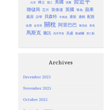
習近平
美國
稀土
白宮
罷工
美團
聯儲局
蘋果
英國
英偉達
芯片
華為
貝森特
裁員
配股
通脹
訪華
通關
辛偉誠
關稅
阿里巴巴
金價
金管局
香港
陳茂波
馬斯克
騰訊
高盛
高市早苗
鮑威爾
黃仁勳
Archives
December 2025
November 2025
October 2025