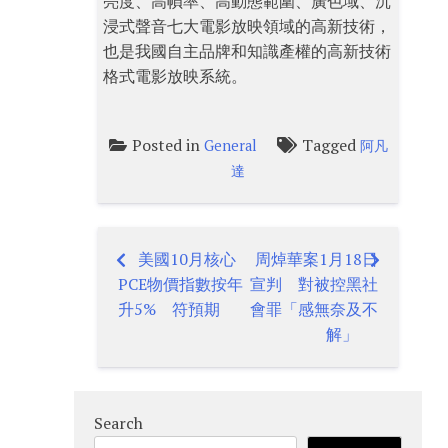
亮度、高幀率、高動態範圍、廣色域、沉
浸式聲音七大電影放映領域的高新技術，
也是我國自主品牌和知識產權的高新技術
格式電影放映系統。
Posted in
Tagged
General
阿凡
達
美國10月核心
周焯華案1月18日
Post
PCE物價指數按年
宣判 對被控黑社
navigation
升5% 符預期
會罪「感無奈及不
解」
Search