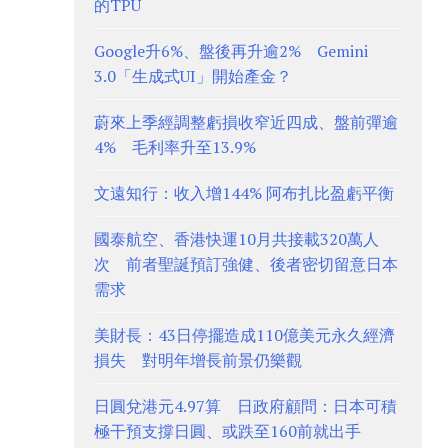
的TPU
Google升6%、盤後再升逾2% Gemini
3.0「生成式UI」開始產金？
蔚來上季經調整虧損收窄近四成、盤前彈逾
4% 毛利率升至13.9%
文遠知行：收入增144% 阿布扎比盈虧平衡
國泰航空、香港快運10月共接載320萬人
次 前者聖誕預訂強健、後者密切留意日本
需求
美財長：43日停擺造成110億美元永久經濟
損失 對明年增長前景仍樂觀
日圓兌港元4.97算 日政府顧問：日本可積
極干預支撐日圓、或跌至160前就出手