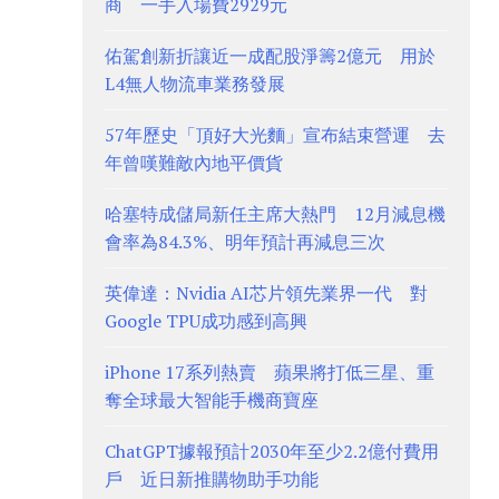
商 一手入場費2929元
佑駕創新折讓近一成配股淨籌2億元 用於
L4無人物流車業務發展
57年歷史「頂好大光麵」宣布結束營運 去
年曾嘆難敵內地平價貨
哈塞特成儲局新任主席大熱門 12月減息機
會率為84.3%、明年預計再減息三次
英偉達：Nvidia AI芯片領先業界一代 對
Google TPU成功感到高興
iPhone 17系列熱賣 蘋果將打低三星、重
奪全球最大智能手機商寶座
ChatGPT據報預計2030年至少2.2億付費用
戶 近日新推購物助手功能