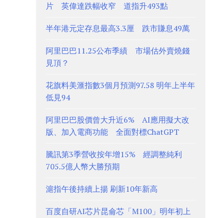
片 英偉達跌幅收窄 道指升493點
半年港元定存息最高3.3厘 跌市賺息49萬
阿里巴巴11.25公布季績 市場估外賣燒錢
見頂？
花旗料美滙指數3個月預測97.58 明年上半年
低見94
阿里巴巴股價曾大升近6% AI應用擬大改
版、加入電商功能 全面對標ChatGPT
騰訊第3季營收按年增15% 經調整純利
705.5億人幣大勝預期
滬指午後持續上揚 刷新10年新高
百度自研AI芯片昆侖芯「M100」明年初上