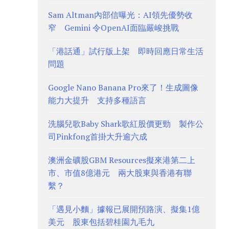
Sam Altman內部信曝光：AI領先優勢收
窄 Gemini 令OpenAI面臨嚴峻挑戰
「港話通」試行版上架 即時回應日常生活
問題
Google Nano Banana Pro來了！生成圖像
能力大提升 支持多種語言
洗腦兒歌Baby Shark歌紅股價更勁 製作公
司Pinkfong首掛大升逾六成
澳洲金礦股GBM Resources擬來港第二上
市、市值8億港元 兩大股東與香港有聯
繫？
「遇見小麵」據報已展開預路演、擬集1億
美元 股東包括碧桂園九毛九