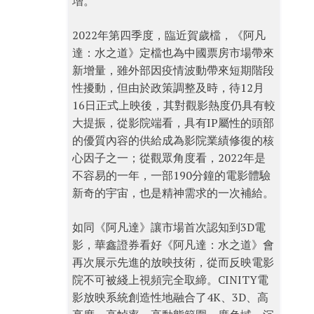
增。
2022年第四季度，臨近賀歲檔，《阿凡
達：水之道》定檔也為中國票房市場帶來
新增量，雖外部因疫情波動帶來短期階段
性擾動，但由於政策調整及時，待12月
16日正式上映後，其對觀影熱度仍具有較
大提振，從影院端看，具有IP屬性的頭部
的優質內容的供給成為影院業績修復的核
心因子之一；從觀眾角度看，2022年是
不容易的一年，一部190分鐘的電影體驗
新奇的宇宙，也是精神需求的一次補給。
如同《阿凡達》讓市場首次認知到3D電
影，華鑫證券看好《阿凡達：水之道》會
再次展示先進的放映技術，從而反映電影
院不可被綫上視頻完全取締。CINITY電
影放映系統創造性地融合了4K、3D、高