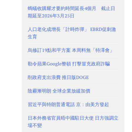
螞蟻收購耀才要約時間延長4個月 截止日
期延至2026年3月25日
人口老化成增長「計時炸彈」 EBRD促刺激
生育
烏修訂19點和平方案 本周料無「特澤會」
勒令蘋果Google整頓 打擊冒充政府詐騙
削政府支出浪費 推日版DOGE
陰霾漸明朗 全球企業放緩加價
習近平與特朗普通電話 京：由美方發起
日本外務省官員晤中國駐日大使 日方強調立
場不變