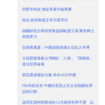
烏暫停和談 俄促美避升級戰事
終結 政府恢復正常仍需等待
德國財長訪華前密集協調歐盟立場 聚焦稀土
與競爭力
交易商透露：中國採購美國大豆陷入停滯
大陸懸賞徵集台灣網紅「八炯」「閩南狼」
違法犯罪線索
眾院通過撥款法案 終結43日停擺
FBI局長宣布 中國同意阻止芬太尼相關化學
品的計劃
儲局官員柯林斯傾向12月維持利率不變 以