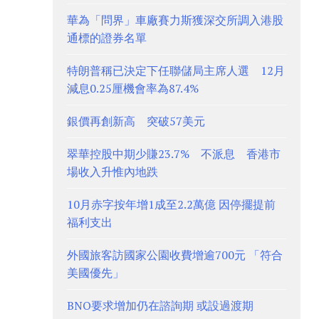
華為「問界」車廠賽力斯獲深交所調入港股
通標的證券名單
特朗普稱已決定下任聯儲局主席人選 12月
減息0.25厘機會率為87.4%
銀價再創新高 突破57美元
翠華控股中期少賺23.7% 不派息 香港市
場收入升惟內地跌
10月赤字按年增1成至2.2萬億 因停擺提前
福利支出
外國旅客訪國家公園收費增逾700元 「符合
美國優先」
BNO要求增加仍在諮詢期 或設過渡期