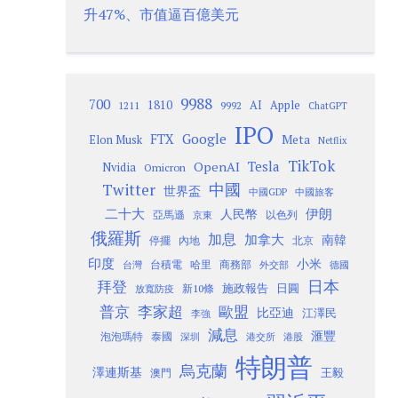
升47%、市值逼百億美元
9988
700
1810
AI
Apple
1211
9992
ChatGPT
IPO
Google
FTX
Meta
Elon Musk
Netflix
TikTok
Tesla
OpenAI
Nvidia
Omicron
Twitter
中國
世界盃
中國GDP
中國旅客
二十大
伊朗
人民幣
以色列
亞馬遜
京東
俄羅斯
加息
加拿大
南韓
內地
停擺
北京
印度
小米
台灣
台積電
哈里
商務部
外交部
德國
日本
拜登
施政報告
日圓
新10條
放寬防疫
歐盟
普京
李家超
比亞迪
江澤民
李強
減息
滙豐
泡泡瑪特
泰國
深圳
港股
港交所
特朗普
烏克蘭
澤連斯基
澳門
王毅