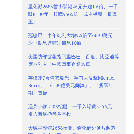
量化派2685首掛開報26元升逾1.6倍、一手
賺8100元 超購9365倍、成主板新「超購
王」
冠忠巴士半年純利大增9.5倍至6690萬元
派中期息連特別股息10仙
美國防部據報指阿里巴巴、百度、比亞迪等
應被列入「中國軍事企業名單」
英偉達7頁備忘曝光 罕有大反擊Michael
Burry、「6100億美元舞弊」、「折舊年
期」質疑
遇見小麵2408招股 一手入場費3556元、
引入海底撈等為基投
天域半導體2658招股、碳化硅外延片製造