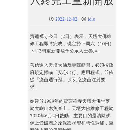
六終完工重新開放
2022-12-02
idle
寶蓮禪寺今日（2日）表示，天壇大佛維
修工程即將完成，現定於下周六（10日）
下午3時重新開放予公眾人士參拜。
善信進入天壇大佛及寺院範圍，必須按政
府規定掃瞄「安心出行」應用程式，並依
從「疫苗通行證」 所列之疫苗注射要
求。
始建於1989年的寶蓮禪寺天壇大佛坐落
於大嶼山木魚峯上。天壇大佛維修工程於
2020年6月2日啟動，主要目的是清除佛
像上受破壞之原保護塗層和惡性銅鏽，重