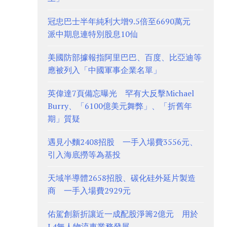
冠忠巴士半年純利大增9.5倍至6690萬元
派中期息連特別股息10仙
美國防部據報指阿里巴巴、百度、比亞迪等
應被列入「中國軍事企業名單」
英偉達7頁備忘曝光 罕有大反擊Michael
Burry、「6100億美元舞弊」、「折舊年
期」質疑
遇見小麵2408招股 一手入場費3556元、
引入海底撈等為基投
天域半導體2658招股、碳化硅外延片製造
商 一手入場費2929元
佑駕創新折讓近一成配股淨籌2億元 用於
L4無人物流車業務發展