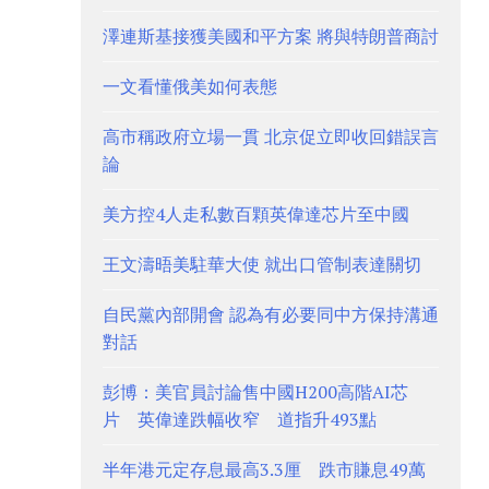
澤連斯基接獲美國和平方案 將與特朗普商討
一文看懂俄美如何表態
高市稱政府立場一貫 北京促立即收回錯誤言
論
美方控4人走私數百顆英偉達芯片至中國
王文濤晤美駐華大使 就出口管制表達關切
自民黨內部開會 認為有必要同中方保持溝通
對話
彭博：美官員討論售中國H200高階AI芯
片 英偉達跌幅收窄 道指升493點
半年港元定存息最高3.3厘 跌市賺息49萬