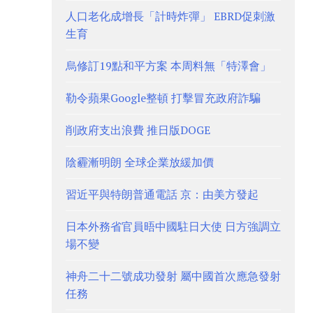
人口老化成增長「計時炸彈」 EBRD促刺激
生育
烏修訂19點和平方案 本周料無「特澤會」
勒令蘋果Google整頓 打擊冒充政府詐騙
削政府支出浪費 推日版DOGE
陰霾漸明朗 全球企業放緩加價
習近平與特朗普通電話 京：由美方發起
日本外務省官員晤中國駐日大使 日方強調立
場不變
神舟二十二號成功發射 屬中國首次應急發射
任務