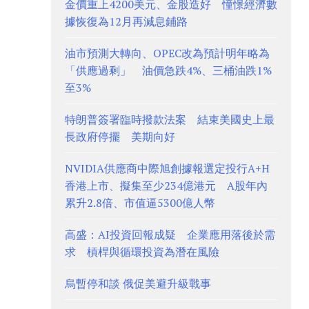
金價重上4200美元、金股造好 憧憬經濟數
據恢復為12月再減息鋪路
油市預測大轉向、OPEC改為預計明年略為
「供應過剩」 油價急跌4%、三桶油跌1%
至3%
特朗普簽署臨時撥款法案 結束美國史上最
長政府停擺 美期向好
NVIDIA供應商中際旭創據報選定投行A+H
香港上市、擬集至少234億港元 A股年內
累升2.8倍、市值逼5300億人幣
高盛：AI投資回報成疑 企業應用落後於需
求 槓桿與循環投資為潛在風險
烏暫停和談 俄促美避升級戰事