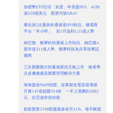
加密幣ETF巨頭「灰度」申美股IPO、AUM
達350億美元 股票代號GRAY
量化派5次遞表終通過港IPO聆訊、擁電商
平台「羊小咩」 首5月溢利1.25億人幣
納芯微、樂摩科技通過上市聆訊 納芯微A
股市值211億人幣、樂摩科技為共享按摩設
備商
三生製藥擬分拆蔓迪股份主板上市 後者專
注皮膚健康及體重管理解決方案
海偉股份9609招股、從事製造電容器薄膜
孖展147億超購334倍 一手入場費約2885
元、比亞迪有份持股
創新實業2788暗盤最多收升31%、每手帳面