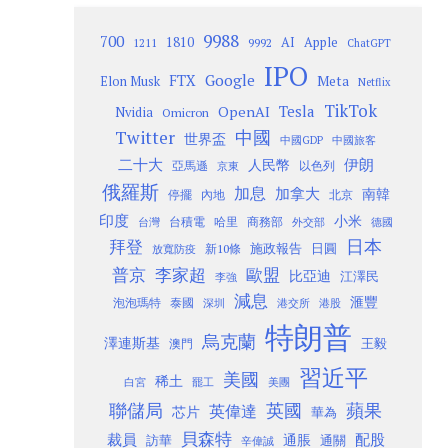
9988
700
1810
AI
Apple
1211
9992
ChatGPT
IPO
Google
FTX
Meta
Elon Musk
Netflix
TikTok
Tesla
OpenAI
Nvidia
Omicron
Twitter
中國
世界盃
中國GDP
中國旅客
二十大
伊朗
人民幣
以色列
亞馬遜
京東
俄羅斯
加息
加拿大
南韓
內地
停擺
北京
印度
小米
台灣
台積電
哈里
商務部
外交部
德國
日本
拜登
施政報告
日圓
新10條
放寬防疫
歐盟
普京
李家超
比亞迪
江澤民
李強
減息
滙豐
泡泡瑪特
泰國
深圳
港股
港交所
特朗普
烏克蘭
澤連斯基
澳門
王毅
習近平
美國
稀土
白宮
罷工
美團
聯儲局
蘋果
英國
英偉達
芯片
華為
貝森特
裁員
配股
通脹
訪華
通關
辛偉誠