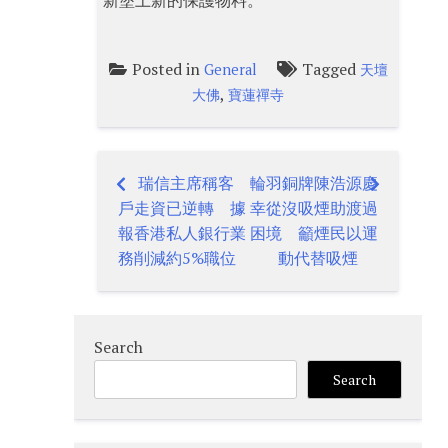
新塗上新的保護物料。
Posted in
Tagged
General
天壇
,
大佛
寶蓮禪寺
瑞信主席稱客
輪羽銅牌陳浩源慶
Post
戶走資已逆轉 據
幸從沒吸煙助渡過
navigation
報香港私人銀行業
困境 籲煙民以運
務削減約5%職位
動代替吸煙
Search
Search