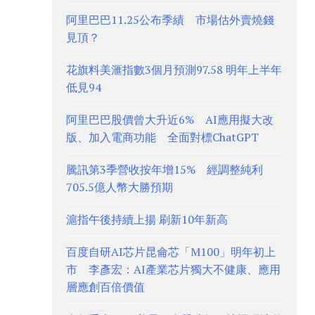
阿里巴巴11.25公布季績 市場估外賣燒錢
見頂？
花旗料美滙指數3個月預測97.58 明年上半年
低見94
阿里巴巴股價曾大升近6% AI應用擬大改
版、加入電商功能 全面對標ChatGPT
騰訊第3季營收按年增15% 經調整純利
705.5億人幣大勝預期
滬指午後持續上揚 刷新10年新高
百度自研AI芯片昆侖芯「M100」明年初上
市 李彥宏：AI產業芯片獨大不健康、應用
層應創百倍價值