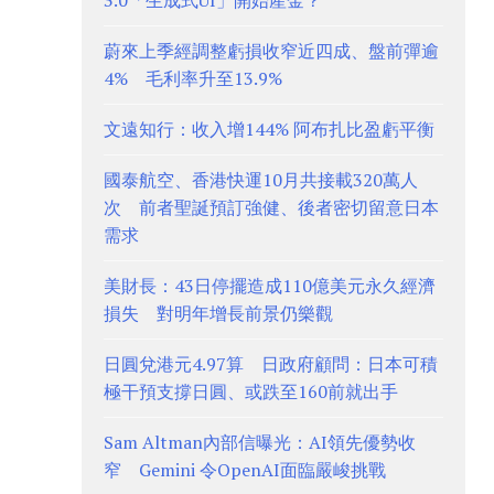
3.0「生成式UI」開始產金？
蔚來上季經調整虧損收窄近四成、盤前彈逾
4% 毛利率升至13.9%
文遠知行：收入增144% 阿布扎比盈虧平衡
國泰航空、香港快運10月共接載320萬人
次 前者聖誕預訂強健、後者密切留意日本
需求
美財長：43日停擺造成110億美元永久經濟
損失 對明年增長前景仍樂觀
日圓兌港元4.97算 日政府顧問：日本可積
極干預支撐日圓、或跌至160前就出手
Sam Altman內部信曝光：AI領先優勢收
窄 Gemini 令OpenAI面臨嚴峻挑戰