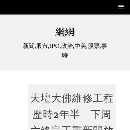
Skip
to
網網
content
新聞,股市,IPO,政治,中美,股票,事
時
天壇大佛維修工程
歷時2年半 下周