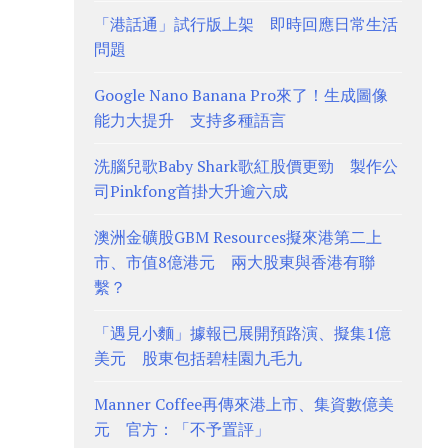
「港話通」試行版上架 即時回應日常生活
問題
Google Nano Banana Pro來了！生成圖像
能力大提升 支持多種語言
洗腦兒歌Baby Shark歌紅股價更勁 製作公
司Pinkfong首掛大升逾六成
澳洲金礦股GBM Resources擬來港第二上
市、市值8億港元 兩大股東與香港有聯
繫？
「遇見小麵」據報已展開預路演、擬集1億
美元 股東包括碧桂園九毛九
Manner Coffee再傳來港上市、集資數億美
元 官方：「不予置評」