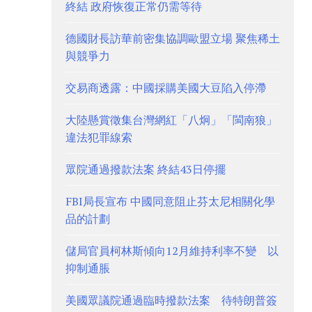
終結 政府恢復正常仍需等待
德國財長訪華前密集協調歐盟立場 聚焦稀土
與競爭力
交易商透露：中國採購美國大豆陷入停滯
大陸懸賞徵集台灣網紅「八炯」「閩南狼」
違法犯罪線索
眾院通過撥款法案 終結43日停擺
FBI局長宣布 中國同意阻止芬太尼相關化學
品的計劃
儲局官員柯林斯傾向12月維持利率不變 以
抑制通脹
美國眾議院通過臨時撥款法案 待特朗普簽