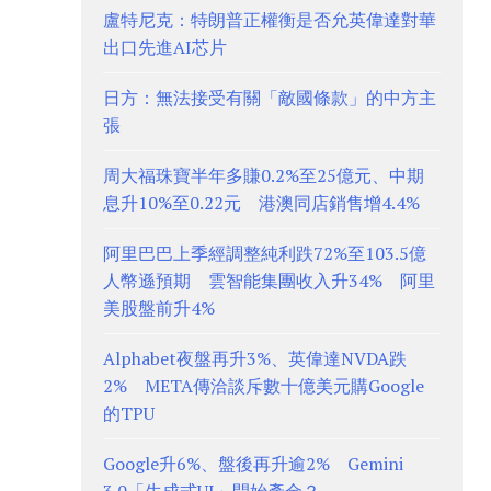
盧特尼克：特朗普正權衡是否允英偉達對華
出口先進AI芯片
日方：無法接受有關「敵國條款」的中方主
張
周大福珠寶半年多賺0.2%至25億元、中期
息升10%至0.22元 港澳同店銷售增4.4%
阿里巴巴上季經調整純利跌72%至103.5億
人幣遜預期 雲智能集團收入升34% 阿里
美股盤前升4%
Alphabet夜盤再升3%、英偉達NVDA跌
2% META傳洽談斥數十億美元購Google
的TPU
Google升6%、盤後再升逾2% Gemini