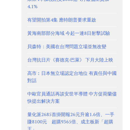
4.1%
有望開拍第4集 應特朗普要求重啟
黃海南部部分海域 今起一連8日射擊試驗
貝森特：美國在台灣問題立場並無改變
台灣抗日片《賽德克·巴萊》 下月大陸上映
高市︰日本無立場認定台地位 有責任與中國
對話
中歐官員通話再談安世半導體 中方促荷蘭儘
快提出解決方案
量化派2685首掛開報26元升逾1.6倍、一手
賺8100元 超購9365倍、成主板新「超購
王」