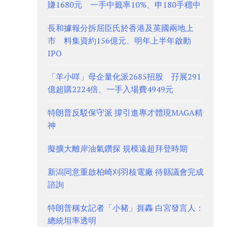
賺1680元 一手中籤率10%、申180手穩中
長和據報分拆屈臣氏於香港及英國兩地上
市 料集資約156億元、明年上半年啟動
IPO
「羊小咩」母企量化派2685招股 孖展291
億超購2224倍、一手入場費4949元
特朗普反駁保守派 撐引進專才體現MAGA精
神
擬擴大離岸油氣鑽探 規模遠超拜登時期
新潟同意重啟柏崎刈羽核電廠 待縣議會完成
諮詢
特朗普稱女記者「小豬」捱轟 白宮發言人：
總統坦率透明