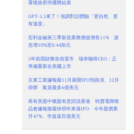
署後政府停擺將結束
GPT-5.1來了！強調對話體驗「更自然、更
有溫度」
宏利金融第三季新造業務價值增長11% 派
息增10%至0.44加元
5年前因財務造假退市 瑞幸咖啡CEO：正
準備重新在美國上市
京東工業據報擬11月展開IPO預路演、12月
掛牌 集資最多6億美元
再有美股中概股有意回流香港 特賣電商唯
品會據報擬最快明年來港IPO 今年股價累
升47%、市值逼百億美元