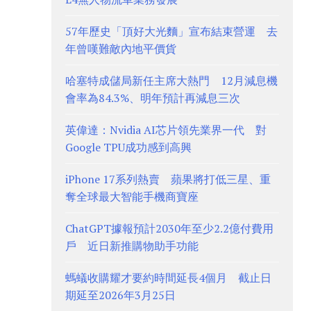
57年歷史「頂好大光麵」宣布結束營運 去
年曾嘆難敵內地平價貨
哈塞特成儲局新任主席大熱門 12月減息機
會率為84.3%、明年預計再減息三次
英偉達：Nvidia AI芯片領先業界一代 對
Google TPU成功感到高興
iPhone 17系列熱賣 蘋果將打低三星、重
奪全球最大智能手機商寶座
ChatGPT據報預計2030年至少2.2億付費用
戶 近日新推購物助手功能
螞蟻收購耀才要約時間延長4個月 截止日
期延至2026年3月25日