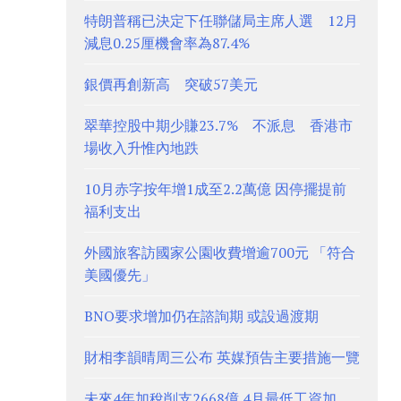
特朗普稱已決定下任聯儲局主席人選 12月
減息0.25厘機會率為87.4%
銀價再創新高 突破57美元
翠華控股中期少賺23.7% 不派息 香港市
場收入升惟內地跌
10月赤字按年增1成至2.2萬億 因停擺提前
福利支出
外國旅客訪國家公園收費增逾700元 「符合
美國優先」
BNO要求增加仍在諮詢期 或設過渡期
財相李韻晴周三公布 英媒預告主要措施一覽
未來4年加稅削支2668億 4月最低工資加