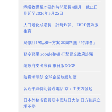
螞蟻收購耀才要約時間延長4個月 截止日
期延至2026年3月25日
人口老化成增長「計時炸彈」 EBRD促刺激
生育
烏修訂19點和平方案 本周料無「特澤會」
勒令蘋果Google整頓 打擊冒充政府詐騙
削政府支出浪費 推日版DOGE
陰霾漸明朗 全球企業放緩加價
習近平與特朗普通電話 京：由美方發起
日本外務省官員晤中國駐日大使 日方強調立
場不變