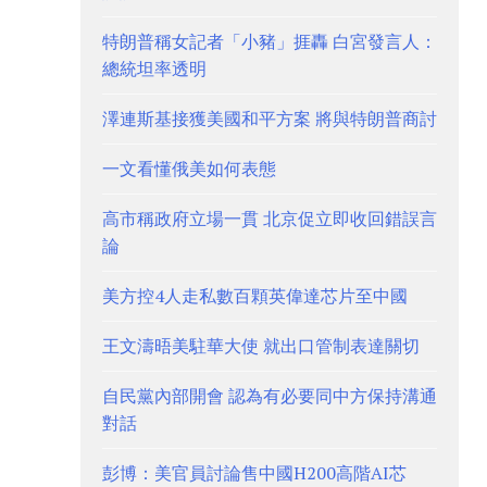
特朗普稱女記者「小豬」捱轟 白宮發言人：
總統坦率透明
澤連斯基接獲美國和平方案 將與特朗普商討
一文看懂俄美如何表態
高市稱政府立場一貫 北京促立即收回錯誤言
論
美方控4人走私數百顆英偉達芯片至中國
王文濤晤美駐華大使 就出口管制表達關切
自民黨內部開會 認為有必要同中方保持溝通
對話
彭博：美官員討論售中國H200高階AI芯