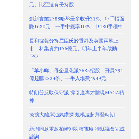
元、比亞迪有份持股
創新實業2788暗盤最多收升31%、每手帳面
賺1680元 一手中籤率10%、申180手穩中
長和據報分拆屈臣氏於香港及英國兩地上
市 料集資約156億元、明年上半年啟動
IPO
「羊小咩」母企量化派2685招股 孖展291
億超購2224倍、一手入場費4949元
特朗普反駁保守派 撐引進專才體現MAGA精
神
擬擴大離岸油氣鑽探 規模遠超拜登時期
新潟同意重啟柏崎刈羽核電廠 待縣議會完成
諮詢