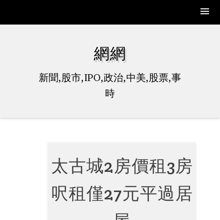
Skip
to
網網
content
新聞,股市,IPO,政治,中美,股票,事
時
太古城2房價租3房
呎租僅27元平過居