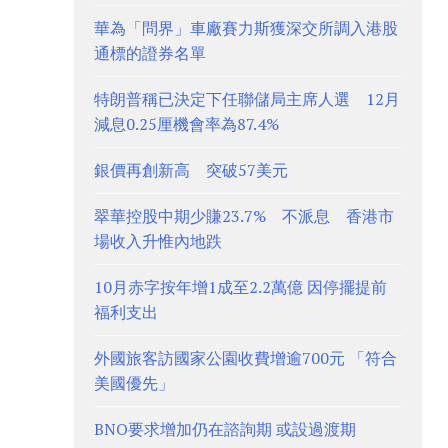
華為「問界」車廠賽力斯獲深交所調入港股
通標的證券名單
特朗普稱已決定下任聯儲局主席人選 12月
減息0.25厘機會率為87.4%
銀價再創新高 突破57美元
翠華控股中期少賺23.7% 不派息 香港市
場收入升惟內地跌
10月赤字按年增1成至2.2萬億 因停擺提前
福利支出
外國旅客訪國家公園收費增逾700元 「符合
美國優先」
BNO要求增加仍在諮詢期 或設過渡期