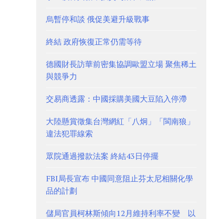
烏暫停和談 俄促美避升級戰事
終結 政府恢復正常仍需等待
德國財長訪華前密集協調歐盟立場 聚焦稀土
與競爭力
交易商透露：中國採購美國大豆陷入停滯
大陸懸賞徵集台灣網紅「八炯」「閩南狼」
違法犯罪線索
眾院通過撥款法案 終結43日停擺
FBI局長宣布 中國同意阻止芬太尼相關化學
品的計劃
儲局官員柯林斯傾向12月維持利率不變 以