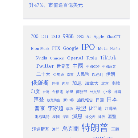
升47%、市值逼百億美元
9988
700
1810
AI
Apple
1211
9992
ChatGPT
IPO
Google
FTX
Meta
Elon Musk
Netflix
TikTok
Tesla
OpenAI
Nvidia
Omicron
Twitter
中國
世界盃
中國GDP
中國旅客
二十大
伊朗
人民幣
以色列
亞馬遜
京東
俄羅斯
加息
加拿大
南韓
內地
停擺
北京
印度
小米
台灣
台積電
哈里
商務部
外交部
德國
日本
拜登
施政報告
日圓
新10條
放寬防疫
歐盟
普京
李家超
比亞迪
江澤民
李強
減息
滙豐
泡泡瑪特
泰國
深圳
港股
港交所
特朗普
烏克蘭
澤連斯基
澳門
王毅