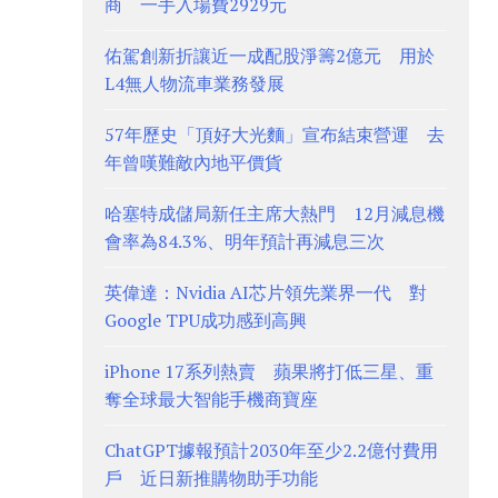
商 一手入場費2929元
佑駕創新折讓近一成配股淨籌2億元 用於
L4無人物流車業務發展
57年歷史「頂好大光麵」宣布結束營運 去
年曾嘆難敵內地平價貨
哈塞特成儲局新任主席大熱門 12月減息機
會率為84.3%、明年預計再減息三次
英偉達：Nvidia AI芯片領先業界一代 對
Google TPU成功感到高興
iPhone 17系列熱賣 蘋果將打低三星、重
奪全球最大智能手機商寶座
ChatGPT據報預計2030年至少2.2億付費用
戶 近日新推購物助手功能