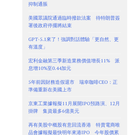
抑制通脹
美國眾議院通過臨時撥款法案 待特朗普簽
署後政府停擺將結束
GPT-5.1來了！強調對話體驗「更自然、更
有溫度」
宏利金融第三季新造業務價值增長11% 派
息增10%至0.44加元
5年前因財務造假退市 瑞幸咖啡CEO：正
準備重新在美國上市
京東工業據報擬11月展開IPO預路演、12月
掛牌 集資最多6億美元
再有美股中概股有意回流香港 特賣電商唯
品會據報擬最快明年來港IPO 今年股價累