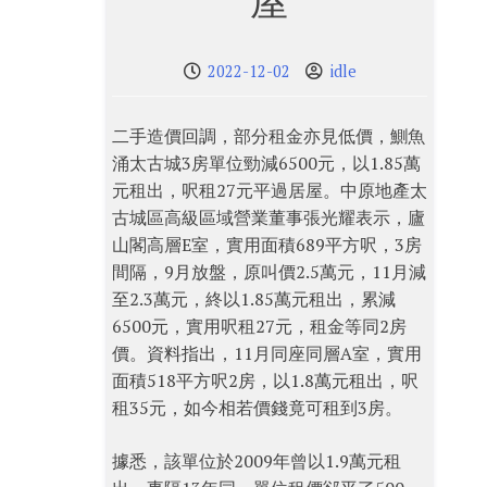
屋
2022-12-02
idle
二手造價回調，部分租金亦見低價，鰂魚
涌太古城3房單位勁減6500元，以1.85萬
元租出，呎租27元平過居屋。中原地產太
古城區高級區域營業董事張光耀表示，廬
山閣高層E室，實用面積689平方呎，3房
間隔，9月放盤，原叫價2.5萬元，11月減
至2.3萬元，終以1.85萬元租出，累減
6500元，實用呎租27元，租金等同2房
價。資料指出，11月同座同層A室，實用
面積518平方呎2房，以1.8萬元租出，呎
租35元，如今相若價錢竟可租到3房。
據悉，該單位於2009年曾以1.9萬元租