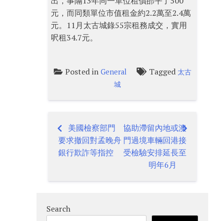
出，事隔13年同一單位租價郤平了500
元，而同類單位市值租金約2.2萬至2.4萬
元。11月太古城錄55宗租務成交，實用
呎租34.7元。
Posted in
Tagged
General
太古
城
美國檢察部門
協助滯留內地或澳
Post
要求撤回對孟晚舟
門過境車輛回港接
navigation
銀行欺詐等指控
受檢驗安排延長至
明年6月
Search