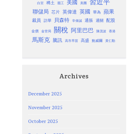
習近平
美國
稀土
白宮
罷工
美團
聯儲局
蘋果
英國
英偉達
芯片
華為
貝森特
裁員
配股
通脹
訪華
通關
辛偉誠
關稅
阿里巴巴
金價
金管局
香港
陳茂波
馬斯克
騰訊
高盛
高市早苗
鮑威爾
黃仁勳
Archives
December 2025
November 2025
October 2025