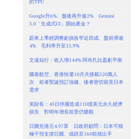
的TPU
Google升6%、盤後再升逾2% Gemini
3.0「生成式UI」開始產金？
蔚來上季經調整虧損收窄近四成、盤前彈逾
4% 毛利率升至13.9%
文遠知行：收入增144% 阿布扎比盈虧平衡
國泰航空、香港快運10月共接載320萬人
次 前者聖誕預訂強健、後者密切留意日本
需求
美財長：43日停擺造成110億美元永久經濟
損失 對明年增長前景仍樂觀
日圓兌港元4.97算 日政府顧問：日本可積
極干預支撐日圓、或跌至160前就出手