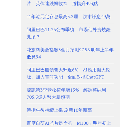
片 英偉達跌幅收窄 道指升493點
半年港元定存息最高3.3厘 跌市賺息49萬
阿里巴巴11.25公布季績 市場估外賣燒錢
見頂？
花旗料美滙指數3個月預測97.58 明年上半年
低見94
阿里巴巴股價曾大升近6% AI應用擬大改
版、加入電商功能 全面對標ChatGPT
騰訊第3季營收按年增15% 經調整純利
705.5億人幣大勝預期
滬指午後持續上揚 刷新10年新高
百度自研AI芯片昆侖芯「M100」明年初上