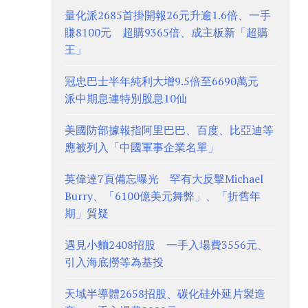
量化派2685首掛開報26元升逾1.6倍、一手
賺8100元 超購9365倍、成主板新「超購
王」
冠忠巴士半年純利大增9.5倍至6690萬元
派中期息連特別股息10仙
美國防部據報指阿里巴巴、百度、比亞迪等
應被列入「中國軍事企業名單」
英偉達7頁備忘曝光 罕有大反擊Michael
Burry、「6100億美元舞弊」、「折舊年
期」質疑
遇見小麵2408招股 一手入場費3556元、
引入海底撈等為基投
天域半導體2658招股、碳化硅外延片製造