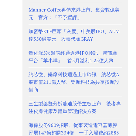
Manner Coffee再傳來港上市、集資數億美
元 官方：「不予置評」
加密幣ETF巨頭「灰度」申美股IPO、AUM
達350億美元 股票代號GRAY
量化派5次遞表終通過港IPO聆訊、擁電商
平台「羊小咩」 首5月溢利1.25億人幣
納芯微、樂摩科技通過上市聆訊 納芯微A
股市值211億人幣、樂摩科技為共享按摩設
備商
三生製藥擬分拆蔓迪股份主板上市 後者專
注皮膚健康及體重管理解決方案
海偉股份9609招股、從事製造電容器薄膜
孖展147億超購334倍 一手入場費約2885