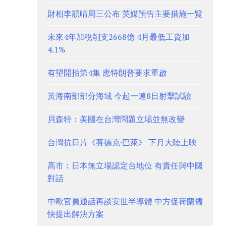
財相李韻晴周三公布 英媒預告主要措施一覽
未來4年加稅削支2668億 4月最低工資加
4.1%
有望開拍第4集 應特朗普要求重啟
黃海南部部分海域 今起一連8日射擊試驗
貝森特：美國在台灣問題立場並無改變
台灣抗日片《賽德克·巴萊》 下月大陸上映
高市︰日本無立場認定台地位 有責任與中國
對話
中歐官員通話再談安世半導體 中方促荷蘭儘
快提出解決方案