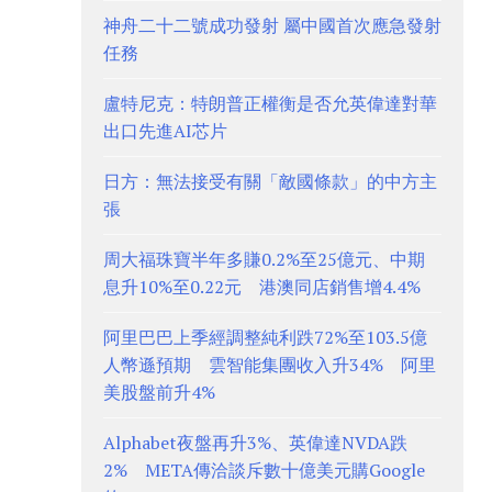
神舟二十二號成功發射 屬中國首次應急發射
任務
盧特尼克：特朗普正權衡是否允英偉達對華
出口先進AI芯片
日方：無法接受有關「敵國條款」的中方主
張
周大福珠寶半年多賺0.2%至25億元、中期
息升10%至0.22元 港澳同店銷售增4.4%
阿里巴巴上季經調整純利跌72%至103.5億
人幣遜預期 雲智能集團收入升34% 阿里
美股盤前升4%
Alphabet夜盤再升3%、英偉達NVDA跌
2% META傳洽談斥數十億美元購Google