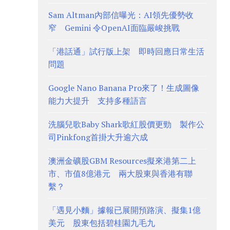
Sam Altman內部信曝光：AI領先優勢收
窄 Gemini 令OpenAI面臨嚴峻挑戰
「港話通」試行版上架 即時回應日常生活
問題
Google Nano Banana Pro來了！生成圖像
能力大提升 支持多種語言
洗腦兒歌Baby Shark歌紅股價更勁 製作公
司Pinkfong首掛大升逾六成
澳洲金礦股GBM Resources擬來港第二上
市、市值8億港元 兩大股東與香港有聯
繫？
「遇見小麵」據報已展開預路演、擬集1億
美元 股東包括碧桂園九毛九