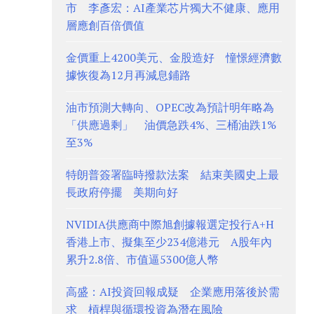
市 李彥宏：AI產業芯片獨大不健康、應用
層應創百倍價值
金價重上4200美元、金股造好 憧憬經濟數
據恢復為12月再減息鋪路
油市預測大轉向、OPEC改為預計明年略為
「供應過剩」 油價急跌4%、三桶油跌1%
至3%
特朗普簽署臨時撥款法案 結束美國史上最
長政府停擺 美期向好
NVIDIA供應商中際旭創據報選定投行A+H
香港上市、擬集至少234億港元 A股年內
累升2.8倍、市值逼5300億人幣
高盛：AI投資回報成疑 企業應用落後於需
求 槓桿與循環投資為潛在風險