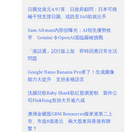
日圓兌港元4.97算 日政府顧問：日本可積
極干預支撐日圓、或跌至160前就出手
Sam Altman內部信曝光：AI領先優勢收
窄 Gemini 令OpenAI面臨嚴峻挑戰
「港話通」試行版上架 即時回應日常生活
問題
Google Nano Banana Pro來了！生成圖像
能力大提升 支持多種語言
洗腦兒歌Baby Shark歌紅股價更勁 製作公
司Pinkfong首掛大升逾六成
澳洲金礦股GBM Resources擬來港第二上
市、市值8億港元 兩大股東與香港有聯
繫？