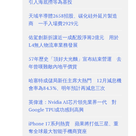
引入海底撈等為基投
天域半導體2658招股、碳化硅外延片製造
商 一手入場費2929元
佑駕創新折讓近一成配股淨籌2億元 用於
L4無人物流車業務發展
57年歷史「頂好大光麵」宣布結束營運 去
年曾嘆難敵內地平價貨
哈塞特成儲局新任主席大熱門 12月減息機
會率為84.3%、明年預計再減息三次
英偉達：Nvidia AI芯片領先業界一代 對
Google TPU成功感到高興
iPhone 17系列熱賣 蘋果將打低三星、重
奪全球最大智能手機商寶座