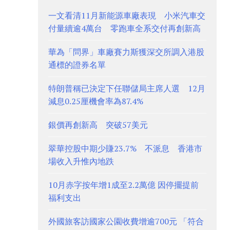
一文看清11月新能源車廠表現 小米汽車交
付量續逾4萬台 零跑車全系交付再創新高
華為「問界」車廠賽力斯獲深交所調入港股
通標的證券名單
特朗普稱已決定下任聯儲局主席人選 12月
減息0.25厘機會率為87.4%
銀價再創新高 突破57美元
翠華控股中期少賺23.7% 不派息 香港市
場收入升惟內地跌
10月赤字按年增1成至2.2萬億 因停擺提前
福利支出
外國旅客訪國家公園收費增逾700元 「符合