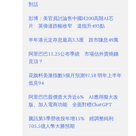
對話
彭博：美官員討論售中國H200高階AI芯
片 英偉達跌幅收窄 道指升493點
半年港元定存息最高3.3厘 跌市賺息49萬
阿里巴巴11.25公布季績 市場估外賣燒錢
見頂？
花旗料美滙指數3個月預測97.58 明年上半年
低見94
阿里巴巴股價曾大升近6% AI應用擬大改
版、加入電商功能 全面對標ChatGPT
騰訊第3季營收按年增15% 經調整純利
705.5億人幣大勝預期