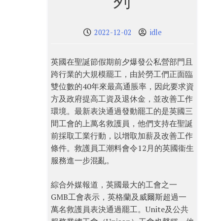
列
2022-12-02
idle
英國在聖誕節假期前夕爆發公私營部門且
跨行業的大規模罷工，由於勞工們正面臨
雙位數的40年來最高通脹率，因此要求資
方及政府提高工資及退休金，並改善工作
環境。最新表決通過發動罷工的是英國三
間工會的上萬名救護員，他們支持在聖誕
前採取工業行動，以增取加薪及改善工作
條件。救護員工潮料會令12月的英國衞生
服務進一步混亂。
綜合外媒報道，英國最大的工會之一
GMB工會表示，英格蘭及威爾斯超過一
萬名救護員表決通過罷工。Unite及公共