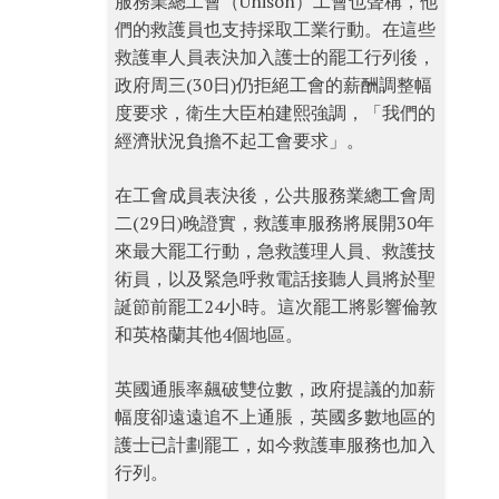
服務業總工會（Unison）工會也聲稱，他
們的救護員也支持採取工業行動。在這些
救護車人員表決加入護士的罷工行列後，
政府周三(30日)仍拒絕工會的薪酬調整幅
度要求，衛生大臣柏建熙強調，「我們的
經濟狀況負擔不起工會要求」。
在工會成員表決後，公共服務業總工會周
二(29日)晚證實，救護車服務將展開30年
來最大罷工行動，急救護理人員、救護技
術員，以及緊急呼救電話接聽人員將於聖
誕節前罷工24小時。這次罷工將影響倫敦
和英格蘭其他4個地區。
英國通脹率飆破雙位數，政府提議的加薪
幅度卻遠遠追不上通脹，英國多數地區的
護士已計劃罷工，如今救護車服務也加入
行列。