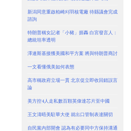
新潟同意重啟柏崎刈羽核電廠 待縣議會完成
諮詢
特朗普稱女記者「小豬」捱轟 白宮發言人：
總統坦率透明
澤連斯基接獲美國和平方案 將與特朗普商討
一文看懂俄美如何表態
高市稱政府立場一貫 北京促立即收回錯誤言
論
美方控4人走私數百顆英偉達芯片至中國
王文濤晤美駐華大使 就出口管制表達關切
自民黨內部開會 認為有必要同中方保持溝通