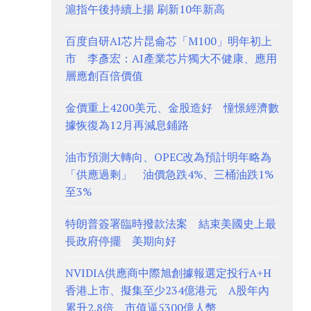
滬指午後持續上揚 刷新10年新高
百度自研AI芯片昆侖芯「M100」明年初上
市 李彥宏：AI產業芯片獨大不健康、應用
層應創百倍價值
金價重上4200美元、金股造好 憧憬經濟數
據恢復為12月再減息鋪路
油市預測大轉向、OPEC改為預計明年略為
「供應過剩」 油價急跌4%、三桶油跌1%
至3%
特朗普簽署臨時撥款法案 結束美國史上最
長政府停擺 美期向好
NVIDIA供應商中際旭創據報選定投行A+H
香港上市、擬集至少234億港元 A股年內
累升2.8倍、市值逼5300億人幣