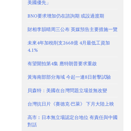
美國優先」
BNO要求增加仍在諮詢期 或設過渡期
財相李韻晴周三公布 英媒預告主要措施一覽
未來4年加稅削支2668億 4月最低工資加
4.1%
有望開拍第4集 應特朗普要求重啟
黃海南部部分海域 今起一連8日射擊試驗
貝森特：美國在台灣問題立場並無改變
台灣抗日片《賽德克·巴萊》 下月大陸上映
高市︰日本無立場認定台地位 有責任與中國
對話