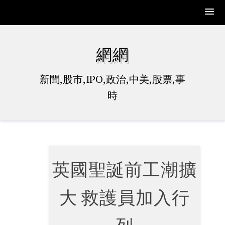
Skip
to
網網
content
新聞,股市,IPO,政治,中美,股票,事
時
英國聖誕前工潮擴
大 救護員加入行