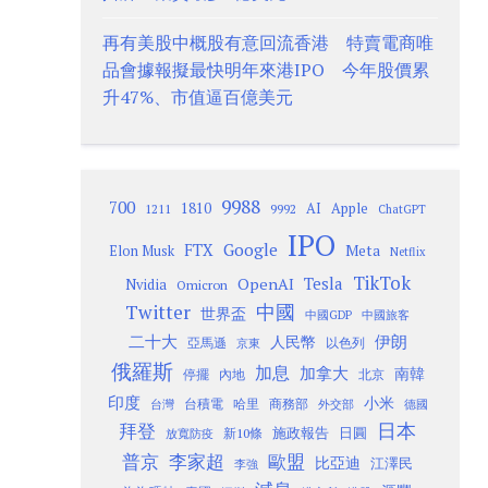
再有美股中概股有意回流香港 特賣電商唯
品會據報擬最快明年來港IPO 今年股價累
升47%、市值逼百億美元
9988
700
1810
AI
Apple
1211
9992
ChatGPT
IPO
Google
FTX
Meta
Elon Musk
Netflix
TikTok
Tesla
OpenAI
Nvidia
Omicron
Twitter
中國
世界盃
中國GDP
中國旅客
二十大
伊朗
人民幣
以色列
亞馬遜
京東
俄羅斯
加息
加拿大
南韓
內地
停擺
北京
印度
小米
台灣
台積電
哈里
商務部
外交部
德國
日本
拜登
施政報告
日圓
新10條
放寬防疫
歐盟
普京
李家超
比亞迪
江澤民
李強