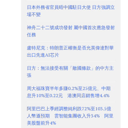
日本外務省官員晤中國駐日大使 日方強調立
場不變
神舟二十二號成功發射 屬中國首次應急發射
任務
盧特尼克：特朗普正權衡是否允英偉達對華
出口先進AI芯片
日方：無法接受有關「敵國條款」的中方主
張
周大福珠寶半年多賺0.2%至25億元、中期
息升10%至0.22元 港澳同店銷售增4.4%
阿里巴巴上季經調整純利跌72%至103.5億
人幣遜預期 雲智能集團收入升34% 阿里
美股盤前升4%