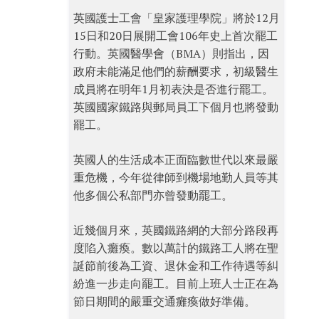
英國護士工會「皇家護理學院」將於12月
15日和20日展開工會106年史上首次罷工
行動。英國醫學會（BMA）則指出，因
政府未能滿足他們的薪酬要求，初級醫生
成員將在明年1月初表決是否進行罷工。
英國國家鐵路與郵局員工下個月也將發動
罷工。
英國人的生活成本正面臨數世代以來最嚴
重危機，今年從律師到機場地勤人員等其
他多個公私部門亦曾發動罷工。
近幾個月來，英國鐵路網的大部分路段再
度陷入癱瘓。數以萬計的鐵路工人將在聖
誕節前後為工資、退休金和工作待遇等糾
紛進一步走向罷工。目前上班人士正在為
節日期間的嚴重交通癱瘓做好準備。