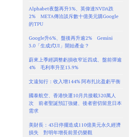
Alphabet夜盤再升3%、英偉達NVDA跌
2% META傳洽談斥數十億美元購Google
的TPU
Google升6%、盤後再升逾2% Gemini
3.0「生成式UI」開始產金？
蔚來上季經調整虧損收窄近四成、盤前彈逾
4% 毛利率升至13.9%
文遠知行：收入增144% 阿布扎比盈虧平衡
國泰航空、香港快運10月共接載320萬人
次 前者聖誕預訂強健、後者密切留意日本
需求
美財長：43日停擺造成110億美元永久經濟
損失 對明年增長前景仍樂觀