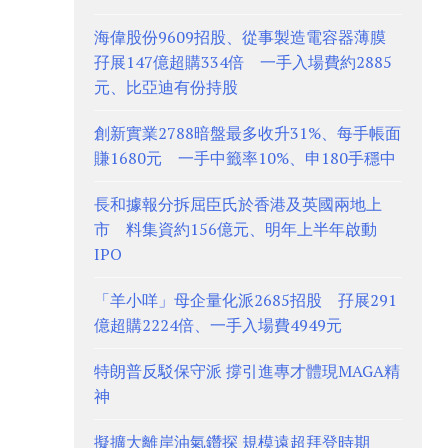
海偉股份9609招股、從事製造電容器薄膜
孖展147億超購334倍 一手入場費約2885
元、比亞迪有份持股
創新實業2788暗盤最多收升31%、每手帳面
賺1680元 一手中籤率10%、申180手穩中
長和據報分拆屈臣氏於香港及英國兩地上
市 料集資約156億元、明年上半年啟動
IPO
「羊小咩」母企量化派2685招股 孖展291
億超購2224倍、一手入場費4949元
特朗普反駁保守派 撐引進專才體現MAGA精
神
擬擴大離岸油氣鑽探 規模遠超拜登時期