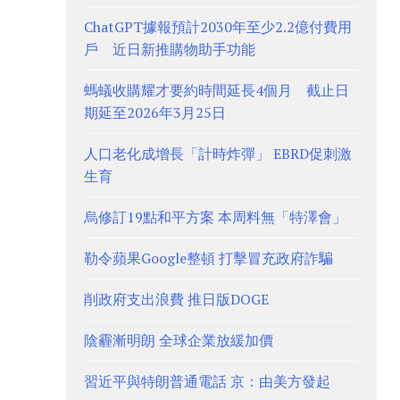
ChatGPT據報預計2030年至少2.2億付費用
戶 近日新推購物助手功能
螞蟻收購耀才要約時間延長4個月 截止日
期延至2026年3月25日
人口老化成增長「計時炸彈」 EBRD促刺激
生育
烏修訂19點和平方案 本周料無「特澤會」
勒令蘋果Google整頓 打擊冒充政府詐騙
削政府支出浪費 推日版DOGE
陰霾漸明朗 全球企業放緩加價
習近平與特朗普通電話 京：由美方發起