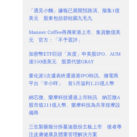
「遇見小麵」據報已展開預路演、擬集1億
美元 股東包括碧桂園九毛九
Manner Coffee再傳來港上市、集資數億美
元 官方：「不予置評」
加密幣ETF巨頭「灰度」申美股IPO、AUM
達350億美元 股票代號GRAY
量化派5次遞表終通過港IPO聆訊、擁電商
平台「羊小咩」 首5月溢利1.25億人幣
納芯微、樂摩科技通過上市聆訊 納芯微A
股市值211億人幣、樂摩科技為共享按摩設
備商
三生製藥擬分拆蔓迪股份主板上市 後者專
注皮膚健康及體重管理解決方案