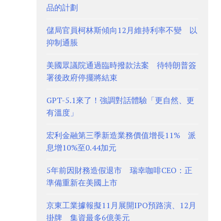
品的計劃
儲局官員柯林斯傾向12月維持利率不變 以
抑制通脹
美國眾議院通過臨時撥款法案 待特朗普簽
署後政府停擺將結束
GPT-5.1來了！強調對話體驗「更自然、更
有溫度」
宏利金融第三季新造業務價值增長11% 派
息增10%至0.44加元
5年前因財務造假退市 瑞幸咖啡CEO：正
準備重新在美國上市
京東工業據報擬11月展開IPO預路演、12月
掛牌 集資最多6億美元