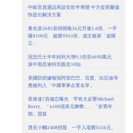
中歐官員通話再談安世半導體 中方促荷蘭儘
快提出解決方案
量化派2685首掛開報26元升逾1.6倍、一手
賺8100元 超購9365倍、成主板新「超購
王」
冠忠巴士半年純利大增9.5倍至6690萬元
派中期息連特別股息10仙
美國防部據報指阿里巴巴、百度、比亞迪等
應被列入「中國軍事企業名單」
英偉達7頁備忘曝光 罕有大反擊Michael
Burry、「6100億美元舞弊」、「折舊年
期」質疑
遇見小麵2408招股 一手入場費3556元、