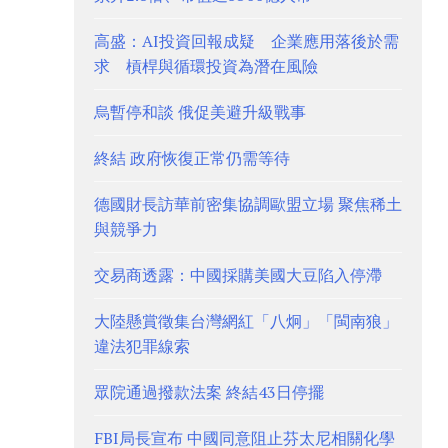
高盛：AI投資回報成疑 企業應用落後於需
求 槓桿與循環投資為潛在風險
烏暫停和談 俄促美避升級戰事
終結 政府恢復正常仍需等待
德國財長訪華前密集協調歐盟立場 聚焦稀土
與競爭力
交易商透露：中國採購美國大豆陷入停滯
大陸懸賞徵集台灣網紅「八炯」「閩南狼」
違法犯罪線索
眾院通過撥款法案 終結43日停擺
FBI局長宣布 中國同意阻止芬太尼相關化學