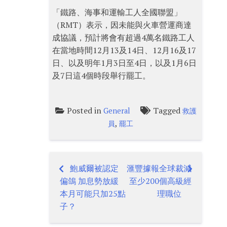
「鐵路、海事和運輸工人全國聯盟」
（RMT）表示，因未能與火車營運商達
成協議，預計將會有超過4萬名鐵路工人
在當地時間12月13及14日、12月16及17
日、以及明年1月3日至4日，以及1月6日
及7日這4個時段舉行罷工。
Posted in
Tagged
General
救護
,
員
罷工
鮑威爾被認定
滙豐據報全球裁減
Post
偏鴿 加息勢放緩
至少200個高級經
navigation
本月可能只加25點
理職位
子？