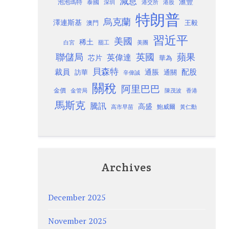
減息
滙豐
泡泡瑪特
泰國
深圳
港股
港交所
特朗普
烏克蘭
澤連斯基
澳門
王毅
習近平
美國
稀土
白宮
罷工
美團
聯儲局
蘋果
英國
英偉達
芯片
華為
貝森特
裁員
配股
通脹
訪華
通關
辛偉誠
關稅
阿里巴巴
金價
金管局
香港
陳茂波
馬斯克
騰訊
高盛
高市早苗
鮑威爾
黃仁勳
Archives
December 2025
November 2025