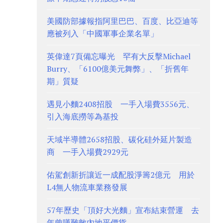
美國防部據報指阿里巴巴、百度、比亞迪等
應被列入「中國軍事企業名單」
英偉達7頁備忘曝光 罕有大反擊Michael
Burry、「6100億美元舞弊」、「折舊年
期」質疑
遇見小麵2408招股 一手入場費3556元、
引入海底撈等為基投
天域半導體2658招股、碳化硅外延片製造
商 一手入場費2929元
佑駕創新折讓近一成配股淨籌2億元 用於
L4無人物流車業務發展
57年歷史「頂好大光麵」宣布結束營運 去
年曾嘆難敵內地平價貨