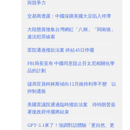
與競爭力
交易商透露：中國採購美國大豆陷入停滯
大陸懸賞徵集台灣網紅「八炯」「閩南狼」
違法犯罪線索
眾院通過撥款法案 終結43日停擺
FBI局長宣布 中國同意阻止芬太尼相關化學
品的計劃
儲局官員柯林斯傾向12月維持利率不變 以
抑制通脹
美國眾議院通過臨時撥款法案 待特朗普簽
署後政府停擺將結束
GPT-5.1來了！強調對話體驗「更自然、更