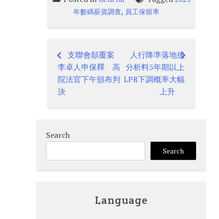
,
年數碼薪資調查
員工保留率
支聯會顛覆案
人行降準落地後
Post
李卓人申保釋 高
分析料5年期以上
navigation
院法官下午頒布判
LPR下調概率大幅
決
上升
Search
Search
Language