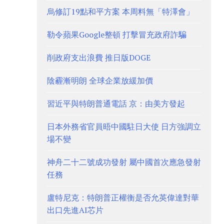
烏修訂19點和平方案 本周料無「特澤會」
勒令蘋果Google整頓 打擊冒充政府詐騙
削政府支出浪費 推日版DOGE
陰霾漸明朗 全球企業放緩加價
習近平與特朗普通電話 京：由美方發起
日本外務省官員晤中國駐日大使 日方強調立
場不變
神舟二十二號成功發射 屬中國首次應急發射
任務
盧特尼克：特朗普正權衡是否允英偉達對華
出口先進AI芯片