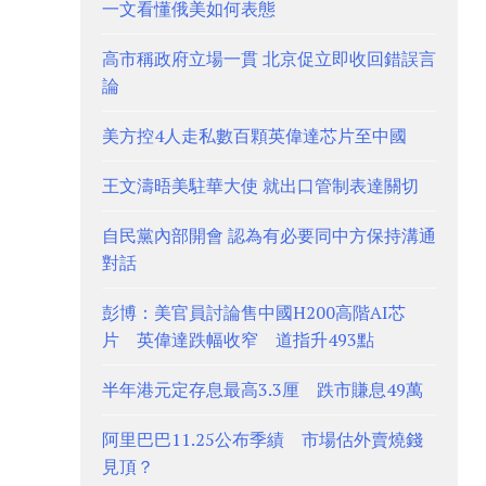
一文看懂俄美如何表態
高市稱政府立場一貫 北京促立即收回錯誤言
論
美方控4人走私數百顆英偉達芯片至中國
王文濤晤美駐華大使 就出口管制表達關切
自民黨內部開會 認為有必要同中方保持溝通
對話
彭博：美官員討論售中國H200高階AI芯
片 英偉達跌幅收窄 道指升493點
半年港元定存息最高3.3厘 跌市賺息49萬
阿里巴巴11.25公布季績 市場估外賣燒錢
見頂？