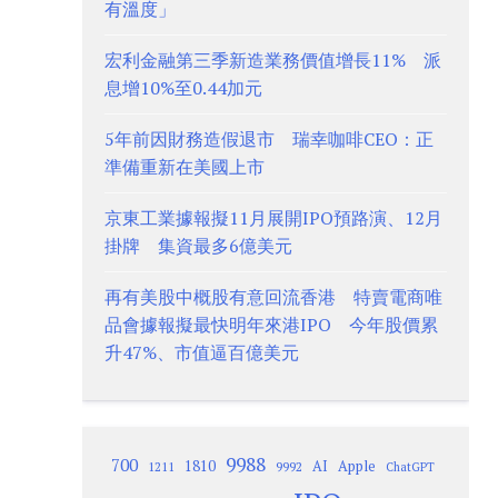
有溫度」
宏利金融第三季新造業務價值增長11% 派
息增10%至0.44加元
5年前因財務造假退市 瑞幸咖啡CEO：正
準備重新在美國上市
京東工業據報擬11月展開IPO預路演、12月
掛牌 集資最多6億美元
再有美股中概股有意回流香港 特賣電商唯
品會據報擬最快明年來港IPO 今年股價累
升47%、市值逼百億美元
9988
700
1810
AI
Apple
1211
9992
ChatGPT