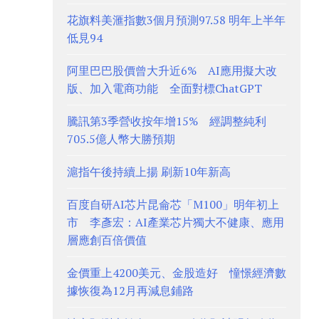
花旗料美滙指數3個月預測97.58 明年上半年
低見94
阿里巴巴股價曾大升近6% AI應用擬大改
版、加入電商功能 全面對標ChatGPT
騰訊第3季營收按年增15% 經調整純利
705.5億人幣大勝預期
滬指午後持續上揚 刷新10年新高
百度自研AI芯片昆侖芯「M100」明年初上
市 李彥宏：AI產業芯片獨大不健康、應用
層應創百倍價值
金價重上4200美元、金股造好 憧憬經濟數
據恢復為12月再減息鋪路