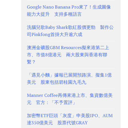
Google Nano Banana Pro來了！生成圖像
能力大提升 支持多種語言
洗腦兒歌Baby Shark歌紅股價更勁 製作公
司Pinkfong首掛大升逾六成
澳洲金礦股GBM Resources擬來港第二上
市、市值8億港元 兩大股東與香港有聯
繫？
「遇見小麵」據報已展開預路演、擬集1億
美元 股東包括碧桂園九毛九
Manner Coffee再傳來港上市、集資數億美
元 官方：「不予置評」
加密幣ETF巨頭「灰度」申美股IPO、AUM
達350億美元 股票代號GRAY