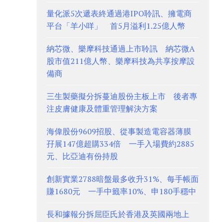
量化派5次遞表終通過港IPO聆訊、擁電商
平台「羊小咩」 首5月溢利1.25億人幣
納芯微、樂摩科技通過上市聆訊 納芯微A
股市值211億人幣、樂摩科技為共享按摩設
備商
三生製藥擬分拆蔓迪股份主板上市 後者專
注皮膚健康及體重管理解決方案
海偉股份9609招股、從事製造電容器薄膜
孖展147億超購334倍 一手入場費約2885
元、比亞迪有份持股
創新實業2788暗盤最多收升31%、每手帳面
賺1680元 一手中籤率10%、申180手穩中
長和據報分拆屈臣氏於香港及英國兩地上