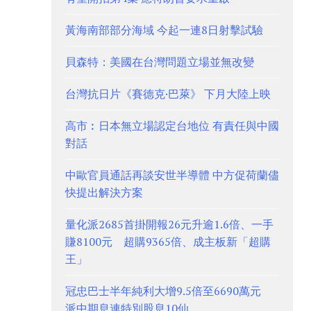
黃海南部部分海域 今起一連8日射擊試驗
貝森特：美國在台灣問題立場並無改變
台灣抗日片《賽德克·巴萊》 下月大陸上映
高市︰日本無立場認定台地位 有責任與中國
對話
中歐官員通話再談安世半導體 中方促荷蘭儘
快提出解決方案
量化派2685首掛開報26元升逾1.6倍、一手
賺8100元 超購9365倍、成主板新「超購
王」
冠忠巴士半年純利大增9.5倍至6690萬元
派中期息連特別股息10仙