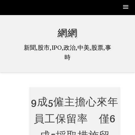
Skip
to
網網
content
新聞,股市,IPO,政治,中美,股票,事
時
9成5僱主擔心來年
員工保留率 僅6