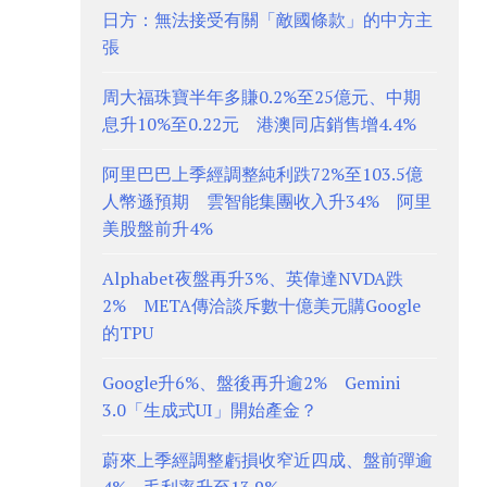
日方：無法接受有關「敵國條款」的中方主
張
周大福珠寶半年多賺0.2%至25億元、中期
息升10%至0.22元 港澳同店銷售增4.4%
阿里巴巴上季經調整純利跌72%至103.5億
人幣遜預期 雲智能集團收入升34% 阿里
美股盤前升4%
Alphabet夜盤再升3%、英偉達NVDA跌
2% META傳洽談斥數十億美元購Google
的TPU
Google升6%、盤後再升逾2% Gemini
3.0「生成式UI」開始產金？
蔚來上季經調整虧損收窄近四成、盤前彈逾