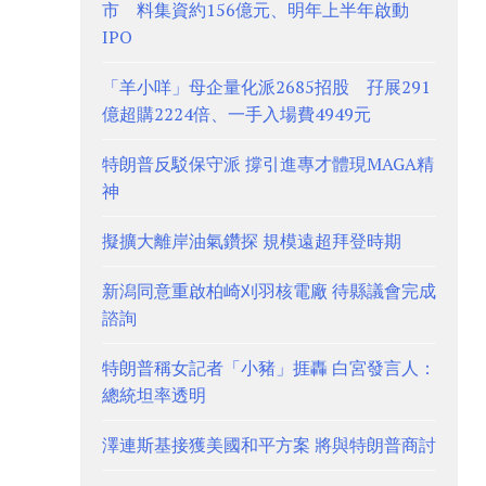
市 料集資約156億元、明年上半年啟動
IPO
「羊小咩」母企量化派2685招股 孖展291
億超購2224倍、一手入場費4949元
特朗普反駁保守派 撐引進專才體現MAGA精
神
擬擴大離岸油氣鑽探 規模遠超拜登時期
新潟同意重啟柏崎刈羽核電廠 待縣議會完成
諮詢
特朗普稱女記者「小豬」捱轟 白宮發言人：
總統坦率透明
澤連斯基接獲美國和平方案 將與特朗普商討