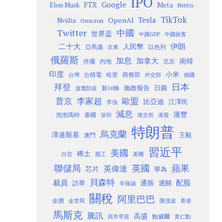
IPO
Google
FTX
Meta
Elon Musk
Netflix
TikTok
Tesla
OpenAI
Nvidia
Omicron
Twitter
中國
世界盃
中國GDP
中國旅客
二十大
伊朗
人民幣
以色列
亞馬遜
京東
俄羅斯
加息
加拿大
南韓
內地
停擺
北京
印度
小米
台灣
台積電
哈里
商務部
外交部
德國
日本
拜登
施政報告
日圓
新10條
放寬防疫
歐盟
普京
李家超
比亞迪
江澤民
李強
減息
滙豐
泡泡瑪特
泰國
深圳
港股
港交所
特朗普
烏克蘭
澤連斯基
澳門
王毅
習近平
美國
稀土
白宮
罷工
美團
聯儲局
蘋果
英國
英偉達
芯片
華為
貝森特
裁員
配股
通脹
訪華
通關
辛偉誠
關稅
阿里巴巴
金價
金管局
香港
陳茂波
馬斯克
騰訊
高盛
高市早苗
鮑威爾
黃仁勳