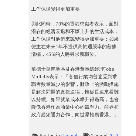
工作保障變得更加重要
與此同時，70%的香港求職者表示，面對
潛在的經濟衰退和不斷上升的生活成本，
工作保障對他們來說變得更加重要；如果
僱主在未來1年不提供高於通脹率的薪酬
漲幅，43%的人將尋求新職位。
華德士華南地區及香港董事總經理John
Mullally表示：「各個行業均普遍受到求
職者數量減少的影響，財政上的激勵措施
是解決問題的直接途徑，惟從長遠來看難
以持續。如果就業成本攀升得過高，也會
降低香港作為商業中心的競爭力。商界和
政府必須通力合作，向世界推廣香港。」
Posted in
Tagged
General
2023