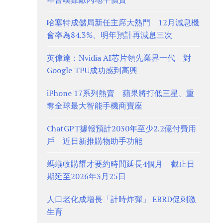
哈塞特成儲局新任主席大熱門 12月減息機
會率為84.3%、明年預計再減息三次
英偉達：Nvidia AI芯片領先業界一代 對
Google TPU成功感到高興
iPhone 17系列熱賣 蘋果將打低三星、重
奪全球最大智能手機商寶座
ChatGPT據報預計2030年至少2.2億付費用
戶 近日新推購物助手功能
螞蟻收購耀才要約時間延長4個月 截止日
期延至2026年3月25日
人口老化成增長「計時炸彈」 EBRD促刺激
生育