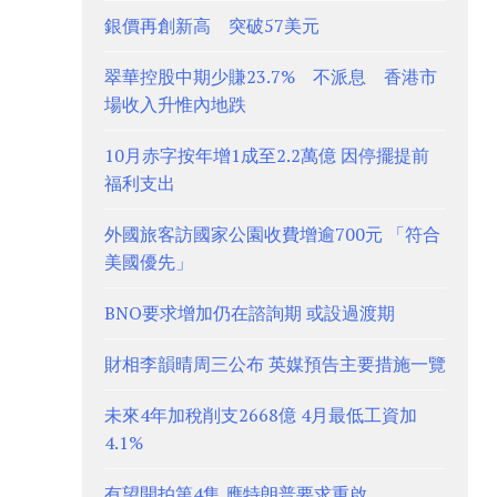
銀價再創新高 突破57美元
翠華控股中期少賺23.7% 不派息 香港市
場收入升惟內地跌
10月赤字按年增1成至2.2萬億 因停擺提前
福利支出
外國旅客訪國家公園收費增逾700元 「符合
美國優先」
BNO要求增加仍在諮詢期 或設過渡期
財相李韻晴周三公布 英媒預告主要措施一覽
未來4年加稅削支2668億 4月最低工資加
4.1%
有望開拍第4集 應特朗普要求重啟