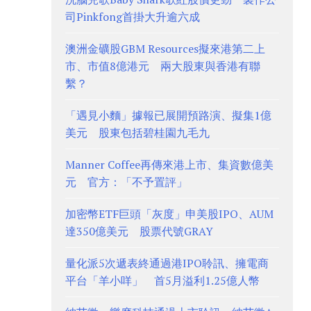
司Pinkfong首掛大升逾六成
澳洲金礦股GBM Resources擬來港第二上
市、市值8億港元 兩大股東與香港有聯
繫？
「遇見小麵」據報已展開預路演、擬集1億
美元 股東包括碧桂園九毛九
Manner Coffee再傳來港上市、集資數億美
元 官方：「不予置評」
加密幣ETF巨頭「灰度」申美股IPO、AUM
達350億美元 股票代號GRAY
量化派5次遞表終通過港IPO聆訊、擁電商
平台「羊小咩」 首5月溢利1.25億人幣