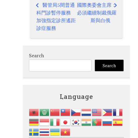
醫管局5間普通
國際奧委會主席：
Post
科門診暫停服務
必須繼續制裁俄羅
navigation
加強指定診所遙距
斯與白俄
診症服務
Search
Search
Language