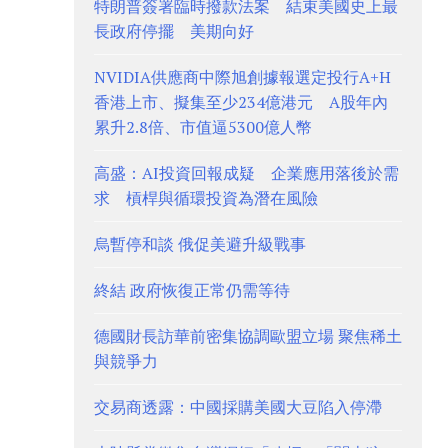
特朗普簽署臨時撥款法案 結束美國史上最
長政府停擺 美期向好
NVIDIA供應商中際旭創據報選定投行A+H
香港上市、擬集至少234億港元 A股年內
累升2.8倍、市值逼5300億人幣
高盛：AI投資回報成疑 企業應用落後於需
求 槓桿與循環投資為潛在風險
烏暫停和談 俄促美避升級戰事
終結 政府恢復正常仍需等待
德國財長訪華前密集協調歐盟立場 聚焦稀土
與競爭力
交易商透露：中國採購美國大豆陷入停滯