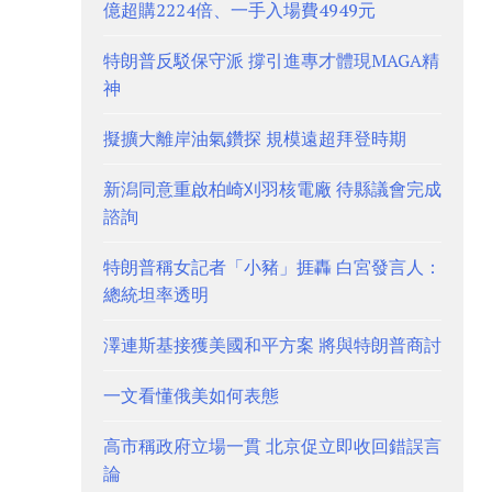
億超購2224倍、一手入場費4949元
特朗普反駁保守派 撐引進專才體現MAGA精
神
擬擴大離岸油氣鑽探 規模遠超拜登時期
新潟同意重啟柏崎刈羽核電廠 待縣議會完成
諮詢
特朗普稱女記者「小豬」捱轟 白宮發言人：
總統坦率透明
澤連斯基接獲美國和平方案 將與特朗普商討
一文看懂俄美如何表態
高市稱政府立場一貫 北京促立即收回錯誤言
論