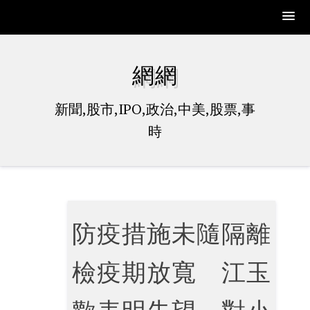
Skip
to
網網
content
新聞,股市,IPO,政治,中美,股票,事
時
防疫措施未隨隔離
檢疫期放寬 江玉