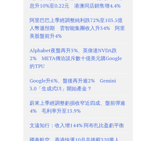
息升10%至0.22元 港澳同店銷售增4.4%
阿里巴巴上季經調整純利跌72%至103.5億
人幣遜預期 雲智能集團收入升34% 阿里
美股盤前升4%
Alphabet夜盤再升3%、英偉達NVDA跌
2% META傳洽談斥數十億美元購Google
的TPU
Google升6%、盤後再升逾2% Gemini
3.0「生成式UI」開始產金？
蔚來上季經調整虧損收窄近四成、盤前彈逾
4% 毛利率升至13.9%
文遠知行：收入增144% 阿布扎比盈虧平衡
國泰航空、香港快運10月共接載320萬人