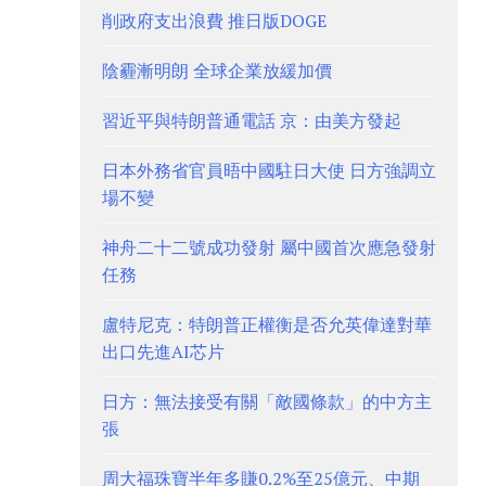
削政府支出浪費 推日版DOGE
陰霾漸明朗 全球企業放緩加價
習近平與特朗普通電話 京：由美方發起
日本外務省官員晤中國駐日大使 日方強調立
場不變
神舟二十二號成功發射 屬中國首次應急發射
任務
盧特尼克：特朗普正權衡是否允英偉達對華
出口先進AI芯片
日方：無法接受有關「敵國條款」的中方主
張
周大福珠寶半年多賺0.2%至25億元、中期