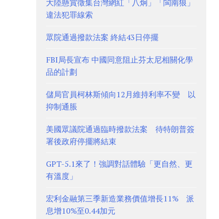
大陸懸賞徵集台灣網紅「八炯」「閩南狼」
違法犯罪線索
眾院通過撥款法案 終結43日停擺
FBI局長宣布 中國同意阻止芬太尼相關化學
品的計劃
儲局官員柯林斯傾向12月維持利率不變 以
抑制通脹
美國眾議院通過臨時撥款法案 待特朗普簽
署後政府停擺將結束
GPT-5.1來了！強調對話體驗「更自然、更
有溫度」
宏利金融第三季新造業務價值增長11% 派
息增10%至0.44加元