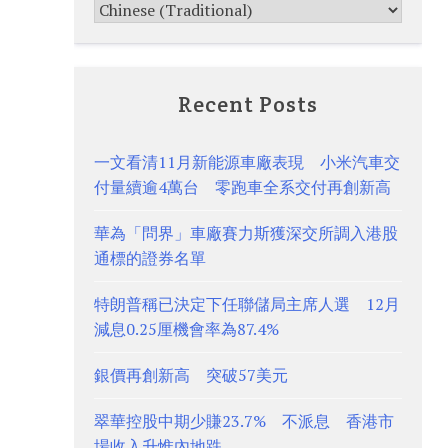
Recent Posts
一文看清11月新能源車廠表現 小米汽車交
付量續逾4萬台 零跑車全系交付再創新高
華為「問界」車廠賽力斯獲深交所調入港股
通標的證券名單
特朗普稱已決定下任聯儲局主席人選 12月
減息0.25厘機會率為87.4%
銀價再創新高 突破57美元
翠華控股中期少賺23.7% 不派息 香港市
場收入升惟內地跌