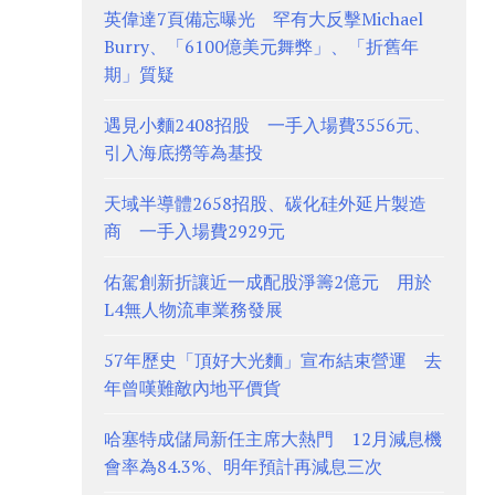
英偉達7頁備忘曝光 罕有大反擊Michael
Burry、「6100億美元舞弊」、「折舊年
期」質疑
遇見小麵2408招股 一手入場費3556元、
引入海底撈等為基投
天域半導體2658招股、碳化硅外延片製造
商 一手入場費2929元
佑駕創新折讓近一成配股淨籌2億元 用於
L4無人物流車業務發展
57年歷史「頂好大光麵」宣布結束營運 去
年曾嘆難敵內地平價貨
哈塞特成儲局新任主席大熱門 12月減息機
會率為84.3%、明年預計再減息三次