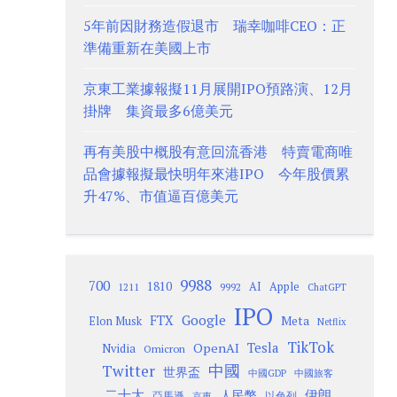
5年前因財務造假退市 瑞幸咖啡CEO：正
準備重新在美國上市
京東工業據報擬11月展開IPO預路演、12月
掛牌 集資最多6億美元
再有美股中概股有意回流香港 特賣電商唯
品會據報擬最快明年來港IPO 今年股價累
升47%、市值逼百億美元
9988
700
1810
AI
Apple
1211
9992
ChatGPT
IPO
Google
FTX
Meta
Elon Musk
Netflix
TikTok
Tesla
OpenAI
Nvidia
Omicron
Twitter
中國
世界盃
中國GDP
中國旅客
二十大
伊朗
人民幣
以色列
亞馬遜
京東