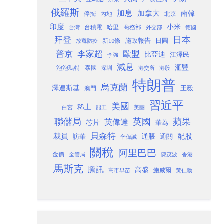
俄羅斯
加息
加拿大
南韓
內地
停擺
北京
印度
小米
台灣
台積電
哈里
商務部
外交部
德國
日本
拜登
施政報告
日圓
新10條
放寬防疫
歐盟
普京
李家超
比亞迪
江澤民
李強
減息
滙豐
泡泡瑪特
泰國
深圳
港股
港交所
特朗普
烏克蘭
澤連斯基
澳門
王毅
習近平
美國
稀土
白宮
罷工
美團
聯儲局
蘋果
英國
英偉達
芯片
華為
貝森特
裁員
配股
通脹
訪華
通關
辛偉誠
關稅
阿里巴巴
金價
金管局
香港
陳茂波
馬斯克
騰訊
高盛
高市早苗
鮑威爾
黃仁勳