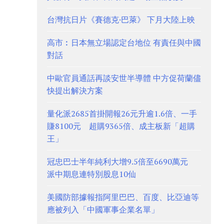
台灣抗日片《賽德克·巴萊》 下月大陸上映
高市︰日本無立場認定台地位 有責任與中國
對話
中歐官員通話再談安世半導體 中方促荷蘭儘
快提出解決方案
量化派2685首掛開報26元升逾1.6倍、一手
賺8100元 超購9365倍、成主板新「超購
王」
冠忠巴士半年純利大增9.5倍至6690萬元
派中期息連特別股息10仙
美國防部據報指阿里巴巴、百度、比亞迪等
應被列入「中國軍事企業名單」