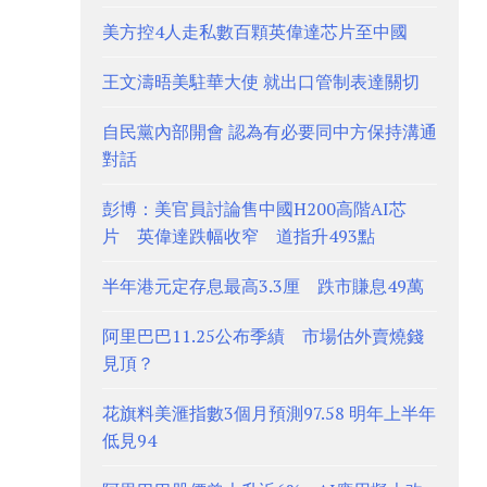
美方控4人走私數百顆英偉達芯片至中國
王文濤晤美駐華大使 就出口管制表達關切
自民黨內部開會 認為有必要同中方保持溝通
對話
彭博：美官員討論售中國H200高階AI芯
片 英偉達跌幅收窄 道指升493點
半年港元定存息最高3.3厘 跌市賺息49萬
阿里巴巴11.25公布季績 市場估外賣燒錢
見頂？
花旗料美滙指數3個月預測97.58 明年上半年
低見94