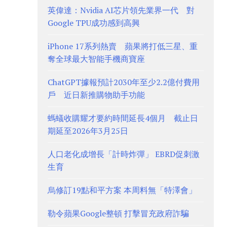
英偉達：Nvidia AI芯片領先業界一代 對
Google TPU成功感到高興
iPhone 17系列熱賣 蘋果將打低三星、重
奪全球最大智能手機商寶座
ChatGPT據報預計2030年至少2.2億付費用
戶 近日新推購物助手功能
螞蟻收購耀才要約時間延長4個月 截止日
期延至2026年3月25日
人口老化成增長「計時炸彈」 EBRD促刺激
生育
烏修訂19點和平方案 本周料無「特澤會」
勒令蘋果Google整頓 打擊冒充政府詐騙