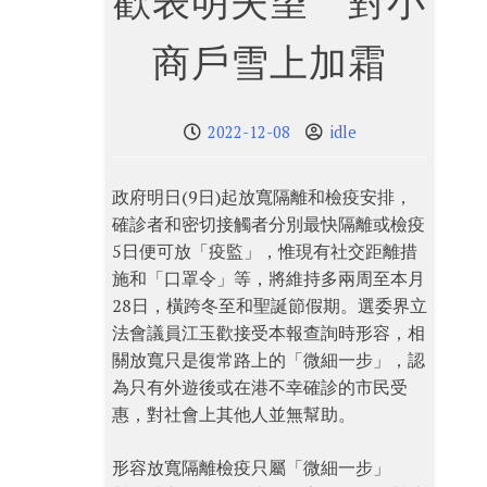
歡表明失望 對小
商戶雪上加霜
2022-12-08
idle
政府明日(9日)起放寬隔離和檢疫安排，
確診者和密切接觸者分別最快隔離或檢疫
5日便可放「疫監」，惟現有社交距離措
施和「口罩令」等，將維持多兩周至本月
28日，橫跨冬至和聖誕節假期。選委界立
法會議員江玉歡接受本報查詢時形容，相
關放寬只是復常路上的「微細一步」，認
為只有外遊後或在港不幸確診的市民受
惠，對社會上其他人並無幫助。
形容放寬隔離檢疫只屬「微細一步」