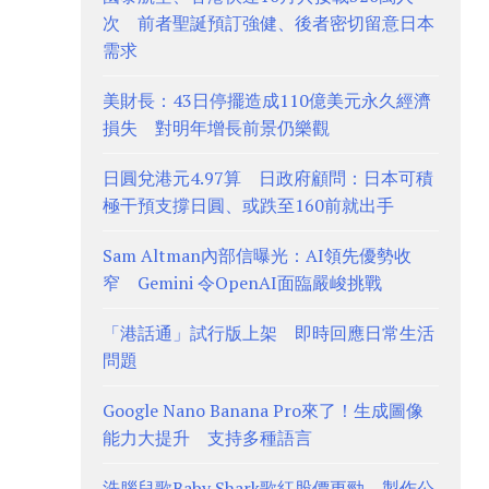
次 前者聖誕預訂強健、後者密切留意日本
需求
美財長：43日停擺造成110億美元永久經濟
損失 對明年增長前景仍樂觀
日圓兌港元4.97算 日政府顧問：日本可積
極干預支撐日圓、或跌至160前就出手
Sam Altman內部信曝光：AI領先優勢收
窄 Gemini 令OpenAI面臨嚴峻挑戰
「港話通」試行版上架 即時回應日常生活
問題
Google Nano Banana Pro來了！生成圖像
能力大提升 支持多種語言
洗腦兒歌Baby Shark歌紅股價更勁 製作公