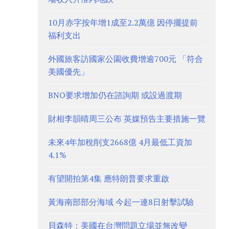
10月赤字按年增1成至2.2萬億 因停擺提前
福利支出
外國旅客訪國家公園收費增逾700元 「符合
美國優先」
BNO要求增加仍在諮詢期 或設過渡期
財相李韻晴周三公布 英媒預告主要措施一覽
未來4年加稅削支2668億 4月最低工資加
4.1%
有望開拍第4集 應特朗普要求重啟
黃海南部部分海域 今起一連8日射擊試驗
貝森特：美國在台灣問題立場並無改變