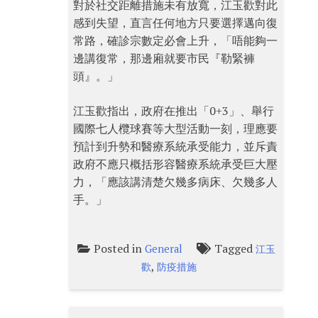
對於社交距離措施未有放寬，江玉歡對此
感到失望，直言任何地方只要選擇邁向復
常路，確診宗數定必會上升，「唔能夠一
邊講復常，那邊廂就要市民『勒緊褲
頭』。」
江玉歡指出，政府在推出「0+3」、舉行
國際七人欖球賽等大型活動一刻，理應要
預計到升勢和醫療系統承受能力，並斥責
政府不應只概括形容醫療系統承受巨大壓
力，「應該講清楚欠幾多病床、欠幾多人
手。」
Posted in
Tagged
General
江玉
,
歡
防疫措施