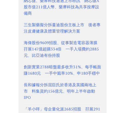
納芯微、樂摩科技通過上市聆訊 納芯微A
股市值211億人幣、樂摩科技為共享按摩設
備商
三生製藥擬分拆蔓迪股份主板上市 後者專
注皮膚健康及體重管理解決方案
海偉股份9609招股、從事製造電容器薄膜
孖展147億超購334倍 一手入場費約2885
元、比亞迪有份持股
創新實業2788暗盤最多收升31%、每手帳面
賺1680元 一手中籤率10%、申180手穩中
長和據報分拆屈臣氏於香港及英國兩地上
市 料集資約156億元、明年上半年啟動
IPO
「羊小咩」母企量化派2685招股 孖展291