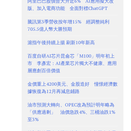
阿里巴巴股價曾大升近6% AI應用擬大改
版、加入電商功能 全面對標ChatGPT
騰訊第3季營收按年增15% 經調整純利
705.5億人幣大勝預期
滬指午後持續上揚 刷新10年新高
百度自研AI芯片昆侖芯「M100」明年初上
市 李彥宏：AI產業芯片獨大不健康、應用
層應創百倍價值
金價重上4200美元、金股造好 憧憬經濟數
據恢復為12月再減息鋪路
油市預測大轉向、OPEC改為預計明年略為
「供應過剩」 油價急跌4%、三桶油跌1%
至3%