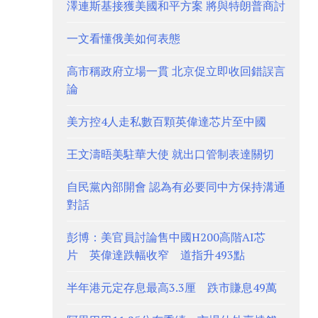
澤連斯基接獲美國和平方案 將與特朗普商討
一文看懂俄美如何表態
高市稱政府立場一貫 北京促立即收回錯誤言
論
美方控4人走私數百顆英偉達芯片至中國
王文濤晤美駐華大使 就出口管制表達關切
自民黨內部開會 認為有必要同中方保持溝通
對話
彭博：美官員討論售中國H200高階AI芯
片 英偉達跌幅收窄 道指升493點
半年港元定存息最高3.3厘 跌市賺息49萬