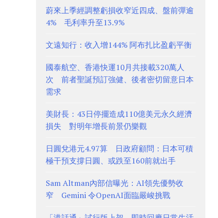
蔚來上季經調整虧損收窄近四成、盤前彈逾
4% 毛利率升至13.9%
文遠知行：收入增144% 阿布扎比盈虧平衡
國泰航空、香港快運10月共接載320萬人
次 前者聖誕預訂強健、後者密切留意日本
需求
美財長：43日停擺造成110億美元永久經濟
損失 對明年增長前景仍樂觀
日圓兌港元4.97算 日政府顧問：日本可積
極干預支撐日圓、或跌至160前就出手
Sam Altman內部信曝光：AI領先優勢收
窄 Gemini 令OpenAI面臨嚴峻挑戰
「港話通」試行版上架 即時回應日常生活