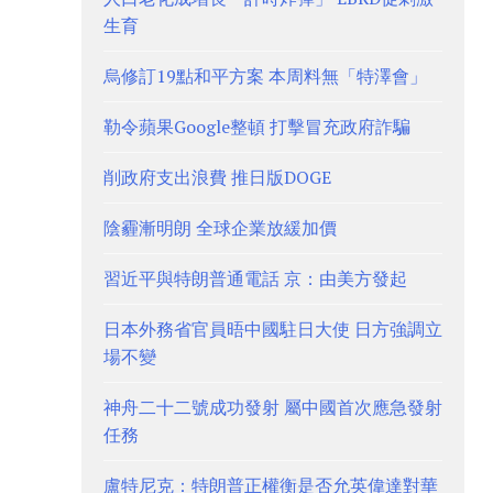
生育
烏修訂19點和平方案 本周料無「特澤會」
勒令蘋果Google整頓 打擊冒充政府詐騙
削政府支出浪費 推日版DOGE
陰霾漸明朗 全球企業放緩加價
習近平與特朗普通電話 京：由美方發起
日本外務省官員晤中國駐日大使 日方強調立
場不變
神舟二十二號成功發射 屬中國首次應急發射
任務
盧特尼克：特朗普正權衡是否允英偉達對華