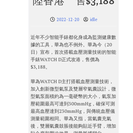
陸香港 售$3,188
2022-12-20
idle
近年不少智能手錶都化身成為監測健康數
據的工具，華為也不例外。華為今（20
日）宣布，首次搭載血壓測量技術的智能
手錶WATCH D正式攻港，售價為
$3,188。
華為WATCH D主打搭載血壓測量技術，
加入創新微型氣泵及雙層窄氣囊設計，微
型氣泵面積約為一毫硬幣的大小，氣泵加
壓範圍最高可達到300mmHg，確保可測
最高血壓達到230mmHg，與傳統血壓儀
測量範圍相同。華為又指，當氣囊充氣
後，雙層氣囊鼓脹後能夠貼近手臂，增加