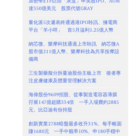
加密幣ETF巨頭「灰度」申美股IPO、AUM
達350億美元 股票代號GRAY
量化派5次遞表終通過港IPO聆訊、擁電商
平台「羊小咩」 首5月溢利1.25億人幣
納芯微、樂摩科技通過上市聆訊 納芯微A
股市值211億人幣、樂摩科技為共享按摩設
備商
三生製藥擬分拆蔓迪股份主板上市 後者專
注皮膚健康及體重管理解決方案
海偉股份9609招股、從事製造電容器薄膜
孖展147億超購334倍 一手入場費約2885
元、比亞迪有份持股
創新實業2788暗盤最多收升31%、每手帳面
賺1680元 一手中籤率10%、申180手穩中