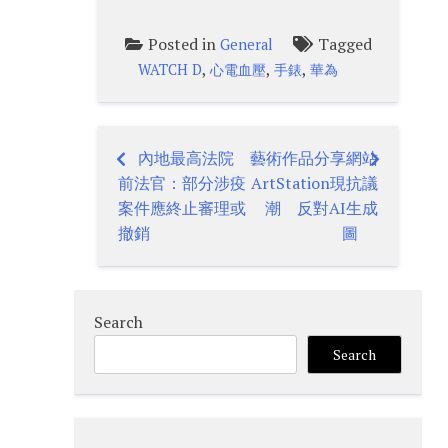
Posted in
Tagged
General
,
,
,
WATCH D
心電血壓
手錶
華為
內地最高法院
藝術作品分享網站
Post
前法官：部分涉疫
ArtStation現抗議
navigation
案件應終止審理或
潮 反對AI生成
撤銷
圖
Search
Search