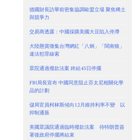
德國財長訪華前密集協調歐盟立場 聚焦稀土
與競爭力
交易商透露：中國採購美國大豆陷入停滯
大陸懸賞徵集台灣網紅「八炯」「閩南狼」
違法犯罪線索
眾院通過撥款法案 終結43日停擺
FBI局長宣布 中國同意阻止芬太尼相關化學
品的計劃
儲局官員柯林斯傾向12月維持利率不變 以
抑制通脹
美國眾議院通過臨時撥款法案 待特朗普簽
署後政府停擺將結束