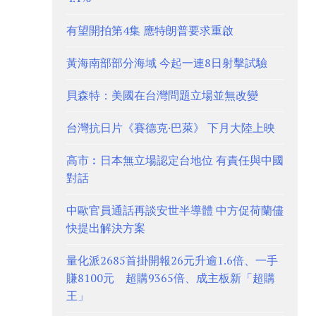
有望開拍第4集 應特朗普要求重啟
黃海南部部分海域 今起一連8日射擊試驗
貝森特：美國在台灣問題立場並無改變
台灣抗日片《賽德克·巴萊》 下月大陸上映
高市︰日本無立場認定台地位 有責任與中國
對話
中歐官員通話再談安世半導體 中方促荷蘭儘
快提出解決方案
量化派2685首掛開報26元升逾1.6倍、一手
賺8100元 超購9365倍、成主板新「超購
王」