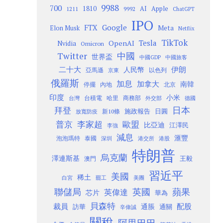
9988
700
1810
AI
Apple
1211
9992
ChatGPT
IPO
Google
FTX
Meta
Elon Musk
Netflix
TikTok
Tesla
OpenAI
Nvidia
Omicron
Twitter
中國
世界盃
中國GDP
中國旅客
二十大
伊朗
人民幣
以色列
亞馬遜
京東
俄羅斯
加息
加拿大
南韓
內地
停擺
北京
印度
小米
台灣
台積電
哈里
商務部
外交部
德國
日本
拜登
施政報告
日圓
新10條
放寬防疫
歐盟
普京
李家超
比亞迪
江澤民
李強
減息
滙豐
泡泡瑪特
泰國
深圳
港股
港交所
特朗普
烏克蘭
澤連斯基
澳門
王毅
習近平
美國
稀土
白宮
罷工
美團
聯儲局
蘋果
英國
英偉達
芯片
華為
貝森特
裁員
配股
通脹
訪華
通關
辛偉誠
關稅
阿里巴巴