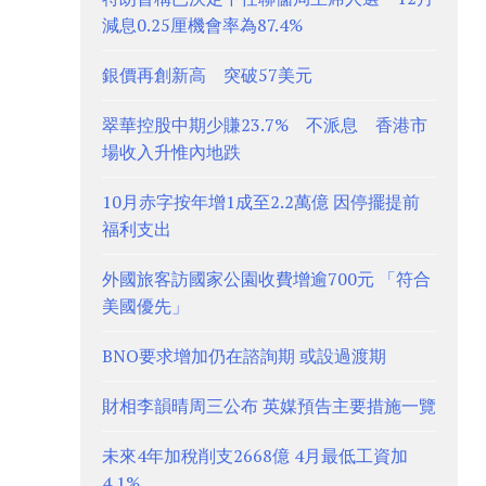
減息0.25厘機會率為87.4%
銀價再創新高 突破57美元
翠華控股中期少賺23.7% 不派息 香港市
場收入升惟內地跌
10月赤字按年增1成至2.2萬億 因停擺提前
福利支出
外國旅客訪國家公園收費增逾700元 「符合
美國優先」
BNO要求增加仍在諮詢期 或設過渡期
財相李韻晴周三公布 英媒預告主要措施一覽
未來4年加稅削支2668億 4月最低工資加
4.1%