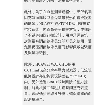
貼合度和壓迫效果，測量脈搏變化。
此外，為了在血壓測量過程中，降低氣囊
因充氣而膨脹或會令錶帶變形而造成誤差
的影響，HUAWEI WATCH D採用夾層式
抗拉錶帶，內置高分子抗拉材質，並採用
了不銹鋼蝴蝶釘扣設計，用戶只需在第一
次測量時調節錶帶長短即可長久使用，避
免因反覆調節錶帶長度而影響佩戴鬆緊度
及測量準確性。
此外，HUAWEI WATCH D採用
0.01mmHg高分辨率壓力感應器，低流阻
氣路設計亦能夠實現誤差在 ±3mmHg
內。另外透過128Hz即時回饋式壓力控
制，能夠根據回饋壓力適時調整充氣流
量，實現低抖動線性升壓，確保準確的血
壓測量結果。