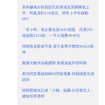
長和據報分拆屈臣氏於香港及英國兩地上
市 料集資約156億元、明年上半年啟動
IPO
「羊小咩」母企量化派2685招股 孖展291
億超購2224倍、一手入場費4949元
特朗普反駁保守派 撐引進專才體現MAGA精
神
擬擴大離岸油氣鑽探 規模遠超拜登時期
新潟同意重啟柏崎刈羽核電廠 待縣議會完成
諮詢
特朗普稱女記者「小豬」捱轟 白宮發言人：
總統坦率透明