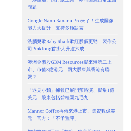
問題
Google Nano Banana Pro來了！生成圖像
能力大提升 支持多種語言
洗腦兒歌Baby Shark歌紅股價更勁 製作公
司Pinkfong首掛大升逾六成
澳洲金礦股GBM Resources擬來港第二上
市、市值8億港元 兩大股東與香港有聯
繫？
「遇見小麵」據報已展開預路演、擬集1億
美元 股東包括碧桂園九毛九
Manner Coffee再傳來港上市、集資數億美
元 官方：「不予置評」