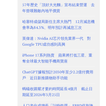
57年歷史「頂好大光麵」宣布結束營運 去
年曾嘆難敵內地平價貨
哈塞特成儲局新任主席大熱門 12月減息機
會率為84.3%、明年預計再減息三次
英偉達：Nvidia AI芯片領先業界一代 對
Google TPU成功感到高興
iPhone 17系列熱賣 蘋果將打低三星、重
奪全球最大智能手機商寶座
ChatGPT據報預計2030年至少2.2億付費用
戶 近日新推購物助手功能
螞蟻收購耀才要約時間延長4個月 截止日
期延至2026年3月25日
人口老化成增長「計時炸彈」 EBRD促刺激