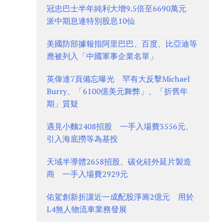
冠忠巴士半年純利大增9.5倍至6690萬元
派中期息連特別股息10仙
美國防部據報指阿里巴巴、百度、比亞迪等
應被列入「中國軍事企業名單」
英偉達7頁備忘曝光 罕有大反擊Michael
Burry、「6100億美元舞弊」、「折舊年
期」質疑
遇見小麵2408招股 一手入場費3556元、
引入海底撈等為基投
天域半導體2658招股、碳化硅外延片製造
商 一手入場費2929元
佑駕創新折讓近一成配股淨籌2億元 用於
L4無人物流車業務發展