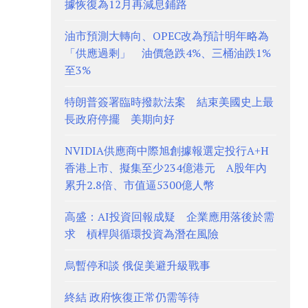
據恢復為12月再減息鋪路
油市預測大轉向、OPEC改為預計明年略為
「供應過剩」 油價急跌4%、三桶油跌1%
至3%
特朗普簽署臨時撥款法案 結束美國史上最
長政府停擺 美期向好
NVIDIA供應商中際旭創據報選定投行A+H
香港上市、擬集至少234億港元 A股年內
累升2.8倍、市值逼5300億人幣
高盛：AI投資回報成疑 企業應用落後於需
求 槓桿與循環投資為潛在風險
烏暫停和談 俄促美避升級戰事
終結 政府恢復正常仍需等待