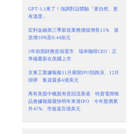
GPT-5.1來了！強調對話體驗「更自然、更
有溫度」
宏利金融第三季新造業務價值增長11% 派
息增10%至0.44加元
5年前因財務造假退市 瑞幸咖啡CEO：正
準備重新在美國上市
京東工業據報擬11月展開IPO預路演、12月
掛牌 集資最多6億美元
再有美股中概股有意回流香港 特賣電商唯
品會據報擬最快明年來港IPO 今年股價累
升47%、市值逼百億美元