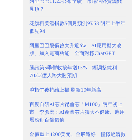
阿里巴巴11.25公布季績 市場估外賣燒錢
見頂？
花旗料美滙指數3個月預測97.58 明年上半年
低見94
阿里巴巴股價曾大升近6% AI應用擬大改
版、加入電商功能 全面對標ChatGPT
騰訊第3季營收按年增15% 經調整純利
705.5億人幣大勝預期
滬指午後持續上揚 刷新10年新高
百度自研AI芯片昆侖芯「M100」明年初上
市 李彥宏：AI產業芯片獨大不健康、應用
層應創百倍價值
金價重上4200美元、金股造好 憧憬經濟數