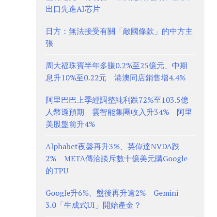
出口先進AI芯片
日方：無法接受有關「敵國條款」的中方主
張
周大福珠寶半年多賺0.2%至25億元、中期
息升10%至0.22元 港澳同店銷售增4.4%
阿里巴巴上季經調整純利跌72%至103.5億
人幣遜預期 雲智能集團收入升34% 阿里
美股盤前升4%
Alphabet夜盤再升3%、英偉達NVDA跌
2% META傳洽談斥數十億美元購Google
的TPU
Google升6%、盤後再升逾2% Gemini
3.0「生成式UI」開始產金？