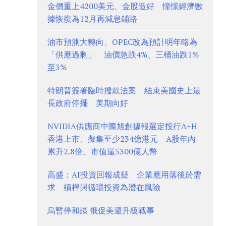
金價重上4200美元、金股造好 憧憬經濟數
據恢復為12月再減息鋪路
油市預測大轉向、OPEC改為預計明年略為
「供應過剩」 油價急跌4%、三桶油跌1%
至3%
特朗普簽署臨時撥款法案 結束美國史上最
長政府停擺 美期向好
NVIDIA供應商中際旭創據報選定投行A+H
香港上市、擬集至少234億港元 A股年內
累升2.8倍、市值逼5300億人幣
高盛：AI投資回報成疑 企業應用落後於需
求 槓桿與循環投資為潛在風險
烏暫停和談 俄促美避升級戰事