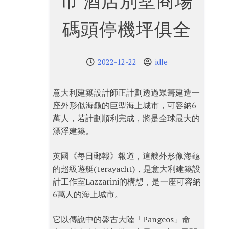
市 酒店別墅商場
碼頭停機坪俱全
2022-12-22
idle
意大利建築設計師正計劃透過眾籌建造一
座外形似海龜的巨型海上城市，可容納6
萬人，若計劃順利完成，將是全球最大的
漂浮建築。
英國《每日郵報》報道，這艘外形像海龜
的超級遊艇(terayacht)，是意大利建築設
計工作室Lazzarini的構想，是一座可容納
6萬人的海上城市。
它以傳說中的盤古大陸「Pangeos」命