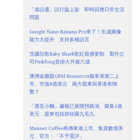
「港話通」試行版上架 即時回應日常生活
問題
Google Nano Banana Pro來了！生成圖像
能力大提升 支持多種語言
洗腦兒歌Baby Shark歌紅股價更勁 製作公
司Pinkfong首掛大升逾六成
澳洲金礦股GBM Resources擬來港第二上
市、市值8億港元 兩大股東與香港有聯
繫？
「遇見小麵」據報已展開預路演、擬集1億
美元 股東包括碧桂園九毛九
Manner Coffee再傳來港上市、集資數億美
元 官方：「不予置評」