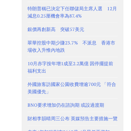
特朗普稱已決定下任聯儲局主席人選 12月
減息0.25厘機會率為87.4%
銀價再創新高 突破57美元
翠華控股中期少賺23.7% 不派息 香港市
場收入升惟內地跌
10月赤字按年增1成至2.2萬億 因停擺提前
福利支出
外國旅客訪國家公園收費增逾700元 「符合
美國優先」
BNO要求增加仍在諮詢期 或設過渡期
財相李韻晴周三公布 英媒預告主要措施一覽