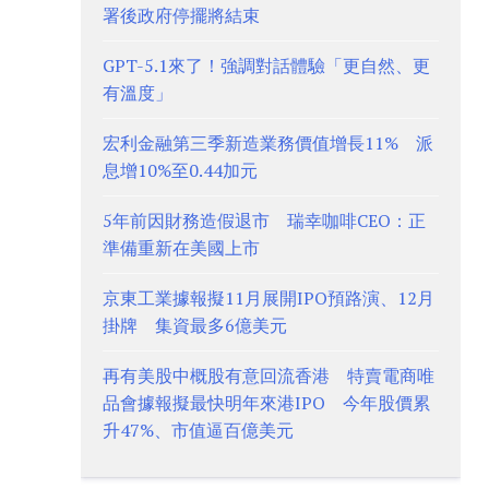
署後政府停擺將結束
GPT-5.1來了！強調對話體驗「更自然、更
有溫度」
宏利金融第三季新造業務價值增長11% 派
息增10%至0.44加元
5年前因財務造假退市 瑞幸咖啡CEO：正
準備重新在美國上市
京東工業據報擬11月展開IPO預路演、12月
掛牌 集資最多6億美元
再有美股中概股有意回流香港 特賣電商唯
品會據報擬最快明年來港IPO 今年股價累
升47%、市值逼百億美元