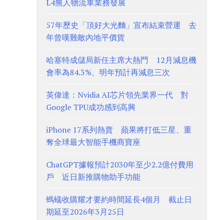
L4無人物流車業務發展
57年歷史「頂好大光麵」宣布結束營運 去
年曾嘆難敵內地平價貨
哈塞特成儲局新任主席大熱門 12月減息機
會率為84.3%、明年預計再減息三次
英偉達：Nvidia AI芯片領先業界一代 對
Google TPU成功感到高興
iPhone 17系列熱賣 蘋果將打低三星、重
奪全球最大智能手機商寶座
ChatGPT據報預計2030年至少2.2億付費用
戶 近日新推購物助手功能
螞蟻收購耀才要約時間延長4個月 截止日
期延至2026年3月25日