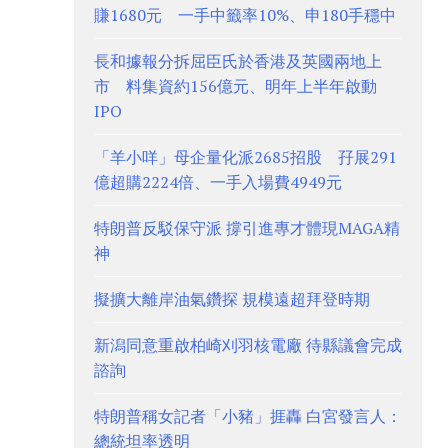
賺1680元 一手中籤率10%、申180手穩中
長和據報分拆屈臣氏於香港及英國兩地上
市 料集資約156億元、明年上半年啟動
IPO
「羊小咩」母企量化派2685招股 孖展291
億超購2224倍、一手入場費4949元
特朗普反駁保守派 撐引進專才體現MAGA精
神
擬擴大離岸油氣鑽探 規模遠超拜登時期
新潟同意重啟柏崎刈羽核電廠 待縣議會完成
諮詢
特朗普稱女記者「小豬」捱轟 白宮發言人：
總統坦率透明