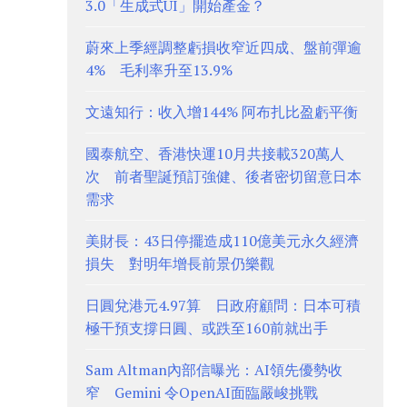
3.0「生成式UI」開始產金？
蔚來上季經調整虧損收窄近四成、盤前彈逾
4% 毛利率升至13.9%
文遠知行：收入增144% 阿布扎比盈虧平衡
國泰航空、香港快運10月共接載320萬人
次 前者聖誕預訂強健、後者密切留意日本
需求
美財長：43日停擺造成110億美元永久經濟
損失 對明年增長前景仍樂觀
日圓兌港元4.97算 日政府顧問：日本可積
極干預支撐日圓、或跌至160前就出手
Sam Altman內部信曝光：AI領先優勢收
窄 Gemini 令OpenAI面臨嚴峻挑戰