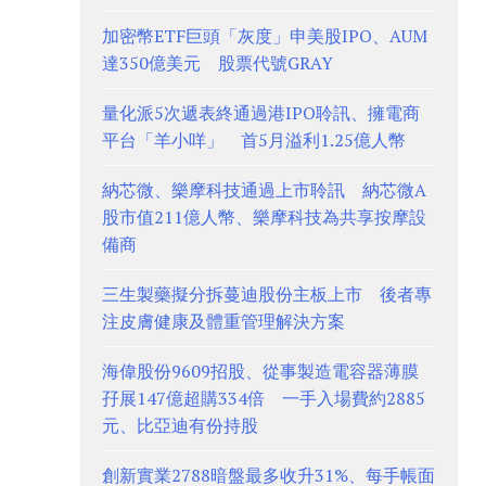
加密幣ETF巨頭「灰度」申美股IPO、AUM
達350億美元 股票代號GRAY
量化派5次遞表終通過港IPO聆訊、擁電商
平台「羊小咩」 首5月溢利1.25億人幣
納芯微、樂摩科技通過上市聆訊 納芯微A
股市值211億人幣、樂摩科技為共享按摩設
備商
三生製藥擬分拆蔓迪股份主板上市 後者專
注皮膚健康及體重管理解決方案
海偉股份9609招股、從事製造電容器薄膜
孖展147億超購334倍 一手入場費約2885
元、比亞迪有份持股
創新實業2788暗盤最多收升31%、每手帳面