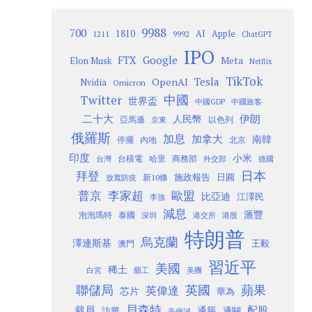
9988
700
1810
AI
Apple
1211
9992
ChatGPT
IPO
Google
FTX
Meta
Elon Musk
Netflix
TikTok
Tesla
OpenAI
Nvidia
Omicron
Twitter
中國
世界盃
中國GDP
中國旅客
二十大
伊朗
人民幣
以色列
亞馬遜
京東
俄羅斯
加息
加拿大
南韓
內地
停擺
北京
印度
小米
台灣
台積電
哈里
商務部
外交部
德國
日本
拜登
施政報告
日圓
新10條
放寬防疫
歐盟
普京
李家超
比亞迪
江澤民
李強
減息
滙豐
泡泡瑪特
泰國
深圳
港股
港交所
特朗普
烏克蘭
澤連斯基
澳門
王毅
習近平
美國
稀土
白宮
罷工
美團
聯儲局
蘋果
英國
英偉達
芯片
華為
貝森特
裁員
配股
通脹
訪華
通關
辛偉誠