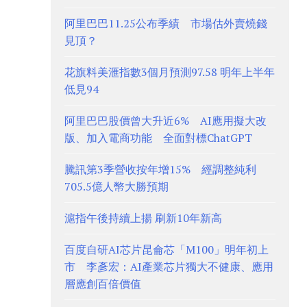
阿里巴巴11.25公布季績 市場估外賣燒錢
見頂？
花旗料美滙指數3個月預測97.58 明年上半年
低見94
阿里巴巴股價曾大升近6% AI應用擬大改
版、加入電商功能 全面對標ChatGPT
騰訊第3季營收按年增15% 經調整純利
705.5億人幣大勝預期
滬指午後持續上揚 刷新10年新高
百度自研AI芯片昆侖芯「M100」明年初上
市 李彥宏：AI產業芯片獨大不健康、應用
層應創百倍價值