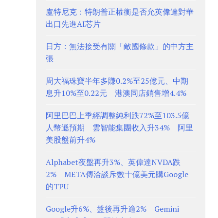
盧特尼克：特朗普正權衡是否允英偉達對華
出口先進AI芯片
日方：無法接受有關「敵國條款」的中方主
張
周大福珠寶半年多賺0.2%至25億元、中期
息升10%至0.22元 港澳同店銷售增4.4%
阿里巴巴上季經調整純利跌72%至103.5億
人幣遜預期 雲智能集團收入升34% 阿里
美股盤前升4%
Alphabet夜盤再升3%、英偉達NVDA跌
2% META傳洽談斥數十億美元購Google
的TPU
Google升6%、盤後再升逾2% Gemini