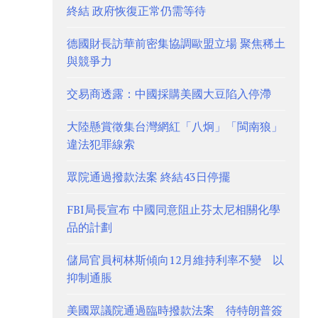
終結 政府恢復正常仍需等待
德國財長訪華前密集協調歐盟立場 聚焦稀土
與競爭力
交易商透露：中國採購美國大豆陷入停滯
大陸懸賞徵集台灣網紅「八炯」「閩南狼」
違法犯罪線索
眾院通過撥款法案 終結43日停擺
FBI局長宣布 中國同意阻止芬太尼相關化學
品的計劃
儲局官員柯林斯傾向12月維持利率不變 以
抑制通脹
美國眾議院通過臨時撥款法案 待特朗普簽