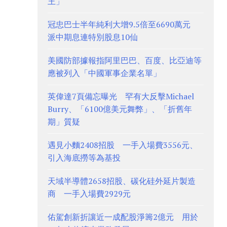
王」
冠忠巴士半年純利大增9.5倍至6690萬元
派中期息連特別股息10仙
美國防部據報指阿里巴巴、百度、比亞迪等
應被列入「中國軍事企業名單」
英偉達7頁備忘曝光 罕有大反擊Michael
Burry、「6100億美元舞弊」、「折舊年
期」質疑
遇見小麵2408招股 一手入場費3556元、
引入海底撈等為基投
天域半導體2658招股、碳化硅外延片製造
商 一手入場費2929元
佑駕創新折讓近一成配股淨籌2億元 用於