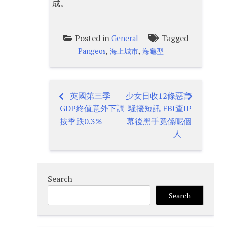
成。
Posted in
Tagged
General
,
,
Pangeos
海上城市
海龜型
英國第三季
少女日收12條惡言
Post
GDP終值意外下調
騷擾短訊 FBI查IP
navigation
按季跌0.3%
幕後黑手竟係呢個
人
Search
Search