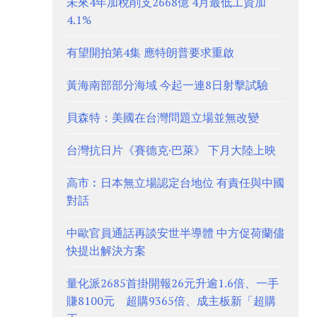
未來4年加稅削支2668億 4月最低工資加
4.1%
有望開拍第4集 應特朗普要求重啟
黃海南部部分海域 今起一連8日射擊試驗
貝森特：美國在台灣問題立場並無改變
台灣抗日片《賽德克·巴萊》 下月大陸上映
高市︰日本無立場認定台地位 有責任與中國
對話
中歐官員通話再談安世半導體 中方促荷蘭儘
快提出解決方案
量化派2685首掛開報26元升逾1.6倍、一手
賺8100元 超購9365倍、成主板新「超購