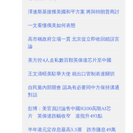
澤連斯基接獲美國和平方案 將與特朗普商討
一文看懂俄美如何表態
高市稱政府立場一貫 北京促立即收回錯誤言
論
美方控4人走私數百顆英偉達芯片至中國
王文濤晤美駐華大使 就出口管制表達關切
自民黨內部開會 認為有必要同中方保持溝通
對話
彭博：美官員討論售中國H200高階AI芯
片 英偉達跌幅收窄 道指升493點
半年港元定存息最高3.3厘 跌市賺息49萬