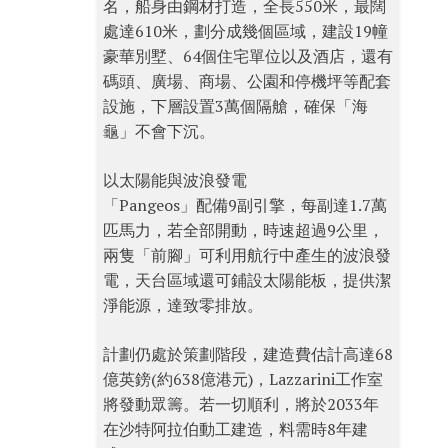
名，船身由鋼材打造，全長550米，最闊
處達610米，劃分成幾個區域，建設19幢
豪華別墅、64個住宅單位以及酒店，還有
碼頭、廣場、商場、公園和停機坪等配套
設施，下層設置3萬個隔艙，確保「海
龜」不會下沉。
以太陽能與波浪發電
「Pangeos」配備9副引擎，每副達1.7萬
匹馬力，若全部開動，時速超過9公里，
兩隻「前腳」可利用航行中產生的波浪發
電，天台區域還可鋪設太陽能板，提供潔
淨能源，達致零排放。
計劃仍處於策劃階段，建造費估計高達68
億英鎊(約638億港元)，Lazzarini工作室
將發動眾籌。若一切順利，將於2033年
在沙特阿拉伯動工建造，料需時8年建