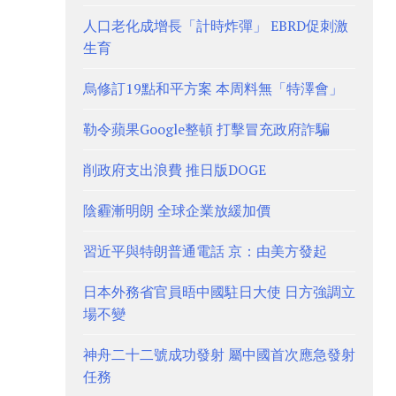
人口老化成增長「計時炸彈」 EBRD促刺激
生育
烏修訂19點和平方案 本周料無「特澤會」
勒令蘋果Google整頓 打擊冒充政府詐騙
削政府支出浪費 推日版DOGE
陰霾漸明朗 全球企業放緩加價
習近平與特朗普通電話 京：由美方發起
日本外務省官員晤中國駐日大使 日方強調立
場不變
神舟二十二號成功發射 屬中國首次應急發射
任務