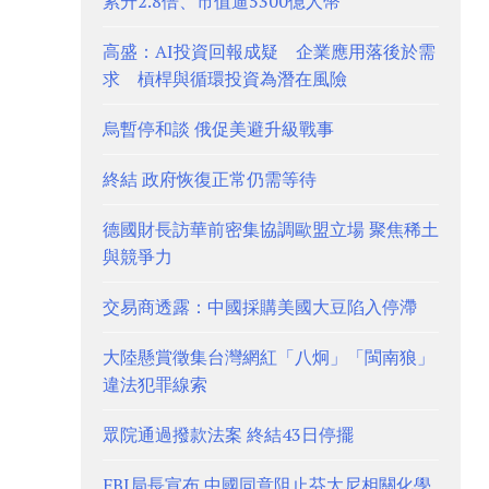
累升2.8倍、市值逼5300億人幣
高盛：AI投資回報成疑 企業應用落後於需
求 槓桿與循環投資為潛在風險
烏暫停和談 俄促美避升級戰事
終結 政府恢復正常仍需等待
德國財長訪華前密集協調歐盟立場 聚焦稀土
與競爭力
交易商透露：中國採購美國大豆陷入停滯
大陸懸賞徵集台灣網紅「八炯」「閩南狼」
違法犯罪線索
眾院通過撥款法案 終結43日停擺
FBI局長宣布 中國同意阻止芬太尼相關化學