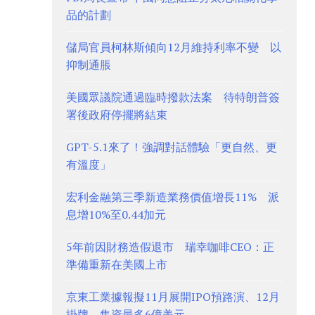
品的計劃
儲局官員柯林斯傾向12月維持利率不變 以
抑制通脹
美國眾議院通過臨時撥款法案 待特朗普簽
署後政府停擺將結束
GPT-5.1來了！強調對話體驗「更自然、更
有溫度」
宏利金融第三季新造業務價值增長11% 派
息增10%至0.44加元
5年前因財務造假退市 瑞幸咖啡CEO：正
準備重新在美國上市
京東工業據報擬11月展開IPO預路演、12月
掛牌 集資最多6億美元