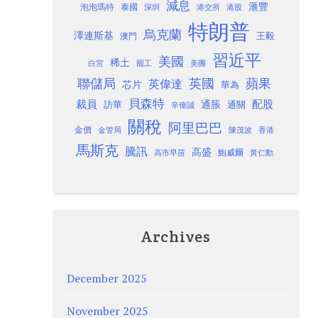
減息
滙豐
泡泡瑪特
泰國
深圳
港股
港交所
特朗普
烏克蘭
澤連斯基
澳門
王毅
習近平
美國
稀土
白宮
罷工
美團
聯儲局
蘋果
英國
英偉達
芯片
華為
貝森特
裁員
配股
通脹
訪華
通關
辛偉誠
關稅
阿里巴巴
金價
金管局
香港
陳茂波
馬斯克
騰訊
高盛
高市早苗
鮑威爾
黃仁勳
Archives
December 2025
November 2025