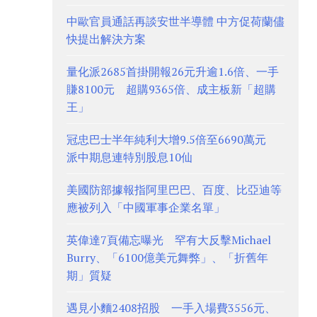
中歐官員通話再談安世半導體 中方促荷蘭儘
快提出解決方案
量化派2685首掛開報26元升逾1.6倍、一手
賺8100元 超購9365倍、成主板新「超購
王」
冠忠巴士半年純利大增9.5倍至6690萬元
派中期息連特別股息10仙
美國防部據報指阿里巴巴、百度、比亞迪等
應被列入「中國軍事企業名單」
英偉達7頁備忘曝光 罕有大反擊Michael
Burry、「6100億美元舞弊」、「折舊年
期」質疑
遇見小麵2408招股 一手入場費3556元、