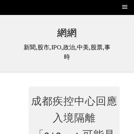
Skip
to
網網
content
新聞,股市,IPO,政治,中美,股票,事
時
成都疾控中心回應
入境隔離