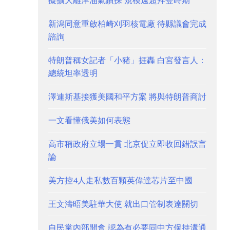
擬擴大離岸油氣鑽探 規模遠超拜登時期
新潟同意重啟柏崎刈羽核電廠 待縣議會完成
諮詢
特朗普稱女記者「小豬」捱轟 白宮發言人：
總統坦率透明
澤連斯基接獲美國和平方案 將與特朗普商討
一文看懂俄美如何表態
高市稱政府立場一貫 北京促立即收回錯誤言
論
美方控4人走私數百顆英偉達芯片至中國
王文濤晤美駐華大使 就出口管制表達關切
自民黨內部開會 認為有必要同中方保持溝通