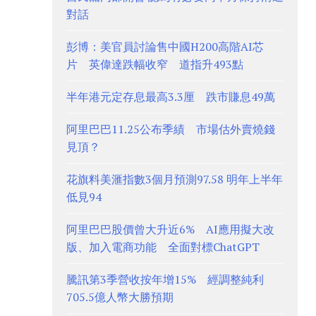
對話
彭博：美官員討論售中國H200高階AI芯
片 英偉達跌幅收窄 道指升493點
半年港元定存息最高3.3厘 跌市賺息49萬
阿里巴巴11.25公布季績 市場估外賣燒錢
見頂？
花旗料美滙指數3個月預測97.58 明年上半年
低見94
阿里巴巴股價曾大升近6% AI應用擬大改
版、加入電商功能 全面對標ChatGPT
騰訊第3季營收按年增15% 經調整純利
705.5億人幣大勝預期