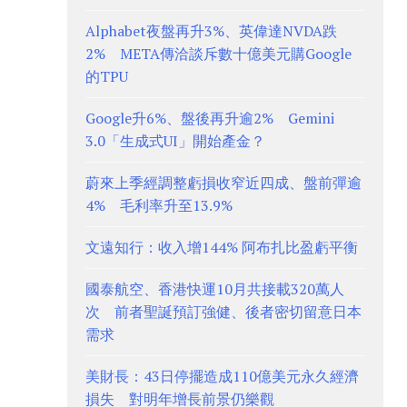
Alphabet夜盤再升3%、英偉達NVDA跌
2% META傳洽談斥數十億美元購Google
的TPU
Google升6%、盤後再升逾2% Gemini
3.0「生成式UI」開始產金？
蔚來上季經調整虧損收窄近四成、盤前彈逾
4% 毛利率升至13.9%
文遠知行：收入增144% 阿布扎比盈虧平衡
國泰航空、香港快運10月共接載320萬人
次 前者聖誕預訂強健、後者密切留意日本
需求
美財長：43日停擺造成110億美元永久經濟
損失 對明年增長前景仍樂觀