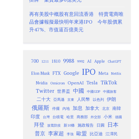
再有美股中概股有意回流香港 特賣電商唯
品會據報擬最快明年來港IPO 今年股價累
升47%、市值逼百億美元
9988
700
1810
AI
Apple
1211
9992
ChatGPT
IPO
Google
FTX
Meta
Elon Musk
Netflix
TikTok
Tesla
OpenAI
Nvidia
Omicron
Twitter
中國
世界盃
中國GDP
中國旅客
二十大
伊朗
人民幣
以色列
亞馬遜
京東
俄羅斯
加息
加拿大
南韓
內地
停擺
北京
印度
小米
台灣
台積電
哈里
商務部
外交部
德國
日本
拜登
施政報告
日圓
新10條
放寬防疫
歐盟
普京
李家超
比亞迪
江澤民
李強