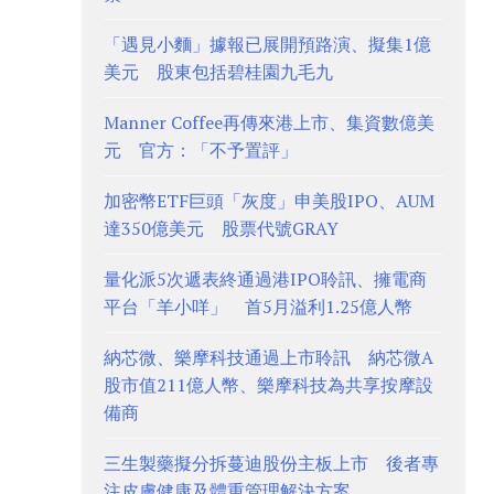
「遇見小麵」據報已展開預路演、擬集1億
美元 股東包括碧桂園九毛九
Manner Coffee再傳來港上市、集資數億美
元 官方：「不予置評」
加密幣ETF巨頭「灰度」申美股IPO、AUM
達350億美元 股票代號GRAY
量化派5次遞表終通過港IPO聆訊、擁電商
平台「羊小咩」 首5月溢利1.25億人幣
納芯微、樂摩科技通過上市聆訊 納芯微A
股市值211億人幣、樂摩科技為共享按摩設
備商
三生製藥擬分拆蔓迪股份主板上市 後者專
注皮膚健康及體重管理解決方案