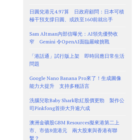
日圓兌港元4.97算 日政府顧問：日本可積
極干預支撐日圓、或跌至160前就出手
Sam Altman內部信曝光：AI領先優勢收
窄 Gemini 令OpenAI面臨嚴峻挑戰
「港話通」試行版上架 即時回應日常生活
問題
Google Nano Banana Pro來了！生成圖像
能力大提升 支持多種語言
洗腦兒歌Baby Shark歌紅股價更勁 製作公
司Pinkfong首掛大升逾六成
澳洲金礦股GBM Resources擬來港第二上
市、市值8億港元 兩大股東與香港有聯
繫？