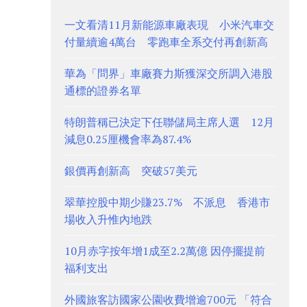
一文看清11月新能源車廠表現 小米汽車交
付量續逾4萬台 零跑車全系交付再創新高
華為「問界」車廠賽力斯獲深交所調入港股
通標的證券名單
特朗普稱已決定下任聯儲局主席人選 12月
減息0.25厘機會率為87.4%
銀價再創新高 突破57美元
翠華控股中期少賺23.7% 不派息 香港市
場收入升惟內地跌
10月赤字按年增1成至2.2萬億 因停擺提前
福利支出
外國旅客訪國家公園收費增逾700元 「符合