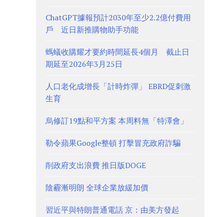
ChatGPT據報預計2030年至少2.2億付費用
戶 近日新推購物助手功能
螞蟻收購耀才要約時間延長4個月 截止日
期延至2026年3月25日
人口老化成增長「計時炸彈」 EBRD促刺激
生育
烏修訂19點和平方案 本周料無「特澤會」
勒令蘋果Google整頓 打擊冒充政府詐騙
削政府支出浪費 推日版DOGE
陰霾漸明朗 全球企業放緩加價
習近平與特朗普通電話 京：由美方發起