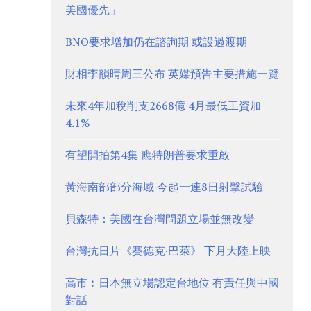
美國優先」
BNO要求增加仍在諮詢期 或設過渡期
財相李韻晴周三公布 英媒預告主要措施一覽
未來4年加稅削支2668億 4月最低工資加
4.1%
有望開拍第4集 應特朗普要求重啟
黃海南部部分海域 今起一連8日射擊試驗
貝森特：美國在台灣問題立場並無改變
台灣抗日片《賽德克·巴萊》 下月大陸上映
高市︰日本無立場認定台地位 有責任與中國
對話