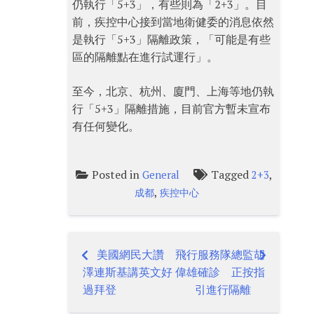
仍執行「5+3」，有些則為「2+3」。目
前，疾控中心接到當地衛健委的消息依然
是執行「5+3」隔離政策，「可能是有些
區的隔離點在進行試運行」。
至今，北京、杭州、廈門、上海等地仍執
行「5+3」隔離措施，目前官方暫未宣布
有任何變化。
Posted in
Tagged
,
General
2+3
,
成都
疾控中心
美國網民大讚
飛行服務隊總監胡
Post
澤連斯基講英文好
偉雄確診 正按指
navigation
過拜登
引進行隔離