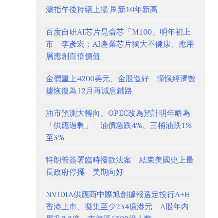
滬指午後持續上揚 刷新10年新高
百度自研AI芯片昆侖芯「M100」明年初上
市 李彥宏：AI產業芯片獨大不健康、應用
層應創百倍價值
金價重上4200美元、金股造好 憧憬經濟數
據恢復為12月再減息鋪路
油市預測大轉向、OPEC改為預計明年略為
「供應過剩」 油價急跌4%、三桶油跌1%
至3%
特朗普簽署臨時撥款法案 結束美國史上最
長政府停擺 美期向好
NVIDIA供應商中際旭創據報選定投行A+H
香港上市、擬集至少234億港元 A股年內