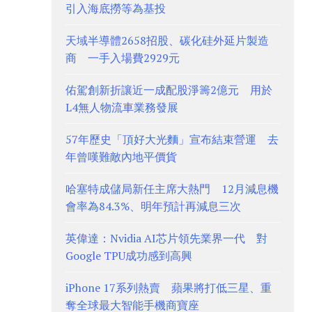
引入海底撈等為基投
天域半導體2658招股、碳化硅外延片製造
商 一手入場費2929元
佑駕創新折讓近一成配股淨籌2億元 用於
L4無人物流車業務發展
57年歷史「頂好大光麵」宣布結束營運 去
年曾嘆難敵內地平價貨
哈塞特成儲局新任主席大熱門 12月減息機
會率為84.3%、明年預計再減息三次
英偉達：Nvidia AI芯片領先業界一代 對
Google TPU成功感到高興
iPhone 17系列熱賣 蘋果將打低三星、重
奪全球最大智能手機商寶座