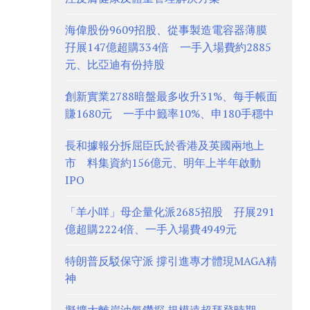
海偉股份9609招股、從事製造電容器薄膜
孖展147億超購334倍 一手入場費約2885
元、比亞迪有份持股
創新實業2788暗盤最多收升31%、每手帳面
賺1680元 一手中籤率10%、申180手穩中
長和據報分拆屈臣氏於香港及英國兩地上
市 料集資約156億元、明年上半年啟動
IPO
「羊小咩」母企量化派2685招股 孖展291
億超購2224倍、一手入場費4949元
特朗普反駁保守派 撐引進專才體現MAGA精
神