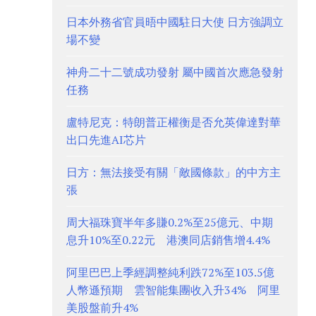
日本外務省官員晤中國駐日大使 日方強調立
場不變
神舟二十二號成功發射 屬中國首次應急發射
任務
盧特尼克：特朗普正權衡是否允英偉達對華
出口先進AI芯片
日方：無法接受有關「敵國條款」的中方主
張
周大福珠寶半年多賺0.2%至25億元、中期
息升10%至0.22元 港澳同店銷售增4.4%
阿里巴巴上季經調整純利跌72%至103.5億
人幣遜預期 雲智能集團收入升34% 阿里
美股盤前升4%