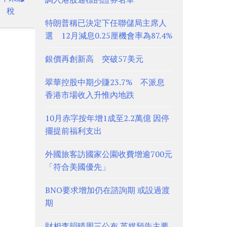
稅
特朗普稱已決定下任聯儲局主席人
選 12月減息0.25厘機會率為87.4%
銀價再創新高 突破57美元
翠華控股中期少賺23.7% 不派息
香港市場收入升惟內地跌
10月赤字按年增1成至2.2萬億 因停
擺提前福利支出
外國旅客訪國家公園收費增逾700元
「符合美國優先」
BNO要求增加仍在諮詢期 或設過渡
期
財相李韻晴周三公布 英媒預告主要