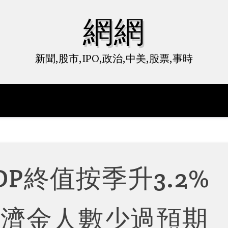
網網
新聞,股市,IPO,政治,中美,股票,事時
DP終值按季升3.2
救濟金人數少過預期