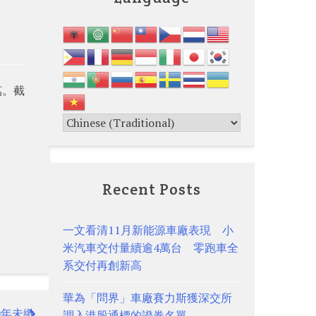
萬。截
Recent Posts
一文看清11月新能源車廠表現 小
米汽車交付量續逾4萬台 零跑車全
系交付再創新高
華為「問界」車廠賽力斯獲深交所
0年未繳
調入港股通標的證券名單