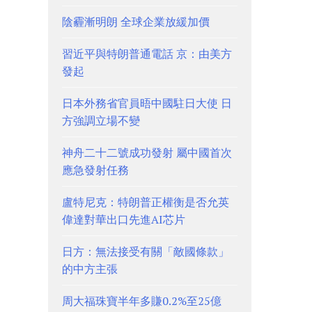
陰霾漸明朗 全球企業放緩加價
習近平與特朗普通電話 京：由美方
發起
日本外務省官員晤中國駐日大使 日
方強調立場不變
神舟二十二號成功發射 屬中國首次
應急發射任務
盧特尼克：特朗普正權衡是否允英
偉達對華出口先進AI芯片
日方：無法接受有關「敵國條款」
的中方主張
周大福珠寶半年多賺0.2%至25億