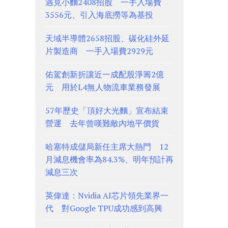
遇見小麵2408招股 一手入場費
3556元、引入海底撈等為基投
天域半導體2658招股、碳化硅外延
片製造商 一手入場費2929元
佑駕創新折讓近一成配股淨籌2億
元 用於L4無人物流車業務發展
57年歷史「頂好大光麵」宣布結束
營運 去年曾嘆難敵內地平價貨
哈塞特成儲局新任主席大熱門 12
月減息機會率為84.3%、明年預計再
減息三次
英偉達：Nvidia AI芯片領先業界一
代 對Google TPU成功感到高興