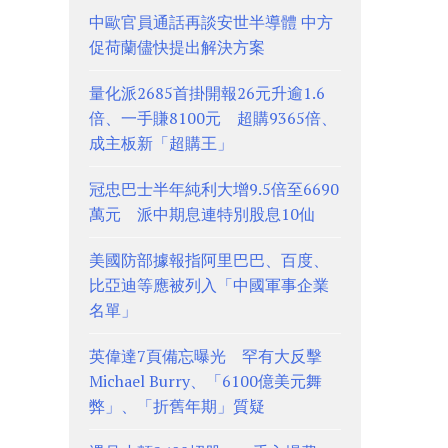
中歐官員通話再談安世半導體 中方
促荷蘭儘快提出解決方案
量化派2685首掛開報26元升逾1.6
倍、一手賺8100元 超購9365倍、
成主板新「超購王」
冠忠巴士半年純利大增9.5倍至6690
萬元 派中期息連特別股息10仙
美國防部據報指阿里巴巴、百度、
比亞迪等應被列入「中國軍事企業
名單」
英偉達7頁備忘曝光 罕有大反擊
Michael Burry、「6100億美元舞
弊」、「折舊年期」質疑