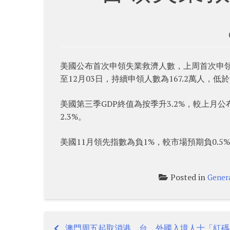
美國公布首次申領失業救濟人數，上周首次申領失
至12月03日，持續申領人數為167.2萬人，低於
美國第三季GDP終值為按季升3.2%，較上月
2.3%。
美國11月領先指數為負1%，較市場預期負0.5
Posted in
Gener
澳門周五起取消港、台、外國入境人士「紅碼