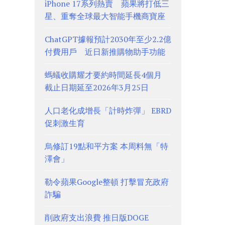
iPhone 17系列熱賣 蘋果將打低三
星、重奪全球最大智能手機商寶座
ChatGPT據報預計2030年至少2.2億
付費用戶 近日新推購物助手功能
螞蟻收購耀才要約時間延長4個月
截止日期延至2026年3月25日
人口老化成增長「計時炸彈」 EBRD
促刺激生育
烏修訂19點和平方案 本周料無「特
澤會」
勒令蘋果Google整頓 打擊冒充政府
詐騙
削政府支出浪費 推日版DOGE