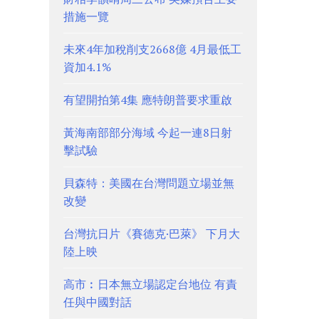
措施一覽
未來4年加稅削支2668億 4月最低工
資加4.1%
有望開拍第4集 應特朗普要求重啟
黃海南部部分海域 今起一連8日射
擊試驗
貝森特：美國在台灣問題立場並無
改變
台灣抗日片《賽德克·巴萊》 下月大
陸上映
高市︰日本無立場認定台地位 有責
任與中國對話