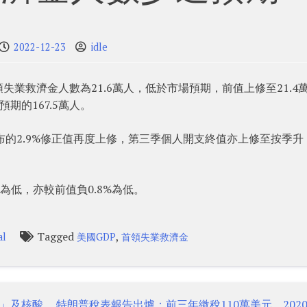
2022-12-23
idle
業救濟金人數為21.6萬人，低於市場預期，前值上修至21.4
預期的167.5萬人。
公布的2.9%修正值再度上修，第三季個人開支終值亦上修至按季升
%為低，亦較前值負0.8%為低。
Tagged
,
al
美國GDP
首領失業救濟金
」及核酸
特朗普稅表報告出爐：前三年繳稅110萬美元 202