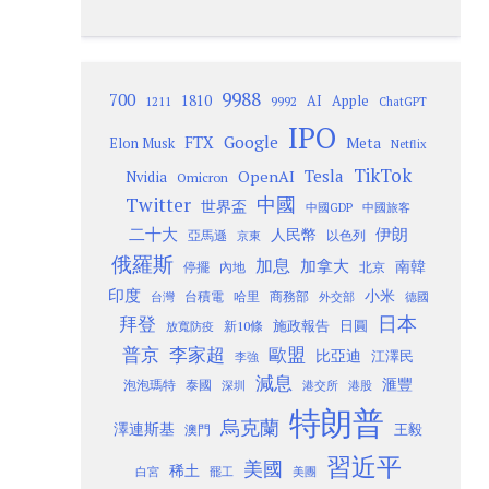
9988
700
1810
AI
Apple
1211
9992
ChatGPT
IPO
Google
FTX
Meta
Elon Musk
Netflix
TikTok
Tesla
OpenAI
Nvidia
Omicron
Twitter
中國
世界盃
中國GDP
中國旅客
二十大
伊朗
人民幣
以色列
亞馬遜
京東
俄羅斯
加息
加拿大
南韓
內地
停擺
北京
印度
小米
台灣
台積電
哈里
商務部
外交部
德國
日本
拜登
施政報告
日圓
新10條
放寬防疫
歐盟
普京
李家超
比亞迪
江澤民
李強
減息
滙豐
泡泡瑪特
泰國
深圳
港股
港交所
特朗普
烏克蘭
澤連斯基
澳門
王毅
習近平
美國
稀土
白宮
罷工
美團