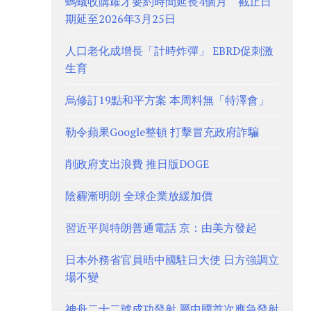
螞蟻收購耀才要約時間延長4個月 截止日
期延至2026年3月25日
人口老化成增長「計時炸彈」 EBRD促刺激
生育
烏修訂19點和平方案 本周料無「特澤會」
勒令蘋果Google整頓 打擊冒充政府詐騙
削政府支出浪費 推日版DOGE
陰霾漸明朗 全球企業放緩加價
習近平與特朗普通電話 京：由美方發起
日本外務省官員晤中國駐日大使 日方強調立
場不變
神舟二十二號成功發射 屬中國首次應急發射