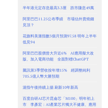
半年港元定存息最高3.3厘 跌市賺息49萬
阿里巴巴11.25公布季績 市場估外賣燒錢
見頂？
花旗料美滙指數3個月預測97.58 明年上半年
低見94
阿里巴巴股價曾大升近6% AI應用擬大改
版、加入電商功能 全面對標ChatGPT
騰訊第3季營收按年增15% 經調整純利
705.5億人幣大勝預期
滬指午後持續上揚 刷新10年新高
百度自研AI芯片昆侖芯「M100」明年初上
市 李彥宏：AI產業芯片獨大不健康、應用