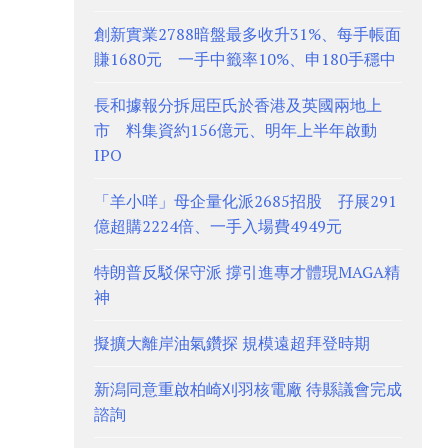
創新實業2788暗盤最多收升31%、每手帳面
賺1680元 一手中籤率10%、申180手穩中
長和據報分拆屈臣氏於香港及英國兩地上
市 料集資約156億元、明年上半年啟動
IPO
「羊小咩」母企量化派2685招股 孖展291
億超購2224倍、一手入場費4949元
特朗普反駁保守派 撐引進專才體現MAGA精
神
擬擴大離岸油氣鑽探 規模遠超拜登時期
新潟同意重啟柏崎刈羽核電廠 待縣議會完成
諮詢