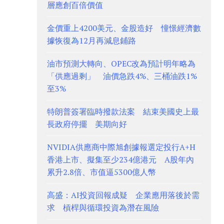
層應創百倍價值
金價重上4200美元、金股造好 憧憬經濟數
據恢復為12月再減息鋪路
油市預測大轉向、OPEC改為預計明年略為
「供應過剩」 油價急跌4%、三桶油跌1%
至3%
特朗普簽署臨時撥款法案 結束美國史上最
長政府停擺 美期向好
NVIDIA供應商中際旭創據報選定投行A+H
香港上市、擬集至少234億港元 A股年內
累升2.8倍、市值逼5300億人幣
高盛：AI投資回報成疑 企業應用落後於需
求 槓桿與循環投資為潛在風險