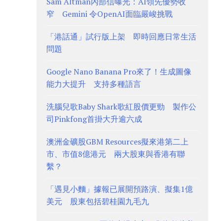
Sam Altman內部信曝光：AI領先優勢收
窄 Gemini 令OpenAI面臨嚴峻挑戰
「港話通」試行版上架 即時回應日常生活
問題
Google Nano Banana Pro來了！生成圖像
能力大提升 支持多種語言
洗腦兒歌Baby Shark歌紅股價更勁 製作公
司Pinkfong首掛大升逾六成
澳洲金礦股GBM Resources擬來港第二上
市、市值8億港元 兩大股東與香港有聯
繫？
「遇見小麵」據報已展開預路演、擬集1億
美元 股東包括碧桂園九毛九