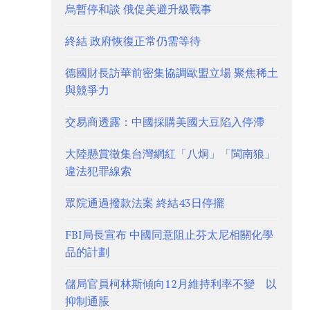
烏暫停和談 俄促美避升級戰事
終結 政府恢復正常仍需等待
德國財長訪華前密集協調歐盟立場 聚焦稀土
與競爭力
交易商透露：中國採購美國大豆陷入停滯
大陸懸賞徵集台灣網紅「八炯」「閩南狼」
違法犯罪線索
眾院通過撥款法案 終結43日停擺
FBI局長宣布 中國同意阻止芬太尼相關化學
品的計劃
儲局官員柯林斯傾向12月維持利率不變 以
抑制通脹