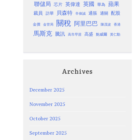
聯儲局
蘋果
英國
英偉達
芯片
華為
貝森特
裁員
配股
通脹
訪華
通關
辛偉誠
關稅
阿里巴巴
金價
金管局
香港
陳茂波
馬斯克
騰訊
高盛
高市早苗
鮑威爾
黃仁勳
Archives
December 2025
November 2025
October 2025
September 2025