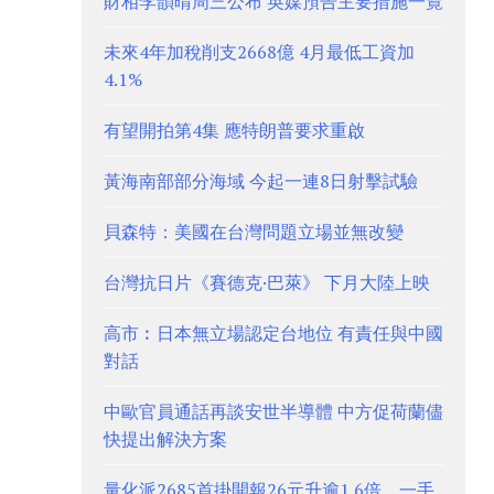
財相李韻晴周三公布 英媒預告主要措施一覽
未來4年加稅削支2668億 4月最低工資加
4.1%
有望開拍第4集 應特朗普要求重啟
黃海南部部分海域 今起一連8日射擊試驗
貝森特：美國在台灣問題立場並無改變
台灣抗日片《賽德克·巴萊》 下月大陸上映
高市︰日本無立場認定台地位 有責任與中國
對話
中歐官員通話再談安世半導體 中方促荷蘭儘
快提出解決方案
量化派2685首掛開報26元升逾1.6倍、一手