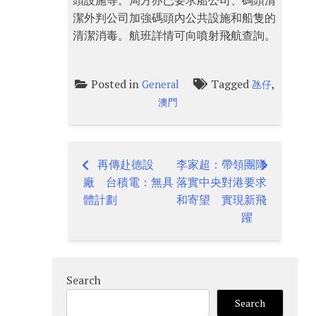
頭設施等。局方亦已要求船公司、碼頭清
潔外判公司加強碼頭內公共設施和船隻的
清潔消毒。航班詳情可向噴射飛航查詢。
Posted in
Tagged
,
General
氹仔
澳門
再傳赴德設
李家超：帶領團隊
Post
廠 台積電：無具
落實中央對港要求
navigation
體計劃
和寄望 實現新飛
躍
Search
Search