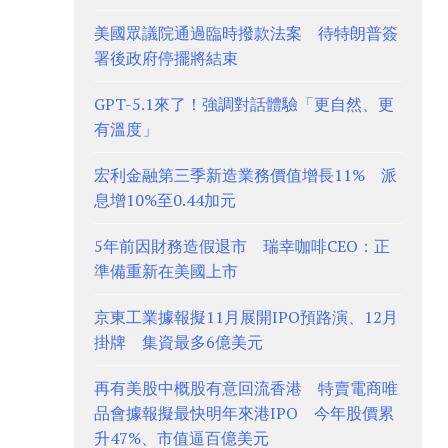
美國眾議院通過臨時撥款法案 待特朗普簽
署後政府停擺將結束
GPT-5.1來了！強調對話體驗「更自然、更
有溫度」
宏利金融第三季新造業務價值增長11% 派
息增10%至0.44加元
5年前因財務造假退市 瑞幸咖啡CEO：正
準備重新在美國上市
京東工業據報擬11月展開IPO預路演、12月
掛牌 集資最多6億美元
再有美股中概股有意回流香港 特賣電商唯
品會據報擬最快明年來港IPO 今年股價累
升47%、市值逼百億美元