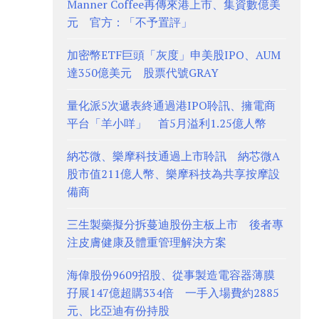
Manner Coffee再傳來港上市、集資數億美
元 官方：「不予置評」
加密幣ETF巨頭「灰度」申美股IPO、AUM
達350億美元 股票代號GRAY
量化派5次遞表終通過港IPO聆訊、擁電商
平台「羊小咩」 首5月溢利1.25億人幣
納芯微、樂摩科技通過上市聆訊 納芯微A
股市值211億人幣、樂摩科技為共享按摩設
備商
三生製藥擬分拆蔓迪股份主板上市 後者專
注皮膚健康及體重管理解決方案
海偉股份9609招股、從事製造電容器薄膜
孖展147億超購334倍 一手入場費約2885
元、比亞迪有份持股