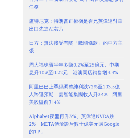
任務
盧特尼克：特朗普正權衡是否允英偉達對華
出口先進AI芯片
日方：無法接受有關「敵國條款」的中方主
張
周大福珠寶半年多賺0.2%至25億元、中期
息升10%至0.22元 港澳同店銷售增4.4%
阿里巴巴上季經調整純利跌72%至103.5億
人幣遜預期 雲智能集團收入升34% 阿里
美股盤前升4%
Alphabet夜盤再升3%、英偉達NVDA跌
2% META傳洽談斥數十億美元購Google
的TPU