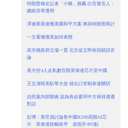
特朗普稱女記者「小豬」捱轟 白宮發言人：
總統坦率透明
澤連斯基接獲美國和平方案 將與特朗普商討
一文看懂俄美如何表態
高市稱政府立場一貫 北京促立即收回錯誤言
論
美方控4人走私數百顆英偉達芯片至中國
王文濤晤美駐華大使 就出口管制表達關切
自民黨內部開會 認為有必要同中方保持溝通
對話
彭博：美官員討論售中國H200高階AI芯
片 英偉達跌幅收窄 道指升493點