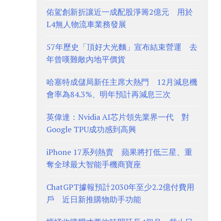
佑駕創新折讓近一成配股淨籌2億元 用於
L4無人物流車業務發展
57年歷史「頂好大光麵」宣布結束營運 去
年曾嘆難敵內地平價貨
哈塞特成儲局新任主席大熱門 12月減息機
會率為84.3%、明年預計再減息三次
英偉達：Nvidia AI芯片領先業界一代 對
Google TPU成功感到高興
iPhone 17系列熱賣 蘋果將打低三星、重
奪全球最大智能手機商寶座
ChatGPT據報預計2030年至少2.2億付費用
戶 近日新推購物助手功能