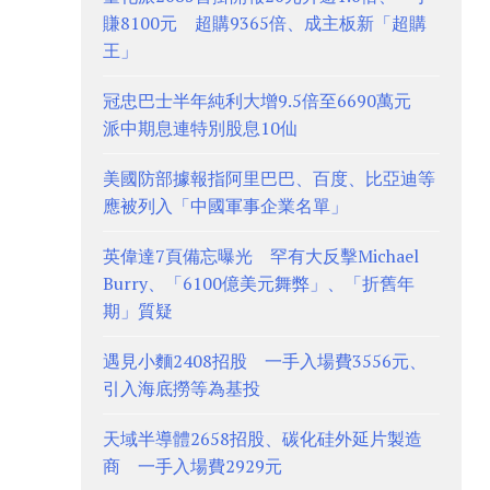
賺8100元 超購9365倍、成主板新「超購
王」
冠忠巴士半年純利大增9.5倍至6690萬元
派中期息連特別股息10仙
美國防部據報指阿里巴巴、百度、比亞迪等
應被列入「中國軍事企業名單」
英偉達7頁備忘曝光 罕有大反擊Michael
Burry、「6100億美元舞弊」、「折舊年
期」質疑
遇見小麵2408招股 一手入場費3556元、
引入海底撈等為基投
天域半導體2658招股、碳化硅外延片製造
商 一手入場費2929元