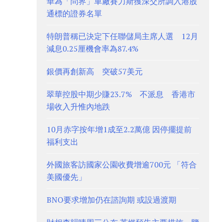
華為「問界」車廠賽力斯獲深交所調入港股
通標的證券名單
特朗普稱已決定下任聯儲局主席人選 12月
減息0.25厘機會率為87.4%
銀價再創新高 突破57美元
翠華控股中期少賺23.7% 不派息 香港市
場收入升惟內地跌
10月赤字按年增1成至2.2萬億 因停擺提前
福利支出
外國旅客訪國家公園收費增逾700元 「符合
美國優先」
BNO要求增加仍在諮詢期 或設過渡期