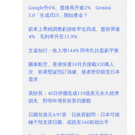
Google升6%、盤後再升逾2% Gemini
3.0「生成式UI」開始產金？
蔚來上季經調整虧損收窄近四成、盤前彈逾
4% 毛利率升至13.9%
文遠知行：收入增144% 阿布扎比盈虧平衡
國泰航空、香港快運10月共接載320萬人
次 前者聖誕預訂強健、後者密切留意日本
需求
美財長：43日停擺造成110億美元永久經濟
損失 對明年增長前景仍樂觀
日圓兌港元4.97算 日政府顧問：日本可積
極干預支撐日圓、或跌至160前就出手