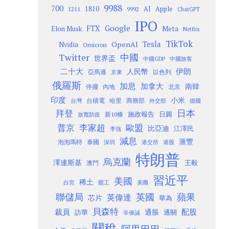
9988
700
1810
AI
Apple
1211
9992
ChatGPT
IPO
Google
FTX
Meta
Elon Musk
Netflix
TikTok
Tesla
OpenAI
Nvidia
Omicron
Twitter
中國
世界盃
中國GDP
中國旅客
二十大
伊朗
人民幣
以色列
亞馬遜
京東
俄羅斯
加息
加拿大
南韓
內地
停擺
北京
印度
小米
台灣
台積電
哈里
商務部
外交部
德國
日本
拜登
施政報告
日圓
新10條
放寬防疫
歐盟
普京
李家超
比亞迪
江澤民
李強
減息
滙豐
泡泡瑪特
泰國
深圳
港股
港交所
特朗普
烏克蘭
澤連斯基
澳門
王毅
習近平
美國
稀土
白宮
罷工
美團
聯儲局
蘋果
英國
英偉達
芯片
華為
貝森特
裁員
配股
通脹
訪華
通關
辛偉誠
關稅
阿里巴巴