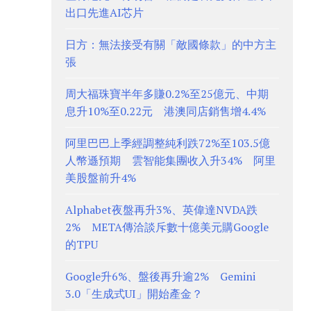
出口先進AI芯片
日方：無法接受有關「敵國條款」的中方主
張
周大福珠寶半年多賺0.2%至25億元、中期
息升10%至0.22元 港澳同店銷售增4.4%
阿里巴巴上季經調整純利跌72%至103.5億
人幣遜預期 雲智能集團收入升34% 阿里
美股盤前升4%
Alphabet夜盤再升3%、英偉達NVDA跌
2% META傳洽談斥數十億美元購Google
的TPU
Google升6%、盤後再升逾2% Gemini
3.0「生成式UI」開始產金？