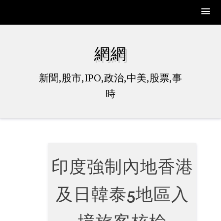
Skip
to
網網
content
新聞,股市,IPO,政治,中美,股票,事
時
印度強制內地香港
及日韓泰5地區入