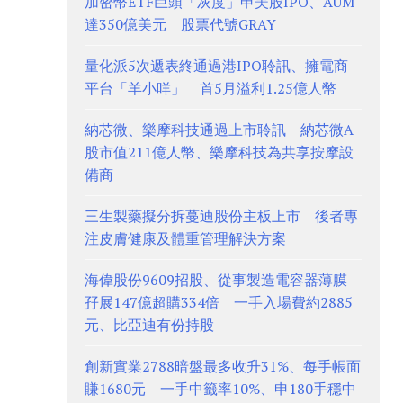
加密幣ETF巨頭「灰度」申美股IPO、AUM
達350億美元 股票代號GRAY
量化派5次遞表終通過港IPO聆訊、擁電商
平台「羊小咩」 首5月溢利1.25億人幣
納芯微、樂摩科技通過上市聆訊 納芯微A
股市值211億人幣、樂摩科技為共享按摩設
備商
三生製藥擬分拆蔓迪股份主板上市 後者專
注皮膚健康及體重管理解決方案
海偉股份9609招股、從事製造電容器薄膜
孖展147億超購334倍 一手入場費約2885
元、比亞迪有份持股
創新實業2788暗盤最多收升31%、每手帳面
賺1680元 一手中籤率10%、申180手穩中