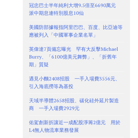
冠忠巴士半年純利大增9.5倍至6690萬元
派中期息連特別股息10仙
美國防部據報指阿里巴巴、百度、比亞迪等
應被列入「中國軍事企業名單」
英偉達7頁備忘曝光 罕有大反擊Michael
Burry、「6100億美元舞弊」、「折舊年
期」質疑
遇見小麵2408招股 一手入場費3556元、
引入海底撈等為基投
天域半導體2658招股、碳化硅外延片製造
商 一手入場費2929元
佑駕創新折讓近一成配股淨籌2億元 用於
L4無人物流車業務發展