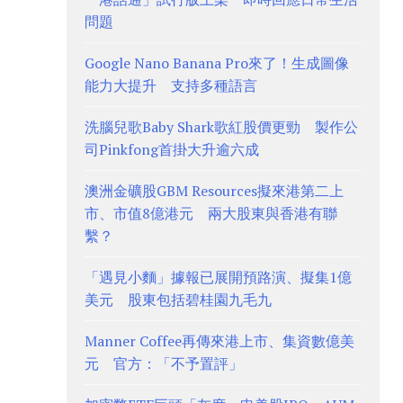
問題
Google Nano Banana Pro來了！生成圖像
能力大提升 支持多種語言
洗腦兒歌Baby Shark歌紅股價更勁 製作公
司Pinkfong首掛大升逾六成
澳洲金礦股GBM Resources擬來港第二上
市、市值8億港元 兩大股東與香港有聯
繫？
「遇見小麵」據報已展開預路演、擬集1億
美元 股東包括碧桂園九毛九
Manner Coffee再傳來港上市、集資數億美
元 官方：「不予置評」