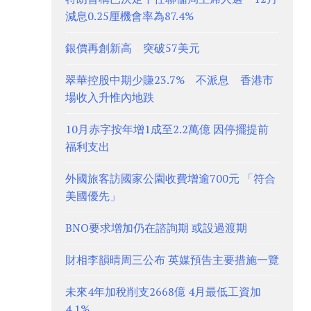
減息0.25厘機會率為87.4%
銀價再創新高 突破57美元
翠華控股中期少賺23.7% 不派息 香港市
場收入升惟內地跌
10月赤字按年增1成至2.2萬億 因停擺提前
福利支出
外國旅客訪國家公園收費增逾700元 「符合
美國優先」
BNO要求增加仍在諮詢期 或設過渡期
財相李韻晴周三公布 英媒預告主要措施一覽
未來4年加稅削支2668億 4月最低工資加
4.1%