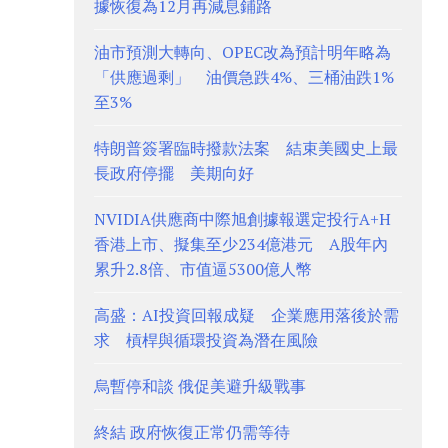
據恢復為12月再減息鋪路
油市預測大轉向、OPEC改為預計明年略為
「供應過剩」 油價急跌4%、三桶油跌1%
至3%
特朗普簽署臨時撥款法案 結束美國史上最
長政府停擺 美期向好
NVIDIA供應商中際旭創據報選定投行A+H
香港上市、擬集至少234億港元 A股年內
累升2.8倍、市值逼5300億人幣
高盛：AI投資回報成疑 企業應用落後於需
求 槓桿與循環投資為潛在風險
烏暫停和談 俄促美避升級戰事
終結 政府恢復正常仍需等待