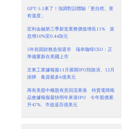
GPT-5.1來了！強調對話體驗「更自然、更
有溫度」
宏利金融第三季新造業務價值增長11% 派
息增10%至0.44加元
5年前因財務造假退市 瑞幸咖啡CEO：正
準備重新在美國上市
京東工業據報擬11月展開IPO預路演、12月
掛牌 集資最多6億美元
再有美股中概股有意回流香港 特賣電商唯
品會據報擬最快明年來港IPO 今年股價累
升47%、市值逼百億美元