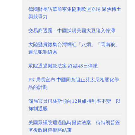
德國財長訪華前密集協調歐盟立場 聚焦稀土
與競爭力
交易商透露：中國採購美國大豆陷入停滯
大陸懸賞徵集台灣網紅「八炯」「閩南狼」
違法犯罪線索
眾院通過撥款法案 終結43日停擺
FBI局長宣布 中國同意阻止芬太尼相關化學
品的計劃
儲局官員柯林斯傾向12月維持利率不變 以
抑制通脹
美國眾議院通過臨時撥款法案 待特朗普簽
署後政府停擺將結束