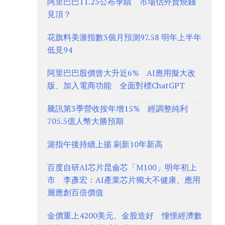
阿里巴巴11.25公布季績 市場估外賣燒錢
見頂？
花旗料美滙指數3個月預測97.58 明年上半年
低見94
阿里巴巴股價曾大升近6% AI應用擬大改
版、加入電商功能 全面對標ChatGPT
騰訊第3季營收按年增15% 經調整純利
705.5億人幣大勝預期
滬指午後持續上揚 刷新10年新高
百度自研AI芯片昆侖芯「M100」明年初上
市 李彥宏：AI產業芯片獨大不健康、應用
層應創百倍價值
金價重上4200美元、金股造好 憧憬經濟數