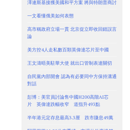
澤連斯基接獲美國和平方案 將與特朗普商討
一文看懂俄美如何表態
高市稱政府立場一貫 北京促立即收回錯誤言
論
美方控4人走私數百顆英偉達芯片至中國
王文濤晤美駐華大使 就出口管制表達關切
自民黨內部開會 認為有必要同中方保持溝通
對話
彭博：美官員討論售中國H200高階AI芯
片 英偉達跌幅收窄 道指升493點
半年港元定存息最高3.3厘 跌市賺息49萬