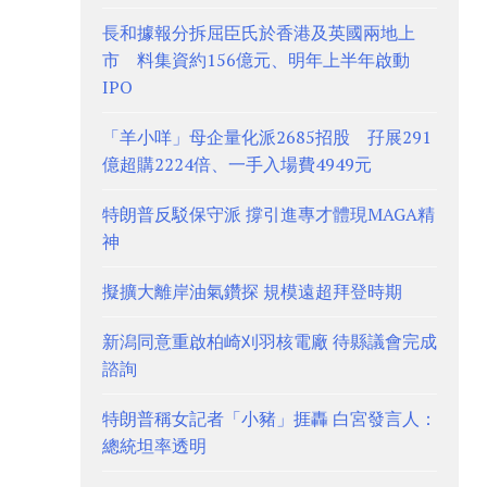
長和據報分拆屈臣氏於香港及英國兩地上
市 料集資約156億元、明年上半年啟動
IPO
「羊小咩」母企量化派2685招股 孖展291
億超購2224倍、一手入場費4949元
特朗普反駁保守派 撐引進專才體現MAGA精
神
擬擴大離岸油氣鑽探 規模遠超拜登時期
新潟同意重啟柏崎刈羽核電廠 待縣議會完成
諮詢
特朗普稱女記者「小豬」捱轟 白宮發言人：
總統坦率透明