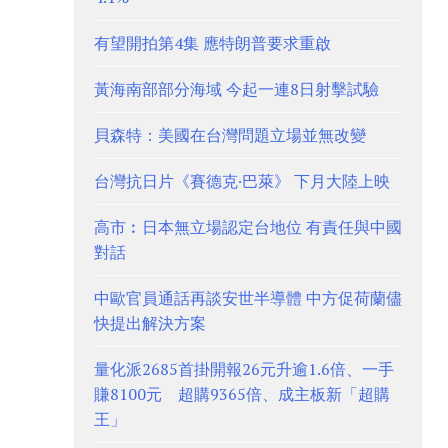
有望開拍第4集 應特朗普要求重啟
黃海南部部分海域 今起一連8日射擊試驗
貝森特：美國在台灣問題立場並無改變
台灣抗日片《賽德克·巴萊》 下月大陸上映
高市︰日本無立場認定台地位 有責任與中國
對話
中歐官員通話再談安世半導體 中方促荷蘭儘
快提出解決方案
量化派2685首掛開報26元升逾1.6倍、一手
賺8100元 超購9365倍、成主板新「超購
王」