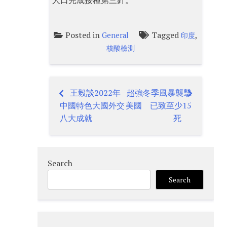
人口完成接種第三針。
Posted in
Tagged
,
General
印度
核酸檢測
王毅談2022年
超強冬季風暴襲擊
Post
中國特色大國外交
美國 已致至少15
navigation
八大成就
死
Search
Search