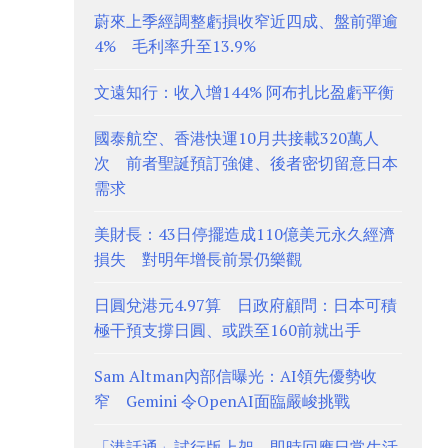
蔚來上季經調整虧損收窄近四成、盤前彈逾
4% 毛利率升至13.9%
文遠知行：收入增144% 阿布扎比盈虧平衡
國泰航空、香港快運10月共接載320萬人
次 前者聖誕預訂強健、後者密切留意日本
需求
美財長：43日停擺造成110億美元永久經濟
損失 對明年增長前景仍樂觀
日圓兌港元4.97算 日政府顧問：日本可積
極干預支撐日圓、或跌至160前就出手
Sam Altman內部信曝光：AI領先優勢收
窄 Gemini 令OpenAI面臨嚴峻挑戰
「港話通」試行版上架 即時回應日常生活