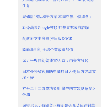
生育
烏修訂19點和平方案 本周料無「特澤會」
勒令蘋果Google整頓 打擊冒充政府詐騙
削政府支出浪費 推日版DOGE
陰霾漸明朗 全球企業放緩加價
習近平與特朗普通電話 京：由美方發起
日本外務省官員晤中國駐日大使 日方強調立
場不變
神舟二十二號成功發射 屬中國首次應急發射
任務
盧特尼克：特朗普正權衡是否允英偉達對華