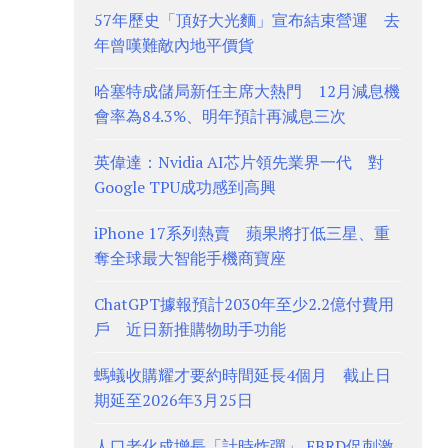
57年歷史「頂好大光麵」宣布結束營運 去
年曾嘆難敵內地平價貨
哈塞特成儲局新任主席大熱門 12月減息機
會率為84.3%、明年預計再減息三次
英偉達：Nvidia AI芯片領先業界一代 對
Google TPU成功感到高興
iPhone 17系列熱賣 蘋果將打低三星、重
奪全球最大智能手機商寶座
ChatGPT據報預計2030年至少2.2億付費用
戶 近日新推購物助手功能
螞蟻收購耀才要約時間延長4個月 截止日
期延至2026年3月25日
人口老化成增長「計時炸彈」 EBRD促刺激