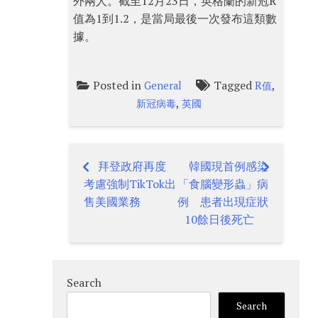
外兩人。截至12月23日，英格蘭的新冠R
值為1到1.2，是當局最後一次發布這類數
據。
Posted in
Tagged
,
General
R值
,
新冠病毒
英國
拜登政府再度
韓國現首例感染
Post
考慮強制TikTok出
「食腦變形蟲」病
navigation
售美國業務
例 患者出現症狀
10餘日後死亡
Search
Search