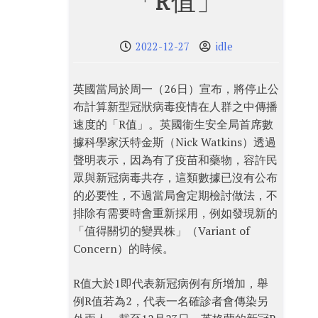
「R值」
2022-12-27
idle
英國當局於周一（26日）宣布，將停止公
布計算新型冠狀病毒疫情在人群之中傳播
速度的「R值」。英國衞生安全局首席數
據科學家沃特金斯（Nick Watkins）透過
聲明表示，因為有了疫苗和藥物，容許民
眾與新冠病毒共存，這類數據已沒有公布
的必要性，不過當局會定期檢討做法，不
排除有需要時會重新採用，例如發現新的
「值得關切的變異株」（Variant of
Concern）的時候。
R值大於1即代表新冠病例有所增加，舉
例R值若為2，代表一名確診者會傳染另