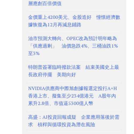
層應創百倍價值
金價重上4200美元、金股造好 憧憬經濟數
據恢復為12月再減息鋪路
油市預測大轉向、OPEC改為預計明年略為
「供應過剩」 油價急跌4%、三桶油跌1%
至3%
特朗普簽署臨時撥款法案 結束美國史上最
長政府停擺 美期向好
NVIDIA供應商中際旭創據報選定投行A+H
香港上市、擬集至少234億港元 A股年內
累升2.8倍、市值逼5300億人幣
高盛：AI投資回報成疑 企業應用落後於需
求 槓桿與循環投資為潛在風險