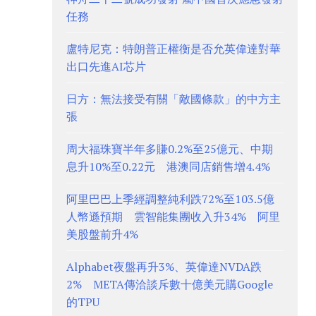
任務
盧特尼克：特朗普正權衡是否允英偉達對華
出口先進AI芯片
日方：無法接受有關「敵國條款」的中方主
張
周大福珠寶半年多賺0.2%至25億元、中期
息升10%至0.22元 港澳同店銷售增4.4%
阿里巴巴上季經調整純利跌72%至103.5億
人幣遜預期 雲智能集團收入升34% 阿里
美股盤前升4%
Alphabet夜盤再升3%、英偉達NVDA跌
2% META傳洽談斥數十億美元購Google
的TPU