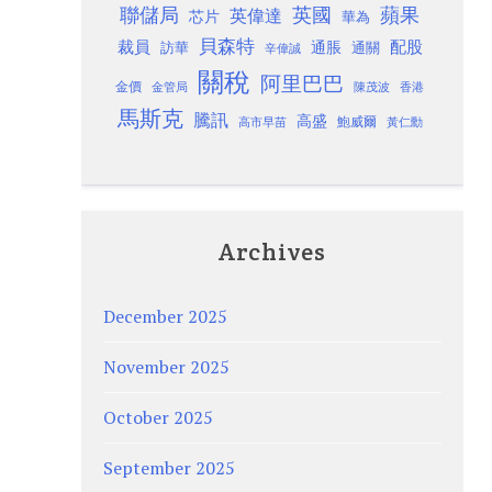
聯儲局
蘋果
英國
英偉達
芯片
華為
貝森特
裁員
配股
通脹
訪華
通關
辛偉誠
關稅
阿里巴巴
金價
金管局
香港
陳茂波
馬斯克
騰訊
高盛
高市早苗
鮑威爾
黃仁勳
Archives
December 2025
November 2025
October 2025
September 2025