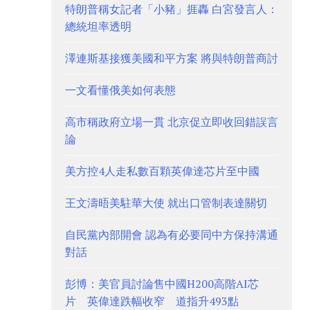
特朗普稱女記者「小豬」捱轟 白宮發言人：
總統坦率透明
澤連斯基接獲美國和平方案 將與特朗普商討
一文看懂俄美如何表態
高市稱政府立場一貫 北京促立即收回錯誤言
論
美方控4人走私數百顆英偉達芯片至中國
王文濤晤美駐華大使 就出口管制表達關切
自民黨內部開會 認為有必要同中方保持溝通
對話
彭博：美官員討論售中國H200高階AI芯
片 英偉達跌幅收窄 道指升493點