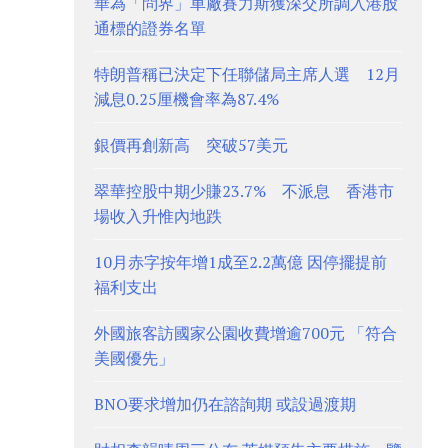
華為「問界」車廠賽力斯獲深交所調入港股
通標的證券名單
特朗普稱已決定下任聯儲局主席人選 12月
減息0.25厘機會率為87.4%
銀價再創新高 突破57美元
翠華控股中期少賺23.7% 不派息 香港市
場收入升惟內地跌
10月赤字按年增1成至2.2萬億 因停擺提前
福利支出
外國旅客訪國家公園收費增逾700元 「符合
美國優先」
BNO要求增加仍在諮詢期 或設過渡期