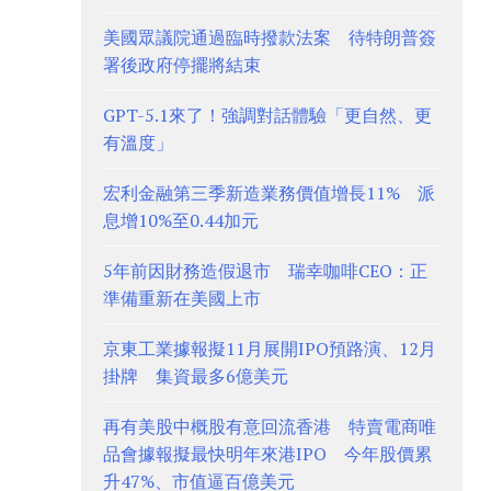
美國眾議院通過臨時撥款法案 待特朗普簽
署後政府停擺將結束
GPT-5.1來了！強調對話體驗「更自然、更
有溫度」
宏利金融第三季新造業務價值增長11% 派
息增10%至0.44加元
5年前因財務造假退市 瑞幸咖啡CEO：正
準備重新在美國上市
京東工業據報擬11月展開IPO預路演、12月
掛牌 集資最多6億美元
再有美股中概股有意回流香港 特賣電商唯
品會據報擬最快明年來港IPO 今年股價累
升47%、市值逼百億美元