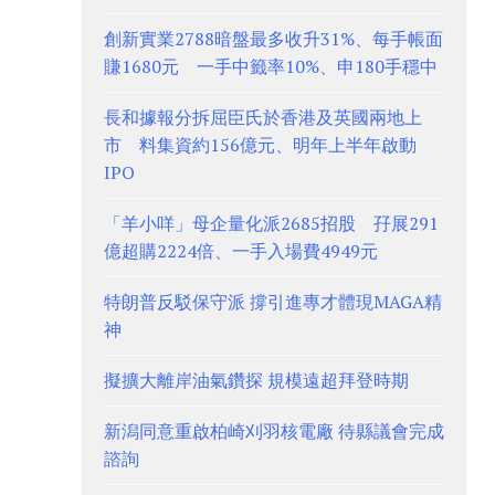
創新實業2788暗盤最多收升31%、每手帳面
賺1680元 一手中籤率10%、申180手穩中
長和據報分拆屈臣氏於香港及英國兩地上
市 料集資約156億元、明年上半年啟動
IPO
「羊小咩」母企量化派2685招股 孖展291
億超購2224倍、一手入場費4949元
特朗普反駁保守派 撐引進專才體現MAGA精
神
擬擴大離岸油氣鑽探 規模遠超拜登時期
新潟同意重啟柏崎刈羽核電廠 待縣議會完成
諮詢