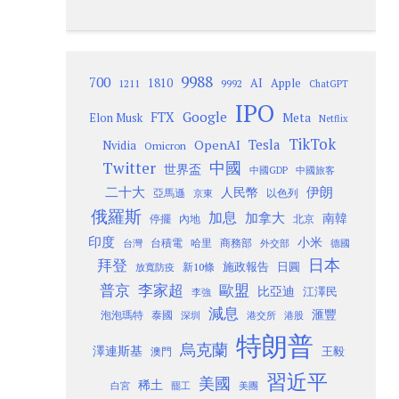
9988
700
1810
AI
Apple
1211
9992
ChatGPT
IPO
Google
FTX
Meta
Elon Musk
Netflix
TikTok
Tesla
OpenAI
Nvidia
Omicron
Twitter
中國
世界盃
中國GDP
中國旅客
二十大
伊朗
人民幣
以色列
亞馬遜
京東
俄羅斯
加息
加拿大
南韓
內地
停擺
北京
印度
小米
台灣
台積電
哈里
商務部
外交部
德國
日本
拜登
施政報告
日圓
新10條
放寬防疫
歐盟
普京
李家超
比亞迪
江澤民
李強
減息
滙豐
泡泡瑪特
泰國
深圳
港股
港交所
特朗普
烏克蘭
澤連斯基
澳門
王毅
習近平
美國
稀土
白宮
罷工
美團