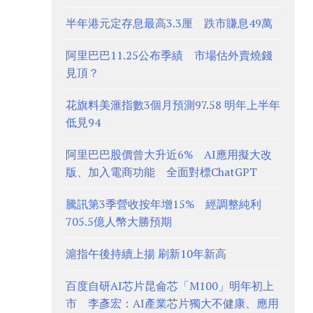
半年港元定存息最高3.3厘 跌市賺息49萬
阿里巴巴11.25公布季績 市場估外賣燒錢
見頂？
花旗料美滙指數3個月預測97.58 明年上半年
低見94
阿里巴巴股價曾大升近6% AI應用擬大改
版、加入電商功能 全面對標ChatGPT
騰訊第3季營收按年增15% 經調整純利
705.5億人幣大勝預期
滬指午後持續上揚 刷新10年新高
百度自研AI芯片昆侖芯「M100」明年初上
市 李彥宏：AI產業芯片獨大不健康、應用