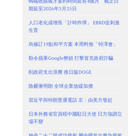
螞蟻收購耀才要約時間延長4個月 截止日
期延至2026年3月25日
人口老化成增長「計時炸彈」 EBRD促刺激
生育
烏修訂19點和平方案 本周料無「特澤會」
勒令蘋果Google整頓 打擊冒充政府詐騙
削政府支出浪費 推日版DOGE
陰霾漸明朗 全球企業放緩加價
習近平與特朗普通電話 京：由美方發起
日本外務省官員晤中國駐日大使 日方強調立
場不變
神舟二十二號成功發射 屬中國首次應急發射