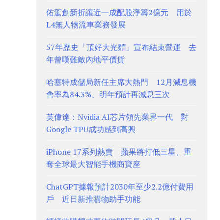
佑駕創新折讓近一成配股淨籌2億元 用於
L4無人物流車業務發展
57年歷史「頂好大光麵」宣布結束營運 去
年曾嘆難敵內地平價貨
哈塞特成儲局新任主席大熱門 12月減息機
會率為84.3%、明年預計再減息三次
英偉達：Nvidia AI芯片領先業界一代 對
Google TPU成功感到高興
iPhone 17系列熱賣 蘋果將打低三星、重
奪全球最大智能手機商寶座
ChatGPT據報預計2030年至少2.2億付費用
戶 近日新推購物助手功能