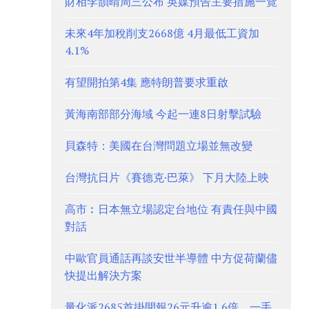
財相李韻晴周三公布 英媒預告主要措施一覽
未來4年加稅削支2668億 4月最低工資加
4.1%
有望開拍第4集 應特朗普要求重啟
黃海南部部分海域 今起一連8日射擊試驗
貝森特：美國在台灣問題立場並無改變
台灣抗日片《賽德克·巴萊》 下月大陸上映
高市︰日本無立場認定台地位 有責任與中國
對話
中歐官員通話再談安世半導體 中方促荷蘭儘
快提出解決方案
量化派2685首掛開報26元升逾1.6倍、一手