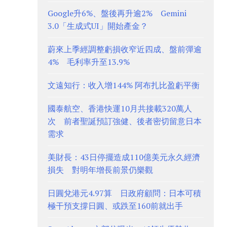
Google升6%、盤後再升逾2% Gemini
3.0「生成式UI」開始產金？
蔚來上季經調整虧損收窄近四成、盤前彈逾
4% 毛利率升至13.9%
文遠知行：收入增144% 阿布扎比盈虧平衡
國泰航空、香港快運10月共接載320萬人
次 前者聖誕預訂強健、後者密切留意日本
需求
美財長：43日停擺造成110億美元永久經濟
損失 對明年增長前景仍樂觀
日圓兌港元4.97算 日政府顧問：日本可積
極干預支撐日圓、或跌至160前就出手