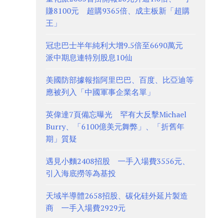
賺8100元 超購9365倍、成主板新「超購
王」
冠忠巴士半年純利大增9.5倍至6690萬元
派中期息連特別股息10仙
美國防部據報指阿里巴巴、百度、比亞迪等
應被列入「中國軍事企業名單」
英偉達7頁備忘曝光 罕有大反擊Michael
Burry、「6100億美元舞弊」、「折舊年
期」質疑
遇見小麵2408招股 一手入場費3556元、
引入海底撈等為基投
天域半導體2658招股、碳化硅外延片製造
商 一手入場費2929元