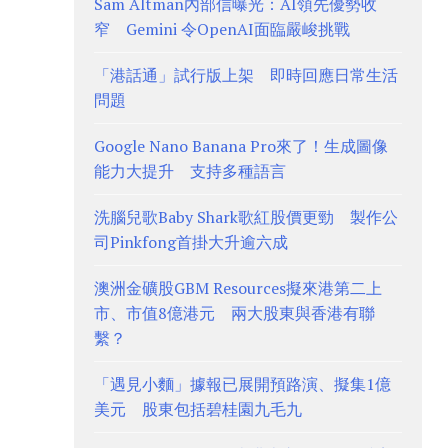
Sam Altman內部信曝光：AI領先優勢收
窄 Gemini 令OpenAI面臨嚴峻挑戰
「港話通」試行版上架 即時回應日常生活
問題
Google Nano Banana Pro來了！生成圖像
能力大提升 支持多種語言
洗腦兒歌Baby Shark歌紅股價更勁 製作公
司Pinkfong首掛大升逾六成
澳洲金礦股GBM Resources擬來港第二上
市、市值8億港元 兩大股東與香港有聯
繫？
「遇見小麵」據報已展開預路演、擬集1億
美元 股東包括碧桂園九毛九