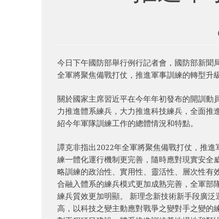
今日下午國防部舉行例行記者會，國防部新聞局
全軍將聚焦備戰打仗，推進軍事訓練的轉型升
關於國家主席習近平在今年年初發布的開訓動
力推進體系練兵，大力推進科技練兵，全面推
紹今年軍隊訓練工作的總體情況和特點。
譚克非指出2022年全軍將聚焦備戰打仗，推
練一體化運行機制更完善，隨時應對現實安全
略訓練的政治性、實用性、靈活性、層次性有
合融入體系的練兵模式更加成熟完善，全軍部
練兵質效更加明顯。 新理念新技術新手段廣
高，以科技之變主動應對戰爭之變對手之變的