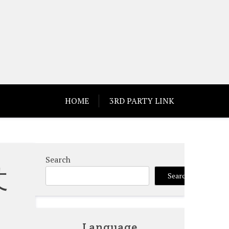
HOME
3RD PARTY LINK
Search
仗
Search
Language