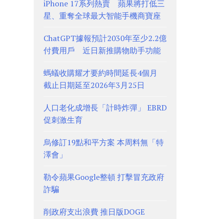
iPhone 17系列熱賣 蘋果將打低三
星、重奪全球最大智能手機商寶座
ChatGPT據報預計2030年至少2.2億
付費用戶 近日新推購物助手功能
螞蟻收購耀才要約時間延長4個月
截止日期延至2026年3月25日
人口老化成增長「計時炸彈」 EBRD
促刺激生育
烏修訂19點和平方案 本周料無「特
澤會」
勒令蘋果Google整頓 打擊冒充政府
詐騙
削政府支出浪費 推日版DOGE