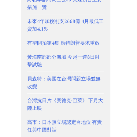
措施一覽
未來4年加稅削支2668億 4月最低工
資加4.1%
有望開拍第4集 應特朗普要求重啟
黃海南部部分海域 今起一連8日射
擊試驗
貝森特：美國在台灣問題立場並無
改變
台灣抗日片《賽德克·巴萊》 下月大
陸上映
高市︰日本無立場認定台地位 有責
任與中國對話