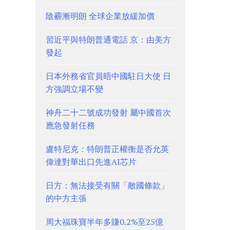
陰霾漸明朗 全球企業放緩加價
習近平與特朗普通電話 京：由美方
發起
日本外務省官員晤中國駐日大使 日
方強調立場不變
神舟二十二號成功發射 屬中國首次
應急發射任務
盧特尼克：特朗普正權衡是否允英
偉達對華出口先進AI芯片
日方：無法接受有關「敵國條款」
的中方主張
周大福珠寶半年多賺0.2%至25億