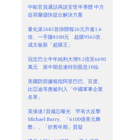
中歐官員通話再談安世半導體 中方
促荷蘭儘快提出解決方案
量化派2685首掛開報26元升逾1.6
倍、一手賺8100元 超購9365倍、
成主板新「超購王」
冠忠巴士半年純利大增9.5倍至6690
萬元 派中期息連特別股息10仙
美國防部據報指阿里巴巴、百度、
比亞迪等應被列入「中國軍事企業
名單」
英偉達7頁備忘曝光 罕有大反擊
Michael Burry、「6100億美元舞
弊」、「折舊年期」質疑