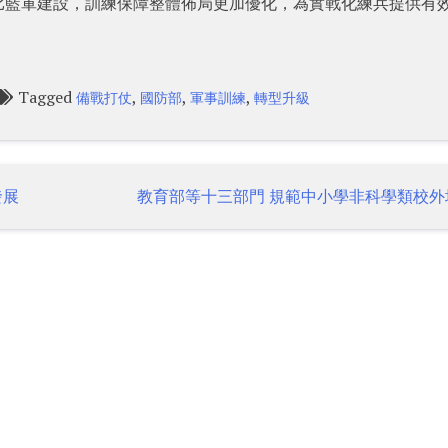
比藍軍建設，訓練保障整體佈局更加優化，為實戰化練兵提供有
Tagged
,
,
,
備戰打仗
國防部
軍事訓練
轉型升級
發展
教育部等十三部門 規範中小學非科學類校外