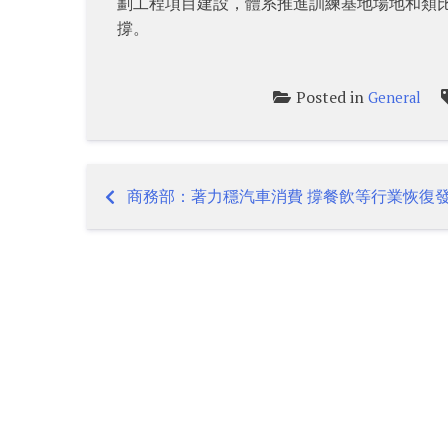
劃工程項目建設，體系推進訓練基地場地和類
撐。
Posted in
General
商務部：著力穩汽車消費 撐餐飲等行業恢復
Post
navigation