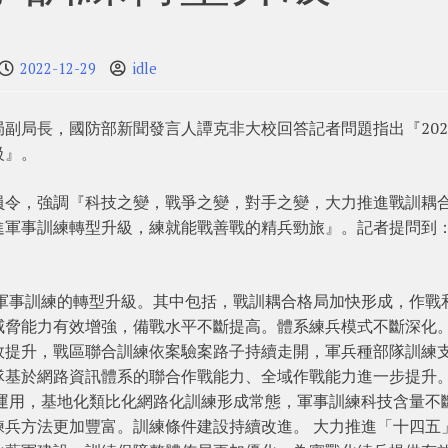
2022-12-29
idle
副局長，國防部新聞發言人譚克非大校回答記者問題指出『202
級』。
員令，強調『科技之變，戰爭之變，對手之變，大力推進戰訓耦
進軍事訓練轉型升級，練就能戰善戰的精兵勁旅』。記者提問到
進軍事訓練的轉型升級。其中包括，戰訓耦合格局加快形成，作戰
威脅能力有效增強，備戰水平不斷提高。體系練兵模式不斷深化。
效提升，戰區聯合訓練依案驗案路子持續走開，軍兵種部隊訓練
隊基於網路資訊體系的聯合作戰能力、全域作戰能力進一步提升
泛運用，基地化類比化網路化訓練形成常態，軍事訓練科技含量不
練兵方法更加豐富。訓練條件建設持續改進。 大力推進「十四五