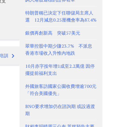
效支
特朗普稱已決定下任聯儲局主席人
選 12月減息0.25厘機會率為87.4%
銀價再創新高 突破57美元
翠華控股中期少賺23.7% 不派息
香港市場收入升惟內地跌
培訓
10月赤字按年增1成至2.2萬億 因停
擺提前福利支出
外國旅客訪國家公園收費增逾700元
「符合美國優先」
BNO要求增加仍在諮詢期 或設過渡
期
財相李韻晴周三公布 英媒預告主要