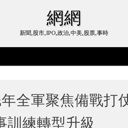
網網
新聞,股市,IPO,政治,中美,股票,事時
22年全軍聚焦備戰打
事訓練轉型升級