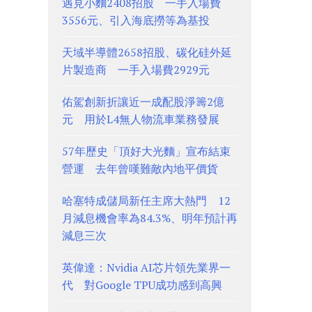
遇見小麵2408招股 一手入場費
3556元、引入海底撈等為基投
天域半導體2658招股、碳化硅外延
片製造商 一手入場費2929元
佑駕創新折讓近一成配股淨籌2億
元 用於L4無人物流車業務發展
57年歷史「頂好大光麵」宣布結束
營運 去年曾嘆難敵內地平價貨
哈塞特成儲局新任主席大熱門 12
月減息機會率為84.3%、明年預計再
減息三次
英偉達：Nvidia AI芯片領先業界一
代 對Google TPU成功感到高興