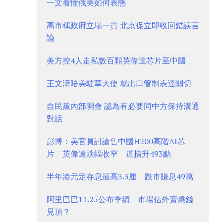
一文看懂俄美如何表態
高市稱政府立場一貫 北京促立即收回錯誤言
論
美方控4人走私數百顆英偉達芯片至中國
王文濤晤美駐華大使 就出口管制表達關切
自民黨內部開會 認為有必要同中方保持溝通
對話
彭博：美官員討論售中國H200高階AI芯
片 英偉達跌幅收窄 道指升493點
半年港元定存息最高3.3厘 跌市賺息49萬
阿里巴巴11.25公布季績 市場估外賣燒錢
見頂？