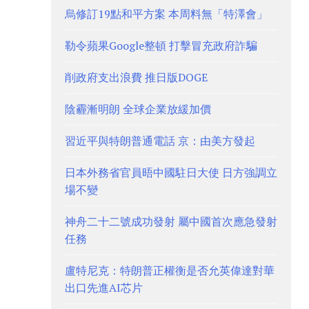
烏修訂19點和平方案 本周料無「特澤會」
勒令蘋果Google整頓 打擊冒充政府詐騙
削政府支出浪費 推日版DOGE
陰霾漸明朗 全球企業放緩加價
習近平與特朗普通電話 京：由美方發起
日本外務省官員晤中國駐日大使 日方強調立
場不變
神舟二十二號成功發射 屬中國首次應急發射
任務
盧特尼克：特朗普正權衡是否允英偉達對華
出口先進AI芯片