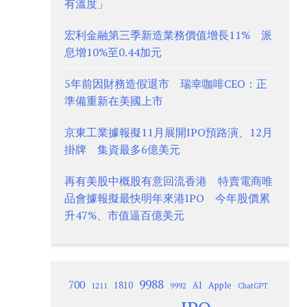
有溫度」
宏利金融第三季新造業務價值增長11% 派
息增10%至0.44加元
5年前因財務造假退市 瑞幸咖啡CEO：正
準備重新在美國上市
京東工業據報擬11月展開IPO預路演、12月
掛牌 集資最多6億美元
再有美股中概股有意回流香港 特賣電商唯
品會據報擬最快明年來港IPO 今年股價累
升47%、市值逼百億美元
9988
700
1810
AI
Apple
1211
9992
ChatGPT