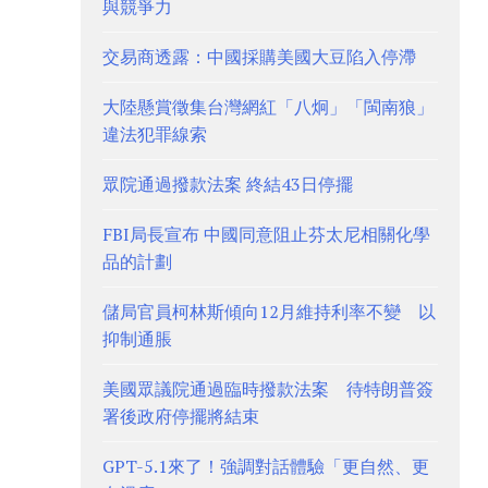
與競爭力
交易商透露：中國採購美國大豆陷入停滯
大陸懸賞徵集台灣網紅「八炯」「閩南狼」
違法犯罪線索
眾院通過撥款法案 終結43日停擺
FBI局長宣布 中國同意阻止芬太尼相關化學
品的計劃
儲局官員柯林斯傾向12月維持利率不變 以
抑制通脹
美國眾議院通過臨時撥款法案 待特朗普簽
署後政府停擺將結束
GPT-5.1來了！強調對話體驗「更自然、更