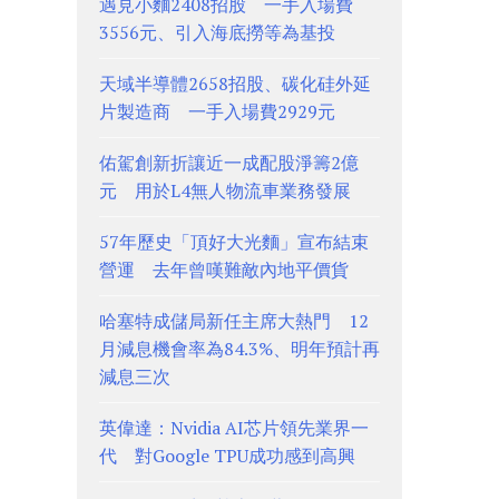
遇見小麵2408招股 一手入場費
3556元、引入海底撈等為基投
天域半導體2658招股、碳化硅外延
片製造商 一手入場費2929元
佑駕創新折讓近一成配股淨籌2億
元 用於L4無人物流車業務發展
57年歷史「頂好大光麵」宣布結束
營運 去年曾嘆難敵內地平價貨
哈塞特成儲局新任主席大熱門 12
月減息機會率為84.3%、明年預計再
減息三次
英偉達：Nvidia AI芯片領先業界一
代 對Google TPU成功感到高興