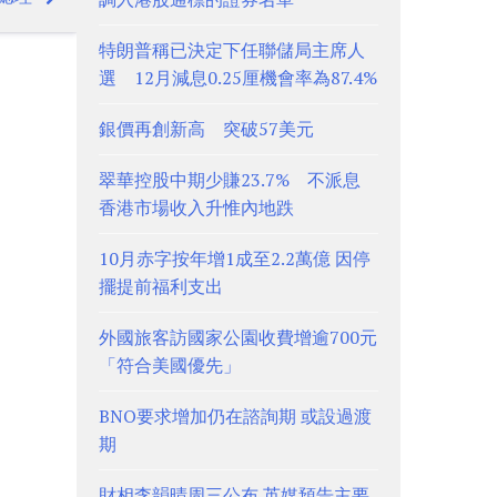
特朗普稱已決定下任聯儲局主席人
選 12月減息0.25厘機會率為87.4%
銀價再創新高 突破57美元
翠華控股中期少賺23.7% 不派息
香港市場收入升惟內地跌
10月赤字按年增1成至2.2萬億 因停
擺提前福利支出
外國旅客訪國家公園收費增逾700元
「符合美國優先」
BNO要求增加仍在諮詢期 或設過渡
期
財相李韻晴周三公布 英媒預告主要