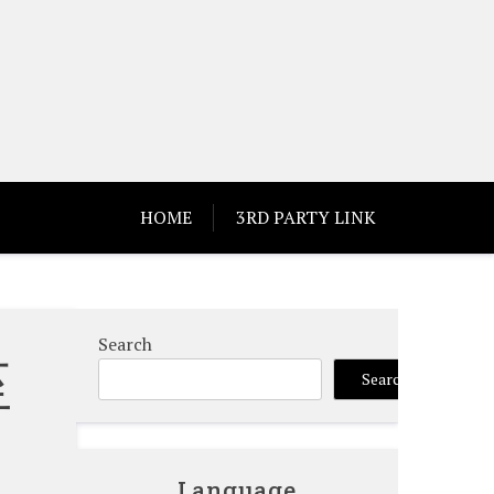
HOME
3RD PARTY LINK
Search
至
Search
Language