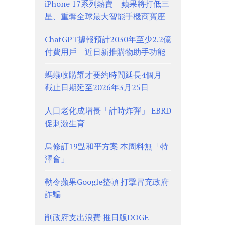
iPhone 17系列熱賣 蘋果將打低三
星、重奪全球最大智能手機商寶座
ChatGPT據報預計2030年至少2.2億
付費用戶 近日新推購物助手功能
螞蟻收購耀才要約時間延長4個月
截止日期延至2026年3月25日
人口老化成增長「計時炸彈」 EBRD
促刺激生育
烏修訂19點和平方案 本周料無「特
澤會」
勒令蘋果Google整頓 打擊冒充政府
詐騙
削政府支出浪費 推日版DOGE