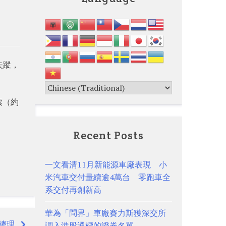
失蹤，
索（約
Recent Posts
一文看清11月新能源車廠表現 小
米汽車交付量續逾4萬台 零跑車全
系交付再創新高
華為「問界」車廠賽力斯獲深交所
總理
調入港股通標的證券名單