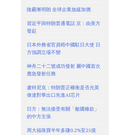
陰霾漸明朗 全球企業放緩加價
習近平與特朗普通電話 京：由美方
發起
日本外務省官員晤中國駐日大使 日
方強調立場不變
神舟二十二號成功發射 屬中國首次
應急發射任務
盧特尼克：特朗普正權衡是否允英
偉達對華出口先進AI芯片
日方：無法接受有關「敵國條款」
的中方主張
周大福珠寶半年多賺0.2%至25億