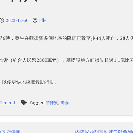
2022-12-30
idle
早6時，發生在菲律賓多個地區的降雨已致至少44人死亡，28人
比索（約合人民幣2800萬元），基礎設施方面損失超過1.1億比
，以便更快地採取救助行動。
Tagged
,
General
菲律賓
降雨
免政府停擺
內塔尼亞胡宣誓就任以色列