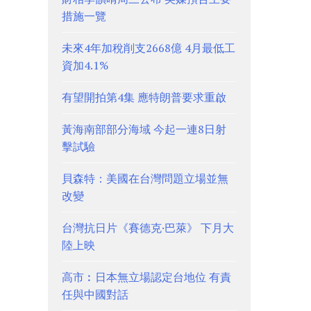
措施一覽
未來4年加稅削支2668億 4月最低工
資加4.1%
有望開拍第4集 應特朗普要求重啟
黃海南部部分海域 今起一連8日射
擊試驗
貝森特：美國在台灣問題立場並無
改變
台灣抗日片《賽德克·巴萊》 下月大
陸上映
高市︰日本無立場認定台地位 有責
任與中國對話