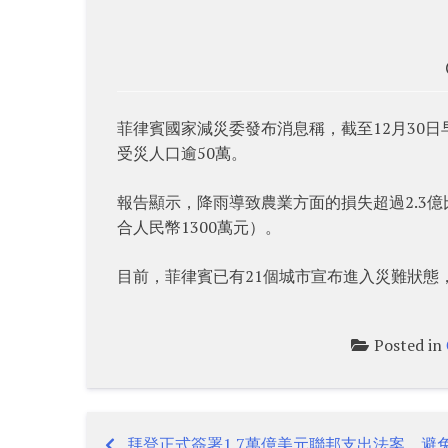
菲律賓國家減災委發布消息稱，截至12月30日
受災人口逾50萬。
報告顯示，降雨導致農業方面的損失超過2.3億
合人民幣1300萬元）。
目前，菲律賓已有21個城市宣布進入災難狀態
Posted in
拜登正式簽署1.7萬億美元聯邦支出法案 避