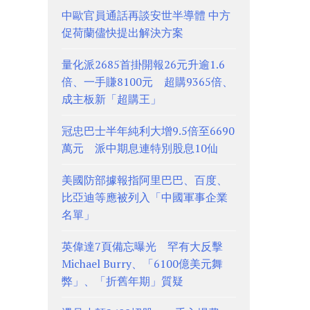
中歐官員通話再談安世半導體 中方
促荷蘭儘快提出解決方案
量化派2685首掛開報26元升逾1.6
倍、一手賺8100元 超購9365倍、
成主板新「超購王」
冠忠巴士半年純利大增9.5倍至6690
萬元 派中期息連特別股息10仙
美國防部據報指阿里巴巴、百度、
比亞迪等應被列入「中國軍事企業
名單」
英偉達7頁備忘曝光 罕有大反擊
Michael Burry、「6100億美元舞
弊」、「折舊年期」質疑