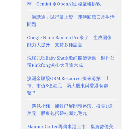
窄 Gemini 令OpenAI面臨嚴峻挑戰
「港話通」試行版上架 即時回應日常生活
問題
Google Nano Banana Pro來了！生成圖像
能力大提升 支持多種語言
洗腦兒歌Baby Shark歌紅股價更勁 製作公
司Pinkfong首掛大升逾六成
澳洲金礦股GBM Resources擬來港第二上
市、市值8億港元 兩大股東與香港有聯
繫？
「遇見小麵」據報已展開預路演、擬集1億
美元 股東包括碧桂園九毛九
Manner Coffee再傳來港上市、集資數億美