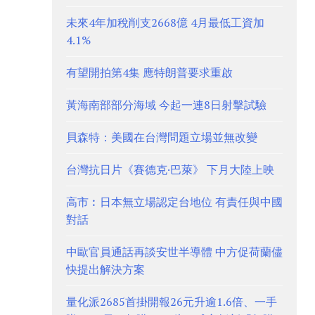
未來4年加稅削支2668億 4月最低工資加
4.1%
有望開拍第4集 應特朗普要求重啟
黃海南部部分海域 今起一連8日射擊試驗
貝森特：美國在台灣問題立場並無改變
台灣抗日片《賽德克·巴萊》 下月大陸上映
高市︰日本無立場認定台地位 有責任與中國
對話
中歐官員通話再談安世半導體 中方促荷蘭儘
快提出解決方案
量化派2685首掛開報26元升逾1.6倍、一手