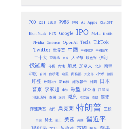
9988
700
1810
AI
Apple
1211
9992
ChatGPT
IPO
Google
FTX
Meta
Elon Musk
Netflix
TikTok
Tesla
OpenAI
Nvidia
Omicron
Twitter
中國
世界盃
中國GDP
中國旅客
二十大
伊朗
人民幣
以色列
亞馬遜
京東
俄羅斯
加息
加拿大
南韓
內地
停擺
北京
印度
小米
台灣
台積電
哈里
商務部
外交部
德國
日本
拜登
施政報告
日圓
新10條
放寬防疫
歐盟
普京
李家超
比亞迪
江澤民
李強
減息
滙豐
泡泡瑪特
泰國
深圳
港股
港交所
特朗普
烏克蘭
澤連斯基
澳門
王毅
習近平
美國
稀土
白宮
罷工
美團
聯儲局
蘋果
英國
英偉達
芯片
華為