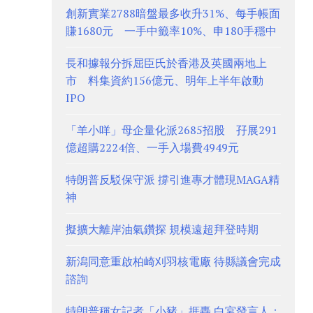
創新實業2788暗盤最多收升31%、每手帳面
賺1680元 一手中籤率10%、申180手穩中
長和據報分拆屈臣氏於香港及英國兩地上
市 料集資約156億元、明年上半年啟動
IPO
「羊小咩」母企量化派2685招股 孖展291
億超購2224倍、一手入場費4949元
特朗普反駁保守派 撐引進專才體現MAGA精
神
擬擴大離岸油氣鑽探 規模遠超拜登時期
新潟同意重啟柏崎刈羽核電廠 待縣議會完成
諮詢
特朗普稱女記者「小豬」捱轟 白宮發言人：