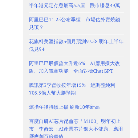
半年港元定存息最高3.3厘 跌市賺息49萬
阿里巴巴11.25公布季績 市場估外賣燒錢
見頂？
花旗料美滙指數3個月預測97.58 明年上半年
低見94
阿里巴巴股價曾大升近6% AI應用擬大改
版、加入電商功能 全面對標ChatGPT
騰訊第3季營收按年增15% 經調整純利
705.5億人幣大勝預期
滬指午後持續上揚 刷新10年新高
百度自研AI芯片昆侖芯「M100」明年初上
市 李彥宏：AI產業芯片獨大不健康、應用
層應創百倍價值