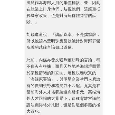
風險作為海歸人員的集體標簽，並且因此
在就業上排斥他們，歧視他們，這嚴重抵
觸國家政策，也是對海歸群體聲譽的詆
毀。」
胡錫進還說，「講話直率」不是擋箭牌，
所以他認為董明珠應當就她針對海歸群體
所說的越線言論做出道歉。
此前，內媒亦發文駁斥董明珠的言論，稱
不僅沒有根據，而且天然地將海歸群體置
於某種情緒的對立面。這種脫離現實的
「海歸原罪論」，與明星企業掌門人應該
有的廣闊視野和格局並不匹配。尤其是在
當前海外人才培養渠道愈發多元、高端海
外人才回歸的大背景下，這種背離常識的
說法顯得格外扎眼，也是對這個群體的極
大冒犯。