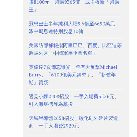
賺8100元 超購9365倍、成主板新「超購
王」
冠忠巴士半年純利大增9.5倍至6690萬元
派中期息連特別股息10仙
美國防部據報指阿里巴巴、百度、比亞迪等
應被列入「中國軍事企業名單」
英偉達7頁備忘曝光 罕有大反擊Michael
Burry、「6100億美元舞弊」、「折舊年
期」質疑
遇見小麵2408招股 一手入場費3556元、
引入海底撈等為基投
天域半導體2658招股、碳化硅外延片製造
商 一手入場費2929元