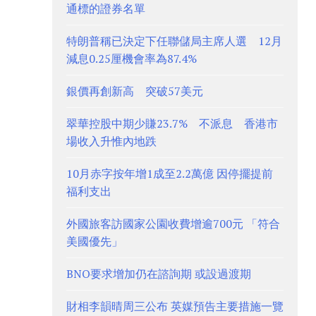
通標的證券名單
特朗普稱已決定下任聯儲局主席人選 12月
減息0.25厘機會率為87.4%
銀價再創新高 突破57美元
翠華控股中期少賺23.7% 不派息 香港市
場收入升惟內地跌
10月赤字按年增1成至2.2萬億 因停擺提前
福利支出
外國旅客訪國家公園收費增逾700元 「符合
美國優先」
BNO要求增加仍在諮詢期 或設過渡期
財相李韻晴周三公布 英媒預告主要措施一覽