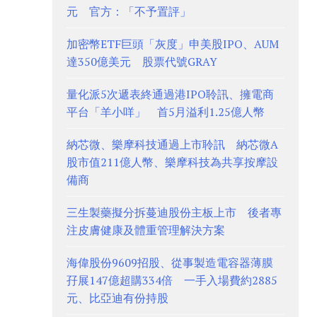
元 官方：「不予置評」
加密幣ETF巨頭「灰度」申美股IPO、AUM
達350億美元 股票代號GRAY
量化派5次遞表終通過港IPO聆訊、擁電商
平台「羊小咩」 首5月溢利1.25億人幣
納芯微、樂摩科技通過上市聆訊 納芯微A
股市值211億人幣、樂摩科技為共享按摩設
備商
三生製藥擬分拆蔓迪股份主板上市 後者專
注皮膚健康及體重管理解決方案
海偉股份9609招股、從事製造電容器薄膜
孖展147億超購334倍 一手入場費約2885
元、比亞迪有份持股