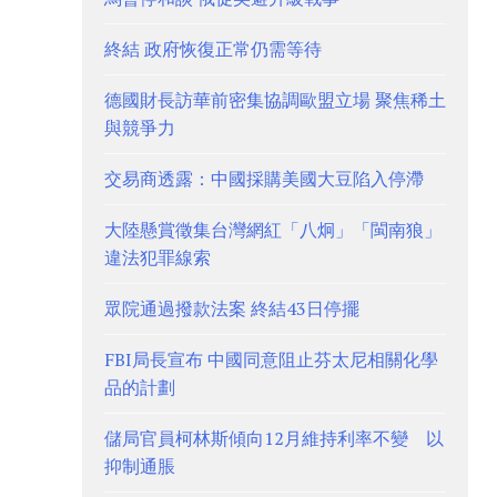
終結 政府恢復正常仍需等待
德國財長訪華前密集協調歐盟立場 聚焦稀土
與競爭力
交易商透露：中國採購美國大豆陷入停滯
大陸懸賞徵集台灣網紅「八炯」「閩南狼」
違法犯罪線索
眾院通過撥款法案 終結43日停擺
FBI局長宣布 中國同意阻止芬太尼相關化學
品的計劃
儲局官員柯林斯傾向12月維持利率不變 以
抑制通脹