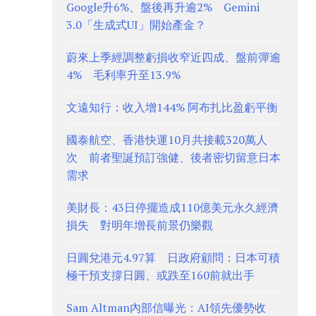
Google升6%、盤後再升逾2% Gemini
3.0「生成式UI」開始產金？
蔚來上季經調整虧損收窄近四成、盤前彈逾
4% 毛利率升至13.9%
文遠知行：收入增144% 阿布扎比盈虧平衡
國泰航空、香港快運10月共接載320萬人
次 前者聖誕預訂強健、後者密切留意日本
需求
美財長：43日停擺造成110億美元永久經濟
損失 對明年增長前景仍樂觀
日圓兌港元4.97算 日政府顧問：日本可積
極干預支撐日圓、或跌至160前就出手
Sam Altman內部信曝光：AI領先優勢收