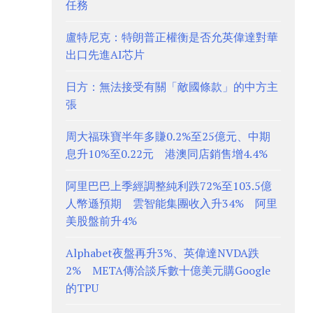
任務
盧特尼克：特朗普正權衡是否允英偉達對華
出口先進AI芯片
日方：無法接受有關「敵國條款」的中方主
張
周大福珠寶半年多賺0.2%至25億元、中期
息升10%至0.22元 港澳同店銷售增4.4%
阿里巴巴上季經調整純利跌72%至103.5億
人幣遜預期 雲智能集團收入升34% 阿里
美股盤前升4%
Alphabet夜盤再升3%、英偉達NVDA跌
2% META傳洽談斥數十億美元購Google
的TPU