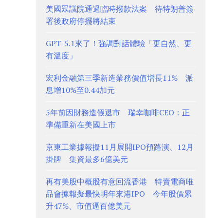
美國眾議院通過臨時撥款法案 待特朗普簽
署後政府停擺將結束
GPT-5.1來了！強調對話體驗「更自然、更
有溫度」
宏利金融第三季新造業務價值增長11% 派
息增10%至0.44加元
5年前因財務造假退市 瑞幸咖啡CEO：正
準備重新在美國上市
京東工業據報擬11月展開IPO預路演、12月
掛牌 集資最多6億美元
再有美股中概股有意回流香港 特賣電商唯
品會據報擬最快明年來港IPO 今年股價累
升47%、市值逼百億美元