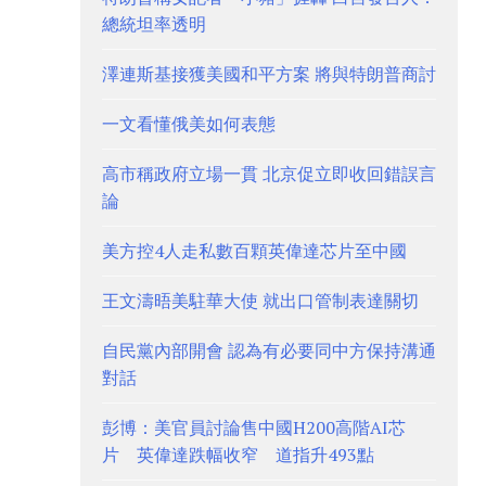
總統坦率透明
澤連斯基接獲美國和平方案 將與特朗普商討
一文看懂俄美如何表態
高市稱政府立場一貫 北京促立即收回錯誤言
論
美方控4人走私數百顆英偉達芯片至中國
王文濤晤美駐華大使 就出口管制表達關切
自民黨內部開會 認為有必要同中方保持溝通
對話
彭博：美官員討論售中國H200高階AI芯
片 英偉達跌幅收窄 道指升493點