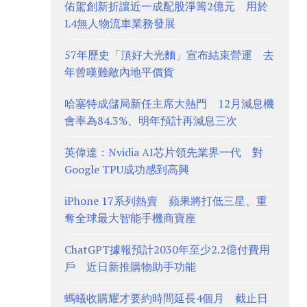
佑駕創新折讓近一成配股淨籌2億元 用於
L4無人物流車業務發展
57年歷史「頂好大光麵」宣布結束營運 去
年曾嘆難敵內地平價貨
哈塞特成儲局新任主席大熱門 12月減息機
會率為84.3%、明年預計再減息三次
英偉達：Nvidia AI芯片領先業界一代 對
Google TPU成功感到高興
iPhone 17系列熱賣 蘋果將打低三星、重
奪全球最大智能手機商寶座
ChatGPT據報預計2030年至少2.2億付費用
戶 近日新推購物助手功能
螞蟻收購耀才要約時間延長4個月 截止日