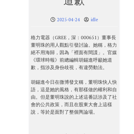
道歉
2025-04-24
idle
格力電器（GREE，深：000651）董事長
董明珠的用人觀點引發討論。她稱，格力
絕不用海歸，因為「裡面有間諜」。官媒
《環球時報》前總編輯胡錫進呼籲她道
歉，指涉及身份歧視，有違勞動法。
胡錫進今日在微博發文稱，董明珠快人快
語，這是她的風格，有那樣做的權利和自
由。但是董明珠說的上述這番話涉及了社
會的公共政策，而且在股東大會上這樣
說，等於是面對了整個輿論場。