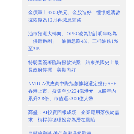
金價重上4200美元、金股造好 憧憬經濟數
據恢復為12月再減息鋪路
油市預測大轉向、OPEC改為預計明年略為
「供應過剩」 油價急跌4%、三桶油跌1%
至3%
特朗普簽署臨時撥款法案 結束美國史上最
長政府停擺 美期向好
NVIDIA供應商中際旭創據報選定投行A+H
香港上市、擬集至少234億港元 A股年內
累升2.8倍、市值逼5300億人幣
高盛：AI投資回報成疑 企業應用落後於需
求 槓桿與循環投資為潛在風險
烏暫停和談 俄促美避升級戰事