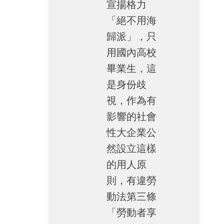
宣揚格力
「絕不用海
歸派」，只
用國內高校
畢業生，這
是身份歧
視，作為有
影響的社會
性大企業公
然設立這樣
的用人原
則，有違勞
動法第三條
「勞動者享