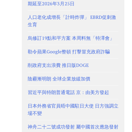
期延至2026年3月25日
人口老化成增長「計時炸彈」 EBRD促刺激
生育
烏修訂19點和平方案 本周料無「特澤會」
勒令蘋果Google整頓 打擊冒充政府詐騙
削政府支出浪費 推日版DOGE
陰霾漸明朗 全球企業放緩加價
習近平與特朗普通電話 京：由美方發起
日本外務省官員晤中國駐日大使 日方強調立
場不變
神舟二十二號成功發射 屬中國首次應急發射