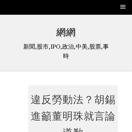
Skip
to
網網
content
新聞,股市,IPO,政治,中美,股票,事
時
違反勞動法？胡錫
進籲董明珠就言論