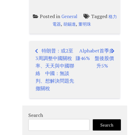
Posted in
Tagged
General
格力
,
,
電器
胡錫進
董明珠
特朗普：或2至
Alphabet首季多
Post
3周調整中國關稅
賺46% 盤後股價
navigation
率、天天與中國聯
升5%
絡 中國：無談
判、想解決問題先
撤關稅
Search
Search